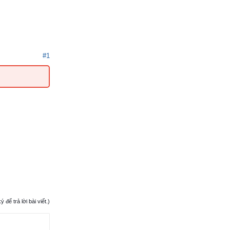
#1
ể trả lời bài viết.)