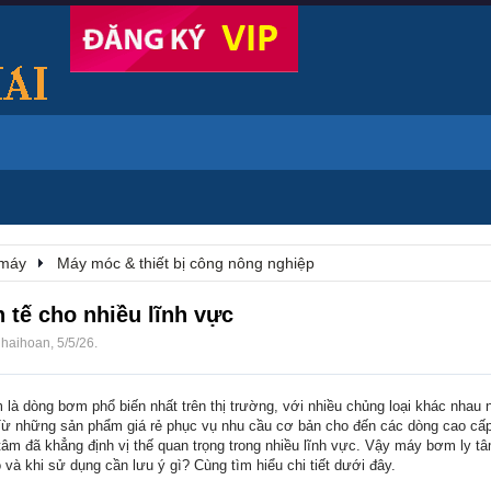
 máy
Máy móc & thiết bị công nông nghiệp
 tế cho nhiều lĩnh vực
i
haihoan
,
5/5/26
.
à dòng bơm phổ biến nhất trên thị trường, với nhiều chủng loại khác nhau
 Từ những sản phẩm giá rẻ phục vụ nhu cầu cơ bản cho đến các dòng cao cấ
âm đã khẳng định vị thế quan trọng trong nhiều lĩnh vực. Vậy máy bơm ly tâ
và khi sử dụng cần lưu ý gì? Cùng tìm hiểu chi tiết dưới đây.