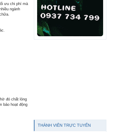
ối ưu chi phí mà
 nhiều ngành
 chữa.
ác.
nhờ đó chất lỏng
m bảo hoạt động
THÀNH VIÊN TRỰC TUYẾN