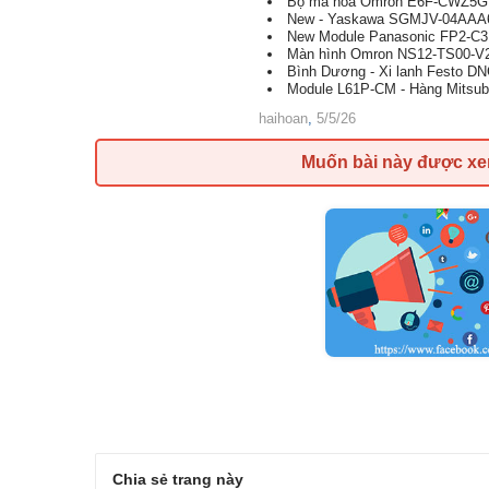
Bộ mã hoá Omron E6F-CWZ5G -
New - Yaskawa SGMJV-04AAA61 
New Module Panasonic FP2-C3P
Màn hình Omron NS12-TS00-V2 
Bình Dương - Xi lanh Festo DN
Module L61P-CM - Hàng Mitsubis
haihoan
,
5/5/26
Muốn bài này được x
Chia sẻ trang này