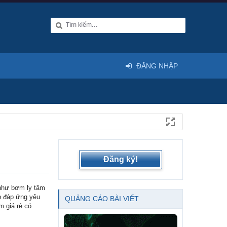
ĐĂNG NHẬP
Đăng ký!
 như bơm ly tâm
p đáp ứng yêu
QUẢNG CÁO BÀI VIẾT
m giá rẻ có