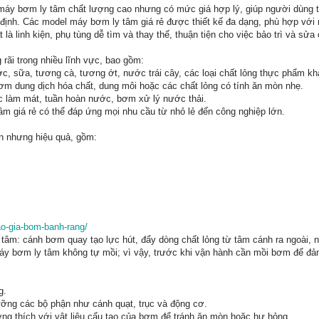
máy bơm ly tâm chất lượng cao nhưng có mức giá hợp lý, giúp người dùng t
định. Các model máy bơm ly tâm giá rẻ được thiết kế đa dạng, phù hợp với
là linh kiện, phụ tùng dễ tìm và thay thế, thuận tiện cho việc bảo trì và sửa
ãi trong nhiều lĩnh vực, bao gồm:
 sữa, tương cà, tương ớt, nước trái cây, các loại chất lỏng thực phẩm kh
m dung dịch hóa chất, dung môi hoặc các chất lỏng có tính ăn mòn nhẹ.
 làm mát, tuần hoàn nước, bơm xử lý nước thải.
âm giá rẻ có thể đáp ứng mọi nhu cầu từ nhỏ lẻ đến công nghiệp lớn.
n nhưng hiệu quả, gồm:
o-gia-bom-banh-rang/
 tâm: cánh bơm quay tạo lực hút, đẩy dòng chất lỏng từ tâm cánh ra ngoài, 
máy bơm ly tâm không tự mồi; vì vậy, trước khi vận hành cần mồi bơm để đả
g.
ỡng các bộ phận như cánh quạt, trục và động cơ.
g thích với vật liệu cấu tạo của bơm để tránh ăn mòn hoặc hư hỏng.