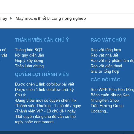
 máy
Máy móc & thiết bị công nông nghiệp
THÀNH VIÊN CẦN CHÚ Ý
RAO VẶT CHÚ Ý
n
có
Thông báo BQT
Rao vặt tổng hợp
 vặt
Nội quy diễn đàn
Rao vặt nhà đất
.
Góp ý xây dựng
Rao vặt mỹ phẩm làm đ
Thảo luận chung
Rao vặt điện thoại
Giải trí tổng hợp
QUYỀN LỢI THÀNH VIÊN
CÁC ĐỐI TÁC
Được chèn 1 link dofollow bài viết
Được chèn 1 link dofollow chữ ký
Seo WEB Biên Hòa Đồng
Chú ý:
Bánh cuốn Nhung Ken
-Đăng 3 bài mới có quyền chèn link
NhungKen Shop
-Thành viên Thường - 1 chủ đề / ngày
Trần Hướng Group
-Thành viên VIP - 10 chủ đề / ngày
Updating...
-Hết quyền đăng chủ để vẫn có thể
reply hoặc commment