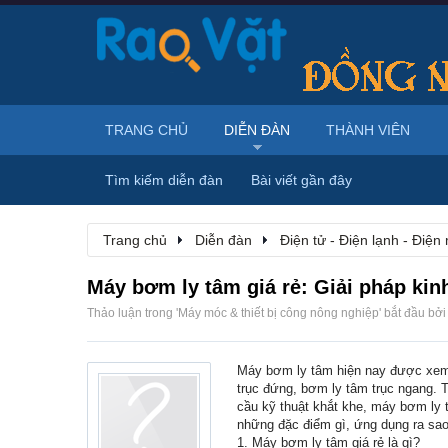
TRANG CHỦ
DIỄN ĐÀN
THÀNH VIÊN
Tìm kiếm diễn đàn
Bài viết gần đây
Trang chủ
Diễn đàn
Điện tử - Điện lạnh - Điện
Máy bơm ly tâm giá rẻ: Giải pháp kinh
Thảo luận trong '
Máy móc & thiết bị công nông nghiệp
' bắt đầu bở
Máy bơm ly tâm hiện nay được xem l
trục đứng, bơm ly tâm trục ngang.
cầu kỹ thuật khắt khe, máy bơm ly t
những đặc điểm gì, ứng dụng ra sao 
1. Máy bơm ly tâm giá rẻ là gì?