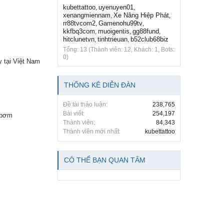
kubettattoo
uyenuyen01
,
,
xenangmiennam
Xe Nâng Hiệp Phát
,
,
rr88tvcom2
Gamenohu99tv
,
,
kkfbq3com
muoigentis
gg88fund
,
,
,
hitclunetvn
tinhtrieuan
b52club68biz
,
,
Tổng: 13 (Thành viên: 12, Khách: 1, Bots:
0)
 tại Việt Nam
THỐNG KÊ DIỄN ĐÀN
Đề tài thảo luận:
238,765
Bài viết:
254,197
 bơm
Thành viên:
84,343
Thành viên mới nhất:
kubettattoo
CÓ THỂ BẠN QUAN TÂM