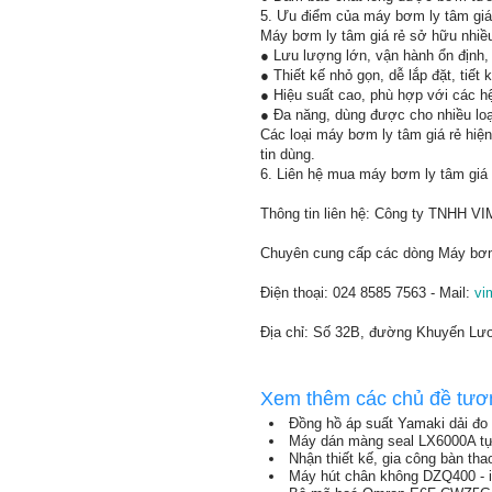
5. Ưu điểm của máy bơm ly tâm giá
Máy bơm ly tâm giá rẻ sở hữu nhiều
● Lưu lượng lớn, vận hành ổn định,
● Thiết kế nhỏ gọn, dễ lắp đặt, tiết
● Hiệu suất cao, phù hợp với các hệ
● Đa năng, dùng được cho nhiều loạ
Các loại máy bơm ly tâm giá rẻ hi
tin dùng.
6. Liên hệ mua máy bơm ly tâm giá 
Thông tin liên hệ: Công ty TNHH V
Chuyên cung cấp các dòng Máy bơm 
Điện thoại: 024 8585 7563 - Mail:
vi
Địa chỉ: Số 32B, đường Khuyến Lư
Xem thêm các chủ đề tươ
Đồng hồ áp suất Yamaki dải đo 0
Máy dán màng seal LX6000A tự
Nhận thiết kế, gia công bàn tha
Máy hút chân không DZQ400 - 