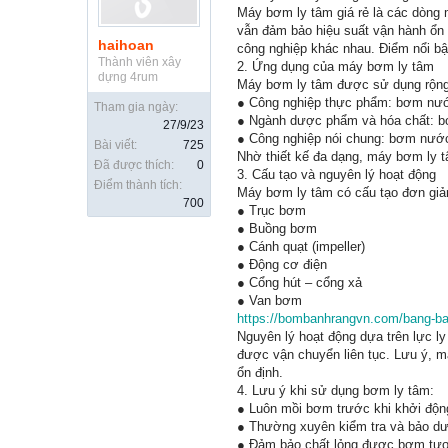
Máy bơm ly tâm giá rẻ là các dòng 
vẫn đảm bảo hiệu suất vận hành ổn 
haihoan
công nghiệp khác nhau. Điểm nổi bật 
Thành viên xây
2. Ứng dụng của máy bơm ly tâm
dựng 4rum
Máy bơm ly tâm được sử dụng rộng r
● Công nghiệp thực phẩm: bơm nước,
Tham gia ngày:
● Ngành dược phẩm và hóa chất: bơ
27/9/23
● Công nghiệp nói chung: bơm nước
Bài viết:
725
Nhờ thiết kế đa dạng, máy bơm ly t
Đã được thích:
0
3. Cấu tạo và nguyên lý hoạt động
Điểm thành tích:
Máy bơm ly tâm có cấu tạo đơn giả
700
● Trục bơm
● Buồng bơm
● Cánh quạt (impeller)
● Động cơ điện
● Cổng hút – cổng xả
● Van bơm
https://bombanhrangvn.com/bang-ba
Nguyên lý hoạt động dựa trên lực ly
được vận chuyển liên tục. Lưu ý, 
ổn định.
4. Lưu ý khi sử dụng bơm ly tâm:
● Luôn mồi bơm trước khi khởi độn
● Thường xuyên kiểm tra và bảo dư
● Đảm bảo chất lỏng được bơm tươn