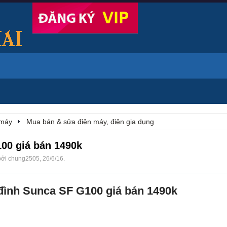
 máy
Mua bán & sửa điện máy, điện gia dụng
100 giá bán 1490k
bởi
chung2505
,
26/6/16
.
 đình Sunca SF G100 giá bán 1490k