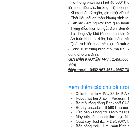
- Hệ thống phân bố nhiệt độ 360° t
lên men đều các hướng. Hệ thống ki
- Khay nhôm 2 ngăn, gia nhiệt đều t
- Chất liệu nồi an toàn không sinh r
- Đèn led đếm ngược thời gian hoàn 
- Trong điều kiện bị ngắt điện, đèn 
- Tự động sấy khô tỏi đen sau khi l
- An toàn khi mất điện, bảo toàn k
- Quá trình lên men nếu sự cố mất 
- Công suất trung bình mỗi mẻ từ 1 
dụng cho gia đình.
GIÁ BÁN KHUYẾN MẠI : 1.490.00
Mới)
Điện thoại : 0462 963 463 - 0987 7
Xem thêm các chủ đề tươ
Xi lanh Festo ADVU-32-15-P-A 
Robot hút bụi Xiaomi Vacuum H
Bo mở rộng dòng Beckhoff CU880
Rotary encoder EIL580 Baumer g
Cần bán - Động cơ servo Ya
Máy sấy tóc ion có thực sự tố
Quạt cây Toshiba F-DSC70XVN(W
Bán hàng mới - HMI màn hình 