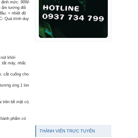
g định mức: 90W-
ộ ẩm tương đối
ầu: + nhiệt độ
C- Quá trình duy
 nút khởi
 tắt máy, nhấc
n, cắt cuống cho
 tương ứng 1 lon
i trên bề mặt củ.
n thành phẩm có
THÀNH VIÊN TRỰC TUYẾN