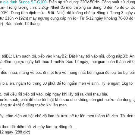
en gia đình Sunca SF-G100
- Điện áp sử dụng: 220V-50Hz- Công suất sử dụn
cm- Trọng lượng tịnh: 3.2kg- Nhiệt độ môi trường sử dụng: 0 đến 45 độ C- Đ
90%- Dung tích định mức: 5 lit- Nhiệt độ khống chế tự động:+ Trong 3 ngày đ
(từ 216h ->192h) máy ngừng cung cấp nhiệt+ Từ 5-12 ngày khoảng 70-80 độ 
iờ)- Bảo hành: 12 tháng
tỏiB1: Làm sạch tỏi, xếp vào khayB2: Đặt khay tỏi vào nồi, đóng nắpB3: Ấn
và đếm ngược ngày kết thúc 1 mẻB5: Sau 12 ngày, thòi gian hoàn thành về 0,
..
 đều nhau, mang về bóc đi một lớp vỏ mỏng nhất bên ngoài để loại bỏ bụi bẩ
 bia lên, ngâm tỏi trong 30 phút để tỏi ngấm men vi sinh. Tỷ lệ ngâm 1kg tỏi
trải đều rồi xếp tỏi vào, xếp ngay khi lấy tỏi ra khỏi thau bia.
ước sạch, phải để cho tỏi thật khô sao cho không còn giọt nước nào đọng lạ
áng từ 4 tới 6 tiếng trước khi lên men.
áy, cắm điện và bật chế độ làm tỏi tươi sẽ tự lên men thành tỏi đen. Tỏi đe
 theo dõi điện thôi vì máy làm tự động rồi...
 12 ngày (288 giờ)