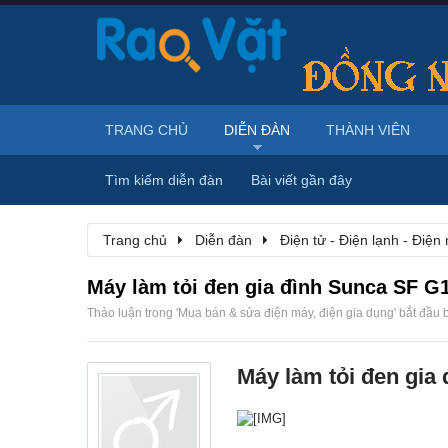
TRANG CHỦ
DIỄN ĐÀN
THÀNH VIÊN
Tìm kiếm diễn đàn
Bài viết gần đây
Trang chủ
Diễn đàn
Điện tử - Điện lạnh - Điện
Máy làm tỏi đen gia đình Sunca SF G
Thảo luận trong '
Mua bán & sửa điện máy, điện gia dụng
' bắt đầu 
Máy làm tỏi đen gia