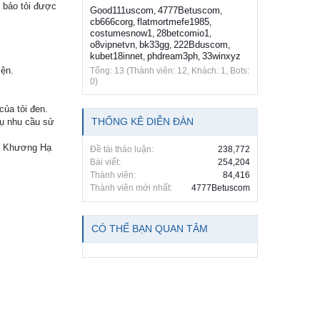
m bảo tỏi được
Good111uscom
4777Betuscom
,
,
cb666corg
flatmortmefe1985
,
,
costumesnow1
28betcomio1
,
,
o8vipnetvn
bk33gg
222Bduscom
,
,
,
kubet18innet
phdream3ph
33winxyz
,
,
iện.
Tổng: 13 (Thành viên: 12, Khách: 1, Bots:
0)
ủa tỏi đen.
THỐNG KÊ DIỄN ĐÀN
vụ nhu cầu sử
( Khương Hạ
Đề tài thảo luận:
238,772
Bài viết:
254,204
Thành viên:
84,416
Thành viên mới nhất:
4777Betuscom
CÓ THỂ BẠN QUAN TÂM