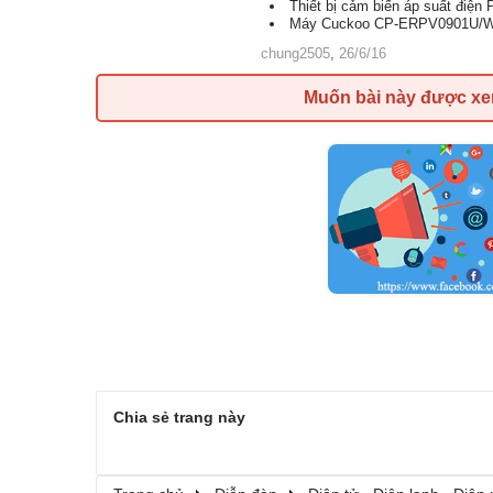
Thiết bị cảm biến áp suất điệ
Máy Cuckoo CP-ERPV0901U/WHVN
chung2505
,
26/6/16
Muốn bài này được x
Chia sẻ trang này