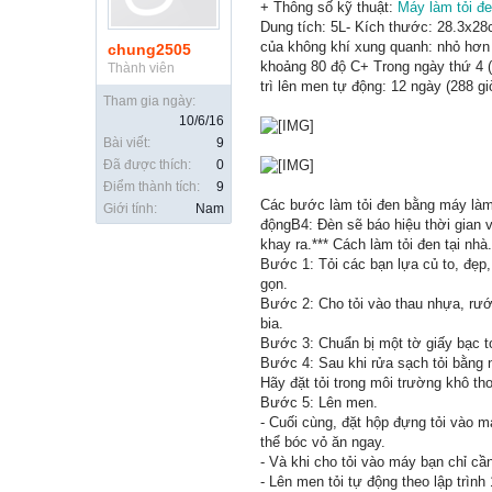
+ Thông số kỹ thuật:
Máy làm tỏi đ
Dung tích: 5L- Kích thước: 28.3x28
của không khí xung quanh: nhỏ hơn 
chung2505
khoảng 80 độ C+ Trong ngày thứ 4 
Thành viên
trì lên men tự động: 12 ngày (288 g
Tham gia ngày:
10/6/16
Bài viết:
9
Đã được thích:
0
Điểm thành tích:
9
Các bước làm tỏi đen bằng máy làm 
Giới tính:
Nam
độngB4: Đèn sẽ báo hiệu thời gian 
khay ra.*** Cách làm tỏi đen tại nhà.
Bước 1: Tỏi các bạn lựa củ to, đẹp,
gọn.
Bước 2: Cho tỏi vào thau nhựa, rưới
bia.
Bước 3: Chuẩn bị một tờ giấy bạc to, 
Bước 4: Sau khi rửa sạch tỏi bằng n
Hãy đặt tỏi trong môi trường khô tho
Bước 5: Lên men.
- Cuối cùng, đặt hộp đựng tỏi vào m
thể bóc vỏ ăn ngay.
- Và khi cho tỏi vào máy bạn chỉ cần
- Lên men tỏi tự động theo lập trình