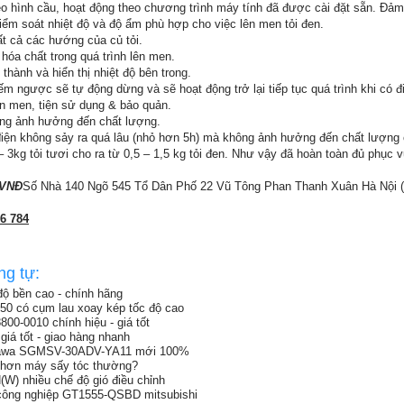
heo hình cầu, hoạt động theo chương trình máy tính đã được cài đặt sẵn. Đả
ểm soát nhiệt độ và độ ẩm phù hợp cho việc lên men tỏi đen.
ất cả các hướng của củ tỏi.
a hóa chất trong quá trình lên men.
thành và hiển thị nhiệt độ bên trong.
đếm ngược sẽ tự động dừng và sẽ hoạt động trở lại tiếp tục quá trình khi có đ
ên men, tiện sử dụng & bảo quản.
hông ảnh hưởng đến chất lượng.
điện không sảy ra quá lâu (nhỏ hơn 5h) mà không ảnh hưởng đến chất lượng c
– 3kg tỏi tươi cho ra từ 0,5 – 1,5 kg tỏi đen. Như vậy đã hoàn toàn đủ phục 
0VNĐ
Số Nhà 140 Ngõ 545 Tổ Dân Phố 22 Vũ Tông Phan Thanh Xuân Hà Nội 
86 784
ng tự:
độ bền cao - chính hãng
50 có cụm lau xoay kép tốc độ cao
0-0010 chính hiệu - giá tốt
iá tốt - giao hàng nhanh
skawa SGMSV-30ADV-YA11 mới 100%
t hơn máy sấy tóc thường?
) nhiều chế độ gió điều chỉnh
công nghiệp GT1555-QSBD mitsubishi