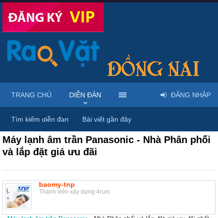
TRANG CHỦ
DIỄN ĐÀN
ĐĂNG NHẬP
Diễn đàn
...
Mua bán & sửa điện tử, điện lạnh
Tìm kiếm diễn đàn
Bài viết gần đây
Máy lạnh âm trần Panasonic - Nhà Phân phối
và lắp đặt giá ưu đãi
baomy-tnp
Thành viên xây dựng 4rum