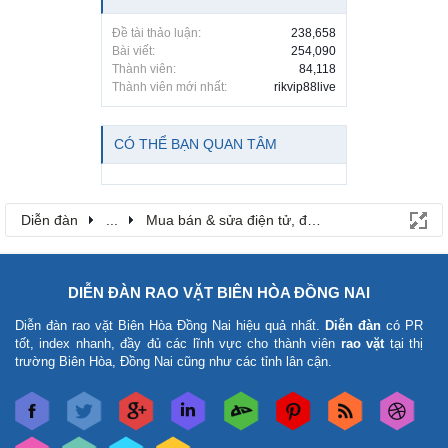
Đề tài thảo luận:
238,658
Bài viết:
254,090
Thành viên:
84,118
Thành viên mới nhất:
rikvip88live
CÓ THỂ BẠN QUAN TÂM
Diễn đàn
...
Mua bán & sửa điện tử, điện lạnh
DIỄN ĐÀN RAO VẶT BIÊN HÒA ĐỒNG NAI
Diễn đàn rao vặt Biên Hòa Đồng Nai
hiệu quả nhất.
Diễn đàn
có PR
tốt, index nhanh, đầy đủ các lĩnh vực cho thành viên
rao vặt
tại thị
trường Biên Hòa, Đồng Nai cũng như các tỉnh lân cận.