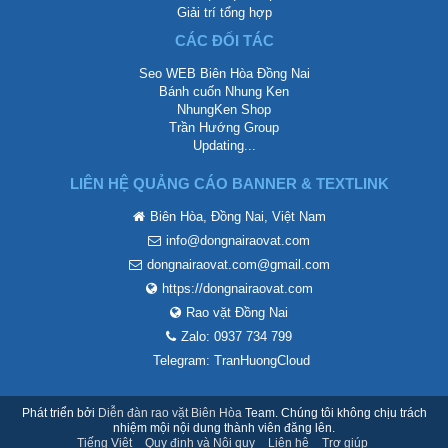
Giải trí tổng hợp
CÁC ĐỐI TÁC
Seo WEB Biên Hòa Đồng Nai
Bánh cuốn Nhung Ken
NhungKen Shop
Trần Hướng Group
Updating...
LIÊN HỆ QUẢNG CÁO BANNER & TEXTLINK
Biên Hòa, Đồng Nai, Việt Nam
info@dongnairaovat.com
dongnairaovat.com@gmail.com
https://dongnairaovat.com
Rao vặt Đồng Nai
Zalo: 0937 734 799
Telegram: TranHuongCloud
Phát triển bởi
Diễn đàn rao vặt Biên Hòa
Team. Chúng tôi không chịu trách
nhiệm mội nội dung thành viên đăng lên.
Tiếng Việt
Quy định và Nội quy
Liên hệ
Trợ giúp