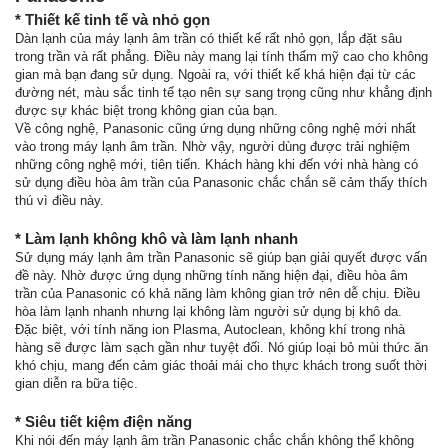
* Thiết kế tinh tế và nhỏ gọn
Dàn lạnh của máy lạnh âm trần có thiết kế rất nhỏ gọn, lắp đặt sâu
trong trần và rất phẳng. Điều này mang lại tính thẩm mỹ cao cho không
gian mà bạn đang sử dụng. Ngoài ra, với thiết kế khá hiện đại từ các
đường nét, màu sắc tinh tế tạo nên sự sang trọng cũng như khẳng định
được sự khác biệt trong không gian của bạn.
Về công nghệ, Panasonic cũng ứng dụng những công nghệ mới nhất
vào trong máy lạnh âm trần. Nhờ vậy, người dùng được trải nghiệm
những công nghệ mới, tiên tiến. Khách hàng khi đến với nhà hàng có
sử dụng điều hòa âm trần của Panasonic chắc chắn sẽ cảm thấy thích
thú vì điều này.
* Làm lạnh không khô và làm lạnh nhanh
Sử dụng máy lạnh âm trần Panasonic sẽ giúp bạn giải quyết được vấn
đề này. Nhờ được ứng dụng những tính năng hiện đại, điều hòa âm
trần của Panasonic có khả năng làm không gian trở nên dễ chịu. Điều
hòa làm lạnh nhanh nhưng lại không làm người sử dụng bị khô da.
Đặc biệt, với tính năng ion Plasma, Autoclean, không khí trong nhà
hàng sẽ được làm sạch gần như tuyệt đối. Nó giúp loại bỏ mùi thức ăn
khó chịu, mang đến cảm giác thoải mái cho thực khách trong suốt thời
gian diễn ra bữa tiệc.
* Siêu tiết kiệm điện năng
Khi nói đến máy lạnh âm trần Panasonic chắc chắn không thể không