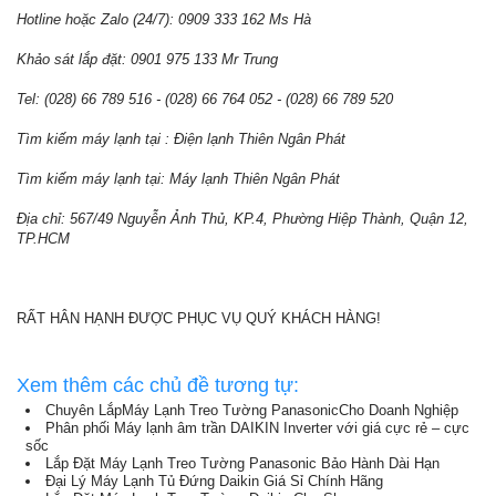
Hotline hoặc Zalo (24/7): 0909 333 162 Ms Hà
Khảo sát lắp đặt: 0901 975 133 Mr Trung
Tel: (028) 66 789 516 - (028) 66 764 052 - (028) 66 789 520
Tìm kiếm máy lạnh tại : Điện lạnh Thiên Ngân Phát
Tìm kiếm máy lạnh tại: Máy lạnh Thiên Ngân Phát
Địa chỉ: 567/49 Nguyễn Ảnh Thủ, KP.4, Phường Hiệp Thành, Quận 12,
TP.HCM
RẤT HÂN HẠNH ĐƯỢC PHỤC VỤ QUÝ KHÁCH HÀNG!
Xem thêm các chủ đề tương tự:
Chuyên LắpMáy Lạnh Treo Tường PanasonicCho Doanh Nghiệp
Phân phối Máy lạnh âm trần DAIKIN Inverter với giá cực rẻ – cực
sốc
Lắp Đặt Máy Lạnh Treo Tường Panasonic Bảo Hành Dài Hạn
Đại Lý Máy Lạnh Tủ Đứng Daikin Giá Sỉ Chính Hãng