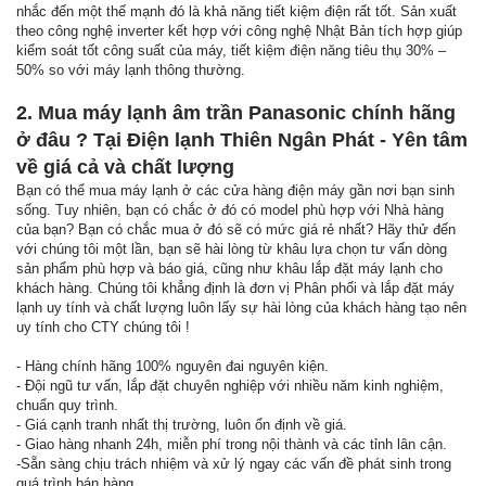
nhắc đến một thế mạnh đó là khả năng tiết kiệm điện rất tốt. Sản xuất
theo công nghệ inverter kết hợp với công nghệ Nhật Bản tích hợp giúp
kiểm soát tốt công suất của máy, tiết kiệm điện năng tiêu thụ 30% –
50% so với máy lạnh thông thường.
2. Mua máy lạnh âm trần Panasonic chính hãng
ở đâu ? Tại Điện lạnh Thiên Ngân Phát - Yên tâm
về giá cả và chất lượng
Bạn có thể mua máy lạnh ở các cửa hàng điện máy gần nơi bạn sinh
sống. Tuy nhiên, bạn có chắc ở đó có model phù hợp với Nhà hàng
của bạn? Bạn có chắc mua ở đó sẽ có mức giá rẻ nhất? Hãy thử đến
với chúng tôi một lần, bạn sẽ hài lòng từ khâu lựa chọn tư vấn dòng
sản phẩm phù hợp và báo giá, cũng như khâu lắp đặt máy lạnh cho
khách hàng. Chúng tôi khẳng định là đơn vị Phân phối và lắp đặt máy
lạnh uy tính và chất lượng luôn lấy sự hài lòng của khách hàng tạo nên
uy tính cho CTY chúng tôi !
- Hàng chính hãng 100% nguyên đai nguyên kiện.
- Đội ngũ tư vấn, lắp đặt chuyên nghiệp với nhiều năm kinh nghiệm,
chuẩn quy trình.
- Giá cạnh tranh nhất thị trường, luôn ổn định về giá.
- Giao hàng nhanh 24h, miễn phí trong nội thành và các tỉnh lân cận.
-Sẵn sàng chịu trách nhiệm và xử lý ngay các vấn đề phát sinh trong
quá trình bán hàng.