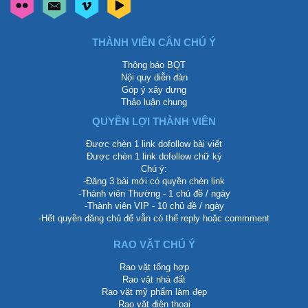
THÀNH VIÊN CẦN CHÚ Ý
Thông báo BQT
Nội quy diễn đàn
Góp ý xây dựng
Thảo luận chung
QUYỀN LỢI THÀNH VIÊN
Được chèn 1 link dofollow bài viết
Được chèn 1 link dofollow chữ ký
Chú ý:
-Đăng 3 bài mới có quyền chèn link
-Thành viên Thường - 1 chủ đề / ngày
-Thành viên VIP - 10 chủ đề / ngày
-Hết quyền đăng chủ để vẫn có thể reply hoặc commment
RAO VẶT CHÚ Ý
Rao vặt tổng hợp
Rao vặt nhà đất
Rao vặt mỹ phẩm làm đẹp
Rao vặt điện thoại