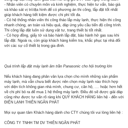
- Nhân viên có chuyên môn và kinh nghiệm, thực hiện tư vấn, báo giá
và khảo sát vị trí/địa hình để có phương án thi công, lắp đặt tốt nhất
giúp khách hàng tiết kiệm được chi phí tốt đa.
- Có hệ thống nhân viên thi công tháo lắp máy lạnh, thực hiện thi công
nhanh chóng, an toàn và hiệu quả, đáp ứng yêu cầu tiến độ công trình.
Thi công lắp đặt luôn sử dụng vật tư, trang thiết bị tốt nhất.
- Có hợp đồng, giấy tờ và bảo hành lắp đặt, bảo hành hở gas sau khi
lắp đặt. Ngoài ra, còn giúp khách hàng kiểm tra, khắc phục tại nhà đối
với các sự cố thiết bị trong gia đình.
Quá trình lắp đặt máy lạnh âm trần Panasonic cho hội trường lớn
Nếu khách hàng đang phân vân lựa chọn cho mình những sản phẩm
máy lạnh, mà vẫn chưa biết được nên chọn máy lạnh nào thích hợp
với diện tích không gian nhà mình, chung cư, căn hộ, .... hoặc hơn hết
về chi phí bỏ ra để mua 1 hệ thống máy lạnh. Điều đó sẽ được giải đáp
cũng như được tư vấn rõ ràng khi QUÝ KHÁCH HÀNG liên hệ - đến với
ĐIỆN LẠNH THIÊN NGÂN PHÁT
Mọi sự quan tâm Khách hàng dành cho CTY chúng tôi vui lòng liên hệ :
CÔNG TY TNHH TM DV THIÊN NGÂN PHÁT