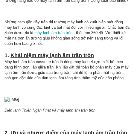
Những hãng nào có máy lạnh âm trần dạng tròn? Công suất bao nhiêu?
Những năm gần đây trên thị trường máy lạnh có xuất hiện một dòng
máy lạnh vô cùng đặc biệt và bắt mắt đối với nhiều người. Chắc bạn đã
đoán được đó là
máy lạnh âm trần tròn
- thổi tròn 360 độ. Với thiết kế
mặt nạ tròn ấn tượng giúp không gian sống trở nên sang trọng và lôi
cuốn hơn bao giờ hết.
1.
Khái niệm máy lạnh âm trần tròn
Máy lạnh âm trần cassette tròn là dòng máy lạnh được thiết kế theo
dạng hình tròn, lắp giữa trần. Khi lắp đặt thì toàn bộ phần máy của máy
lạnh âm trần được giấu sâu trong trần, chỉ để lộ ra phần mặt nạ tròn,
nhỏ gọn độc đáo của dàn lạnh làm tăng tính thẩm mỹ của căn phòng.
Điện lạnh Thiên Ngân Phát và máy lạnh âm trần tròn
2.
Ưu và nhược điểm của máy lạnh âm trần tròn