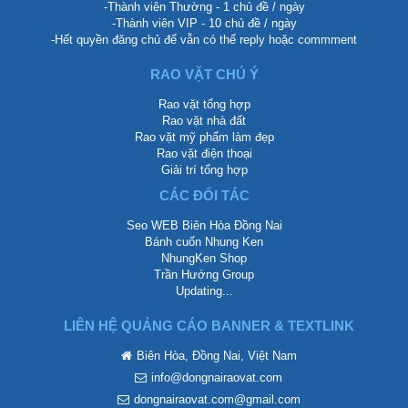
-Thành viên Thường - 1 chủ đề / ngày
-Thành viên VIP - 10 chủ đề / ngày
-Hết quyền đăng chủ để vẫn có thể reply hoặc commment
RAO VẶT CHÚ Ý
Rao vặt tổng hợp
Rao vặt nhà đất
Rao vặt mỹ phẩm làm đẹp
Rao vặt điện thoại
Giải trí tổng hợp
CÁC ĐỐI TÁC
Seo WEB Biên Hòa Đồng Nai
Bánh cuốn Nhung Ken
NhungKen Shop
Trần Hướng Group
Updating...
LIÊN HỆ QUẢNG CÁO BANNER & TEXTLINK
Biên Hòa, Đồng Nai, Việt Nam
info@dongnairaovat.com
dongnairaovat.com@gmail.com