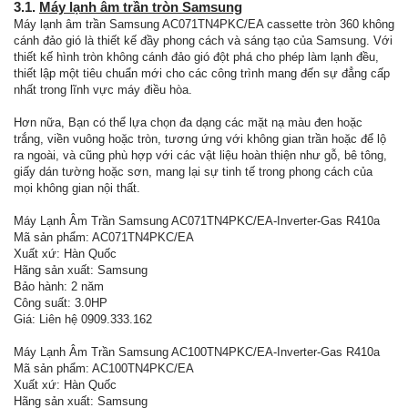
3.1.
Máy lạnh âm trần tròn Samsung
Máy lạnh âm trần Samsung AC071TN4PKC/EA cassette tròn 360 không
cánh đảo gió là thiết kế đầy phong cách và sáng tạo của Samsung. Với
thiết kế hình tròn không cánh đảo gió đột phá cho phép làm lạnh đều,
thiết lập một tiêu chuẩn mới cho các công trình mang đến sự đẳng cấp
nhất trong lĩnh vực máy điều hòa.
Hơn nữa, Bạn có thể lựa chọn đa dạng các mặt nạ màu đen hoặc
trắng, viền vuông hoặc tròn, tương ứng với không gian trần hoặc để lộ
ra ngoài, và cũng phù hợp với các vật liệu hoàn thiện như gỗ, bê tông,
giấy dán tường hoặc sơn, mang lại sự tinh tế trong phong cách của
mọi không gian nội thất.
Máy Lạnh Âm Trần Samsung AC071TN4PKC/EA-Inverter-Gas R410a
Mã sản phẩm: AC071TN4PKC/EA
Xuất xứ: Hàn Quốc
Hãng sản xuất: Samsung
Bảo hành: 2 năm
Công suất: 3.0HP
Giá: Liên hệ 0909.333.162
Máy Lạnh Âm Trần Samsung AC100TN4PKC/EA-Inverter-Gas R410a
Mã sản phẩm: AC100TN4PKC/EA
Xuất xứ: Hàn Quốc
Hãng sản xuất: Samsung