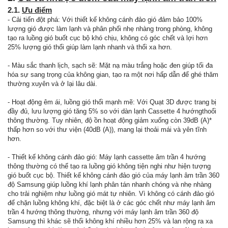
2.1.
Ưu điểm
- Cải tiến đột phá: Với thiết kế không cánh đảo gió đảm bảo 100%
lượng gió được làm lạnh và phân phối nhẹ nhàng trong phòng, không
tạo ra luồng gió buốt cục bộ khó chịu, không có góc chết và lợi hơn
25% lượng gió thổi giúp làm lạnh nhanh và thổi xa hơn.
- Màu sắc thanh lịch, sạch sẽ: Mặt nạ màu trắng hoặc đen giúp tối đa
hóa sự sang trọng của không gian, tạo ra một nơi hấp dẫn để ghé thăm
thường xuyên và ở lại lâu dài.
- Hoạt động êm ái, luồng gió thổi mạnh mẽ: Với Quạt 3D được trang bị
đầy đủ, lưu lượng gió tăng 5% so với dàn lạnh Cassette 4 hướngthoổi
thông thường. Tuy nhiên, độ ồn hoạt động giảm xuống còn 39dB (A)*
thấp hơn so với thư viện (40dB (A)), mang lại thoải mái và yên tĩnh
hơn.
- Thiết kế không cánh đảo gió: Máy lạnh cassette âm trần 4 hướng
thông thường có thể tạo ra luồng gió không tiện nghi như hiện tượng
gió buốt cục bộ. Thiết kế không cánh đảo gió của máy lạnh âm trần 360
độ Samsung giúp luồng khí lạnh phân tán nhanh chóng và nhẹ nhàng
cho trải nghiệm như luồng gió mát tự nhiên. Vì không có cánh đảo gió
để chặn luồng không khí, đặc biệt là ở các góc chết như máy lạnh âm
trần 4 hướng thông thường, nhưng với máy lạnh âm trần 360 độ
Samsung thì khác sẽ thổi không khí nhiều hơn 25% và lan rộng ra xa