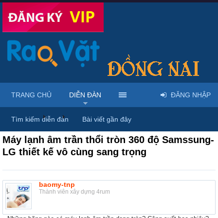
TRANG CHỦ
DIỄN ĐÀN
ĐĂNG NHẬP
Diễn đàn
...
Mua bán & sửa điện tử, điện lạnh
Tìm kiếm diễn đàn
Bài viết gần đây
Máy lạnh âm trần thổi tròn 360 độ Samssung-
LG thiết kế vô cùng sang trọng
baomy-tnp
Thành viên xây dựng 4rum