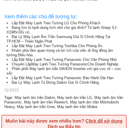
Xem thêm các chủ đề tương tự:
Lắp Đặt Máy Lạnh Treo Tường LG Cho Phòng Khách
Đang tìm tủ lạnh dung tích nhỏ cho gia đình? Tủ lạnh Sharp SJ-
X198V-DG có...
Đại Lý Máy Lạnh Âm Trần Samsung Giá Sỉ Chính Hãng Tại
TP.HCM – Thiên Ngân Phát
Lắp Đặt Máy Lạnh Treo Tường Toshiba Cho Phòng Ăn
Khám phá tầm quan trọng và lợi ích của việc đi ống đồng âm
tường Điều hòa...
Lắp Đặt Máy Lạnh Treo Tường Panasonic Cho Văn Phòng Nhỏ
Chuyên LắpMáy Lạnh Treo Tường PanasonicCho Doanh Nghiệp
Phân phối Máy lạnh âm trần DAIKIN Inverter với giá cực rẻ – cực
sốc
Lắp Đặt Máy Lạnh Treo Tường Panasonic Bảo Hành Dài Hạn
Đại Lý Máy Lạnh Tủ Đứng Daikin Giá Sỉ Chính Hãng
31/10/23
Tags
:
Máy lạnh âm trần Daikin
,
Máy lạnh âm trần LG
,
Máy lạnh âm trần
Panasonic
,
Máy lạnh âm trần Reetech
,
Máy lạnh âm trần Mitshubishi
Heavy
,
Máy lạnh âm trần Gree
,
Máy lạnh âm trần Midea
Muốn bài này được xem nhiều hơn?
Click để sử dụng
Dịch vụ Đẩy tin