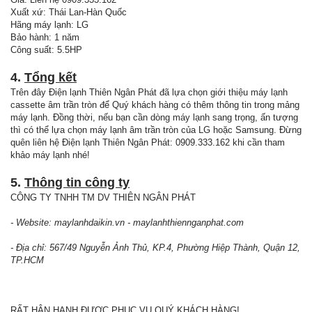
Xuất xứ: Thái Lan-Hàn Quốc
Hãng máy lạnh: LG
Bảo hành: 1 năm
Công suất: 5.5HP
4.
Tổng kết
Trên đây Điện lạnh Thiên Ngân Phát đã lựa chọn giới thiệu máy lạnh
cassette âm trần tròn để Quý khách hàng có thêm thông tin trong mảng
máy lạnh. Đồng thời, nếu bạn cần dòng máy lạnh sang trọng, ấn tượng
thì có thể lựa chọn máy lạnh âm trần tròn của LG hoặc Samsung. Đừng
quên liên hệ Điện lạnh Thiên Ngân Phát: 0909.333.162 khi cần tham
khảo máy lạnh nhé!
5.
Thông tin công ty
CÔNG TY TNHH TM DV THIÊN NGÂN PHÁT
- Website: maylanhdaikin.vn - maylanhthiennganphat.com
- Địa chỉ: 567/49 Nguyễn Ảnh Thủ, KP.4, Phường Hiệp Thành, Quận 12,
TP.HCM
RẤT HÂN HẠNH ĐƯỢC PHỤC VỤ QUÝ KHÁCH HÀNG!