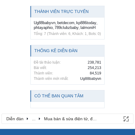
THÀNH VIÊN TRỰC TUYẾN
Ug88babyvn
betdecom
kp886today
,
,
,
phtayaphio
789clubzbaby
lalmoniH
,
,
Tổng: 7 (Thành viên: 6, Khách: 1, Bots: 0)
THỐNG KÊ DIỄN ĐÀN
Đề tài thảo luận:
238,781
Bài viết:
254,213
Thành viên:
84,519
Thành viên mới nhất:
Ug88babyvn
CÓ THỂ BẠN QUAN TÂM
Diễn đàn
...
Mua bán & sửa điện tử, điện lạnh