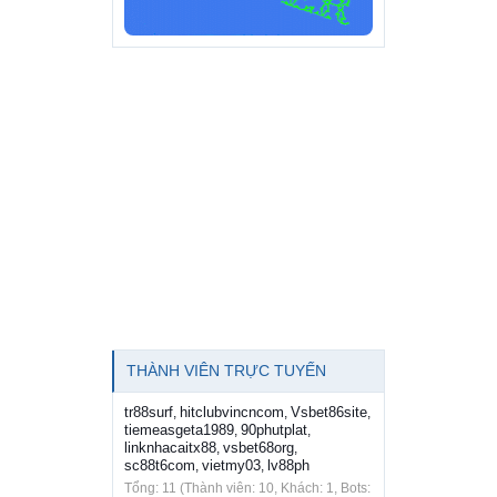
THÀNH VIÊN TRỰC TUYẾN
tr88surf
hitclubvincncom
Vsbet86site
,
,
,
tiemeasgeta1989
90phutplat
,
,
linknhacaitx88
vsbet68org
,
,
sc88t6com
vietmy03
lv88ph
,
,
Tổng: 11 (Thành viên: 10, Khách: 1, Bots: