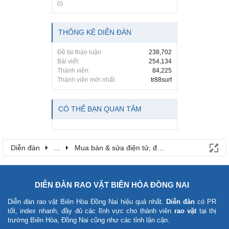
0)
THỐNG KÊ DIỄN ĐÀN
Đề tài thảo luận:
238,702
Bài viết:
254,134
Thành viên:
84,225
Thành viên mới nhất:
tr88surf
CÓ THỂ BẠN QUAN TÂM
Diễn đàn
...
Mua bán & sửa điện tử, điện lạnh
DIỄN ĐÀN RAO VẶT BIÊN HÒA ĐỒNG NAI
Diễn đàn rao vặt Biên Hòa Đồng Nai
hiệu quả nhất.
Diễn đàn
có PR
tốt, index nhanh, đầy đủ các lĩnh vực cho thành viên
rao vặt
tại thị
trường Biên Hòa, Đồng Nai cũng như các tỉnh lân cận.