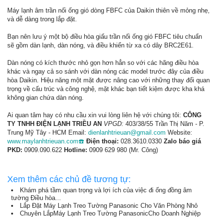
Máy lạnh âm trần nối ống gió dòng FBFC của Daikin thiên về mỏng nhẹ,
và dễ dàng trong lắp đặt.
Bạn nên lưu ý một bộ điều hòa giấu trần nối ống gió FBFC tiêu chuẩn
sẽ gồm dàn lạnh, dàn nóng, và điều khiển từ xa có dây BRC2E61.
Dàn nóng có kích thước nhỏ gọn hơn hẳn so với các hãng điều hòa
khác và ngay cả so sánh với dàn nóng các model trước đây của điều
hòa Daikin. Hiệu năng một mặt được nâng cao với những thay đổi quan
trọng về cấu trúc và công nghệ, mặt khác bạn tiết kiệm được kha khá
không gian chứa dàn nóng.
Ai quan tâm hay có nhu cầu xin vui lòng liên hệ với chúng tôi:
CÔNG
TY TNHH ĐIỆN LẠNH TRIỀU AN
VPGD:
403/38/55 Trần Thị Năm - P.
Trung Mỹ Tây - HCM Email:
dienlanhtrieuan@gmail.com
Website:
www.maylanhtrieuan.com☎️
Điện thoại:
028.3610.0330
Zalo báo giá
PKD:
0909.090.622
Hotline:
0909 629 980 (Mr. Công)
Xem thêm các chủ đề tương tự:
Khám phá tầm quan trọng và lợi ích của việc đi ống đồng âm
tường Điều hòa...
Lắp Đặt Máy Lạnh Treo Tường Panasonic Cho Văn Phòng Nhỏ
Chuyên LắpMáy Lạnh Treo Tường PanasonicCho Doanh Nghiệp