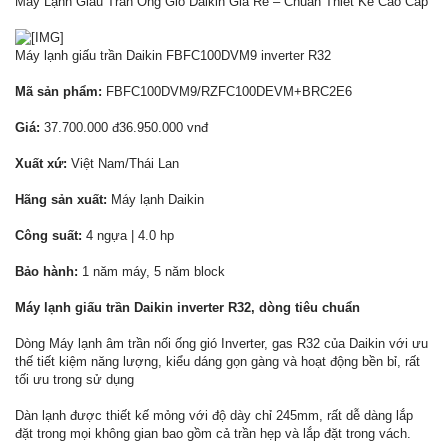
Máy Lạnh Giấu Trần Ống Gió Daikin Giá Rẻ – Chuẩn Thiết Kế Cao Cấp
Máy lạnh giấu trần Daikin FBFC100DVM9 inverter R32
Mã sản phẩm:
FBFC100DVM9/RZFC100DEVM+BRC2E6
Giá:
37.700.000 đ36.950.000 vnđ
Xuất xứ:
Việt Nam/Thái Lan
Hãng sản xuất:
Máy lạnh Daikin
Công suất:
4 ngựa | 4.0 hp
Bảo hành:
1 năm máy, 5 năm block
Máy lạnh giấu trần Daikin inverter R32, dòng tiêu chuẩn
Dòng Máy lạnh âm trần nối ống gió Inverter, gas R32 của Daikin với ưu
thế tiết kiệm năng lượng, kiểu dáng gọn gàng và hoạt động bền bỉ, rất
tối ưu trong sử dụng
Dàn lạnh được thiết kế mỏng với độ dày chỉ 245mm, rất dễ dàng lắp
đặt trong mọi không gian bao gồm cả trần hẹp và lắp đặt trong vách.