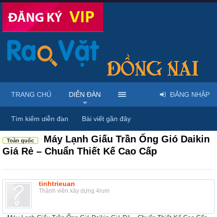
TRANG CHỦ
DIỄN ĐÀN
ĐĂNG NHẬP
Diễn đàn
...
Mua bán & sửa điện tử, điện lạnh
Tìm kiếm diễn đàn
Bài viết gần đây
Máy Lạnh Giấu Trần Ống Gió Daikin
Toàn quốc
Giá Rẻ – Chuẩn Thiết Kế Cao Cấp
tinhtrieuan
Thành viên xây dựng 4rum