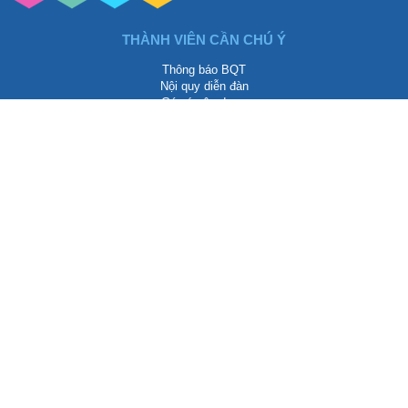
THÀNH VIÊN CẦN CHÚ Ý
Thông báo BQT
Nội quy diễn đàn
Góp ý xây dựng
Thảo luận chung
QUYỀN LỢI THÀNH VIÊN
Được chèn 1 link dofollow bài viết
Được chèn 1 link dofollow chữ ký
Chú ý:
-Đăng 3 bài mới có quyền chèn link
-Thành viên Thường - 1 chủ đề / ngày
-Thành viên VIP - 10 chủ đề / ngày
-Hết quyền đăng chủ để vẫn có thể reply hoặc commment
RAO VẶT CHÚ Ý
Rao vặt tổng hợp
Rao vặt nhà đất
Rao vặt mỹ phẩm làm đẹp
Rao vặt điện thoại
Giải trí tổng hợp