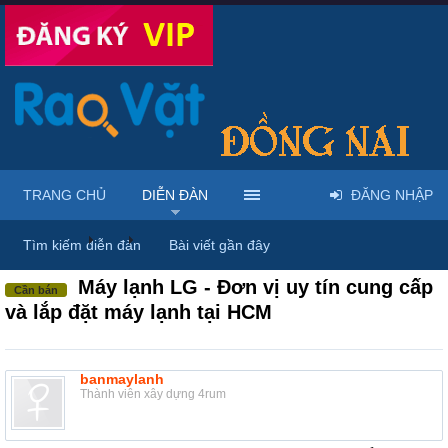
TRANG CHỦ
DIỄN ĐÀN
ĐĂNG NHẬP
Diễn đàn
...
Mua bán & sửa điện tử, điện lạnh
Tìm kiếm diễn đàn
Bài viết gần đây
Máy lạnh LG - Đơn vị uy tín cung cấp
Cần bán
và lắp đặt máy lạnh tại HCM
banmaylanh
Thành viên xây dựng 4rum