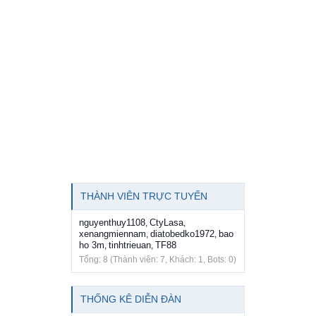
THÀNH VIÊN TRỰC TUYẾN
nguyenthuy1108
CtyLasa
,
,
xenangmiennam
diatobedko1972
bao
,
,
ho 3m
tinhtrieuan
TF88
,
,
Tổng: 8 (Thành viên: 7, Khách: 1, Bots: 0)
THỐNG KÊ DIỄN ĐÀN