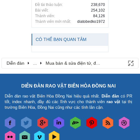
Đề tài thảo luận:
238,670
Bài viết:
254,102
Thành viên:
84,126
Thành viên mới nhất:
diatobedko1972
CÓ THỂ BẠN QUAN TÂM
Diễn đàn
...
Mua bán & sửa điện tử, điện lạnh
DIỄN ĐÀN RAO VẶT BIÊN HÒA ĐỒNG NAI
Diễn đàn rao vặt Biên Hòa Đồng Nai
hiệu quả nhất.
Diễn đàn
có PR
tốt, index nhanh, đầy đủ các lĩnh vực cho thành viên
rao vặt
tại thị
trường Biên Hòa, Đồng Nai cũng như các tỉnh lân cận.