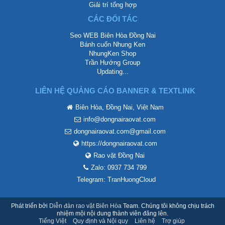
Giải trí tổng hợp
CÁC ĐỐI TÁC
Seo WEB Biên Hòa Đồng Nai
Bánh cuốn Nhung Ken
NhungKen Shop
Trần Hướng Group
Updating...
LIÊN HỆ QUẢNG CÁO BANNER & TEXTLINK
Biên Hòa, Đồng Nai, Việt Nam
info@dongnairaovat.com
dongnairaovat.com@gmail.com
https://dongnairaovat.com
Rao vặt Đồng Nai
Zalo: 0937 734 799
Telegram: TranHuongCloud
Phát triển bởi
Diễn đàn rao vặt Biên Hòa
Team. Chúng tôi không chịu trách
nhiệm mội nội dung thành viên đăng lên.
Tiếng Việt
Quy định và Nội quy
Liên hệ
Trợ giúp