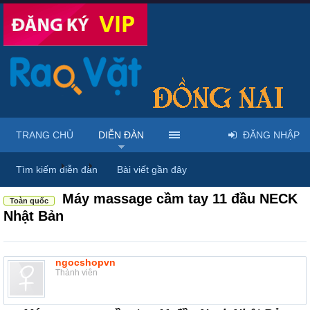
TRANG CHỦ
DIỄN ĐÀN
ĐĂNG NHẬP
Diễn đàn
...
Rao vặt tổng hợp - Uy tín - Miễn phí
Tìm kiếm diễn đàn
Bài viết gần đây
Máy massage cầm tay 11 đầu NECK
Toàn quốc
Nhật Bản
ngocshopvn
Thành viên