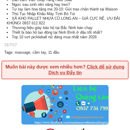
Ngực sau sinh nên nâng hay treo?
Tự tay làm hoa tặng mẹ 20-10: Gửi trao chân thành tại Maison
Thủ Tục Nhập Khẩu Máy Tính Bỏ Túi
XẢ KHO PALLET NHỰA CŨ LONG AN – GIÁ CỰC RẺ, ƯU ĐÃI
KHỦNG! 0937.612.822
Thương hiệu giày bảo hộ tại Bắc Ninh bán chạy
Thiết bị bảo hộ lao động tại Ninh Bình ở đâu tốt nhất?
Top 10 vợt pickleball nữ đáng mua nhất năm 2026
31/7/17
Tags
:
massage
,
cầm tay
,
11 đầu
Muốn bài này được xem nhiều hơn?
Click để sử dụng
Dịch vụ Đẩy tin