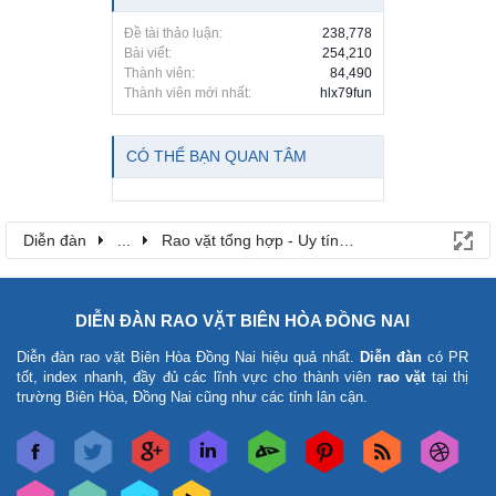
Đề tài thảo luận:
238,778
Bài viết:
254,210
Thành viên:
84,490
Thành viên mới nhất:
hlx79fun
CÓ THỂ BẠN QUAN TÂM
Diễn đàn
...
Rao vặt tổng hợp - Uy tín - Miễn phí
DIỄN ĐÀN RAO VẶT BIÊN HÒA ĐỒNG NAI
Diễn đàn rao vặt Biên Hòa Đồng Nai
hiệu quả nhất.
Diễn đàn
có PR
tốt, index nhanh, đầy đủ các lĩnh vực cho thành viên
rao vặt
tại thị
trường Biên Hòa, Đồng Nai cũng như các tỉnh lân cận.