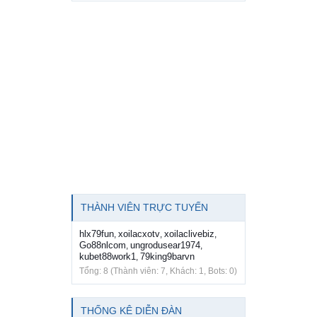
THÀNH VIÊN TRỰC TUYẾN
hlx79fun
xoilacxotv
xoilaclivebiz
,
,
,
Go88nlcom
ungrodusear1974
,
,
kubet88work1
79king9barvn
,
Tổng: 8 (Thành viên: 7, Khách: 1, Bots: 0)
THỐNG KÊ DIỄN ĐÀN