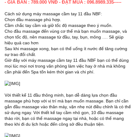
- GIÁ BÁN : 789.000 VNĐ - ĐẶT MUA : 096.8989.335-----
Cách sử dụng máy massage cầm tay 11 đầu NBF:
Chọn đầu massage phù hợp.
Cầm chắc tay cầm và giữ tốc độ massage theo ý muốn.
Cho đầu massage đến vùng cơ thể mà bạn muốn massage, và
chọn tốc độ, nên massage từ đầu, tay, bụn, mông …. Sẽ giúp
hiệu quả cao hơn
Sau khi massage xong, bạn có thể uống ít nước để tăng cường
sự trao đổi chất.
Giờ đây với máy massage cầm tay 11 đầu NBF bạn có thể dùng
mọi lúc mọi nơi trong văn phòng làm việc hay ở nhà mà không
cần phải đến Spa tốn kém thời gian và chi phí.
Với thiết kế 11 đầu thông minh, bạn dễ dàng lựa chọn đầu
massage phù hợp với vị trí mà bạn muốn massage. Bạn chỉ cần
gắn đầu massage vào thân máy, vặn nhẹ nút điều chỉnh là có thể
sử dụng ngay. Với thiết kế tay cầm nhỏ gọn, 10 đầu massage
tháo rời, bạn có thể massage ngay tại nhà, hoặc có thể mang
theo khi đi du lịch hoặc đến công sở đều thuận tiện.