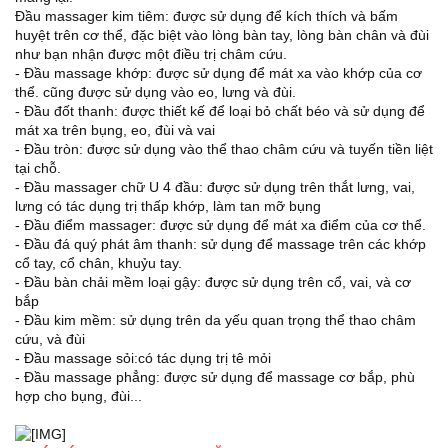
Đầu massager kim tiêm: được sử dụng để kích thích và bấm
huyệt trên cơ thể, đặc biệt vào lòng bàn tay, lòng bàn chân và đùi
như bạn nhận được một điều trị châm cứu.
- Đầu massage khớp: được sử dụng để mát xa vào khớp của cơ
thể. cũng được sử dụng vào eo, lưng và đùi.
- Đầu đốt thanh: được thiết kế để loại bỏ chất béo và sử dụng để
mát xa trên bụng, eo, đùi và vai
- Đầu tròn: được sử dụng vào thể thao châm cứu và tuyến tiền liệt
tại chỗ.
- Đầu massager chữ U 4 đầu: được sử dụng trên thắt lưng, vai,
lưng có tác dụng trị thấp khớp, làm tan mỡ bụng
- Đầu điểm massager: được sử dụng để mát xa điểm của cơ thể.
- Đầu đá quý phát âm thanh: sử dụng để massage trên các khớp
cổ tay, cổ chân, khuỷu tay.
- Đầu bàn chải mềm loại gậy: được sử dụng trên cổ, vai, và cơ
bắp
- Đầu kim mềm: sử dụng trên da yếu quan trọng thể thao châm
cứu, và đùi
- Đầu massage sỏi:có tác dụng trị tê mỏi
- Đầu massage phẳng: được sử dụng để massage cơ bắp, phù
hợp cho bụng, đùi...