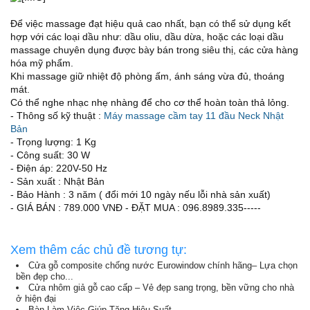
Để việc massage đạt hiệu quả cao nhất, bạn có thể sử dụng kết
hợp với các loại dầu như: dầu oliu, dầu dừa, hoặc các loại dầu
massage chuyên dụng được bày bán trong siêu thị, các cửa hàng
hóa mỹ phẩm.
Khi massage giữ nhiệt độ phòng ấm, ánh sáng vừa đủ, thoáng
mát.
Có thể nghe nhạc nhẹ nhàng để cho cơ thể hoàn toàn thả lỏng.
- Thông số kỹ thuật :
Máy massage cầm tay 11 đầu Neck Nhật
Bản
- Trọng lượng: 1 Kg
- Công suất: 30 W
- Điện áp: 220V-50 Hz
- Sản xuất : Nhật Bản
- Bảo Hành : 3 năm ( đổi mới 10 ngày nếu lỗi nhà sản xuất)
- GIÁ BÁN : 789.000 VNĐ - ĐẶT MUA : 096.8989.335-----
Xem thêm các chủ đề tương tự:
Cửa gỗ composite chống nước Eurowindow chính hãng– Lựa chọn
bền đẹp cho...
Cửa nhôm giả gỗ cao cấp – Vẻ đẹp sang trọng, bền vững cho nhà
ở hiện đại
Bàn Làm Việc Giúp Tăng Hiệu Suất