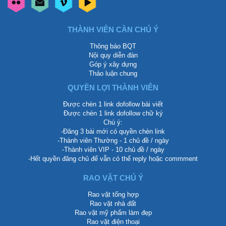
THÀNH VIÊN CẦN CHÚ Ý
Thông báo BQT
Nội quy diễn đàn
Góp ý xây dựng
Thảo luận chung
QUYỀN LỢI THÀNH VIÊN
Được chèn 1 link dofollow bài viết
Được chèn 1 link dofollow chữ ký
Chú ý:
-Đăng 3 bài mới có quyền chèn link
-Thành viên Thường - 1 chủ đề / ngày
-Thành viên VIP - 10 chủ đề / ngày
-Hết quyền đăng chủ để vẫn có thể reply hoặc commment
RAO VẶT CHÚ Ý
Rao vặt tổng hợp
Rao vặt nhà đất
Rao vặt mỹ phẩm làm đẹp
Rao vặt điện thoại