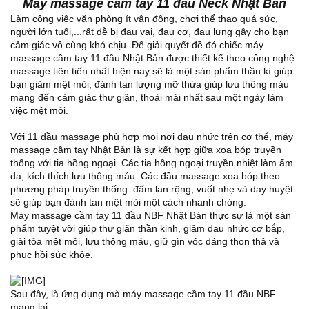
Máy massage cầm tay 11 đầu Neck Nhật Bản
Làm công việc văn phòng ít vận động, chơi thể thao quá sức,
người lớn tuổi,...rất dễ bị đau vai, đau cơ, đau lưng gây cho bạn
cảm giác vô cùng khó chịu. Để giải quyết đề đó chiếc máy
massage cầm tay 11 đầu Nhật Bản được thiết kế theo công nghệ
massage tiên tiến nhất hiện nay sẽ là một sản phẩm thần kì giúp
bạn giảm mệt mỏi, đánh tan lượng mỡ thừa giúp lưu thông máu
mang đến cảm giác thư giãn, thoải mái nhất sau một ngày làm
việc mệt mỏi.
Với 11 đầu massage phù hợp mọi nơi đau nhức trên cơ thể, máy
massage cầm tay Nhật Bản là sự kết hợp giữa xoa bóp truyền
thống với tia hồng ngoại. Các tia hồng ngoại truyền nhiệt làm ấm
da, kích thích lưu thông máu. Các đầu massage xoa bóp theo
phương pháp truyền thống: đấm lan rộng, vuốt nhẹ và day huyệt
sẽ giúp bạn đánh tan mệt mỏi một cách nhanh chóng.
Máy massage cầm tay 11 đầu NBF Nhật Bản thực sự là một sản
phẩm tuyệt vời giúp thư giãn thần kinh, giảm đau nhức cơ bắp,
giải tỏa mệt mỏi, lưu thông máu, giữ gìn vóc dáng thon thả và
phục hồi sức khỏe.
Sau đây, là ứng dụng mà máy massage cầm tay 11 đầu NBF
mang lại: