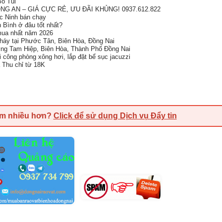
ỏ Túi
G AN – GIÁ CỰC RẺ, ƯU ĐÃI KHỦNG! 0937.612.822
ắc Ninh bán chạy
h Bình ở đâu tốt nhất?
 mua nhất năm 2026
cháy tại Phước Tân, Biên Hòa, Đồng Nai
ng Tam Hiệp, Biên Hòa, Thành Phố Đồng Nai
hi công phòng xông hơi, lắp đặt bể sục jacuzzi
a Thu chỉ từ 18K
em nhiều hơn?
Click để sử dụng Dịch vụ Đẩy tin