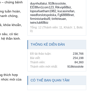
ớp – chứng bệnh
duynhutlatui
918kissslote
,
,
EE88vn1com123
Rikvip68biz
,
,
òng tuần hoàn,
lopourluetham1982
kucasinofan
,
,
needforslotspolska
Fg68888net
,
,
nhanh chóng,
firministanbul9
tinhtrieuan
,
,
iwinclub68biz
ả, khỏe khoắn,
Tổng: 12 (Thành viên: 11, Khách: 1, Bots:
0)
 sâu, có tác
 hệ thần kinh.
THỐNG KÊ DIỄN ĐÀN
Đề tài thảo luận:
238,766
Bài viết:
254,198
Thành viên:
84,360
Thành viên mới nhất:
918kissslote
ng thích hợp
ộ nhức mỏi của
CÓ THỂ BẠN QUAN TÂM