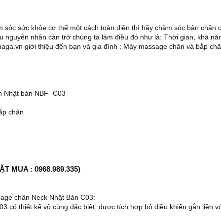
m sóc sức khỏe cơ thể một cách toàn diện thì hãy chăm sóc bàn chân 
ều nguyên nhân cản trở chúng ta làm điều đó như là: Thời gian, khả năn
aga.vn giới thiệu đến bạn và gia đình : Máy massage chân và bắp ch
n Nhật bản NBF- C03
bắp chân
ĐẶT MUA : 0968.989.335)
sage chân Neck Nhật Bản C03:
3 có thiết kế vô cùng đặc biệt, được tích hợp bộ điều khiển gắn liền v