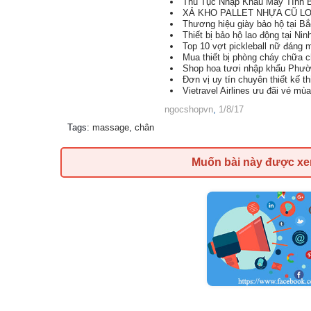
Thủ Tục Nhập Khẩu Máy Tính B
XẢ KHO PALLET NHỰA CŨ LON
Thương hiệu giày bảo hộ tại B
Thiết bị bảo hộ lao động tại Nin
Top 10 vợt pickleball nữ đáng
Mua thiết bị phòng cháy chữa 
Shop hoa tươi nhập khẩu Phườ
Đơn vị uy tín chuyên thiết kế t
Vietravel Airlines ưu đãi vé mù
ngocshopvn
,
1/8/17
Tags
:
massage
,
chân
Muốn bài này được x