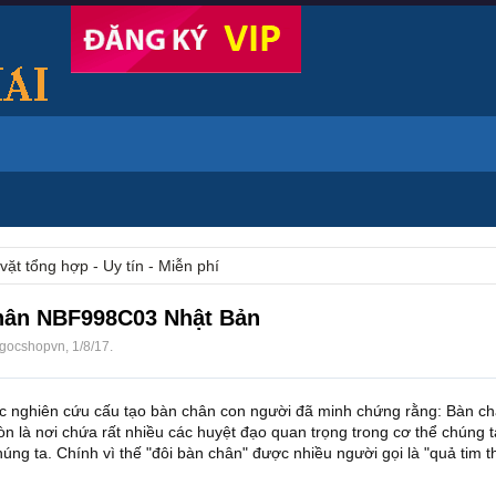
vặt tổng hợp - Uy tín - Miễn phí
hân NBF998C03 Nhật Bản
gocshopvn
,
1/8/17
.
ọc nghiên cứu cấu tạo bàn chân con người đã minh chứng rằng: Bàn c
 là nơi chứa rất nhiều các huyệt đạo quan trọng trong cơ thể chúng 
úng ta. Chính vì thế "đôi bàn chân" được nhiều người gọi là "quả tim t