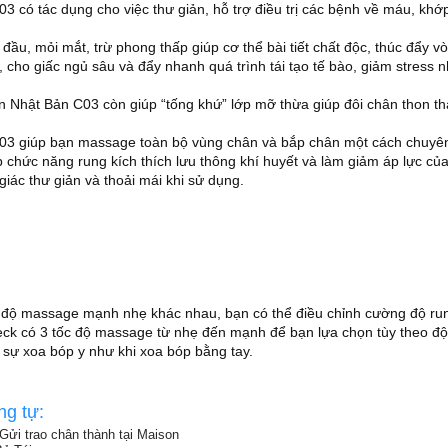
 có tác dụng cho việc thư giản, hỗ trợ điều trị các bệnh về máu, kh
đầu, mỏi mắt, trừ phong thấp giúp cơ thể bài tiết chất độc, thúc đẩy v
, cho giấc ngủ sâu và đẩy nhanh quá trình tái tạo tế bào, giảm stress 
hật Bản C03 còn giúp “tống khứ” lớp mỡ thừa giúp đôi chân thon th
3 giúp bạn massage toàn bộ vùng chân và bắp chân một cách chuyên
chức năng rung kích thích lưu thông khí huyết và làm giảm áp lực của
iác thư giản và thoải mái khi sử dụng.
 độ massage mạnh nhẹ khác nhau, bạn có thể điều chỉnh cường độ ru
eck có 3 tốc độ massage từ nhẹ đến mạnh để bạn lựa chọn tùy theo đ
sự xoa bóp y như khi xoa bóp bằng tay.
ng tự:
Gửi trao chân thành tại Maison