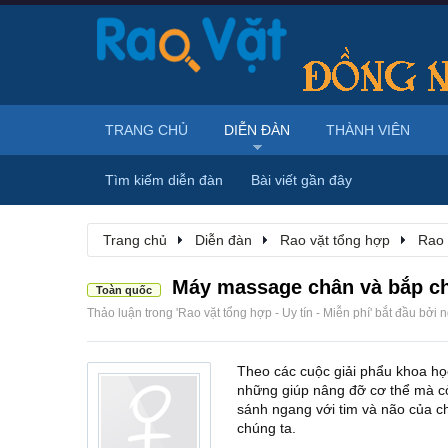
TRANG CHỦ
DIỄN ĐÀN
THÀNH VIÊN
Tìm kiếm diễn đàn
Bài viết gần đây
Trang chủ
Diễn đàn
Rao vặt tổng hợp
Rao 
Máy massage chân và bắp c
Toàn quốc
Thảo luận trong '
Rao vặt tổng hợp - Uy tín - Miễn phí
' bắt đầu bởi
n
Theo các cuộc giải phẩu khoa h
những giúp nâng đỡ cơ thể mà còn
sánh ngang với tim và não của ch
chúng ta.