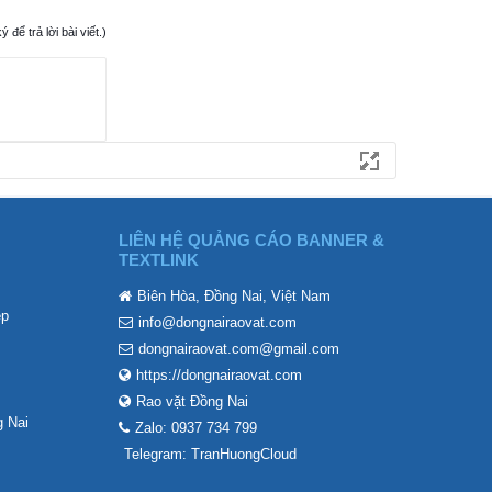
ể trả lời bài viết.)
LIÊN HỆ QUẢNG CÁO BANNER &
TEXTLINK
Biên Hòa, Đồng Nai, Việt Nam
ẹp
info@dongnairaovat.com
dongnairaovat.com@gmail.com
https://dongnairaovat.com
Rao vặt Đồng Nai
 Nai
Zalo: 0937 734 799
Telegram: TranHuongCloud