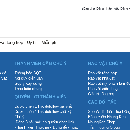
(Bạn phải Đăng nhập hoặc Đăng ký đ
vặt tổng hợp - Uy tín - Miễn phí
THÀNH VIÊN CẦN CHÚ Ý
RAO VẶT CHÚ Ý
n
có
Thông báo BQT
Rao vặt tổng hợp
 vặt
Nội quy diễn đàn
Rao vặt nhà đất
.
Góp ý xây dựng
Rao vặt mỹ phẩm làm đ
Thảo luận chung
Rao vặt điện thoại
Giải trí tổng hợp
QUYỀN LỢI THÀNH VIÊN
CÁC ĐỐI TÁC
Được chèn 1 link dofollow bài viết
Được chèn 1 link dofollow chữ ký
Seo WEB Biên Hòa Đồng
Chú ý:
Bánh cuốn Nhung Ken
-Đăng 3 bài mới có quyền chèn link
NhungKen Shop
-Thành viên Thường - 1 chủ đề / ngày
Trần Hướng Group