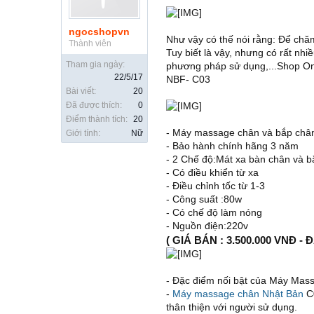
ngocshopvn
Như vậy có thế nói rằng: Để chă
Thành viên
Tuy biết là vậy, nhưng có rất nhi
Tham gia ngày:
phương pháp sử dụng,...Shop On
22/5/17
NBF- C03
Bài viết:
20
Đã được thích:
0
Điểm thành tích:
20
- Máy massage chân và bắp châ
Giới tính:
Nữ
- Bảo hành chính hãng 3 năm
- 2 Chế độ:Mát xa bàn chân và 
- Có điều khiển từ xa
- Điều chỉnh tốc từ 1-3
- Công suất :80w
- Có chế độ làm nóng
- Nguồn điện:220v
( GIÁ BÁN : 3.500.000 VNĐ - 
- Đặc điểm nối bật của Máy Mas
-
Máy massage chân Nhật Bản
C0
thân thiện với người sử dụng.