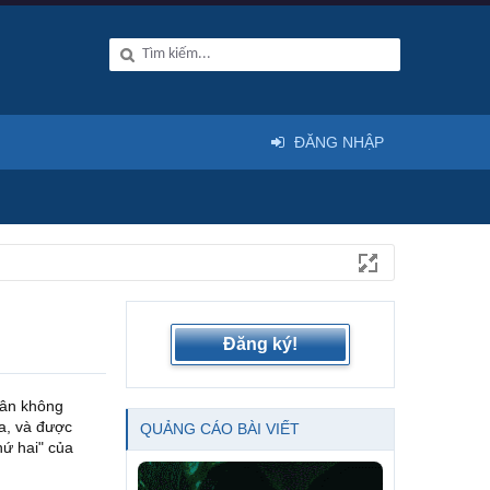
ĐĂNG NHẬP
Đăng ký!
hân không
ta, và được
QUẢNG CÁO BÀI VIẾT
hứ hai" của