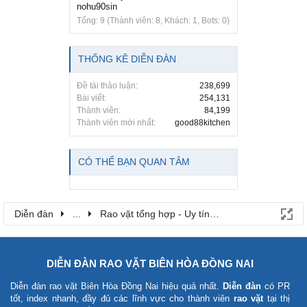
nohu90sin
Tổng: 9 (Thành viên: 8, Khách: 1, Bots: 0)
THỐNG KÊ DIỄN ĐÀN
Đề tài thảo luận:
238,699
Bài viết:
254,131
Thành viên:
84,199
Thành viên mới nhất:
good88kitchen
CÓ THỂ BẠN QUAN TÂM
Diễn đàn
...
Rao vặt tổng hợp - Uy tín - Miễn phí
DIỄN ĐÀN RAO VẶT BIÊN HÒA ĐỒNG NAI
Diễn đàn rao vặt Biên Hòa Đồng Nai
hiệu quả nhất.
Diễn đàn
có PR
tốt, index nhanh, đầy đủ các lĩnh vực cho thành viên
rao vặt
tại thị