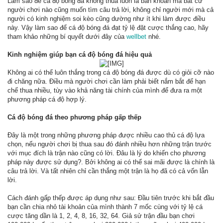
Làm sao để cá độ bóng đá không thua luôn là băn khoăn mà bất cứ
người chơi nào cũng muốn tìm câu trả lời, không chỉ người mới mà cả
người có kinh nghiệm soi kèo cũng dường như ít khi làm được điều
này. Vậy làm sao để cá độ bóng đá đạt tỷ lệ đặt cược thắng cao, hãy
tham khảo những bí quyết dưới đây của
wellbet
nhé.
Kinh nghiệm giúp bạn cá độ bóng đá hiệu quả
Không ai có thể luôn thắng trong cá độ bóng đá được dù có giỏi cỡ nào
đi chăng nữa. Điều mà người chơi cần làm phải biết nắm bắt để hạn
chế thua nhiều, tùy vào khả năng tài chính của mình để đưa ra một
phương pháp cá độ hợp lý.
Cá độ bóng đá theo phương pháp gấp thếp
Đây là một trong những phương pháp được nhiều cao thủ cá độ lựa
chọn, nếu người chơi bị thua sau đó đánh nhiều hơn những trận trước
với mục đích là trận nào cũng có lời. Đâu là lý do khiến cho phương
pháp này được sử dụng?. Bởi không ai có thể sai mãi được là chính là
câu trả lời. Và tất nhiên chỉ cần thắng một trận là họ đã có cả vốn lẫn
lời.
Cách đánh gấp thếp được áp dụng như sau: Đầu tiên trước khi bắt đầu
bạn cần chia nhỏ tài khoản của mình thành 7 mốc cùng với tỷ lệ cá
cược tăng dần là 1, 2, 4, 8, 16, 32, 64. Giả sử trận đầu bạn chơi