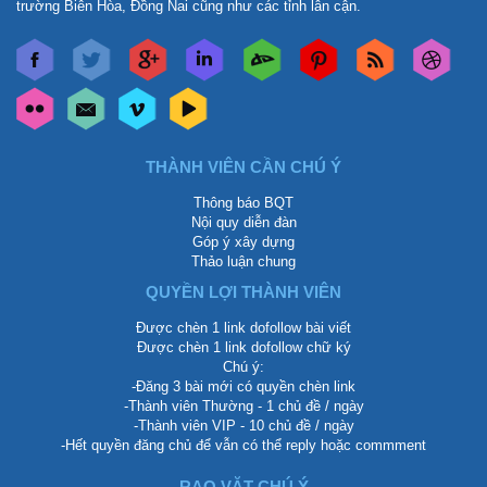
trường Biên Hòa, Đồng Nai cũng như các tỉnh lân cận.
THÀNH VIÊN CẦN CHÚ Ý
Thông báo BQT
Nội quy diễn đàn
Góp ý xây dựng
Thảo luận chung
QUYỀN LỢI THÀNH VIÊN
Được chèn 1 link dofollow bài viết
Được chèn 1 link dofollow chữ ký
Chú ý:
-Đăng 3 bài mới có quyền chèn link
-Thành viên Thường - 1 chủ đề / ngày
-Thành viên VIP - 10 chủ đề / ngày
-Hết quyền đăng chủ để vẫn có thể reply hoặc commment
RAO VẶT CHÚ Ý