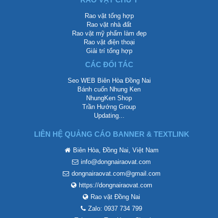
Rao vặt tổng hợp
Rao vặt nhà đất
Rao vặt mỹ phẩm làm đẹp
Rao vặt điện thoại
Giải trí tổng hợp
CÁC ĐỐI TÁC
Seo WEB Biên Hòa Đồng Nai
Bánh cuốn Nhung Ken
NhungKen Shop
Trần Hướng Group
Updating...
LIÊN HỆ QUẢNG CÁO BANNER & TEXTLINK
Biên Hòa, Đồng Nai, Việt Nam
info@dongnairaovat.com
dongnairaovat.com@gmail.com
https://dongnairaovat.com
Rao vặt Đồng Nai
Zalo: 0937 734 799