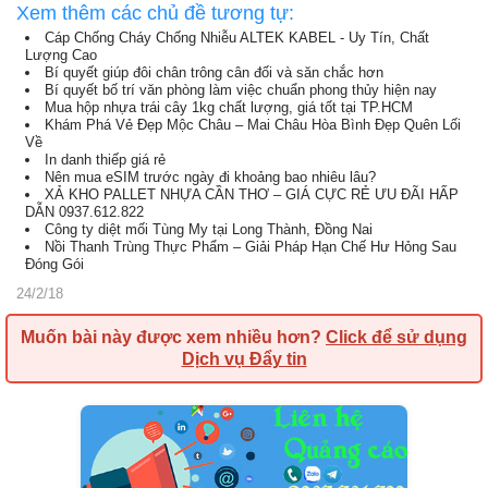
Xem thêm các chủ đề tương tự:
Cáp Chống Cháy Chống Nhiễu ALTEK KABEL - Uy Tín, Chất
Lượng Cao
Bí quyết giúp đôi chân trông cân đối và săn chắc hơn
Bí quyết bố trí văn phòng làm việc chuẩn phong thủy hiện nay
Mua hộp nhựa trái cây 1kg chất lượng, giá tốt tại TP.HCM
Khám Phá Vẻ Đẹp Mộc Châu – Mai Châu Hòa Bình Đẹp Quên Lối
Về
In danh thiếp giá rẻ
Nên mua eSIM trước ngày đi khoảng bao nhiêu lâu?
XẢ KHO PALLET NHỰA CẦN THƠ – GIÁ CỰC RẺ ƯU ĐÃI HẤP
DẪN 0937.612.822
Công ty diệt mối Tùng My tại Long Thành, Đồng Nai
Nồi Thanh Trùng Thực Phẩm – Giải Pháp Hạn Chế Hư Hỏng Sau
Đóng Gói
24/2/18
Muốn bài này được xem nhiều hơn?
Click để sử dụng
Dịch vụ Đẩy tin