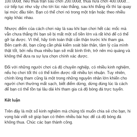
100.000đ, nếu thua trận sau chơi 200.000đ, thua nữa chơi 400.000đ…
cứ tiếp tục như vậy cho tới lúc nào thắng, sau khi thắng rồi thì lại quay
lại mức đầu tiên. Bạn có thể chơi nó trong một trận hoặc theo nhiều
ngày khác nhau.
Nhược điểm của cách chơi này là sau khi bạn chơi hết các mốc mà
vẫn chưa thắng thì bạn sẽ bị mất một số tiền lớn và rất khó để có thể
gỡ lại được. Vì thế, hãy tính toán thật cẩn thận trước khi tham gia.
Bên cạnh đó, bạn cũng cần phải kiểm soát bản thân, tâm lý của mình
thật tốt, bởi nếu thua nhiều bạn sẽ mất bình tĩnh, trở nên mù quáng và
không thể đưa ra sự lựa chọn chính xác được.
Đối với những người chơi cá độ chuyên nghiệp, có nhiều kinh nghiệm,
nếu họ chơi tốt thì có thể kiếm được rất nhiều lợi nhuận. Tuy nhiên,
chính lòng tham cũng là một trong những nguyên nhân lớn khiến cho
người chơi thường mất sạch, biết điểm dừng, dừng đúng lúc là cách
để bạn có thể tồn tại lâu dài khi tham gia cá độ bóng đá trực tuyến.
Kết luận
Trên đây là một số kinh nghiệm mà chúng tôi muốn chia sẻ cho bạn, hi
vọng bài viết sẽ giúp bạn có thêm nhiều bài học để cá độ bóng đá
không thua. Chúc các bạn thành công.