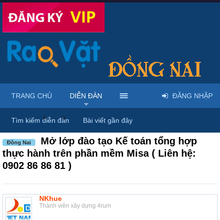
TRANG CHỦ
DIỄN ĐÀN
ĐĂNG NHẬP
Diễn đàn
...
Rao vặt tổng hợp - Uy tín - Miễn phí
Tìm kiếm diễn đàn
Bài viết gần đây
Mở lớp đào tạo Kế toán tổng hợp
Đồng Nai
thực hành trên phần mềm Misa ( Liên hệ:
0902 86 86 81 )
NKhue
Thành viên xây dựng 4rum