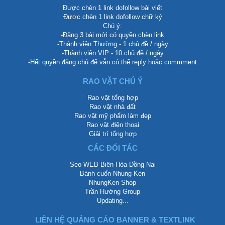
Được chèn 1 link dofollow bài viết
Được chèn 1 link dofollow chữ ký
Chú ý:
-Đăng 3 bài mới có quyền chèn link
-Thành viên Thường - 1 chủ đề / ngày
-Thành viên VIP - 10 chủ đề / ngày
-Hết quyền đăng chủ để vẫn có thể reply hoặc commment
RAO VẶT CHÚ Ý
Rao vặt tổng hợp
Rao vặt nhà đất
Rao vặt mỹ phẩm làm đẹp
Rao vặt điện thoại
Giải trí tổng hợp
CÁC ĐỐI TÁC
Seo WEB Biên Hòa Đồng Nai
Bánh cuốn Nhung Ken
NhungKen Shop
Trần Hướng Group
Updating...
LIÊN HỆ QUẢNG CÁO BANNER & TEXTLINK