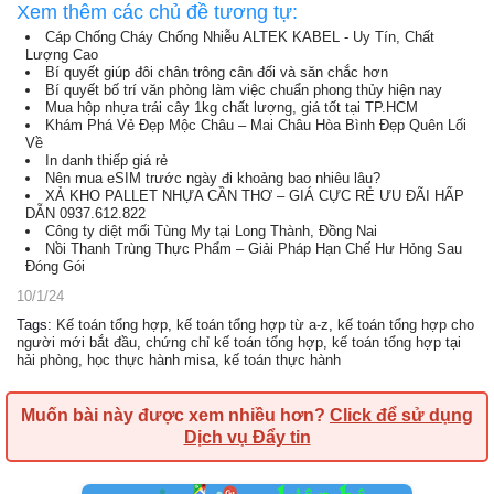
Xem thêm các chủ đề tương tự:
Cáp Chống Cháy Chống Nhiễu ALTEK KABEL - Uy Tín, Chất
Lượng Cao
Bí quyết giúp đôi chân trông cân đối và săn chắc hơn
Bí quyết bố trí văn phòng làm việc chuẩn phong thủy hiện nay
Mua hộp nhựa trái cây 1kg chất lượng, giá tốt tại TP.HCM
Khám Phá Vẻ Đẹp Mộc Châu – Mai Châu Hòa Bình Đẹp Quên Lối
Về
In danh thiếp giá rẻ
Nên mua eSIM trước ngày đi khoảng bao nhiêu lâu?
XẢ KHO PALLET NHỰA CẦN THƠ – GIÁ CỰC RẺ ƯU ĐÃI HẤP
DẪN 0937.612.822
Công ty diệt mối Tùng My tại Long Thành, Đồng Nai
Nồi Thanh Trùng Thực Phẩm – Giải Pháp Hạn Chế Hư Hỏng Sau
Đóng Gói
10/1/24
Tags
:
Kế toán tổng hợp
,
kế toán tổng hợp từ a-z
,
kế toán tổng hợp cho
người mới bắt đầu
,
chứng chỉ kế toán tổng hợp
,
kế toán tổng hợp tại
hải phòng
,
học thực hành misa
,
kế toán thực hành
Muốn bài này được xem nhiều hơn?
Click để sử dụng
Dịch vụ Đẩy tin