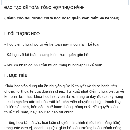
ĐÀO TẠO KẾ TOÁN TỔNG HỢP THỰC HÀNH
( dành cho đối tượng chưa học hoặc quên kiến thức về kế toán)
I. ĐỐI TƯỢNG HỌC:
- Học viên chưa học gì về kế toán nay muốn làm kế toán
- Đã học về kế toán nhưng kiến thức quên gần hết
- Mọi cá nhân có nhu cầu muốn trang bị nghiệp vụ kế toán
II. MỤC TIÊU:
Khóa học vận dụng nhuần nhuyễn giữa lý thuyết và thực hành trên
chứng từ thực tế của doanh nghiệp. Từ xuất phát điểm chưa biết gì về
kế toán, kết thúc khóa học học viên được trang bị đầy đủ các kỹ năng
– kinh nghiệm cần có của một kế toán viên chuyên nghiệp, thành thạo
từ lên sổ sách, báo cáo thuế hàng tháng, hàng quý, đến quyết toán
thuế cuối năm, hay lập Báo cáo tài chính.
- Tổng hợp tất cả các loại luân chuyển tài chính (biểu hiện bằng tiền)
trong các đơn vị, doanh nghiệp, giúp kế toán trưởng hoàn thành công