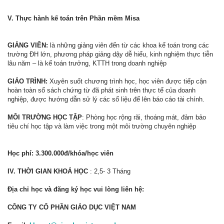
V. Thực hành kế toán trên Phần mềm Misa
GIẢNG VIÊN:
là những giảng viên đến từ các khoa kế toán trong các
trường ĐH lớn, phương pháp giảng dậy dễ hiểu, kinh nghiệm thực tiễn
lâu năm – là kế toán trưởng, KTTH trong doanh nghiệp
GIÁO TRÌNH:
Xuyên suốt chương trình học, học viên được tiếp cận
hoàn toàn sổ sách chứng từ đã phát sinh trên thực tế của doanh
nghiệp, được hướng dẫn sử lý các sổ liệu để lên báo cáo tài chính.
MÔI TRƯỜNG HỌC TẬP
: Phòng học rộng rãi, thoáng mát, đảm bảo
tiêu chí học tập và làm việc trong một môi trường chuyên nghiệp
Học phí: 3.300.000đ/khóa/học viên
IV. THỜI GIAN KHOÁ HỌC
: 2,5- 3 Tháng
Địa chỉ học và đăng ký học vui lòng liên hệ:
CÔNG TY CỔ PHẦN GIÁO DỤC VIỆT NAM