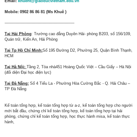
Email:
khuent@giaoducvietnam.edu.vn
Mobile: 0902 86 86 81 (Ms Khuê )
---------------------------------------------------------
Tại Hải Phòng
: Trường cao đẳng Duyên Hải- phòng B203, số 156/109,
Quán trữ, Kiến An, Hải Phòng
Tại Tp Hồ Chí Minh:
Số 195 Đường D2, Phường 25, Quận Bình Thạnh,
HCM
Tại Hà Nội:
Tầng 2, Tòa nhà451 Hoàng Quốc Việt – Cầu Giấy – Hà Nội
(đối diện Đại học điện lực)
Tại Đà Nẵng:
Số 4 Tiểu La - Phường Hòa Cường Bắc - Q. Hải Châu –
TP Đà Nẵng
Kế toán tổng hợp, kế toán tổng hợp từ a-z, kế toán tổng hợp cho người
mới bắt đầu, chứng chỉ kế toán tổng hợp, kế toán tổng hợp tại hải
phòng, chứng chỉ kế toán tổng hợp, học thực hành misa, kế toán thực
hành,