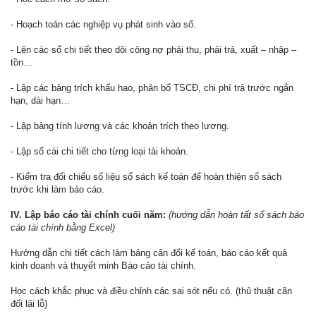
- Hoạch toán các nghiệp vụ phát sinh vào sổ.
- Lên các sổ chi tiết theo dõi công nợ phải thu, phải trả, xuất – nhập –
tồn…
- Lập các bảng trích khấu hao, phân bổ TSCĐ, chi phí trả trước ngắn
hạn, dài hạn…
- Lập bảng tính lương và các khoản trích theo lương.
- Lập sổ cái chi tiết cho từng loại tài khoản.
- Kiểm tra đối chiếu số liệu sổ sách kế toán để hoàn thiện sổ sách
trước khi làm báo cáo.
IV. Lập báo cáo tài chính cuối năm:
(hướng dẫn hoàn tất sổ sách báo
cáo tài chính bằng Excel)
Hướng dẫn chi tiết cách làm bảng cân đối kế toán, báo cáo kết quả
kinh doanh và thuyết minh Báo cáo tài chính.
Học cách khắc phục và điều chỉnh các sai sót nếu có. (thủ thuật cân
đối lãi lỗ)