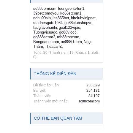
sc88comcom
luongsontvfun1
,
,
39betcomcyou
ko66stcom1
,
,
nohu90sin
jita365bet
hitclubvinjpnet
,
,
,
stadnesgato1984
go88clubshopvn
,
,
tacgiavohanhi
goal123vipio
,
,
Tuongvicuago
go88viocc
,
,
gg888scom2
mb88topcom
,
,
Bongdanetcam
ae888t1com
Ngọc
,
,
Thắm
TheaLam1
,
Tổng: 20 (Thành viên: 19, Khách: 1, Bots:
0)
THỐNG KÊ DIỄN ĐÀN
Đề tài thảo luận:
238,699
Bài viết:
254,131
Thành viên:
84,197
Thành viên mới nhất:
sc88comcom
CÓ THỂ BẠN QUAN TÂM