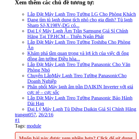
Xem thêm các chủ đề tương tự:
Lắp Đặt Máy Lạnh Treo Tường LG Cho Phòng Khách
Đang tìm tủ lạnh dung tích nhỏ cho gia đình? Tủ lạnh
Sharp SJ-X198V-DG có...
Đại Lý Máy Lạnh Âm Trần Samsung Giá Sỉ Chính
Hãng Tại TP.HCM – Thiên Ngân Phát
Lắp Đặt Máy Lạnh Treo Tường Toshiba Cho Phòng
Ăn
Khám phá tầm quan trọng và lợi ích của việc đi ống
đồng âm tường Điều hòa...
Lắp Đặt Máy Lạnh Treo Tường Panasonic Cho Văn
Phòng Nhỏ
Chuyên LắpMáy Lạnh Treo Tường PanasonicCho
Doanh Nghiệp
Phân phối Máy lạnh âm trần DAIKIN Inverter với giá
cực rẻ – cực sốc
Lắp Đặt Máy Lạnh Treo Tường Panasonic Bảo Hành
Dài Hạn
Đại Lý Máy Lạnh Tủ Đứng Daikin Giá Sỉ Chính Hãng
trangnt057
,
26/2/16
#1
Tags
:
module
Muốn bài này được xem nhiều hơn?
Click để sử dụng