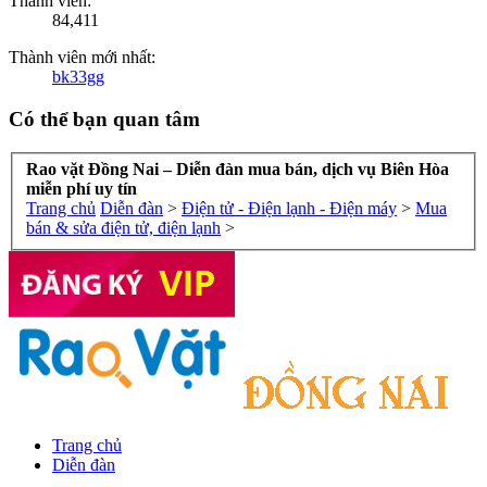
Thành viên:
84,411
Thành viên mới nhất:
bk33gg
Có thể bạn quan tâm
Rao vặt Đồng Nai – Diễn đàn mua bán, dịch vụ Biên Hòa
miễn phí uy tín
Trang chủ
Diễn đàn
>
Điện tử - Điện lạnh - Điện máy
>
Mua
bán & sửa điện tử, điện lạnh
>
Trang chủ
Diễn đàn