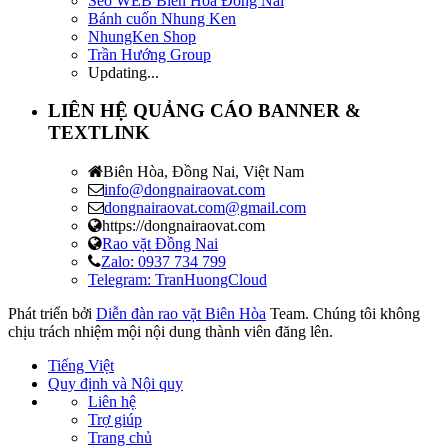
Seo WEB Biên Hòa Đồng Nai
Bánh cuốn Nhung Ken
NhungKen Shop
Trần Hướng Group
Updating...
LIÊN HỆ QUẢNG CÁO BANNER &
TEXTLINK
Biên Hòa, Đồng Nai, Việt Nam
info@dongnairaovat.com
dongnairaovat.com@gmail.com
https://dongnairaovat.com
Rao vặt Đồng Nai
Zalo: 0937 734 799
Telegram: TranHuongCloud
Phát triển bởi
Diễn đàn rao vặt Biên Hòa
Team. Chúng tôi không
chịu trách nhiệm mội nội dung thành viên đăng lên.
Tiếng Việt
Quy định và Nội quy
Liên hệ
Trợ giúp
Trang chủ