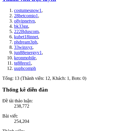
costumesnow1
,
28betcomio1
,
o8vipnetvn
,
bk33gg
,
222Bduscom
,
kubet18innet
,
phdream3ph
,
33winxyz
,
jun88energyv1
,
keonmobile
,
tg88rest1
,
uuphcomph
Tổng: 13 (Thành viên: 12, Khách: 1, Bots: 0)
Thống kê diễn đàn
Đề tài thảo luận:
238,772
Bài viết:
254,204