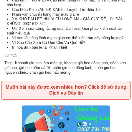
Cấu hình iPhone 18 – Cập nhật thông tin nổi bật, tư vấn chọn máy
phù hợp
Cáp Điều Khiển ALTEK KABEL Truyền Tín Hiệu Tốt
Nhận vận chuyển hàng may mặc giá rẻ
XẢ KHO PALLET NHỰA CŨ LONG AN – GIÁ CỰC RẺ, ƯU ĐÃI
KHỦNG! 0937.612.822
Ưu điểm của Công tắc áp suất Danfoss: Giải pháp kiểm soát áp
suất hiệu quả
Vì sao lối sống lành mạnh giúp cơ thể luôn tràn đầy năng lượng?
Vì Sao Cần Xem Cả Quẻ Chủ Và Quẻ Hỗ?
In hóa đơn bán lẻ tại Phan Thiết
30/4/25
Tags
:
Khoanh giò heo làm món gì
,
khoanh giò heo đông lạnh
,
cách kho
giò heo
,
giò heo hầm sả ớt
,
chân giò heo đông lạnh
,
chân giò heo
nguyên chiếc
,
chân giò heo nấu món gì
Muốn bài này được xem nhiều hơn?
Click để sử dụng
Dịch vụ Đẩy tin