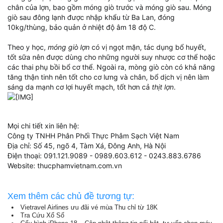
chân của lợn, bao gồm móng giò trước và móng giò sau. Móng
giò sau đông lạnh được nhập khẩu từ Ba Lan, đóng
10kg/thùng, bảo quản ở nhiệt độ âm 18 độ C.
Theo y học,
móng giò lợn
có vị ngọt mặn, tác dụng bổ huyết,
tốt sữa nên được dùng cho những người suy nhược cơ thể hoặc
các thai phụ bồi bổ cơ thể. Ngoài ra, mòng giò còn có khả năng
tăng thận tinh nên tốt cho cơ lưng và chân, bổ dịch vị nên làm
sáng da mạnh cơ lợi huyết mạch, tốt hơn cả
thịt lợn
.
Mọi chi tiết xin liên hệ:
Công ty TNHH Phân Phối Thực Phâm Sạch Việt Nam
Địa chỉ: Số 45, ngõ 4, Tàm Xá, Đông Anh, Hà Nội
Điện thoại: 091.121.9089 - 0989.603.612 - 0243.883.6786
Website: thucphamvietnam.com.vn
Xem thêm các chủ đề tương tự:
Vietravel Airlines ưu đãi vé mùa Thu chỉ từ 18K
Tra Cứu Xổ Số