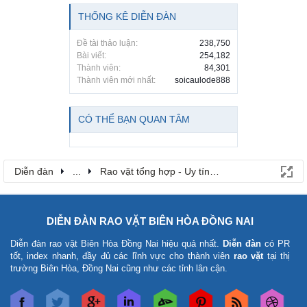
THỐNG KÊ DIỄN ĐÀN
Đề tài thảo luận:
238,750
Bài viết:
254,182
Thành viên:
84,301
Thành viên mới nhất:
soicaulode888
CÓ THỂ BẠN QUAN TÂM
Diễn đàn
...
Rao vặt tổng hợp - Uy tín - Miễn phí
DIỄN ĐÀN RAO VẶT BIÊN HÒA ĐỒNG NAI
Diễn đàn rao vặt Biên Hòa Đồng Nai
hiệu quả nhất.
Diễn đàn
có PR
tốt, index nhanh, đầy đủ các lĩnh vực cho thành viên
rao vặt
tại thị
trường Biên Hòa, Đồng Nai cũng như các tỉnh lân cận.