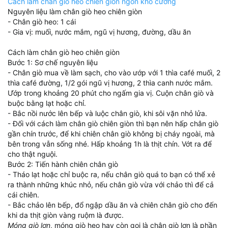
Cách làm chân giò heo chiên giòn ngon khó cưỡng
Nguyên liệu làm chân giò heo chiên giòn
- Chân giò heo: 1 cái
- Gia vị: muối, nước mắm, ngũ vị hương, đường, dầu ăn
Cách làm chân giò heo chiên giòn
Bước 1: Sơ chế nguyên liệu
- Chân giò mua về làm sạch, cho vào ướp với 1 thìa café muối, 2
thìa café đường, 1/2 gói ngũ vị hương, 2 thìa canh nước mắm.
Ướp trong khoảng 20 phút cho ngấm gia vị. Cuộn chân giò và
buộc bằng lạt hoặc chỉ.
- Bắc nồi nước lên bếp và luộc chân giò, khi sôi vặn nhỏ lửa.
- Đối với cách làm chân giò chiên giòn thì bạn nên hấp chân giò
gần chín trước, để khi chiên chân giò không bị cháy ngoài, mà
bên trong vẫn sống nhé. Hấp khoảng 1h là thịt chín. Vớt ra để
cho thật nguội.
Bước 2: Tiến hành chiên chân giò
- Tháo lạt hoặc chỉ buộc ra, nếu chân giò quá to bạn có thể xẻ
ra thành những khúc nhỏ, nếu chân giò vừa với chảo thì để cả
cái chiên.
- Bắc chảo lên bếp, đổ ngập dầu ăn và chiên chân giò cho đến
khi da thịt giòn vàng ruộm là được.
Móng giò lợn
, móng giò heo hay còn gọi là chân giò lợn là phần