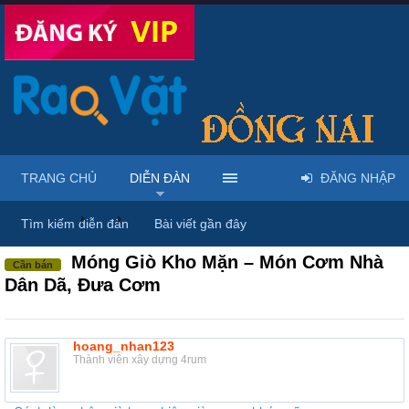
TRANG CHỦ
DIỄN ĐÀN
ĐĂNG NHẬP
Diễn đàn
...
Rao vặt tổng hợp - Uy tín - Miễn phí
Tìm kiếm diễn đàn
Bài viết gần đây
Móng Giò Kho Mặn – Món Cơm Nhà
Cần bán
Dân Dã, Đưa Cơm
hoang_nhan123
Thành viên xây dựng 4rum