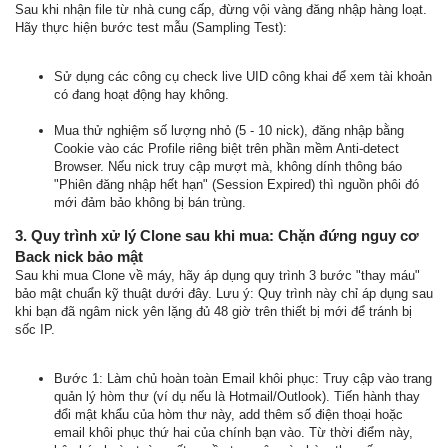
Sau khi nhận file từ nhà cung cấp, đừng vội vàng đăng nhập hàng loạt.
Hãy thực hiện bước test mẫu (Sampling Test):
Sử dụng các công cụ check live UID công khai để xem tài khoản
có đang hoạt động hay không.
Mua thử nghiệm số lượng nhỏ (5 - 10 nick), đăng nhập bằng
Cookie vào các Profile riêng biệt trên phần mềm Anti-detect
Browser. Nếu nick truy cập mượt mà, không dính thông báo
"Phiên đăng nhập hết hạn" (Session Expired) thì nguồn phôi đó
mới đảm bảo không bị bán trùng.
3. Quy trình xử lý Clone sau khi mua: Chặn đứng nguy cơ
Back nick bảo mật
Sau khi mua Clone về máy, hãy áp dụng quy trình 3 bước "thay máu"
bảo mật chuẩn kỹ thuật dưới đây. Lưu ý: Quy trình này chỉ áp dụng sau
khi bạn đã ngâm nick yên lặng đủ 48 giờ trên thiết bị mới để tránh bị
sốc IP.
Bước 1: Làm chủ hoàn toàn Email khôi phục: Truy cập vào trang
quản lý hòm thư (ví dụ nếu là Hotmail/Outlook). Tiến hành thay
đổi mật khẩu của hòm thư này, add thêm số điện thoại hoặc
email khôi phục thứ hai của chính bạn vào. Từ thời điểm này,