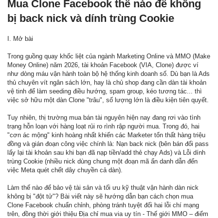
Mua Clone Facebook thế nào để không
bị back nick và dính trùng Cookie
I. Mở bài
Trong guồng quay khốc liệt của ngành Marketing Online và MMO (Make
Money Online) năm 2026, tài khoản Facebook (VIA, Clone) được ví
như dòng máu vận hành toàn bộ hệ thống kinh doanh số. Dù bạn là Ads
thủ chuyên vít ngân sách lớn, hay là chủ shop đang cần dàn tài khoản
vệ tinh để làm seeding điều hướng, spam group, kéo tương tác... thì
việc sở hữu một dàn Clone "trâu", số lượng lớn là điều kiện tiên quyết.
Tuy nhiên, thị trường mua bán tài nguyên hiện nay đang rơi vào tình
trạng hỗn loạn với hàng loạt rủi ro rình rập người mua. Trong đó, hai
"cơn ác mộng" kinh hoàng nhất khiến các Marketer tổn thất hàng triệu
đồng và gián đoạn công việc chính là: Nạn back nick (bên bán đổi pass
lấy lại tài khoản sau khi bạn đã nạp tiền/add thẻ chạy Ads) và Lỗi dính
trùng Cookie (nhiều nick dùng chung một đoạn mã ẩn danh dẫn đến
việc Meta quét chết dây chuyền cả dàn).
Làm thế nào để bảo vệ tài sản và tối ưu kỹ thuật vận hành dàn nick
không bị "đột tử"? Bài viết này sẽ hướng dẫn bạn cách chọn mua
Clone Facebook chuẩn chỉnh, phòng tránh tuyệt đối hai lỗi chí mạng
trên, đồng thời giới thiệu Địa chỉ mua via uy tín - Thế giới MMO – điểm