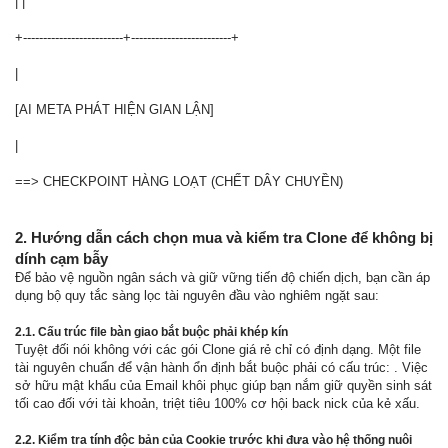
| |
+-------------------------+-------------------------+
|
[AI META PHÁT HIỆN GIAN LẬN]
|
==> CHECKPOINT HÀNG LOẠT (CHẾT DÂY CHUYỀN)
2. Hướng dẫn cách chọn mua và kiểm tra Clone để không bị
dính cạm bẫy
Để bảo vệ nguồn ngân sách và giữ vững tiến độ chiến dịch, bạn cần áp
dụng bộ quy tắc sàng lọc tài nguyên đầu vào nghiêm ngặt sau:
2.1. Cấu trúc file bàn giao bắt buộc phải khép kín
Tuyệt đối nói không với các gói Clone giá rẻ chỉ có định dạng. Một file
tài nguyên chuẩn để vận hành ổn định bắt buộc phải có cấu trúc: . Việc
sở hữu mật khẩu của Email khôi phục giúp bạn nắm giữ quyền sinh sát
tối cao đối với tài khoản, triệt tiêu 100% cơ hội back nick của kẻ xấu.
2.2. Kiểm tra tính độc bản của Cookie trước khi đưa vào hệ thống nuôi