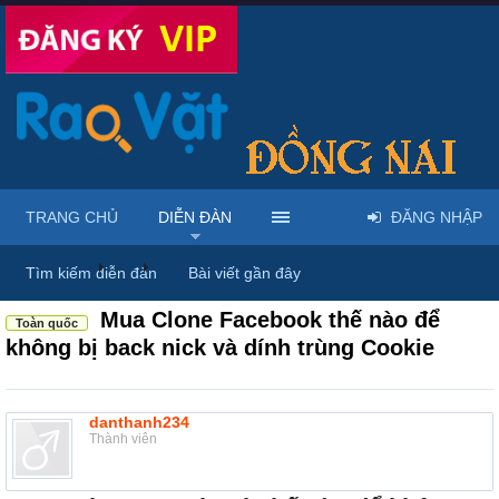
TRANG CHỦ
DIỄN ĐÀN
ĐĂNG NHẬP
Diễn đàn
...
Rao vặt tổng hợp - Uy tín - Miễn phí
Tìm kiếm diễn đàn
Bài viết gần đây
Mua Clone Facebook thế nào để
Toàn quốc
không bị back nick và dính trùng Cookie
danthanh234
Thành viên