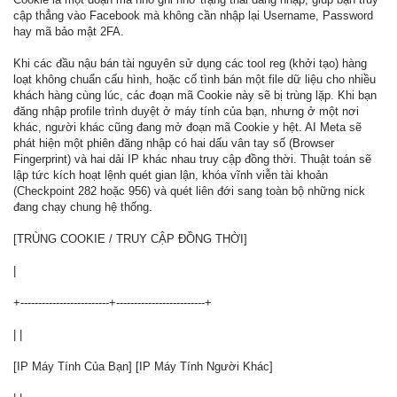
cập thẳng vào Facebook mà không cần nhập lại Username, Password
hay mã bảo mật 2FA.
Khi các đầu nậu bán tài nguyên sử dụng các tool reg (khởi tạo) hàng
loạt không chuẩn cấu hình, hoặc cố tình bán một file dữ liệu cho nhiều
khách hàng cùng lúc, các đoạn mã Cookie này sẽ bị trùng lặp. Khi bạn
đăng nhập profile trình duyệt ở máy tính của bạn, nhưng ở một nơi
khác, người khác cũng đang mở đoạn mã Cookie y hệt. AI Meta sẽ
phát hiện một phiên đăng nhập có hai dấu vân tay số (Browser
Fingerprint) và hai dải IP khác nhau truy cập đồng thời. Thuật toán sẽ
lập tức kích hoạt lệnh quét gian lận, khóa vĩnh viễn tài khoản
(Checkpoint 282 hoặc 956) và quét liên đới sang toàn bộ những nick
đang chạy chung hệ thống.
[TRÙNG COOKIE / TRUY CẬP ĐỒNG THỜI]
|
+-------------------------+-------------------------+
| |
[IP Máy Tính Của Bạn] [IP Máy Tính Người Khác]