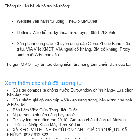
Thông tin liên hệ và hỗ trợ hệ thống:
Website vận hành tự động: TheGioiMMO.net
Hotline / Zalo hỗ trợ kỹ thuật trực tuyến: 0981 282 956
Sản phẩm cung cấp: Chuyên cung cấp Clone Phone Farm siêu
trâu, VIA Việt XMDT, VIA ngoại cổ kháng, BM cổ kháng, Proxy
sạch nuôi Ads toàn cầu.
Thế giới MMO - Uy tín tạo dựng niềm tin, nâng tầm chiến dịch của bạn!
Xem thêm các chủ đề tương tự:
Cửa gỗ composite chống nước Eurowindow chính hãng– Lựa chọn
bền đẹp cho...
Cửa nhôm giả gỗ cao cấp – Vẻ đẹp sang trọng, bền vững cho nhà
ở hiện đại
Bàn Làm Việc Giúp Tăng Hiệu Suất
Ngực sau sinh nên nâng hay treo?
Tự tay làm hoa tặng mẹ 20-10: Gửi trao chân thành tại Maison
Thủ Tục Nhập Khẩu Máy Tính Bỏ Túi
XẢ KHO PALLET NHỰA CŨ LONG AN – GIÁ CỰC RẺ, ƯU ĐÃI
KHỦNG! 0937.612.822