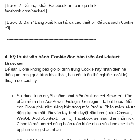
| Bước 2: Đổi mật khẩu Facebook an toàn qua link:
facebook.com/hacked |
| Bước 3: Bấm "Đăng xuất khỏi tất cả các thiết bị" để xóa sạch Cookie
cũ|
+-----------------------------------------------------------------------+
4. Kỹ thuật vận hành Cookie độc bản trên Anti-detect
Browser
Để dàn Clone không bao giờ bị dính trùng Cookie hay nhận diện hệ
thống ảo trong quá trình khai thác, bạn cần tuân thủ nghiêm ngặt kỹ
thuật nuôi cách ly:
Sử dụng trình duyệt chống phát hiện (Anti-detect Browser): Các
phần mềm như AdsPower, Gologin, Genlogin... là bắt buộc. Mỗi
con Clone phải nằm riêng biệt trong một Profile. Phần mềm sẽ tự
động tạo ra một dấu vân tay trình duyệt độc bản (Fake Canvas,
WebGL, AudioContext, Font...). Facebook sẽ nhận diện mỗi nick
Clone là một người dùng hoàn toàn khác nhau sử dụng các thiết
bị phần cứng khác nhau.