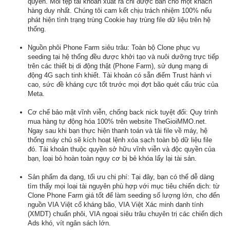
quyền. Mỗi tệp tài khoản xuất ra chỉ được bán cho một khách
hàng duy nhất. Chúng tôi cam kết chịu trách nhiệm 100% nếu
phát hiện tình trạng trùng Cookie hay trùng file dữ liệu trên hệ
thống.
Nguồn phôi Phone Farm siêu trâu: Toàn bộ Clone phục vụ
seeding tại hệ thống đều được khởi tạo và nuôi dưỡng trực tiếp
trên các thiết bị di động thật (Phone Farm), sử dụng mạng di
động 4G sạch tinh khiết. Tài khoản có sẵn điểm Trust hành vi
cao, sức đề kháng cực tốt trước mọi đợt bão quét cấu trúc của
Meta.
Cơ chế bảo mật vĩnh viễn, chống back nick tuyệt đối: Quy trình
mua hàng tự động hóa 100% trên website TheGioiMMO.net.
Ngay sau khi bạn thực hiện thanh toán và tải file về máy, hệ
thống máy chủ sẽ kích hoạt lệnh xóa sạch toàn bộ dữ liệu file
đó. Tài khoản thuộc quyền sở hữu vĩnh viễn và độc quyền của
bạn, loại bỏ hoàn toàn nguy cơ bị bẻ khóa lấy lại tài sản.
Sản phẩm đa dạng, tối ưu chi phí: Tại đây, bạn có thể dễ dàng
tìm thấy mọi loại tài nguyên phù hợp với mục tiêu chiến dịch: từ
Clone Phone Farm giá tốt để làm seeding số lượng lớn, cho đến
nguồn VIA Việt cổ kháng bão, VIA Việt Xác minh danh tính
(XMDT) chuẩn phôi, VIA ngoại siêu trâu chuyên trị các chiến dịch
Ads khó, vít ngân sách lớn.