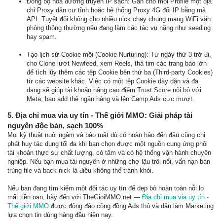
Đồng bộ hóa đường truyền IP sạch: Gắn cho mỗi Profile một địa
chỉ Proxy dân cư tĩnh hoặc hệ thống Proxy 4G đổi IP bằng mã
API. Tuyệt đối không cho nhiều nick chạy chung mạng WiFi văn
phòng thông thường nếu đang làm các tác vụ nặng như seeding
hay spam.
Tạo lịch sử Cookie mồi (Cookie Nurturing): Từ ngày thứ 3 trở đi,
cho Clone lướt Newfeed, xem Reels, thả tim các trang báo lớn
để tích lũy thêm các tệp Cookie bên thứ ba (Third-party Cookies)
từ các website khác. Việc có một tệp Cookie dày dặn và đa
dạng sẽ giúp tài khoản nâng cao điểm Trust Score nội bộ với
Meta, bao add thẻ ngân hàng và lên Camp Ads cực mượt.
5. Địa chỉ mua via uy tín - Thế giới MMO: Giải pháp tài
nguyên độc bản, sạch 100%
Mọi kỹ thuật nuôi ngâm và bảo mật dù có hoàn hảo đến đâu cũng chỉ
phát huy tác dụng tối đa khi bạn chọn được một nguồn cung ứng phôi
tài khoản thực sự chất lượng, có tâm và có hệ thống vận hành chuyên
nghiệp. Nếu bạn mua tài nguyên ở những chợ lậu trôi nổi, vấn nạn bán
trùng file và back nick là điều không thể tránh khỏi.
Nếu bạn đang tìm kiếm một đối tác uy tín để dẹp bỏ hoàn toàn nỗi lo
mất tiền oan, hãy đến với TheGioiMMO.net —
Địa chỉ mua via uy tín -
Thế giới MMO
được đông đảo cộng đồng Ads thủ và dân làm Marketing
lựa chọn tin dùng hàng đầu hiện nay.