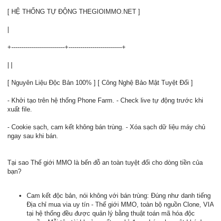
[ HỆ THỐNG TỰ ĐỘNG THEGIOIMMO.NET ]
|
+---------------------------+---------------------------+
| |
[ Nguyên Liệu Độc Bản 100% ] [ Công Nghệ Bảo Mật Tuyệt Đối ]
- Khởi tạo trên hệ thống Phone Farm. - Check live tự động trước khi
xuất file.
- Cookie sạch, cam kết không bán trùng. - Xóa sạch dữ liệu máy chủ
ngay sau khi bán.
Tại sao Thế giới MMO là bến đỗ an toàn tuyệt đối cho dòng tiền của
bạn?
Cam kết độc bản, nói không với bán trùng: Đúng như danh tiếng
Địa chỉ mua via uy tín - Thế giới MMO, toàn bộ nguồn Clone, VIA
tại hệ thống đều được quản lý bằng thuật toán mã hóa độc