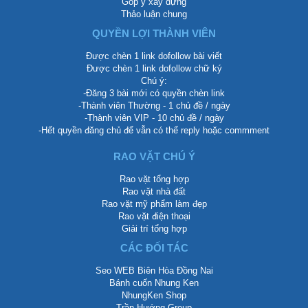
Góp ý xây dựng
Thảo luận chung
QUYỀN LỢI THÀNH VIÊN
Được chèn 1 link dofollow bài viết
Được chèn 1 link dofollow chữ ký
Chú ý:
-Đăng 3 bài mới có quyền chèn link
-Thành viên Thường - 1 chủ đề / ngày
-Thành viên VIP - 10 chủ đề / ngày
-Hết quyền đăng chủ để vẫn có thể reply hoặc commment
RAO VẶT CHÚ Ý
Rao vặt tổng hợp
Rao vặt nhà đất
Rao vặt mỹ phẩm làm đẹp
Rao vặt điện thoại
Giải trí tổng hợp
CÁC ĐỐI TÁC
Seo WEB Biên Hòa Đồng Nai
Bánh cuốn Nhung Ken
NhungKen Shop
Trần Hướng Group