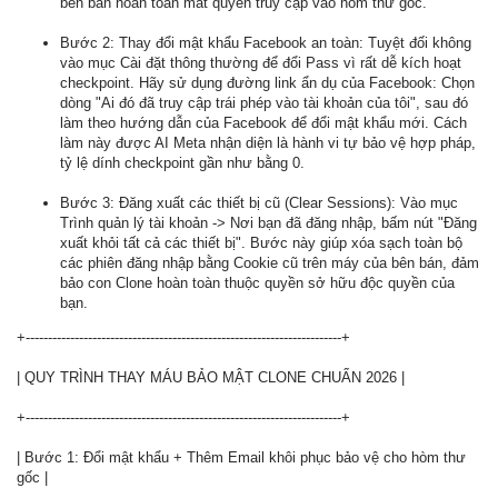
bên bán hoàn toàn mất quyền truy cập vào hòm thư gốc.
Bước 2: Thay đổi mật khẩu Facebook an toàn: Tuyệt đối không
vào mục Cài đặt thông thường để đổi Pass vì rất dễ kích hoạt
checkpoint. Hãy sử dụng đường link ẩn dụ của Facebook: Chọn
dòng "Ai đó đã truy cập trái phép vào tài khoản của tôi", sau đó
làm theo hướng dẫn của Facebook để đổi mật khẩu mới. Cách
làm này được AI Meta nhận diện là hành vi tự bảo vệ hợp pháp,
tỷ lệ dính checkpoint gần như bằng 0.
Bước 3: Đăng xuất các thiết bị cũ (Clear Sessions): Vào mục
Trình quản lý tài khoản -> Nơi bạn đã đăng nhập, bấm nút "Đăng
xuất khỏi tất cả các thiết bị". Bước này giúp xóa sạch toàn bộ
các phiên đăng nhập bằng Cookie cũ trên máy của bên bán, đảm
bảo con Clone hoàn toàn thuộc quyền sở hữu độc quyền của
bạn.
+-----------------------------------------------------------------------+
| QUY TRÌNH THAY MÁU BẢO MẬT CLONE CHUẨN 2026 |
+-----------------------------------------------------------------------+
| Bước 1: Đổi mật khẩu + Thêm Email khôi phục bảo vệ cho hòm thư
gốc |