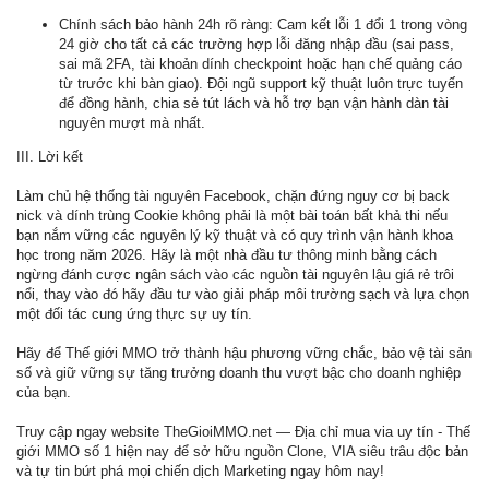
Chính sách bảo hành 24h rõ ràng: Cam kết lỗi 1 đổi 1 trong vòng
24 giờ cho tất cả các trường hợp lỗi đăng nhập đầu (sai pass,
sai mã 2FA, tài khoản dính checkpoint hoặc hạn chế quảng cáo
từ trước khi bàn giao). Đội ngũ support kỹ thuật luôn trực tuyến
để đồng hành, chia sẻ tút lách và hỗ trợ bạn vận hành dàn tài
nguyên mượt mà nhất.
III. Lời kết
Làm chủ hệ thống tài nguyên Facebook, chặn đứng nguy cơ bị back
nick và dính trùng Cookie không phải là một bài toán bất khả thi nếu
bạn nắm vững các nguyên lý kỹ thuật và có quy trình vận hành khoa
học trong năm 2026. Hãy là một nhà đầu tư thông minh bằng cách
ngừng đánh cược ngân sách vào các nguồn tài nguyên lậu giá rẻ trôi
nổi, thay vào đó hãy đầu tư vào giải pháp môi trường sạch và lựa chọn
một đối tác cung ứng thực sự uy tín.
Hãy để Thế giới MMO trở thành hậu phương vững chắc, bảo vệ tài sản
số và giữ vững sự tăng trưởng doanh thu vượt bậc cho doanh nghiệp
của bạn.
Truy cập ngay website TheGioiMMO.net — Địa chỉ mua via uy tín - Thế
giới MMO số 1 hiện nay để sở hữu nguồn Clone, VIA siêu trâu độc bản
và tự tin bứt phá mọi chiến dịch Marketing ngay hôm nay!