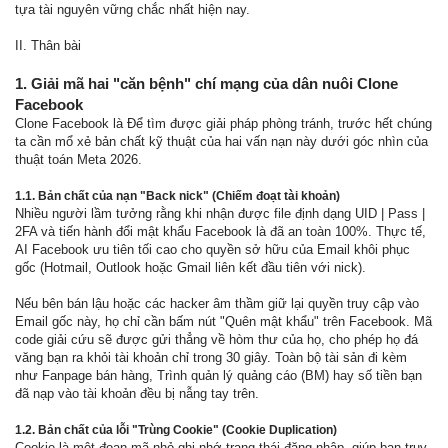
tựa tài nguyên vững chắc nhất hiện nay.
II. Thân bài
1. Giải mã hai "căn bệnh" chí mạng của dân nuôi Clone
Facebook
Clone Facebook là Để tìm được giải pháp phòng tránh, trước hết chúng
ta cần mổ xẻ bản chất kỹ thuật của hai vấn nạn này dưới góc nhìn của
thuật toán Meta 2026.
1.1. Bản chất của nạn "Back nick" (Chiếm đoạt tài khoản)
Nhiều người lầm tưởng rằng khi nhận được file định dạng UID | Pass |
2FA và tiến hành đổi mật khẩu Facebook là đã an toàn 100%. Thực tế,
AI Facebook ưu tiên tối cao cho quyền sở hữu của Email khôi phục
gốc (Hotmail, Outlook hoặc Gmail liên kết đầu tiên với nick).
Nếu bên bán lậu hoặc các hacker âm thầm giữ lại quyền truy cập vào
Email gốc này, họ chỉ cần bấm nút "Quên mật khẩu" trên Facebook. Mã
code giải cứu sẽ được gửi thẳng về hòm thư của họ, cho phép họ đá
văng bạn ra khỏi tài khoản chỉ trong 30 giây. Toàn bộ tài sản đi kèm
như Fanpage bán hàng, Trình quản lý quảng cáo (BM) hay số tiền bạn
đã nạp vào tài khoản đều bị nẫng tay trên.
1.2. Bản chất của lỗi "Trùng Cookie" (Cookie Duplication)
Cookie là một đoạn mã nhỏ ghi nhớ trạng thái đăng nhập, giúp bạn truy