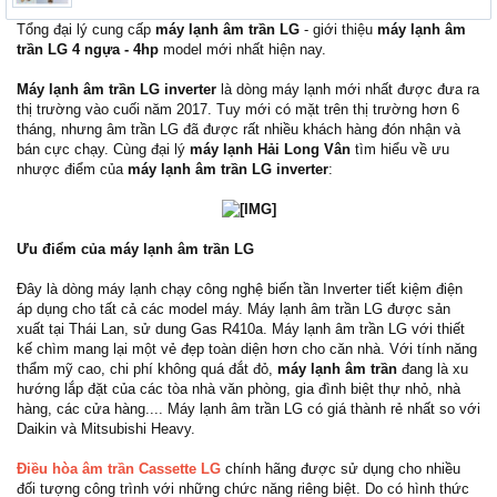
Tổng đại lý cung cấp
máy lạnh âm trần LG
- giới thiệu
máy lạnh âm
trần LG 4 ngựa - 4hp
model mới nhất hiện nay.
Máy lạnh âm trần LG inverter
là dòng máy lạnh mới nhất được đưa ra
thị trường vào cuối năm 2017. Tuy mới có mặt trên thị trường hơn 6
tháng, nhưng âm trần LG đã được rất nhiều khách hàng đón nhận và
bán cực chạy. Cùng đại lý
máy lạnh Hải Long Vân
tìm hiểu về ưu
nhược điểm của
máy lạnh âm trần LG inverter
:
Ưu điểm của máy lạnh âm trần LG
Đây là dòng máy lạnh chạy công nghệ biến tần Inverter tiết kiệm điện
áp dụng cho tất cả các model máy. Máy lạnh âm trần LG được sản
xuất tại Thái Lan, sử dung Gas R410a. Máy lạnh âm trần LG với thiết
kế chìm mang lại một vẻ đẹp toàn diện hơn cho căn nhà. Với tính năng
thẩm mỹ cao, chi phí không quá đắt đỏ,
máy lạnh âm trần
đang là xu
hướng lắp đặt của các tòa nhà văn phòng, gia đình biệt thự nhỏ, nhà
hàng, các cửa hàng.... Máy lạnh âm trần LG có giá thành rẻ nhất so với
Daikin và Mitsubishi Heavy.
Điều hòa âm trần Cassette LG
chính hãng được sử dụng cho nhiều
đối tượng công trình với những chức năng riêng biệt. Do có hình thức