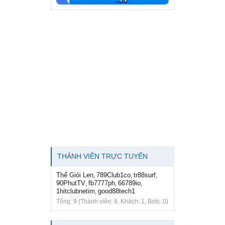
THÀNH VIÊN TRỰC TUYẾN
Thế Giói Len
789Club1co
tr88surf
,
,
,
90PhutTV
fb7777ph
66789io
,
,
,
1hitclubnetim
good88tech1
,
Tổng: 9 (Thành viên: 8, Khách: 1, Bots: 0)