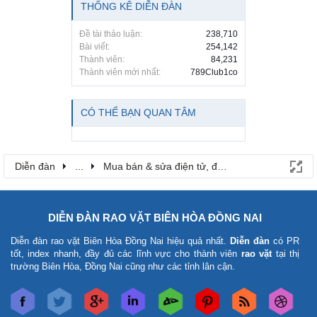
THỐNG KÊ DIỄN ĐÀN
Đề tài thảo luận:
238,710
Bài viết:
254,142
Thành viên:
84,231
Thành viên mới nhất:
789Club1co
CÓ THỂ BẠN QUAN TÂM
Diễn đàn
...
Mua bán & sửa điện tử, điện lạnh
DIỄN ĐÀN RAO VẶT BIÊN HÒA ĐỒNG NAI
Diễn đàn rao vặt Biên Hòa Đồng Nai
hiệu quả nhất.
Diễn đàn
có PR
tốt, index nhanh, đầy đủ các lĩnh vực cho thành viên
rao vặt
tại thị
trường Biên Hòa, Đồng Nai cũng như các tỉnh lân cận.