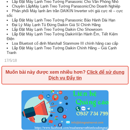
Lắp Đặt Máy Lạnh Treo Tường Panasonic Cho Văn Phòng Nhỏ
Chuyên LắpMáy Lạnh Treo Tường PanasonicCho Doanh Nghiệp
Phân phối Máy lạnh âm trần DAIKIN Inverter với giá cực rẻ – cực
sốc
Lắp Đặt Máy Lạnh Treo Tường Panasonic Bảo Hành Dài Hạn
Đại Lý Máy Lạnh Tủ Đứng Daikin Giá Sỉ Chính Hãng
Lắp Đặt Máy Lạnh Treo Tường Daikin Cho Showroom
Lắp Đặt Máy Lạnh Treo Tường DaikinVận Hành Êm, Tiết Kiệm
Điện
Loa Bluetoot cố định Marshall Stanmore III chính hãng cao cấp
Lắp Đặt Máy Lạnh Treo Tường Daikin Chính Hãng – Giá Cạnh
Tranh
17/5/18
Muốn bài này được xem nhiều hơn?
Click để sử dụng
Dịch vụ Đẩy tin