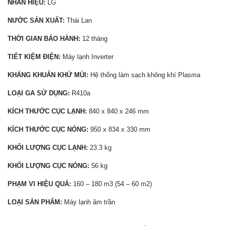
NHÃN HIỆU:
LG
NƯỚC SẢN XUẤT:
Thái Lan
THỜI GIAN BẢO HÀNH:
12 tháng
TIẾT KIỆM ĐIỆN:
Máy lạnh Inverter
KHÁNG KHUẨN KHỬ MÙI:
Hệ thống làm sạch không khí Plasma
LOẠI GA SỬ DỤNG:
R410a
KÍCH THƯỚC CỤC LẠNH:
840 x 840 x 246 mm
KÍCH THƯỚC CỤC NÓNG:
950 x 834 x 330 mm
KHỐI LƯỢNG CỤC LẠNH:
23.3 kg
KHỐI LƯỢNG CỤC NÓNG:
56 kg
PHẠM VI HIỆU QUẢ:
160 – 180 m3 (54 – 60 m2)
LOẠI SẢN PHẨM:
Máy lạnh âm trần