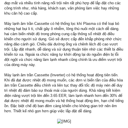
đẹp mắt và nhiều tính năng nổi trội nên rất phù hợp để lắp đặt cho các
công trình như, nhà hàng, khách sạn, văn phòng làm việc hay những
khu căn hộ cao cấp.
Máy lạnh âm trần Cassette có hệ thống lọc khí Plasma có thể loại bỏ
những hạt bụi li ti, chất gây ô nhiễm, lông thú nuôi một cách dễ dàng.
hai cảm biến nhiệt độ trong phòng cung cấp thông số nhiệt độ điều
khiển cho người sử dụng. Gió sẽ được cấp đến khắp phòng nhờ chức
năng đảo cánh gió. Chiều dài đường ống và chênh lệch độ cao vượt
trội. Lắp đặt nhanh, dễ dàng và sử dụng thuận tiện nhờ các thiết bị điều
khiển từ xa. Ngoài ra chức năng tự khởi động lại do nguồn điện bị lỗi
đột ngột và chức năng làm lạnh nhanh cũng chính là ưu điểm vượt trội
của dòng máy này.
Máy lạnh âm trần Cassette (Inverter) có hệ thống hoạt động tiên tiến.
Khi đã đạt được nhiệt độ mong muốn, các đơn vị biến tần của điều hòa
âm trần Cassette điều chỉnh và liên tục thay đổi tốc độ máy nén để duy
trì nhiệt độ đảm bảo sự thoải mái của người dùng. Khả năng tiết kiệm
điện năng vượt trội lên đến 3.65 EER, làm lạnh nhanh hơn đến 30% để
đạt được nhiệt độ mong muốn và hệ thống hoạt động êm, hạn chế tiếng
ồn. Đặc biệt chế độ ban đêm càng khiến cho không gian trở nên êm
hơn. Thiết kế nhỏ gọn hơn giúp việc lắp đặt dễ dàng.