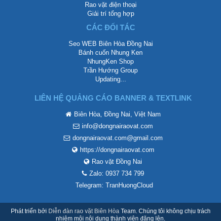
Rao vặt điện thoại
Giải trí tổng hợp
CÁC ĐỐI TÁC
Seo WEB Biên Hòa Đồng Nai
Bánh cuốn Nhung Ken
NhungKen Shop
Trần Hướng Group
Updating...
LIÊN HỆ QUẢNG CÁO BANNER & TEXTLINK
Biên Hòa, Đồng Nai, Việt Nam
info@dongnairaovat.com
dongnairaovat.com@gmail.com
https://dongnairaovat.com
Rao vặt Đồng Nai
Zalo: 0937 734 799
Telegram: TranHuongCloud
Phát triển bởi
Diễn đàn rao vặt Biên Hòa
Team. Chúng tôi không chịu trách
nhiệm mội nội dung thành viên đăng lên.