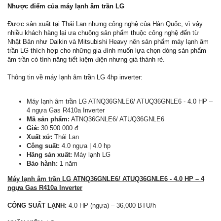
Nhược điểm của máy lạnh âm trần LG
Được sản xuất tại Thái Lan nhưng công nghệ của Hàn Quốc, vì vậy
nhiều khách hàng lại ưa chuộng sản phẩm thuộc công nghệ đến từ
Nhật Bản như Daikin và Mitsubishi Heavy nên sản phẩm máy lạnh âm
trần LG thích hợp cho những gia đình muốn lựa chọn dòng sản phẩm
âm trần có tính năng tiết kiệm điện nhưng giá thành rẻ.
Thông tin về máy lạnh âm trần LG 4hp inverter:
Máy lạnh âm trần LG ATNQ36GNLE6/ ATUQ36GNLE6 - 4.0 HP –
4 ngựa Gas R410a Inverter
Mã sản phẩm:
ATNQ36GNLE6/ ATUQ36GNLE6
Giá:
30.500.000 đ
Xuất xứ:
Thái Lan
Công suất:
4.0 ngựa | 4.0 hp
Hãng sản xuất:
Máy lạnh LG
Bảo hành:
1 năm
Máy lạnh âm trần LG ATNQ36GNLE6/ ATUQ36GNLE6 - 4.0 HP – 4
ngựa Gas R410a Inverter
CÔNG SUẤT LẠNH:
4.0 HP (ngựa) – 36,000 BTU/h