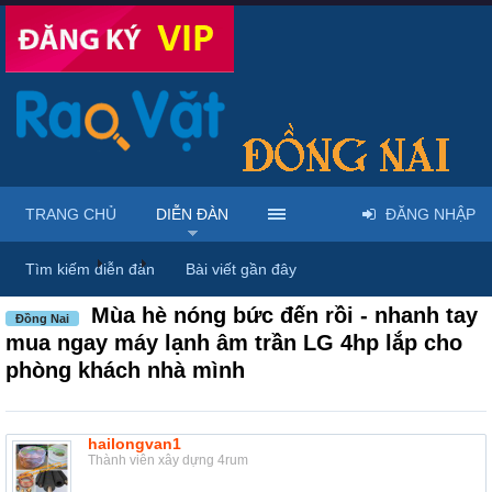
TRANG CHỦ
DIỄN ĐÀN
ĐĂNG NHẬP
Diễn đàn
...
Mua bán & sửa điện tử, điện lạnh
Tìm kiếm diễn đàn
Bài viết gần đây
Mùa hè nóng bức đến rồi - nhanh tay
Đồng Nai
mua ngay máy lạnh âm trần LG 4hp lắp cho
phòng khách nhà mình
hailongvan1
Thành viên xây dựng 4rum