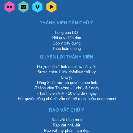
THÀNH VIÊN CẦN CHÚ Ý
Thông báo BQT
Nội quy diễn đàn
Góp ý xây dựng
Thảo luận chung
QUYỀN LỢI THÀNH VIÊN
Được chèn 1 link dofollow bài viết
Được chèn 1 link dofollow chữ ký
Chú ý:
-Đăng 3 bài mới có quyền chèn link
-Thành viên Thường - 1 chủ đề / ngày
-Thành viên VIP - 10 chủ đề / ngày
-Hết quyền đăng chủ để vẫn có thể reply hoặc commment
RAO VẶT CHÚ Ý
Rao vặt tổng hợp
Rao vặt nhà đất
Rao vặt mỹ phẩm làm đẹp