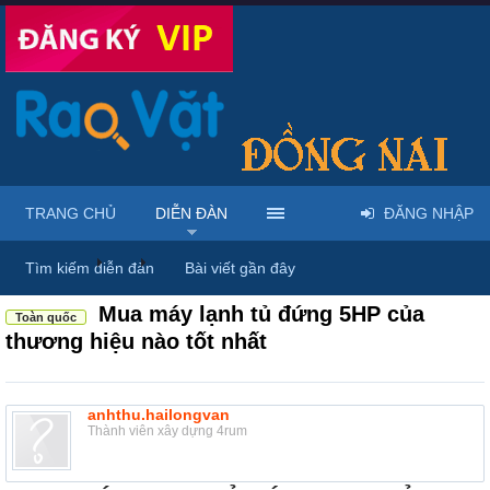
TRANG CHỦ
DIỄN ĐÀN
ĐĂNG NHẬP
Diễn đàn
...
Mua bán & sửa điện tử, điện lạnh
Tìm kiếm diễn đàn
Bài viết gần đây
Mua máy lạnh tủ đứng 5HP của
Toàn quốc
thương hiệu nào tốt nhất
anhthu.hailongvan
Thành viên xây dựng 4rum