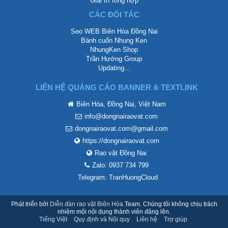
Giải trí tổng hợp
CÁC ĐỐI TÁC
Seo WEB Biên Hòa Đồng Nai
Bánh cuốn Nhung Ken
NhungKen Shop
Trần Hướng Group
Updating...
LIÊN HỆ QUẢNG CÁO BANNER & TEXTLINK
Biên Hòa, Đồng Nai, Việt Nam
info@dongnairaovat.com
dongnairaovat.com@gmail.com
https://dongnairaovat.com
Rao vặt Đồng Nai
Zalo: 0937 734 799
Telegram: TranHuongCloud
Phát triển bởi
Diễn đàn rao vặt Biên Hòa
Team. Chúng tôi không chịu trách
nhiệm mội nội dung thành viên đăng lên.
Tiếng Việt
Quy định và Nội quy
Liên hệ
Trợ giúp