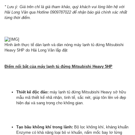
* Lưu ý: Giá trên chỉ là giá tham khảo, quý khách vui lòng liên hệ với
Hải Long Vân qua Hotline 0909787022 để nhận báo giá chính xác nhất
từng thời điểm.
Hình ảnh thực tế dàn lạnh và dàn nóng máy lạnh tủ đứng Mitsubishi
Heavy 5HP do Hải Long Vân lắp đặt
Điểm nổi bật của máy lạnh tủ đứng Mitsubishi Heavy 5HP
Thiết kế độc đáo:
máy lạnh tủ đứng Mitsubishi Heavy sở hữu
mẫu mã thiết kế nhã nhặn, tinh tế, sắc nét, giúp tôn lên vẻ đẹp
hiện đại và sang trọng cho không gian.
Tạo bầu không khí trong lành:
Bộ lọc không khí, kháng khuẩn
Enzyme có khả năng loại bỏ vi khuẩn, nấm mốc bay lơ lửng