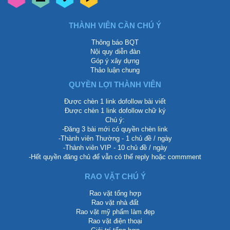
THÀNH VIÊN CẦN CHÚ Ý
Thông báo BQT
Nội quy diễn đàn
Góp ý xây dựng
Thảo luận chung
QUYỀN LỢI THÀNH VIÊN
Được chèn 1 link dofollow bài viết
Được chèn 1 link dofollow chữ ký
Chú ý:
-Đăng 3 bài mới có quyền chèn link
-Thành viên Thường - 1 chủ đề / ngày
-Thành viên VIP - 10 chủ đề / ngày
-Hết quyền đăng chủ để vẫn có thể reply hoặc commment
RAO VẶT CHÚ Ý
Rao vặt tổng hợp
Rao vặt nhà đất
Rao vặt mỹ phẩm làm đẹp
Rao vặt điện thoại