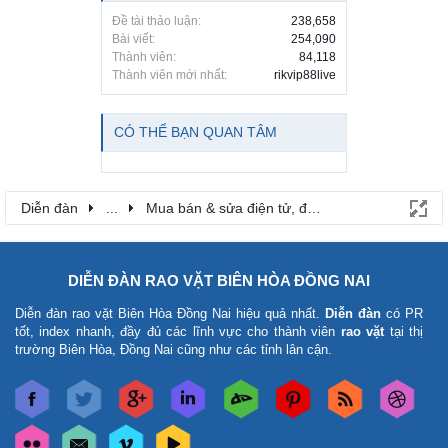
Đề tài thảo luận:
238,658
Bài viết:
254,090
Thành viên:
84,118
Thành viên mới nhất:
rikvip88live
CÓ THỂ BẠN QUAN TÂM
Diễn đàn
...
Mua bán & sửa điện tử, điện lạnh
DIỄN ĐÀN RAO VẶT BIÊN HÒA ĐỒNG NAI
Diễn đàn rao vặt Biên Hòa Đồng Nai
hiệu quả nhất.
Diễn đàn
có PR
tốt, index nhanh, đầy đủ các lĩnh vực cho thành viên
rao vặt
tại thị
trường Biên Hòa, Đồng Nai cũng như các tỉnh lân cận.