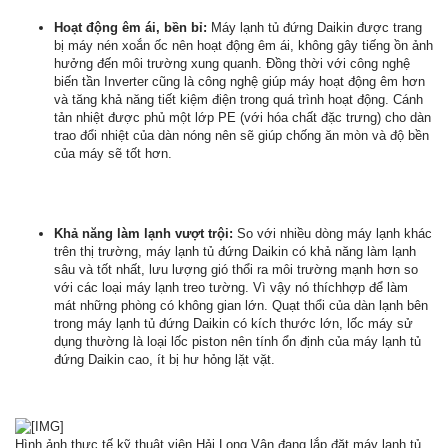
Hoạt động êm ái, bền bỉ:
Máy lạnh tủ đứng Daikin được trang
bị máy nén xoắn ốc nên hoạt động êm ái, không gây tiếng ồn ảnh
hưởng đến môi trường xung quanh. Đồng thời với công nghệ
biến tần Inverter cũng là công nghệ giúp máy hoạt động êm hơn
và tăng khả năng tiết kiệm điện trong quá trình hoạt động. Cánh
tản nhiệt được phủ một lớp PE (với hóa chất đặc trưng) cho dàn
trao đổi nhiệt của dàn nóng nên sẽ giúp chống ăn mòn và độ bền
của máy sẽ tốt hơn.
Khả năng làm lạnh vượt trội:
So với nhiều dòng máy lạnh khác
trên thị trường, máy lạnh tủ đứng Daikin có khả năng làm lạnh
sâu và tốt nhất, lưu lượng gió thổi ra môi trường mạnh hơn so
với các loại máy lạnh treo tường. Vì vậy nó thíchhợp để làm
mát những phòng có không gian lớn. Quạt thổi của dàn lạnh bên
trong máy lạnh tủ đứng Daikin có kích thước lớn, lốc máy sử
dụng thường là loại lốc piston nên tính ổn định của máy lạnh tủ
đứng Daikin cao, ít bị hư hỏng lặt vặt.
Hình ảnh thực tế kỹ thuật viên Hải Long Vân đang lắp đặt máy lạnh tủ