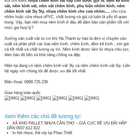
Khi tìm kiếm
nhựa chêm kính vát hay con được gọi là: đệm kê kính
vát, nêm kính vát, nêm vát chêm kính, phụ kiện nhôm kính, nêm
chêm kính vát 3ly 5ly, nhựa chêm kính cho cửa nhôm,…
cho cửa
nhôm hoặc cửa nhựa uPVC, chất lượng và giá cả luôn là yếu tố quan
trọng. Vậy, bạn nên mua nêm kính ở đâu để đảm bảo sản phẩm tốt với
mức giá hợp lý?
Xưởng sản xuất vật tư cơ khí Hà Thành tự hào là đơn vị chuyên sản
xuất và phân phối các loại nêm kính, chêm kính, đệm kê kính…với giá
cả tốt nhất và chất lượng uy tín. Nêm kính được làm từ nhựa chịu lực,
đảm bảo độ bền và khả năng chống va đập.
Hiện tại đang có nêm chêm kính vát 3ly và nêm chêm kính vát 5ly. Liên
hệ ngày với chúng tôi để được ưu đãi tốt nhất.
Điện thoại: 0989.725.236
Giao hàng toàn quốc
Xem thêm các chủ đề tương tự:
XẢ KHO PALLET NHỰA CẦN THƠ – GIÁ CỰC RẺ ƯU ĐÃI HẤP
DẪN 0937.612.822
In thẻ nhựa, thẻ vip tại Phan Thiết