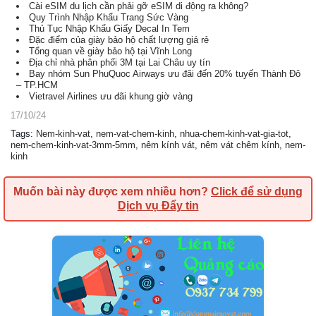
Cài eSIM du lịch cần phải gỡ eSIM di động ra không?
Quy Trình Nhập Khẩu Trang Sức Vàng
Thủ Tục Nhập Khẩu Giấy Decal In Tem
Đặc điểm của giày bảo hộ chất lượng giá rẻ
Tổng quan về giày bảo hộ tại Vĩnh Long
Địa chỉ nhà phân phối 3M tại Lai Châu uy tín
Bay nhóm Sun PhuQuoc Airways ưu đãi đến 20% tuyến Thành Đô
– TP.HCM
Vietravel Airlines ưu đãi khung giờ vàng
17/10/24
Tags
:
Nem-kinh-vat
,
nem-vat-chem-kinh
,
nhua-chem-kinh-vat-gia-tot
,
nem-chem-kinh-vat-3mm-5mm
,
nêm kính vát
,
nêm vát chêm kính
,
nem-
kinh
Muốn bài này được xem nhiều hơn?
Click để sử dụng
Dịch vụ Đẩy tin