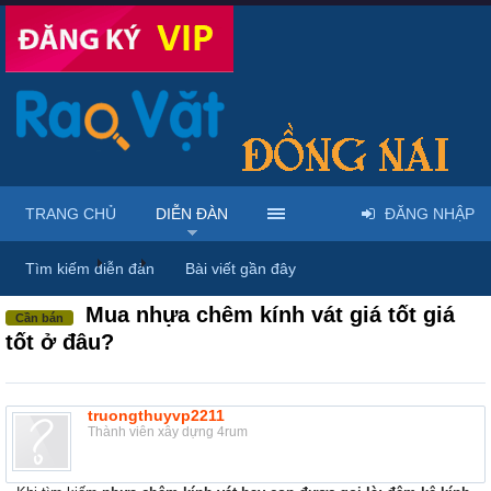
TRANG CHỦ
DIỄN ĐÀN
ĐĂNG NHẬP
Diễn đàn
...
Rao vặt tổng hợp - Uy tín - Miễn phí
Tìm kiếm diễn đàn
Bài viết gần đây
Mua nhựa chêm kính vát giá tốt giá
Cần bán
tốt ở đâu?
truongthuyvp2211
Thành viên xây dựng 4rum