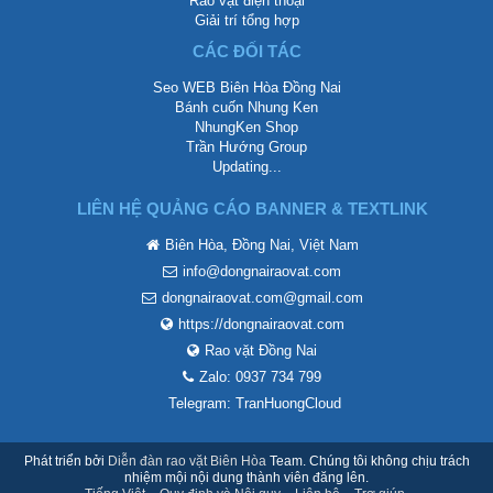
Rao vặt điện thoại
Giải trí tổng hợp
CÁC ĐỐI TÁC
Seo WEB Biên Hòa Đồng Nai
Bánh cuốn Nhung Ken
NhungKen Shop
Trần Hướng Group
Updating...
LIÊN HỆ QUẢNG CÁO BANNER & TEXTLINK
Biên Hòa, Đồng Nai, Việt Nam
info@dongnairaovat.com
dongnairaovat.com@gmail.com
https://dongnairaovat.com
Rao vặt Đồng Nai
Zalo: 0937 734 799
Telegram: TranHuongCloud
Phát triển bởi
Diễn đàn rao vặt Biên Hòa
Team. Chúng tôi không chịu trách
nhiệm mội nội dung thành viên đăng lên.