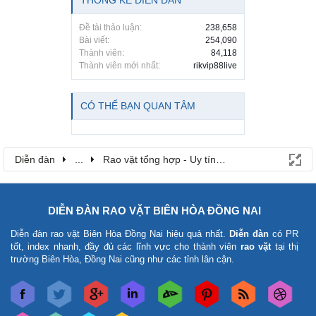
Đề tài thảo luận:
238,658
Bài viết:
254,090
Thành viên:
84,118
Thành viên mới nhất:
rikvip88live
CÓ THỂ BẠN QUAN TÂM
Diễn đàn
...
Rao vặt tổng hợp - Uy tín - Miễn phí
DIỄN ĐÀN RAO VẶT BIÊN HÒA ĐỒNG NAI
Diễn đàn rao vặt Biên Hòa Đồng Nai
hiệu quả nhất.
Diễn đàn
có PR
tốt, index nhanh, đầy đủ các lĩnh vực cho thành viên
rao vặt
tại thị
trường Biên Hòa, Đồng Nai cũng như các tỉnh lân cận.