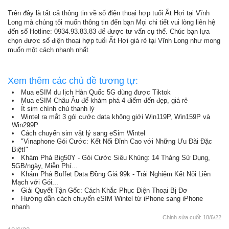
Trên đây là tất cả thông tin về số điện thoại hợp tuổi Ất Hợi tại Vĩnh
Long mà chúng tôi muốn thông tin đến bạn Mọi chi tiết vui lòng liên hệ
đến số Hotline: 0934.93.83.83 để được tư vấn cụ thể. Chúc bạn lựa
chọn được số điện thoại hợp tuổi Ất Hợi giá rẻ tại Vĩnh Long như mong
muốn một cách nhanh nhất
Xem thêm các chủ đề tương tự:
Mua eSIM du lịch Hàn Quốc 5G dùng được Tiktok
Mua eSIM Châu Âu để khám phá 4 điểm đến đẹp, giá rẻ
Ít sim chính chủ thanh lý
Wintel ra mắt 3 gói cước data không giới Win119P, Win159P và
Win299P
Cách chuyển sim vật lý sang eSim Wintel
"Vinaphone Gói Cước: Kết Nối Đỉnh Cao với Những Ưu Đãi Đặc
Biệt!"
Khám Phá Big50Y - Gói Cước Siêu Khủng: 14 Tháng Sử Dụng,
5GB/ngày, Miễn Phí...
Khám Phá Buffet Data Đồng Giá 99k - Trải Nghiệm Kết Nối Liền
Mạch với Gói...
Giải Quyết Tận Gốc: Cách Khắc Phục Điện Thoại Bị Đơ
Hướng dẫn cách chuyển eSIM Wintel từ iPhone sang iPhone
nhanh
Chỉnh sửa cuối:
18/6/22