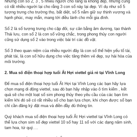
Những con số 2, 3 , 5 nhiều người cho rằng là không đẹp, nhưng cũng
có rất nhiều người lại cho rằng 3 con số này lại đẹp. Ví dụ như số 5
tượng trưng cho trường thọ, bất diệt, số 5 nắm giữ sự thịnh vượng và
hạnh phúc, may mắn, mang tới điều lành cho mỗi gia đình.
Số 2 là số tượng trưng cho cặp đôi, sự cân bằng âm dương, tạo thành
Thái lưu, con số 2 là con số vững chắc, trong phong thủy con người
cũng sử dụng số 2 vào trong việc bài trí các đồ vật.
Số 3 theo quan niệm của nhiều người đây là con số thể hiện yếu tố tài,
phát tài, là con số hữu dụng cho việc tăng thêm vẻ đẹp, sự hài hòa của
môi trường.
2. Mua số điện thoại hợp tuổi Ất Hợi viettel giá rẻ tại Vĩnh Long
Để mua số điện thoại hợp tuổi Ất Hợi tại Vĩnh Long các bạn hãy lựa
chọn mạng di động viettel, sau đó bạn hãy nhập vào ô tìm kiếm , kết
quả sẽ cho một loạt số sim phong thủy theo yêu cầu của các bạn tìm
kiếm khi đó sẽ có rất nhiều số cho bạn lựa chọn, khi chọn được số bạn
chỉ cần đăng ký đặt mua và điền đầy đủ thông tin.
Quý khách mua số điện thoại hợp tuổi Ất Hợi viettel tại Vĩnh Long có
thể lựa chọn sim số đẹp viettel 10 số hay 11 số với các dạng năm sinh,
tam hoa, tứ quý….