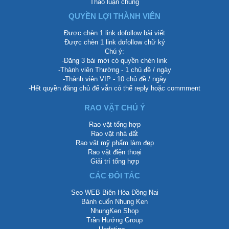
Thảo luận chung
QUYỀN LỢI THÀNH VIÊN
Được chèn 1 link dofollow bài viết
Được chèn 1 link dofollow chữ ký
Chú ý:
-Đăng 3 bài mới có quyền chèn link
-Thành viên Thường - 1 chủ đề / ngày
-Thành viên VIP - 10 chủ đề / ngày
-Hết quyền đăng chủ để vẫn có thể reply hoặc commment
RAO VẶT CHÚ Ý
Rao vặt tổng hợp
Rao vặt nhà đất
Rao vặt mỹ phẩm làm đẹp
Rao vặt điện thoại
Giải trí tổng hợp
CÁC ĐỐI TÁC
Seo WEB Biên Hòa Đồng Nai
Bánh cuốn Nhung Ken
NhungKen Shop
Trần Hướng Group