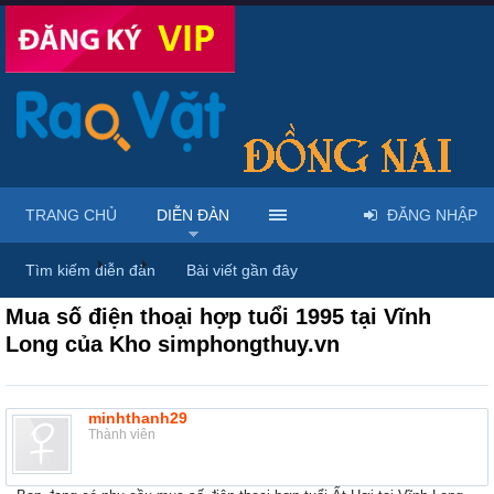
TRANG CHỦ
DIỄN ĐÀN
ĐĂNG NHẬP
Diễn đàn
...
Mua bán sim số đẹp & dịch vụ viễn thông
Tìm kiếm diễn đàn
Bài viết gần đây
Mua số điện thoại hợp tuổi 1995 tại Vĩnh
Long của Kho simphongthuy.vn
minhthanh29
Thành viên