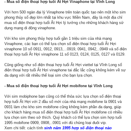
- Mua số điện thoại hợp tuổi Ất Hợi Vinaphone tại Vĩnh Long
Với hơn 500 ngàn đại lý Vinaphone trên toàn quốc tạo nên một kho sim
phong thủy số đẹp lớn nhất tại khu vực Miền Nam, đây là một địa chỉ
mua số điện thoại hợp tuổi Ất Hợi lý tưởng cho những khách hàng sử
dụng mạng di động vinaphone.
Với kho sim phong thủy hợp tuổi gần 1 triệu sim của nhà mạng
Vinaphone, các bạn có thể lựa chọn số điện thoại hợp tuổi Ất Hợi
vinaphone 10 số 0911, 0912, 0913,...0919, 0941, 0942,..0949 và số điện
thoại hợp tuổi Ất Hợi vinaphone 11 số 0123, 0124, 0125, 0127 và 0129.
Cũng giống như số điện thoại hợp tuổi Ất Hợi viettel tại Vĩnh Long số
điện thoại hợp tuổi Ất Hợi vinaphone tai đắc lắc cũng không kém về sự
đa dạng với rất nhiều thể loại sim cho bạn lựa chọn.
- Mua số điện thoại hợp tuổi Ất Hợi mobifone tại Vĩnh Long
Với sim mobiphone bạn cũng có thể thỏa sức lựa chọn số điện thoại
hợp tuổi Ất Hợi với 2 đầu số mới của nhà mạng mobifone là 0901 và
0931 làm cho kho sim mobifone cũng không kém phần đa dạng, giúp
cho khách hàng mua số điện thoại hợp tuổi Ất Hợi mobifone có nhiều
lựa chọn sim theo sở thích. Quý khách có thể lựa chọn sim hợp tuổi
1995 mobifone 0909, 0908,..0901 với đủ chủng loại đuôi vip.
Xem chi tiết: cách tính
sinh năm 1995 hợp số điện thoại nào