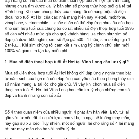
Bạn đang có nhu cầu mua số điện thoại hợp tuổi Ất Hợi tại Vĩnh Long
nhưng chưa tìm được đại lý bán sim số phong thủy hợp tuổi giá rẻ tại
Vĩnh Long. Kho sim phong thủy của chúng tôi có hàng triệu số điện
thoại hợp tuổi Ất Hợi của các nhà mạng hiện nay Viettel, mobifone,
vinaphone, vietnamobile ,.. chắc chắn có thể đáp ứng nhu cầu của bạn.
Kho sim hợp tuổi của chúng tôi có rất nhiều số điện thoại hợp tuổi 1995
số đẹp với nhiều mức giá cho quý khách hàng lựa chọn như sim số
đẹp giá dưới 500 nghìn, sim số đẹp giá 500 - 1 triệu, sim số đẹp giá 1 -
2 triệu,... Khi sim chúng tôi cam kết sim đăng ký chính chủ, sim mới
100% và giao sim tận tay miễn phí.
1. Mua số điện thoại hợp tuổi Ất Hợi tại Vĩnh Long cần lưu ý gì?
Mua số điện thoại hợp tuổi Ất Hợi không chỉ đáp ứng ý nghĩa theo bát
tự năm sinh của bạn mà còn đáp ứng các yêu cầu theo phong thủy sim
số nhằm mang lại tài lộc cho gia chủ. Vì vậy khi chọn mua số điện
thoại hợp tuổi Ất Hợi tại Vĩnh Long bạn cần lưu ý chọn những con số
đẹp và tránh những con số xấu
Số 4 theo quan niệm của nhiều người 4 phát âm hán việt là tứ, tứ lại
gần với tử nên rất ít người lựa chọn vì họ lo ngại sẽ không may mắn,
hay gặp sự xui xẻo. Tuy nhiên, một số người lại cho rằng số 4 lại mang
tới sự may mắn cho họ với nhiều lý do.