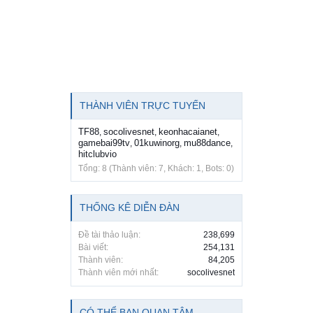
THÀNH VIÊN TRỰC TUYẾN
TF88
socolivesnet
keonhacaianet
,
,
,
gamebai99tv
01kuwinorg
mu88dance
,
,
,
hitclubvio
Tổng: 8 (Thành viên: 7, Khách: 1, Bots: 0)
THỐNG KÊ DIỄN ĐÀN
Đề tài thảo luận:
238,699
Bài viết:
254,131
Thành viên:
84,205
Thành viên mới nhất:
socolivesnet
CÓ THỂ BẠN QUAN TÂM