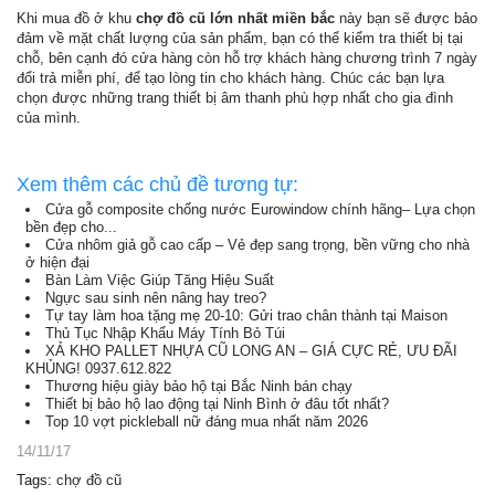
Khi mua đồ ở khu
chợ đồ cũ lớn nhất miền bắc
này bạn sẽ được bảo
đảm về mặt chất lượng của sản phẩm, bạn có thể kiểm tra thiết bị tại
chỗ, bên cạnh đó cửa hàng còn hỗ trợ khách hàng chương trình 7 ngày
đổi trả miễn phí, để tạo lòng tin cho khách hàng. Chúc các bạn lựa
chọn được những trang thiết bị âm thanh phù hợp nhất cho gia đình
của mình.
Xem thêm các chủ đề tương tự:
Cửa gỗ composite chống nước Eurowindow chính hãng– Lựa chọn
bền đẹp cho...
Cửa nhôm giả gỗ cao cấp – Vẻ đẹp sang trọng, bền vững cho nhà
ở hiện đại
Bàn Làm Việc Giúp Tăng Hiệu Suất
Ngực sau sinh nên nâng hay treo?
Tự tay làm hoa tặng mẹ 20-10: Gửi trao chân thành tại Maison
Thủ Tục Nhập Khẩu Máy Tính Bỏ Túi
XẢ KHO PALLET NHỰA CŨ LONG AN – GIÁ CỰC RẺ, ƯU ĐÃI
KHỦNG! 0937.612.822
Thương hiệu giày bảo hộ tại Bắc Ninh bán chạy
Thiết bị bảo hộ lao động tại Ninh Bình ở đâu tốt nhất?
Top 10 vợt pickleball nữ đáng mua nhất năm 2026
14/11/17
Tags
:
chợ đồ cũ