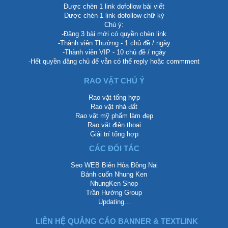
Được chèn 1 link dofollow bài viết
Được chèn 1 link dofollow chữ ký
Chú ý:
-Đăng 3 bài mới có quyền chèn link
-Thành viên Thường - 1 chủ đề / ngày
-Thành viên VIP - 10 chủ đề / ngày
-Hết quyền đăng chủ để vẫn có thể reply hoặc commment
RAO VẶT CHÚ Ý
Rao vặt tổng hợp
Rao vặt nhà đất
Rao vặt mỹ phẩm làm đẹp
Rao vặt điện thoại
Giải trí tổng hợp
CÁC ĐỐI TÁC
Seo WEB Biên Hòa Đồng Nai
Bánh cuốn Nhung Ken
NhungKen Shop
Trần Hướng Group
Updating...
LIÊN HỆ QUẢNG CÁO BANNER & TEXTLINK