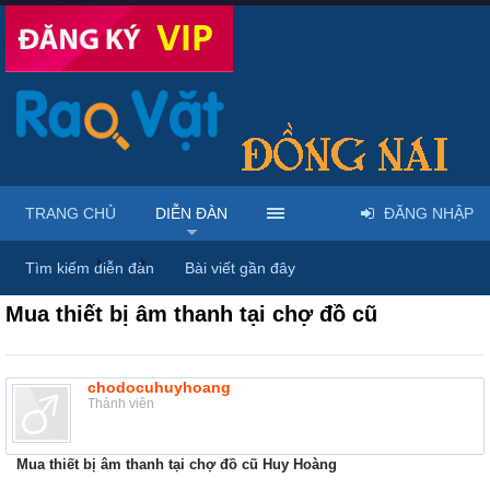
TRANG CHỦ
DIỄN ĐÀN
ĐĂNG NHẬP
Diễn đàn
...
Rao vặt tổng hợp - Uy tín - Miễn phí
Tìm kiếm diễn đàn
Bài viết gần đây
Mua thiết bị âm thanh tại chợ đồ cũ
chodocuhuyhoang
Thành viên
Mua thiết bị âm thanh tại chợ đồ cũ Huy Hoàng