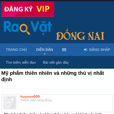
TRANG CHỦ
DIỄN ĐÀN
ĐĂNG NHẬP
Diễn đàn
...
Mỹ phẩm & spa làm đẹp tại Đồng Nai
Tìm kiếm diễn đàn
Bài viết gần đây
Mỹ phẩm thiên nhiên và những thú vị nhất
định
huycon009
Thành viên năng động