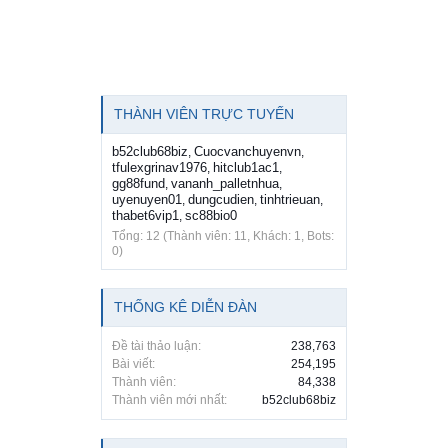
THÀNH VIÊN TRỰC TUYẾN
b52club68biz
Cuocvanchuyenvn
,
,
tfulexgrinav1976
hitclub1ac1
,
,
gg88fund
vananh_palletnhua
,
,
uyenuyen01
dungcudien
tinhtrieuan
,
,
,
thabet6vip1
sc88bio0
,
Tổng: 12 (Thành viên: 11, Khách: 1, Bots:
0)
THỐNG KÊ DIỄN ĐÀN
Đề tài thảo luận:
238,763
Bài viết:
254,195
Thành viên:
84,338
Thành viên mới nhất:
b52club68biz