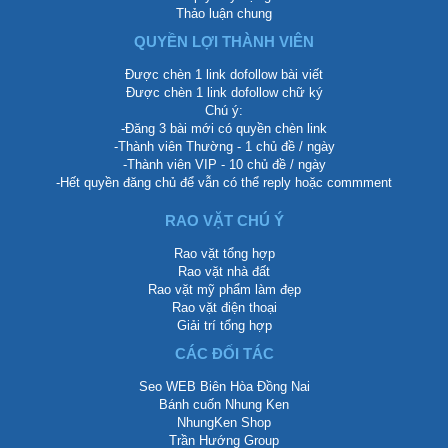
Thảo luận chung
QUYỀN LỢI THÀNH VIÊN
Được chèn 1 link dofollow bài viết
Được chèn 1 link dofollow chữ ký
Chú ý:
-Đăng 3 bài mới có quyền chèn link
-Thành viên Thường - 1 chủ đề / ngày
-Thành viên VIP - 10 chủ đề / ngày
-Hết quyền đăng chủ để vẫn có thể reply hoặc commment
RAO VẶT CHÚ Ý
Rao vặt tổng hợp
Rao vặt nhà đất
Rao vặt mỹ phẩm làm đẹp
Rao vặt điện thoại
Giải trí tổng hợp
CÁC ĐỐI TÁC
Seo WEB Biên Hòa Đồng Nai
Bánh cuốn Nhung Ken
NhungKen Shop
Trần Hướng Group