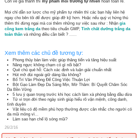
Còn về giá thành thì
mỹ phẩm môi trường tự nhiên
hoàn toàn rẻ.
Mọi chỉ dẫn sơ lược cho mỹ phẩm tự nhiên thì các bạn hãy liên hệ
ngay cho bên tôi để được giúp đỡ kỹ hơn. Hoặc nếu quý vị hứng thú
thêm thì đừng ngại mà coi thêm những sự việc sau như : Nhận
gia
công kem trắng da
theo tiêu chuẩn GMP,
Tinh chất dưỡng trắng da
toàn thân
và những điều cần biết ? ......
Xem thêm các chủ đề tương tự:
Phong thủy bàn làm việc giúp thăng tiến và tăng hiệu suất
Nâng ngực không chạm có gì nổi bật?
Quẻ chủ quẻ hỗ: Cách xác định và luận giải chuẩn nhất
Hút mỡ đùi ngoài giữ dáng lâu không?
Bố Trí Văn Phòng Để Công Việc Thuận Lợi
Bột Gạo Làm Đẹp Da Sáng Mịn, Mờ Thâm: Bí Quyết Chăm Sóc
Da Bền Vững
5 lưu ý quan trọng trước khi học cách làm xà phòng bằng dầu dừa
Tử vi trọn đời theo ngày sinh giúp hiểu rõ vận mệnh, công danh,
tình duyên
Vật liệu có độ mềm phù hợp thường được cân nhắc cho người có
da mũi mỏng vì...
Làm sao hạn chế lộ sóng mũi?
26/2/16