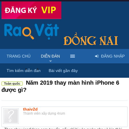
TRANG CHỦ
DIỄN ĐÀN
ĐĂNG NHẬP
Diễn đàn
...
Linh kiện & dịch vụ điện thoại
Tìm kiếm diễn đàn
Bài viết gần đây
Năm 2019 thay màn hình iPhone 6
Toàn quốc
được gì?
thaiv2d
Thành viên xây dựng 4rum