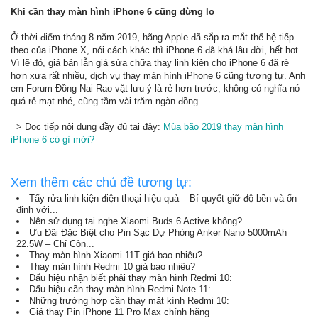
Khi cần thay màn hình iPhone 6 cũng đừng lo
Ở thời điểm tháng 8 năm 2019, hãng Apple đã sắp ra mắt thế hệ tiếp
theo của iPhone X, nói cách khác thì iPhone 6 đã khá lâu đời, hết hot.
Vì lẽ đó, giá bán lẫn giá sửa chữa thay linh kiện cho iPhone 6 đã rẻ
hơn xưa rất nhiều, dịch vụ thay màn hình iPhone 6 cũng tương tự. Anh
em Forum Đồng Nai Rao vặt lưu ý là rẻ hơn trước, không có nghĩa nó
quá rẻ mạt nhé, cũng tầm vài trăm ngàn đồng.
=> Đọc tiếp nội dung đầy đủ tại đây:
Mùa bão 2019 thay màn hình
iPhone 6 có gì mới?
Xem thêm các chủ đề tương tự:
Tẩy rửa linh kiện điện thoại hiệu quả – Bí quyết giữ độ bền và ổn
định với...
Nên sử dụng tai nghe Xiaomi Buds 6 Active không?
Ưu Đãi Đặc Biệt cho Pin Sạc Dự Phòng Anker Nano 5000mAh
22.5W – Chỉ Còn...
Thay màn hình Xiaomi 11T giá bao nhiêu?
Thay màn hình Redmi 10 giá bao nhiêu?
Dấu hiệu nhận biết phải thay màn hình Redmi 10:
Dấu hiệu cần thay màn hình Redmi Note 11:
Những trường hợp cần thay mặt kính Redmi 10:
Giá thay Pin iPhone 11 Pro Max chính hãng