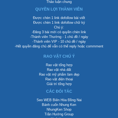
Thảo luận chung
QUYỀN LỢI THÀNH VIÊN
Được chèn 1 link dofollow bài viết
Được chèn 1 link dofollow chữ ký
Chú ý:
-Đăng 3 bài mới có quyền chèn link
-Thành viên Thường - 1 chủ đề / ngày
-Thành viên VIP - 10 chủ đề / ngày
-Hết quyền đăng chủ để vẫn có thể reply hoặc commment
RAO VẶT CHÚ Ý
Rao vặt tổng hợp
Rao vặt nhà đất
Rao vặt mỹ phẩm làm đẹp
Rao vặt điện thoại
Giải trí tổng hợp
CÁC ĐỐI TÁC
Seo WEB Biên Hòa Đồng Nai
Bánh cuốn Nhung Ken
NhungKen Shop
Trần Hướng Group