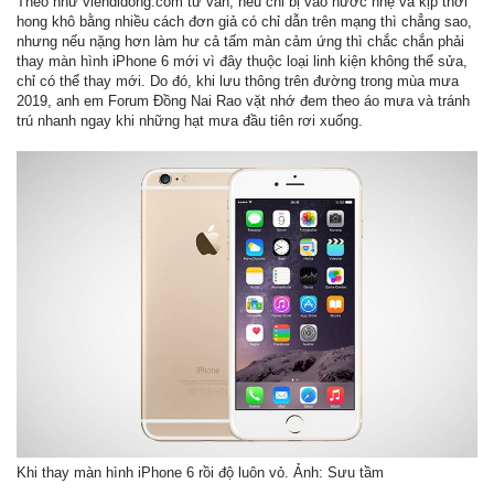
Theo như viendidong.com tư vấn, nếu chỉ bị vào nước nhẹ và kịp thời
hong khô bằng nhiều cách đơn giả có chỉ dẫn trên mạng thì chẳng sao,
nhưng nếu nặng hơn làm hư cả tấm màn cảm ứng thì chắc chắn phải
thay màn hình iPhone 6 mới vì đây thuộc loại linh kiện không thể sửa,
chỉ có thể thay mới. Do đó, khi lưu thông trên đường trong mùa mưa
2019, anh em Forum Đồng Nai Rao vặt nhớ đem theo áo mưa và tránh
trú nhanh ngay khi những hạt mưa đầu tiên rơi xuống.
Khi thay màn hình iPhone 6 rồi độ luôn vỏ. Ảnh: Sưu tầm