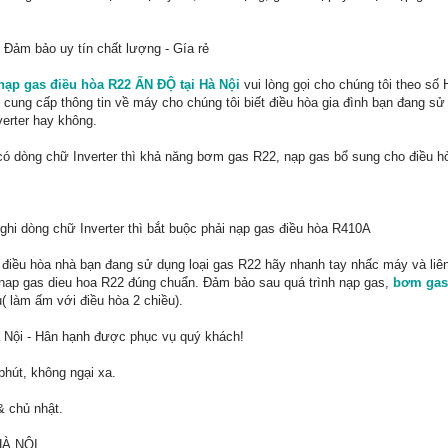
- Đảm bảo uy tín chất lượng - Gía rẻ
nạp gas điều hòa R22 ẤN ĐỘ tại Hà Nội
vui lòng gọi cho chúng tôi theo số H
 cung cấp thông tin về máy cho chúng tôi biết điều hòa gia đình bạn đang s
verter hay không.
 có dòng chữ Inverter thì khả năng bơm gas R22, nạp gas bổ sung cho điều h
 ghi dòng chữ Inverter thì bắt buộc phải nạp gas điều hòa R410A
 điều hòa nhà bạn đang sử dụng loại gas R22 hãy nhanh tay nhấc máy và liê
 nap gas dieu hoa R22 đúng chuẩn. Đảm bảo sau quá trình nạp gas,
bơm gas
( làm ấm với điều hòa 2 chiều).
 Nội - Hân hạnh được phục vụ quý khách!
phút, không ngại xa.
& chủ nhật.
HÀ NỘI