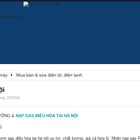
 máy
Mua bán & sửa điện tử, điện lạnh
ội
ong
,
25/3/16
.
DƯỠNG &
NẠP GAS ĐIỀU HÒA TẠI HÀ NỘI
6
ơm gas điều hòa tại hà nội uy tín, chất lượng, giá cả hợp lý. Nhận nạp gas