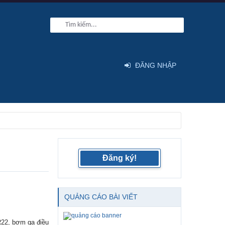
ĐĂNG NHẬP
Đăng ký!
QUẢNG CÁO BÀI VIẾT
 R22, bơm ga điều