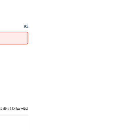
#1
ể trả lời bài viết.)