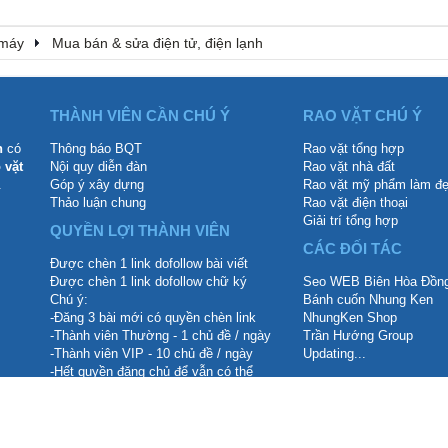
 máy
Mua bán & sửa điện tử, điện lạnh
THÀNH VIÊN CẦN CHÚ Ý
RAO VẶT CHÚ Ý
n
có
Thông báo BQT
Rao vặt tổng hợp
 vặt
Nội quy diễn đàn
Rao vặt nhà đất
.
Góp ý xây dựng
Rao vặt mỹ phẩm làm đ
Thảo luận chung
Rao vặt điện thoại
Giải trí tổng hợp
QUYỀN LỢI THÀNH VIÊN
CÁC ĐỐI TÁC
Được chèn 1 link dofollow bài viết
Được chèn 1 link dofollow chữ ký
Seo WEB Biên Hòa Đồng
Chú ý:
Bánh cuốn Nhung Ken
-Đăng 3 bài mới có quyền chèn link
NhungKen Shop
-Thành viên Thường - 1 chủ đề / ngày
Trần Hướng Group
-Thành viên VIP - 10 chủ đề / ngày
Updating...
-Hết quyền đăng chủ để vẫn có thể
reply hoặc commment
hịu trách nhiệm mội nội dung thành viên đăng lên.
Tiếng Việ