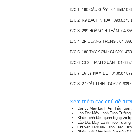
Đ/C 1: 180 CẦU GIẤY : 04.8587.07
Đ/C 2: K9 BÁCH KHOA : 0983.375.
Đ/C 3: 299 HOÀNG H THÁM: 04.85
Đ/C 4: 2F QUANG TRUNG : 04.399
Đ/C 5: 180 TÂY SƠN : 04.6291.472
Đ/C 6: C10 THANH XUÂN : 04.6657
Đ/C 7: 16 LÝ NAM ĐẾ : 04.8587.07
Đ/C 8: 27 CÁT LINH : 04.6291.6397
Xem thêm các chủ đề tươ
Đại Lý Máy Lạnh Âm Trần Sams
Lắp Đặt Máy Lạnh Treo Tường 
Khám phá tầm quan trọng và lợi
Lắp Đặt Máy Lạnh Treo Tường
Chuyên LắpMáy Lạnh Treo Tườ
Phân phối Máy lạnh âm trần DAIKI