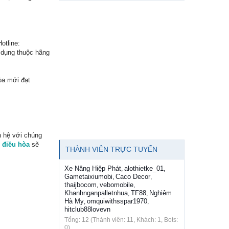
otline:
ử dụng thuộc hãng
òa mới đạt
n hệ với chúng
 điều hòa
sẽ
THÀNH VIÊN TRỰC TUYẾN
Xe Nâng Hiệp Phát
alothietke_01
,
,
Gametaixiumobi
Caco Decor
,
,
thaijbocom
vebomobile
,
,
Khanhnganpalletnhua
TF88
Nghiêm
,
,
Hà My
omquiwithsspar1970
,
,
hitclub88lovevn
Tổng: 12 (Thành viên: 11, Khách: 1, Bots:
0)