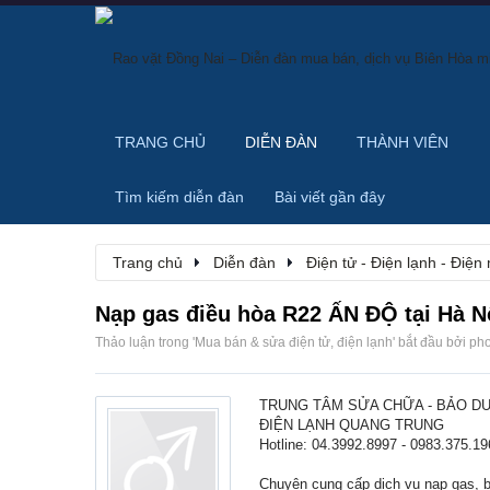
TRANG CHỦ
DIỄN ĐÀN
THÀNH VIÊN
Tìm kiếm diễn đàn
Bài viết gần đây
Trang chủ
Diễn đàn
Điện tử - Điện lạnh - Điện
Nạp gas điều hòa R22 ẤN ĐỘ tại Hà N
Thảo luận trong '
Mua bán & sửa điện tử, điện lạnh
' bắt đầu bởi
ph
TRUNG TÂM SỬA CHỮA - BẢO 
ĐIỆN LẠNH QUANG TRUNG
Hotline: 04.3992.8997 - 0983.375.19
Chuyên cung cấp dịch vụ nạp gas, b