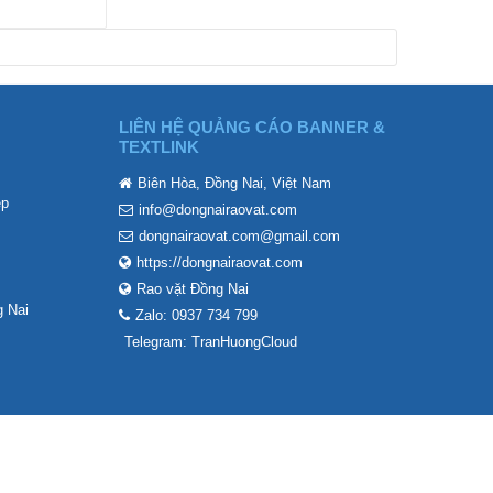
LIÊN HỆ QUẢNG CÁO BANNER &
TEXTLINK
Biên Hòa, Đồng Nai, Việt Nam
ẹp
info@dongnairaovat.com
dongnairaovat.com@gmail.com
https://dongnairaovat.com
Rao vặt Đồng Nai
 Nai
Zalo: 0937 734 799
Telegram: TranHuongCloud
t
Quy định và Nội quy
Liên hệ
Trợ giúp
Trang chủ