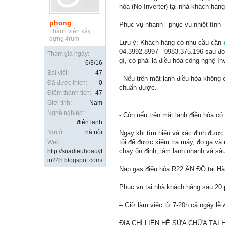
hòa (No Inverter) tại nhà khách hàng
phong
Phục vụ nhanh - phục vụ nhiệt tình 
Thành viên xây
dựng 4rum
Lưu ý: Khách hàng có nhu cầu cần
04.3992.8997 - 0983.375.196 sau đó
Tham gia ngày:
gì, có phải là điều hòa công nghệ In
6/3/16
Bài viết:
47
- Nếu trên mặt lạnh điều hòa không
Đã được thích:
0
chuẩn được.
Điểm thành tích:
47
Giới tính:
Nam
Nghề nghiệp:
- Còn nếu trên mặt lạnh điều hòa có
điện lạnh
Nơi ở:
hà nội
Ngay khi tìm hiểu và xác định được
tôi để được kiểm tra máy, đo ga và
Web:
chạy ổn định, làm lạnh nhanh và sâu
http://suadieuhoauyt
in24h.blogspot.com/
Nạp gas điều hòa R22 ẤN ĐỘ tại Hà
Phục vụ tại nhà khách hàng sau 20 
– Giờ làm việc từ 7-20h cả ngày lễ 
ĐỊA CHỈ LIÊN HỆ SỬA CHỮA TẠI 