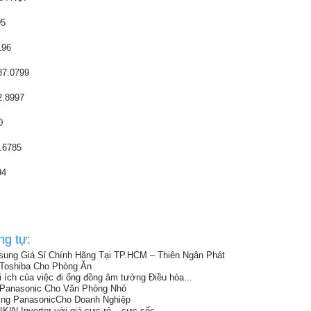
95
196
87.0799
2.8997
0
.6785
94
ng tự:
ung Giá Sỉ Chính Hãng Tại TP.HCM – Thiên Ngân Phát
Toshiba Cho Phòng Ăn
 ích của việc đi ống đồng âm tường Điều hòa...
 Panasonic Cho Văn Phòng Nhỏ
ng PanasonicCho Doanh Nghiệp
N Inverter với giá cực rẻ – cực sốc