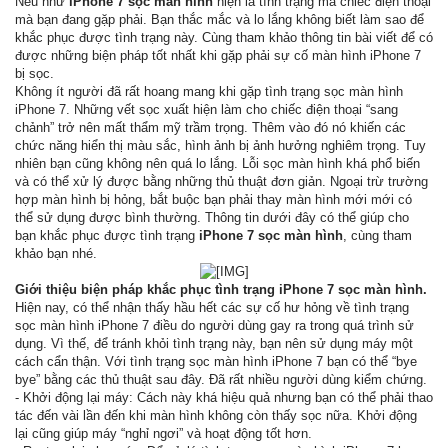
Nếu như
iPhone 7 sọc màn hình
hiện là tình trạng mà chiếc điện thoại
mà bạn đang gặp phải. Bạn thắc mắc và lo lắng không biết làm sao để
khắc phục được tình trạng này. Cùng tham khảo thông tin bài viết để có
được những biện pháp tốt nhất khi gặp phải sự cố màn hình iPhone 7
bị sọc.
Không ít người đã rất hoang mang khi gặp tình trạng sọc màn hình
iPhone 7. Những vết sọc xuất hiện làm cho chiếc điện thoại “sang
chảnh” trở nên mất thẩm mỹ trầm trọng. Thêm vào đó nó khiến các
chức năng hiển thị màu sắc, hình ảnh bị ảnh hưởng nghiêm trọng. Tuy
nhiên bạn cũng không nên quá lo lắng. Lỗi sọc màn hình khá phổ biến
và có thể xử lý được bằng những thủ thuật đơn giản. Ngoại trừ trường
hợp màn hình bị hỏng, bắt buộc bạn phải thay màn hình mới mới có
thể sử dụng được bình thường. Thông tin dưới đây có thể giúp cho
bạn khắc phục được tình trạng
iPhone 7 sọc màn hình
, cùng tham
khảo bạn nhé.
Giới thiệu biện pháp khắc phục tình trạng iPhone 7 sọc màn hình.
Hiện nay, có thể nhận thấy hầu hết các sự cố hư hỏng về tình trạng
sọc màn hình iPhone 7 điều do người dùng gay ra trong quá trình sử
dụng. Vì thế, để tránh khỏi tình trạng này, bạn nên sử dụng máy một
cách cẩn thận. Với tình trạng sọc màn hình iPhone 7 bạn có thể “bye
bye” bằng các thủ thuật sau đây. Đã rất nhiều người dùng kiểm chứng.
- Khởi động lại máy: Cách này khá hiệu quả nhưng bạn có thể phải thao
tác đến vài lần đến khi màn hình không còn thấy sọc nữa. Khởi động
lại cũng giúp máy “nghỉ ngơi” và hoạt động tốt hơn.