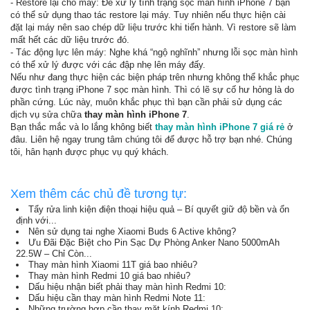
- Restore lại cho máy: Để xử lý tình trạng sọc màn hình iPhone 7 bạn
có thể sử dụng thao tác restore lại máy. Tuy nhiên nếu thực hiện cài
đặt lại máy nên sao chép dữ liệu trước khi tiến hành. Vì restore sẽ làm
mất hết các dữ liệu trước đó.
- Tác động lực lên máy: Nghe khá “ngộ nghĩnh” nhưng lỗi sọc màn hình
có thể xử lý được với các đập nhẹ lên máy đấy.
Nếu như đang thực hiện các biện pháp trên nhưng không thể khắc phục
được tình trạng iPhone 7 sọc màn hình. Thì có lẽ sự cố hư hỏng là do
phần cứng. Lúc này, muôn khắc phục thì bạn cần phải sử dụng các
dịch vụ sửa chữa
thay màn hình iPhone 7
.
Bạn thắc mắc và lo lắng không biết
thay màn hình iPhone 7 giá rẻ
ở
đâu. Liên hệ ngay trung tâm chúng tôi để được hỗ trợ bạn nhé. Chúng
tôi, hân hạnh được phục vụ quý khách.
Xem thêm các chủ đề tương tự:
Tẩy rửa linh kiện điện thoại hiệu quả – Bí quyết giữ độ bền và ổn
định với...
Nên sử dụng tai nghe Xiaomi Buds 6 Active không?
Ưu Đãi Đặc Biệt cho Pin Sạc Dự Phòng Anker Nano 5000mAh
22.5W – Chỉ Còn...
Thay màn hình Xiaomi 11T giá bao nhiêu?
Thay màn hình Redmi 10 giá bao nhiêu?
Dấu hiệu nhận biết phải thay màn hình Redmi 10:
Dấu hiệu cần thay màn hình Redmi Note 11:
Những trường hợp cần thay mặt kính Redmi 10: