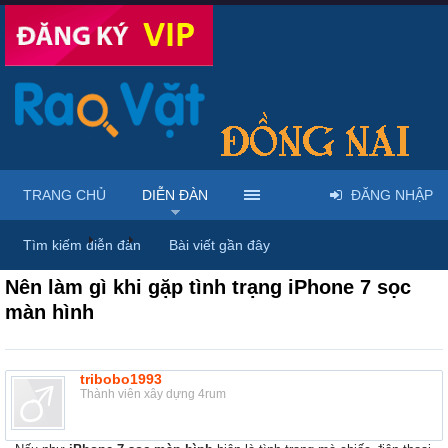
TRANG CHỦ
DIỄN ĐÀN
ĐĂNG NHẬP
Diễn đàn
...
Linh kiện & dịch vụ điện thoại
Tìm kiếm diễn đàn
Bài viết gần đây
Nên làm gì khi gặp tình trạng iPhone 7 sọc
màn hình
tribobo1993
Thành viên xây dựng 4rum