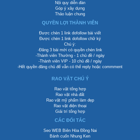
Nội quy diễn đàn
Góp ý xây dựng
Thảo luận chung
QUYỀN LỢI THÀNH VIÊN
Được chèn 1 link dofollow bài viết
Được chèn 1 link dofollow chữ ký
Chú ý:
-Đăng 3 bài mới có quyền chèn link
-Thành viên Thường - 1 chủ đề / ngày
-Thành viên VIP - 10 chủ đề / ngày
-Hết quyền đăng chủ để vẫn có thể reply hoặc commment
RAO VẶT CHÚ Ý
Rao vặt tổng hợp
Rao vặt nhà đất
Rao vặt mỹ phẩm làm đẹp
Rao vặt điện thoại
Giải trí tổng hợp
CÁC ĐỐI TÁC
Seo WEB Biên Hòa Đồng Nai
Bánh cuốn Nhung Ken