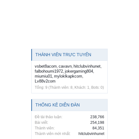
THÀNH VIÊN TRỰC TUYẾN
vsbet8acom
cavavn
hitclubvinhunet
,
,
,
falbohoumi1972
jokergaming804
,
,
miumiu01
myloklkapkcom
,
,
Lv88v2com
Tổng: 9 (Thành viên: 8, Khách: 1, Bots: 0)
THỐNG KÊ DIỄN ĐÀN
Đề tài thảo luận:
238,766
Bài viết:
254,198
Thành viên:
84,351
Thành viên mới nhất:
hitclubvinhunet