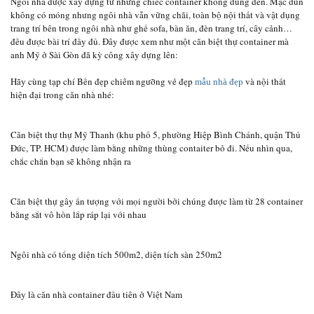
Ngôi nhà được xây dựng từ những chiếc container không dùng đến. Mặc dùn
không có móng nhưng ngôi nhà vẫn vững chãi, toàn bộ nội thất và vật dụng
trang trí bên trong ngôi nhà như ghế sofa, bàn ăn, đèn trang trí, cây cảnh…
đều được bài trí đầy đủ. Đây được xem như một căn biệt thự container mà
anh Mỹ ở Sài Gòn đã kỳ công xây dựng lên:
Hãy cùng tạp chí Bền đẹp chiêm ngưỡng vẻ đẹp
và nội thất
mẫu nhà đẹp
hiện đại trong căn nhà nhé:
Căn biệt thự thự Mỹ Thanh (khu phố 5, phường Hiệp Bình Chánh, quận Thủ
Đức, TP. HCM) được làm bằng những thùng contaiter bỏ đi. Nếu nhìn qua,
chắc chắn bạn sẽ không nhận ra
Căn biệt thự gây ấn tượng với mọi người bởi chúng được làm từ 28 container
bằng sắt vô hồn lắp ráp lại với nhau
Ngôi nhà có tổng diện tích 500m2, diện tích sàn 250m2
Đây là căn nhà container đầu tiên ở Việt Nam