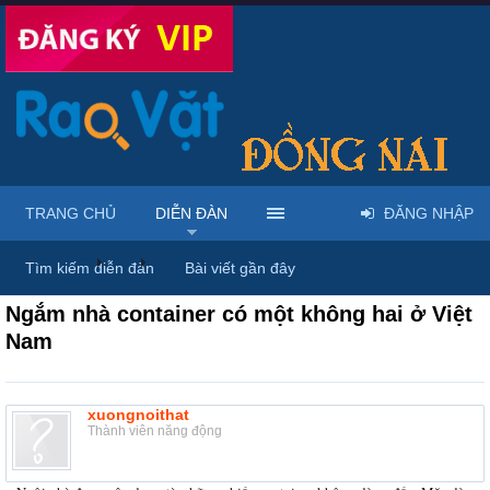
TRANG CHỦ
DIỄN ĐÀN
ĐĂNG NHẬP
Diễn đàn
...
Nội thất & Ngoại thất
Tìm kiếm diễn đàn
Bài viết gần đây
Ngắm nhà container có một không hai ở Việt
Nam
xuongnoithat
Thành viên năng động