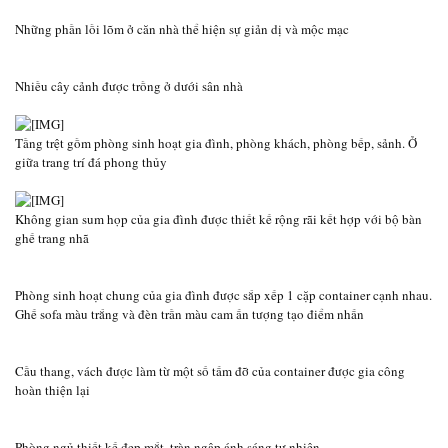
Những phần lồi lõm ở căn nhà thể hiện sự giản dị và mộc mạc
Nhiều cây cảnh được trồng ở dưới sân nhà
Tầng trệt gồm phòng sinh hoạt gia đình, phòng khách, phòng bếp, sảnh. Ở
giữa trang trí đá phong thủy
Không gian sum họp của gia đình được thiết kế rộng rãi kết hợp với bộ bàn
ghế trang nhã
Phòng sinh hoạt chung của gia đình được sắp xếp 1 cặp container cạnh nhau.
Ghế sofa màu trắng và đèn trần màu cam ấn tượng tạo điểm nhấn
Cầu thang, vách được làm từ một số tấm đỡ của container được gia công
hoàn thiện lại
Phòng ngủ thiết kế đẹp mắt, tràn ngập ánh sáng tự nhiên