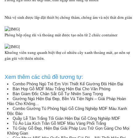
Nhà vệ sinh được lắp đặt thiết bị chống thấm, chống ẩm và nội thất đơn giản
Phòng bếp rộng rãi và thoáng mát được tạo nên từ 2 chiếc container
Khuông viên xung quanh biệt thự có nhiều cây xanh thoáng mát, ạo nên sự
gần gũi với thiên nhiên.
Xem thêm các chủ đề tương tự:
Combo Phòng Ngủ Trẻ Em Với Thiết Kế Giường Đôi Hiện Đại
Bàn Họp Gỗ MDF Màu Trắng Hiện Đại Cho Văn Phòng
Bàn Giám Đốc Chân Sắt Gỗ Tự Nhiên Sang Trọng
Giường Ngủ Hiện Đại Đẹp, Bền Và Tiện Nghi – Giải Pháp Hoàn
Hảo Cho Không...
Combo Giường Tủ Phòng Ngủ Gỗ Công Nghiệp MDF Màu Xanh
Độc Đáo
Quầy Lễ Tân Trắng Tối Giản Hiện Đại Gỗ Công Nghiệp MDF
Tủ Áo Lùa Kịch Trần Gỗ MDF Màu Vàng Phối Trắng
Tủ Giày Gỗ Đẹp, Hiện Đại Giải Pháp Lưu Trữ Gọn Gàng Cho Mọi
Không Gian