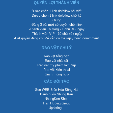
QUYỀN LỢI THÀNH VIÊN
Được chèn 1 link dofollow bài viết
Được chèn 1 link dofollow chữ ký
Chú ý:
-Đăng 3 bài mới có quyền chèn link
-Thành viên Thường - 1 chủ đề / ngày
-Thành viên VIP - 10 chủ đề / ngày
-Hết quyền đăng chủ để vẫn có thể reply hoặc commment
RAO VẶT CHÚ Ý
Rao vặt tổng hợp
Rao vặt nhà đất
Rao vặt mỹ phẩm làm đẹp
Rao vặt điện thoại
Giải trí tổng hợp
CÁC ĐỐI TÁC
Seo WEB Biên Hòa Đồng Nai
Bánh cuốn Nhung Ken
NhungKen Shop
Trần Hướng Group
Updating...