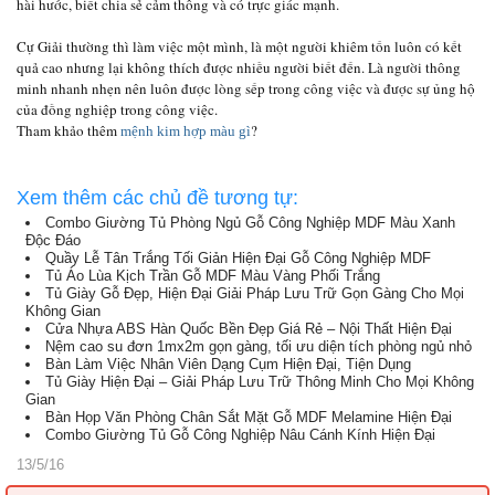
hài hước, biết chia sẻ cảm thông và có trực giác mạnh.
Cự Giải thường thì làm việc một mình, là một người khiêm tốn luôn có kết
quả cao nhưng lại không thích được nhiều người biết đến. Là người thông
minh nhanh nhẹn nên luôn được lòng sếp trong công việc và được sự ủng hộ
của đồng nghiệp trong công việc.
Tham khảo thêm
?
mệnh kim hợp màu gì
Xem thêm các chủ đề tương tự:
Combo Giường Tủ Phòng Ngủ Gỗ Công Nghiệp MDF Màu Xanh
Độc Đáo
Quầy Lễ Tân Trắng Tối Giản Hiện Đại Gỗ Công Nghiệp MDF
Tủ Áo Lùa Kịch Trần Gỗ MDF Màu Vàng Phối Trắng
Tủ Giày Gỗ Đẹp, Hiện Đại Giải Pháp Lưu Trữ Gọn Gàng Cho Mọi
Không Gian
Cửa Nhựa ABS Hàn Quốc Bền Đẹp Giá Rẻ – Nội Thất Hiện Đại
Nệm cao su đơn 1mx2m gọn gàng, tối ưu diện tích phòng ngủ nhỏ
Bàn Làm Việc Nhân Viên Dạng Cụm Hiện Đại, Tiện Dụng
Tủ Giày Hiện Đại – Giải Pháp Lưu Trữ Thông Minh Cho Mọi Không
Gian
Bàn Họp Văn Phòng Chân Sắt Mặt Gỗ MDF Melamine Hiện Đại
Combo Giường Tủ Gỗ Công Nghiệp Nâu Cánh Kính Hiện Đại
13/5/16