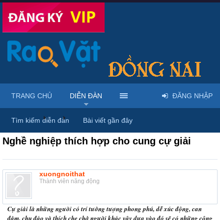
TRANG CHỦ
DIỄN ĐÀN
ĐĂNG NHẬP
Diễn đàn
...
Nội thất & Ngoại thất
Tìm kiếm diễn đàn
Bài viết gần đây
Nghề nghiệp thích hợp cho cung cự giải
xuongnoithat
Thành viên năng động
Cự giải là những người có trí tưởng tượng phong phú, dễ xúc động, can
đảm, chu đáo và thích che chở người khác vậy dựa vào đó sẽ có những công