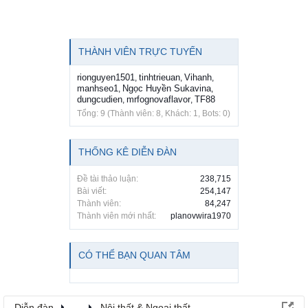
THÀNH VIÊN TRỰC TUYẾN
rionguyen1501
tinhtrieuan
Vihanh
,
,
,
manhseo1
Ngọc Huyền Sukavina
,
,
dungcudien
mrfognovaflavor
TF88
,
,
Tổng: 9 (Thành viên: 8, Khách: 1, Bots: 0)
THỐNG KÊ DIỄN ĐÀN
Đề tài thảo luận:
238,715
Bài viết:
254,147
Thành viên:
84,247
Thành viên mới nhất:
planovwira1970
CÓ THỂ BẠN QUAN TÂM
Diễn đàn
...
Nội thất & Ngoại thất