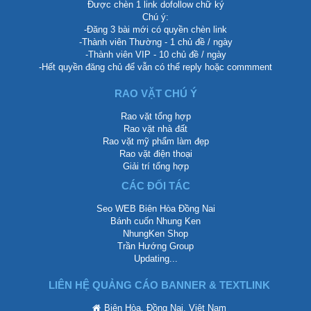
Được chèn 1 link dofollow chữ ký
Chú ý:
-Đăng 3 bài mới có quyền chèn link
-Thành viên Thường - 1 chủ đề / ngày
-Thành viên VIP - 10 chủ đề / ngày
-Hết quyền đăng chủ để vẫn có thể reply hoặc commment
RAO VẶT CHÚ Ý
Rao vặt tổng hợp
Rao vặt nhà đất
Rao vặt mỹ phẩm làm đẹp
Rao vặt điện thoại
Giải trí tổng hợp
CÁC ĐỐI TÁC
Seo WEB Biên Hòa Đồng Nai
Bánh cuốn Nhung Ken
NhungKen Shop
Trần Hướng Group
Updating...
LIÊN HỆ QUẢNG CÁO BANNER & TEXTLINK
Biên Hòa, Đồng Nai, Việt Nam