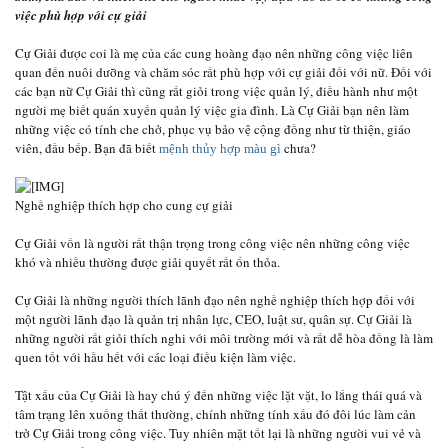
việc phù hợp với cự giải
Cự Giải được coi là mẹ của các cung hoàng đạo nên những công việc liên
quan đến nuôi dưỡng và chăm sóc rất phù hợp với cự giải đối với nữ. Đối với
các bạn nữ Cự Giải thì cũng rất giỏi trong việc quản lý, điều hành như một
người mẹ biết quán xuyến quản lý việc gia đình. Là Cự Giải bạn nên làm
những việc có tính che chở, phục vụ bảo vệ cộng đồng như từ thiện, giáo
viên, đầu bếp. Bạn đã biết
chưa?
mệnh thủy hợp màu gì
Nghề nghiệp thích hợp cho cung cự giải
Cự Giải vốn là người rất thận trọng trong công việc nên những công việc
khó và nhiều thường được giải quyết rất ổn thỏa.
Cự Giải là những người thích lãnh đạo nên nghề nghiệp thích hợp đối với
một người lãnh đạo là quản trị nhân lực, CEO, luật sư, quân sự. Cự Giải là
những người rất giỏi thích nghi với môi trường mới và rất dễ hòa đồng là làm
quen tốt với hầu hết với các loại điều kiện làm việc.
Tật xấu của Cự Giải là hay chú ý đến những việc lặt vặt, lo lắng thái quá và
tâm trạng lên xuống thất thường, chính những tính xấu đó đôi lúc làm cản
trở Cự Giải trong công việc. Tuy nhiên mặt tốt lại là những người vui vẻ và