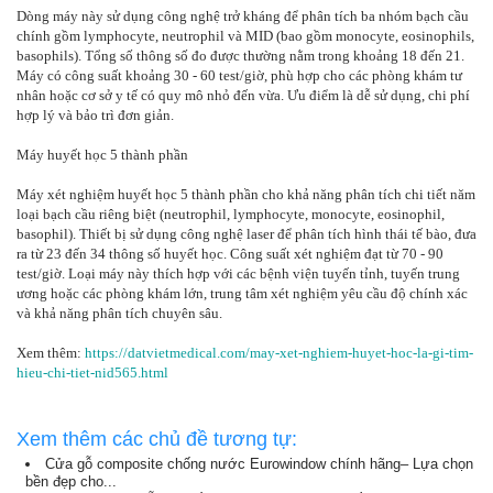
Dòng máy này sử dụng công nghệ trở kháng để phân tích ba nhóm bạch cầu
chính gồm lymphocyte, neutrophil và MID (bao gồm monocyte, eosinophils,
basophils). Tổng số thông số đo được thường nằm trong khoảng 18 đến 21.
Máy có công suất khoảng 30 - 60 test/giờ, phù hợp cho các phòng khám tư
nhân hoặc cơ sở y tế có quy mô nhỏ đến vừa. Ưu điểm là dễ sử dụng, chi phí
hợp lý và bảo trì đơn giản.
Máy huyết học 5 thành phần
Máy xét nghiệm huyết học 5 thành phần cho khả năng phân tích chi tiết năm
loại bạch cầu riêng biệt (neutrophil, lymphocyte, monocyte, eosinophil,
basophil). Thiết bị sử dụng công nghệ laser để phân tích hình thái tế bào, đưa
ra từ 23 đến 34 thông số huyết học. Công suất xét nghiệm đạt từ 70 - 90
test/giờ. Loại máy này thích hợp với các bệnh viện tuyến tỉnh, tuyến trung
ương hoặc các phòng khám lớn, trung tâm xét nghiệm yêu cầu độ chính xác
và khả năng phân tích chuyên sâu.
Xem thêm:
https://datvietmedical.com/may-xet-nghiem-huyet-hoc-la-gi-tim-
hieu-chi-tiet-nid565.html
Xem thêm các chủ đề tương tự:
Cửa gỗ composite chống nước Eurowindow chính hãng– Lựa chọn
bền đẹp cho...