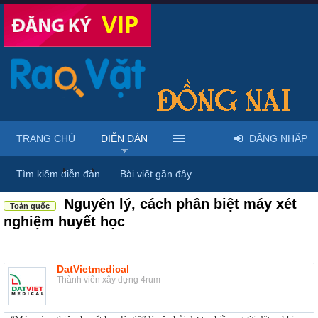
TRANG CHỦ
DIỄN ĐÀN
ĐĂNG NHẬP
Diễn đàn
...
Rao vặt tổng hợp - Uy tín - Miễn phí
Tìm kiếm diễn đàn
Bài viết gần đây
Nguyên lý, cách phân biệt máy xét
Toàn quốc
nghiệm huyết học
DatVietmedical
Thành viên xây dựng 4rum