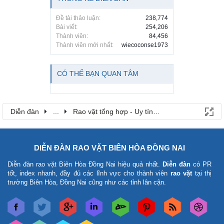
Đề tài thảo luận:
238,774
Bài viết:
254,206
Thành viên:
84,456
Thành viên mới nhất:
wiecoconse1973
CÓ THỂ BẠN QUAN TÂM
Diễn đàn
...
Rao vặt tổng hợp - Uy tín - Miễn phí
DIỄN ĐÀN RAO VẶT BIÊN HÒA ĐỒNG NAI
Diễn đàn rao vặt Biên Hòa Đồng Nai
hiệu quả nhất.
Diễn đàn
có PR
tốt, index nhanh, đầy đủ các lĩnh vực cho thành viên
rao vặt
tại thị
trường Biên Hòa, Đồng Nai cũng như các tỉnh lân cận.