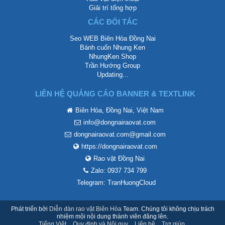
Giải trí tổng hợp
CÁC ĐỐI TÁC
Seo WEB Biên Hòa Đồng Nai
Bánh cuốn Nhung Ken
NhungKen Shop
Trần Hướng Group
Updating...
LIÊN HỆ QUẢNG CÁO BANNER & TEXTLINK
Biên Hòa, Đồng Nai, Việt Nam
info@dongnairaovat.com
dongnairaovat.com@gmail.com
https://dongnairaovat.com
Rao vặt Đồng Nai
Zalo: 0937 734 799
Telegram: TranHuongCloud
Phát triển bởi
Diễn đàn rao vặt Biên Hòa
Team. Chúng tôi không chịu trách
nhiệm mội nội dung thành viên đăng lên.
Tiếng Việt
Quy định và Nội quy
Liên hệ
Trợ giúp