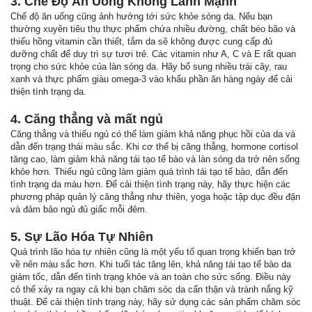
3. Chế Độ Ăn Uống Không Lành Mạnh
Chế độ ăn uống cũng ảnh hưởng tới sức khỏe sóng da. Nếu bạn
thường xuyên tiêu thụ thực phẩm chứa nhiều đường, chất béo bão và
thiếu hồng vitamin cần thiết, tắm da sẽ không được cung cấp đủ
dưỡng chất để duy trì sự tươi trẻ. Các vitamin như A, C và E rất quan
trọng cho sức khỏe của làn sóng da. Hãy bổ sung nhiều trái cây, rau
xanh và thực phẩm giàu omega-3 vào khẩu phần ăn hàng ngày để cải
thiện tình trạng da.
4. Căng thẳng và mất ngủ
Căng thẳng và thiếu ngủ có thể làm giảm khả năng phục hồi của da và
dẫn đến trạng thái màu sắc. Khi cơ thể bị căng thẳng, hormone cortisol
tăng cao, làm giảm khả năng tái tạo tế bào và làn sóng da trở nên sống
khỏe hơn. Thiếu ngủ cũng làm giảm quá trình tái tạo tế bào, dẫn đến
tình trạng da màu hơn. Để cải thiện tình trạng này, hãy thực hiện các
phương pháp quản lý căng thẳng như thiên, yoga hoặc tập dục đều đặn
và đảm bảo ngủ đủ giấc mỗi đêm.
5. Sự Lão Hóa Tự Nhiên
Quá trình lão hóa tự nhiên cũng là một yếu tố quan trọng khiến bạn trở
về nên màu sắc hơn. Khi tuổi tác tăng lên, khả năng tái tạo tế bào da
giảm tốc, dẫn đến tình trạng khỏe và an toàn cho sức sống. Điều này
có thể xảy ra ngay cả khi bạn chăm sóc da cẩn thận và tránh nắng kỹ
thuật. Để cải thiện tình trạng này, hãy sử dụng các sản phẩm chăm sóc