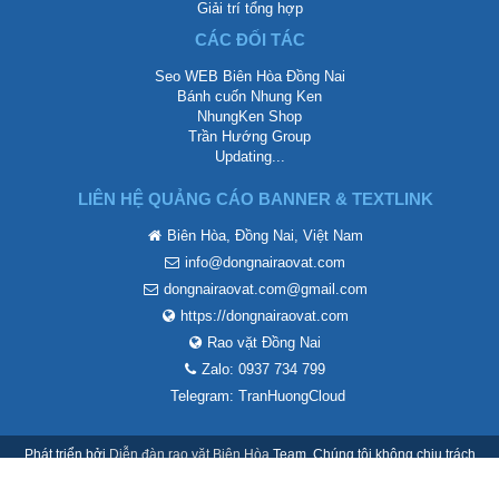
Giải trí tổng hợp
CÁC ĐỐI TÁC
Seo WEB Biên Hòa Đồng Nai
Bánh cuốn Nhung Ken
NhungKen Shop
Trần Hướng Group
Updating...
LIÊN HỆ QUẢNG CÁO BANNER & TEXTLINK
Biên Hòa, Đồng Nai, Việt Nam
info@dongnairaovat.com
dongnairaovat.com@gmail.com
https://dongnairaovat.com
Rao vặt Đồng Nai
Zalo: 0937 734 799
Telegram: TranHuongCloud
Phát triển bởi
Diễn đàn rao vặt Biên Hòa
Team. Chúng tôi không chịu trách
nhiệm mội nội dung thành viên đăng lên.
Tiếng Việt
Quy định và Nội quy
Liên hệ
Trợ giúp