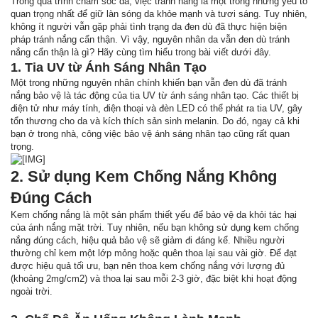
Trong quá trình chăm sóc da, việc tránh nắng là một trong những yếu tố
quan trọng nhất để giữ làn sóng da khỏe mạnh và tươi sáng. Tuy nhiên,
không ít người vẫn gặp phải tình trạng da đen dù đã thực hiện biện
pháp tránh nắng cẩn thận. Vì vậy, nguyên nhân da vẫn đen dù tránh
nắng cẩn thận là gì? Hãy cùng tìm hiểu trong bài viết dưới đây.
1. Tia UV từ Ánh Sáng Nhân Tạo
Một trong những nguyên nhân chính khiến bạn vẫn đen dù đã tránh
nắng bảo vệ là tác động của tia UV từ ánh sáng nhân tạo. Các thiết bị
điện tử như máy tính, điện thoại và đèn LED có thể phát ra tia UV, gây
tổn thương cho da và kích thích sản sinh melanin. Do đó, ngay cả khi
bạn ở trong nhà, công việc bảo vệ ánh sáng nhân tạo cũng rất quan
trọng.
2. Sử dụng Kem Chống Nắng Không
Đúng Cách
Kem chống nắng là một sản phẩm thiết yếu để bảo vệ da khỏi tác hại
của ánh nắng mặt trời. Tuy nhiên, nếu bạn không sử dụng kem chống
nắng đúng cách, hiệu quả bảo vệ sẽ giảm đi đáng kể. Nhiều người
thường chỉ kem một lớp mỏng hoặc quên thoa lại sau vài giờ. Để đạt
được hiệu quả tối ưu, bạn nên thoa kem chống nắng với lượng đủ
(khoảng 2mg/cm2) và thoa lại sau mỗi 2-3 giờ, đặc biệt khi hoạt động
ngoài trời.