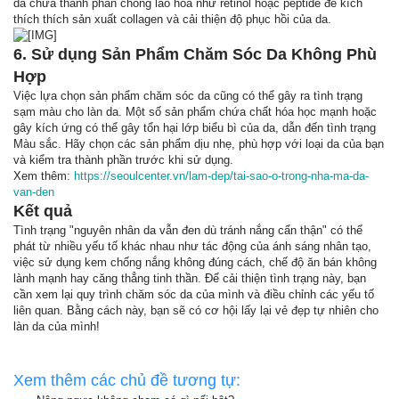
da chứa thành phần chống lão hóa như retinol hoặc peptide để kích
thích thích sản xuất collagen và cải thiện độ phục hồi của da.
6. Sử dụng Sản Phẩm Chăm Sóc Da Không Phù
Hợp
Việc lựa chọn sản phẩm chăm sóc da cũng có thể gây ra tình trạng
sạm màu cho làn da. Một số sản phẩm chứa chất hóa học mạnh hoặc
gây kích ứng có thể gây tổn hại lớp biểu bì của da, dẫn đến tình trạng
Màu sắc. Hãy chọn các sản phẩm dịu nhẹ, phù hợp với loại da của bạn
và kiểm tra thành phần trước khi sử dụng.
Xem thêm:
https://seoulcenter.vn/lam-dep/tai-sao-o-trong-nha-ma-da-
van-den
Kết quả
Tình trạng "nguyên nhân da vẫn đen dù tránh nắng cẩn thận" có thể
phát từ nhiều yếu tố khác nhau như tác động của ánh sáng nhân tạo,
việc sử dụng kem chống nắng không đúng cách, chế độ ăn bán không
lành mạnh hay căng thẳng tinh thần. Để cải thiện tình trạng này, bạn
cần xem lại quy trình chăm sóc da của mình và điều chỉnh các yếu tố
liên quan. Bằng cách này, bạn sẽ có cơ hội lấy lại vẻ đẹp tự nhiên cho
làn da của mình!
Xem thêm các chủ đề tương tự: