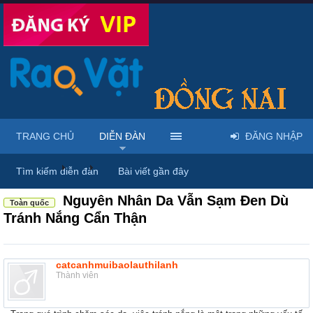
TRANG CHỦ
DIỄN ĐÀN
ĐĂNG NHẬP
Diễn đàn
...
Mỹ phẩm & spa làm đẹp tại Đồng Nai
Tìm kiếm diễn đàn
Bài viết gần đây
Nguyên Nhân Da Vẫn Sạm Đen Dù
Toàn quốc
Tránh Nắng Cẩn Thận
catcanhmuibaolauthilanh
Thành viên