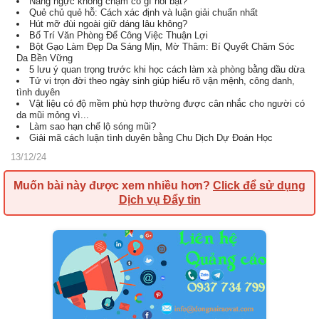
Nâng ngực không chạm có gì nổi bật?
Quẻ chủ quẻ hỗ: Cách xác định và luận giải chuẩn nhất
Hút mỡ đùi ngoài giữ dáng lâu không?
Bố Trí Văn Phòng Để Công Việc Thuận Lợi
Bột Gạo Làm Đẹp Da Sáng Mịn, Mờ Thâm: Bí Quyết Chăm Sóc
Da Bền Vững
5 lưu ý quan trọng trước khi học cách làm xà phòng bằng dầu dừa
Tử vi trọn đời theo ngày sinh giúp hiểu rõ vận mệnh, công danh,
tình duyên
Vật liệu có độ mềm phù hợp thường được cân nhắc cho người có
da mũi mỏng vì...
Làm sao hạn chế lộ sóng mũi?
Giải mã cách luận tình duyên bằng Chu Dịch Dự Đoán Học
13/12/24
Muốn bài này được xem nhiều hơn?
Click để sử dụng
Dịch vụ Đẩy tin