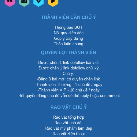
THÀNH VIÊN CẦN CHÚ Ý
Thông báo BQT
Nội quy diễn đàn
Góp ý xây dựng
Thảo luận chung
QUYỀN LỢI THÀNH VIÊN
Được chèn 1 link dofollow bài viết
Được chèn 1 link dofollow chữ ký
Chú ý:
-Đăng 3 bài mới có quyền chèn link
-Thành viên Thường - 1 chủ đề / ngày
-Thành viên VIP - 10 chủ đề / ngày
-Hết quyền đăng chủ để vẫn có thể reply hoặc commment
RAO VẶT CHÚ Ý
Rao vặt tổng hợp
Rao vặt nhà đất
Rao vặt mỹ phẩm làm đẹp
Rao vặt điện thoại