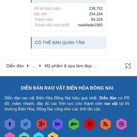
Đề tài thảo luận:
238,752
Bài viết:
254,184
Thành viên:
84,329
Thành viên mới nhất:
nawillade1983
CÓ THỂ BẠN QUAN TÂM
Diễn đàn
...
Mỹ phẩm & spa làm đẹp tại Đồng Nai
DIỄN ĐÀN RAO VẶT BIÊN HÒA ĐỒNG NAI
Diễn đàn rao vặt Biên Hòa Đồng Nai
hiệu quả nhất.
Diễn đàn
có PR
tốt, index nhanh, đầy đủ các lĩnh vực cho thành viên
rao vặt
tại thị
trường Biên Hòa, Đồng Nai cũng như các tỉnh lân cận.