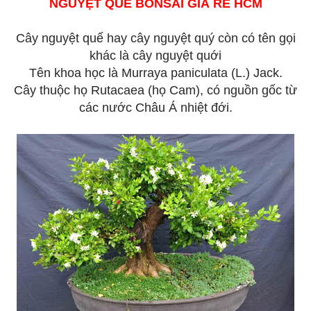
NGUYỆT QUẾ BONSAI GIÁ RẺ HCM
Cây nguyệt quế hay cây nguyệt quý còn có tên gọi
khác là cây nguyệt quới
Tên khoa học là Murraya paniculata (L.) Jack.
Cây thuộc họ Rutacaea (họ Cam), có nguồn gốc từ
các nước Châu Á nhiệt đới.