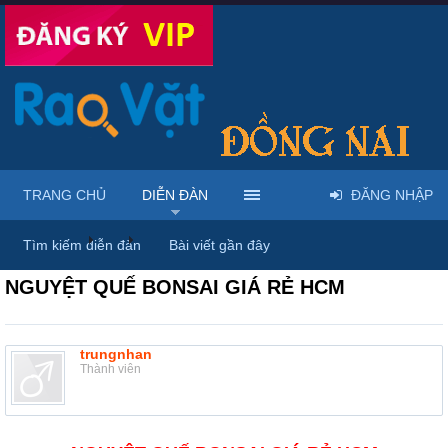
TRANG CHỦ
DIỄN ĐÀN
ĐĂNG NHẬP
Diễn đàn
...
Rao vặt tổng hợp - Uy tín - Miễn phí
Tìm kiếm diễn đàn
Bài viết gần đây
NGUYỆT QUẾ BONSAI GIÁ RẺ HCM
trungnhan
Thành viên