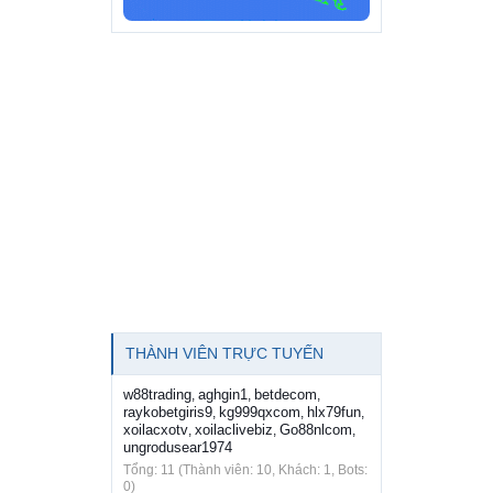
THÀNH VIÊN TRỰC TUYẾN
w88trading
aghgin1
betdecom
,
,
,
raykobetgiris9
kg999qxcom
hlx79fun
,
,
,
xoilacxotv
xoilaclivebiz
Go88nlcom
,
,
,
ungrodusear1974
Tổng: 11 (Thành viên: 10, Khách: 1, Bots:
0)