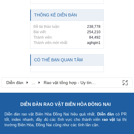
THỐNG KÊ DIỄN ĐÀN
Đề tài thảo luận:
238,778
Bài viết:
254,210
Thành viên:
84,492
Thành viên mới nhất:
aghgin1
CÓ THỂ BẠN QUAN TÂM
Diễn đàn
...
Rao vặt tổng hợp - Uy tín - Miễn phí
DIỄN ĐÀN RAO VẶT BIÊN HÒA ĐỒNG NAI
Diễn đàn rao vặt Biên Hòa Đồng Nai
hiệu quả nhất.
Diễn đàn
có PR
tốt, index nhanh, đầy đủ các lĩnh vực cho thành viên
rao vặt
tại thị
trường Biên Hòa, Đồng Nai cũng như các tỉnh lân cận.