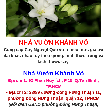
NHÀ VƯỜN KHÁNH VÕ
Cung cấp Cây Nguyệt Quế với nhiều mức giá ưu
đãi khác nhau tùy theo giống, hình thức trồng và
kích thước cây.
Nhà Vườn Khánh Võ
Địa chỉ 1: 92 Phan Huy Ích, P.15, Q.Tân Bình,
TP.HCM
- Địa chỉ 2: 38/89 đường Đông Hưng Thuận 11,
phường Đông Hưng Thuận, quận 12, TPHCM
(Đối diện UBND phường Đông Hưng Thuận,