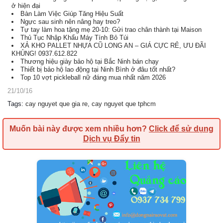
ở hiện đại
Bàn Làm Việc Giúp Tăng Hiệu Suất
Ngực sau sinh nên nâng hay treo?
Tự tay làm hoa tặng mẹ 20-10: Gửi trao chân thành tại Maison
Thủ Tục Nhập Khẩu Máy Tính Bỏ Túi
XẢ KHO PALLET NHỰA CŨ LONG AN – GIÁ CỰC RẺ, ƯU ĐÃI
KHỦNG! 0937.612.822
Thương hiệu giày bảo hộ tại Bắc Ninh bán chạy
Thiết bị bảo hộ lao động tại Ninh Bình ở đâu tốt nhất?
Top 10 vợt pickleball nữ đáng mua nhất năm 2026
21/10/16
Tags
:
cay nguyet que gia re
,
cay nguyet que tphcm
Muốn bài này được xem nhiều hơn?
Click để sử dụng
Dịch vụ Đẩy tin