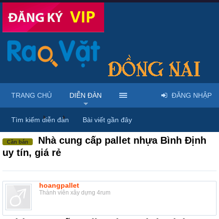
TRANG CHỦ
DIỄN ĐÀN
ĐĂNG NHẬP
Diễn đàn
...
Rao vặt tổng hợp - Uy tín - Miễn phí
Tìm kiếm diễn đàn
Bài viết gần đây
Nhà cung cấp pallet nhựa Bình Định
Cần bán
uy tín, giá rẻ
hoangpallet
Thành viên xây dựng 4rum