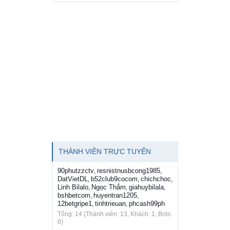
THÀNH VIÊN TRỰC TUYẾN
90phutzzctv
resnistnusbcong1985
,
,
DatVietDL
b52club9cocom
chichchoc
,
,
,
Linh Bilalo
Ngọc Thắm
giahuybilala
,
,
,
bshbetcom
huyentran1205
,
,
12betgripe1
tinhtrieuan
phcash99ph
,
,
Tổng: 14 (Thành viên: 13, Khách: 1, Bots:
0)