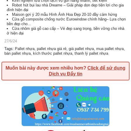
Kinh nghiệm lựa chọn dịch vụ gửi hàng nhanh, tiết kiệm
Robot hút bụi lau nhà Dreame – Giải pháp dọn dẹp tiện lợi cho gia
đình hiện đại
Maison gợi ý 20 mẫu Hình Ảnh Hoa Đẹp 20-10 đầy cảm hứng
Cửa gỗ composite chống nước Eurowindow chính hãng– Lựa chọn
bền đẹp cho...
Cửa nhôm giả gỗ cao cấp – Vẻ đẹp sang trọng, bền vững cho nhà
ở hiện đại
27/6/24
Tags
:
Pallet nhựa
,
pallet nhựa giá rẻ
,
giá pallet nhựa
,
mua pallet nhựa
,
bán pallet nhựa
,
kích thước pallet nhựa
,
thanh lý pallet nhựa
Muốn bài này được xem nhiều hơn?
Click để sử dụng
Dịch vụ Đẩy tin