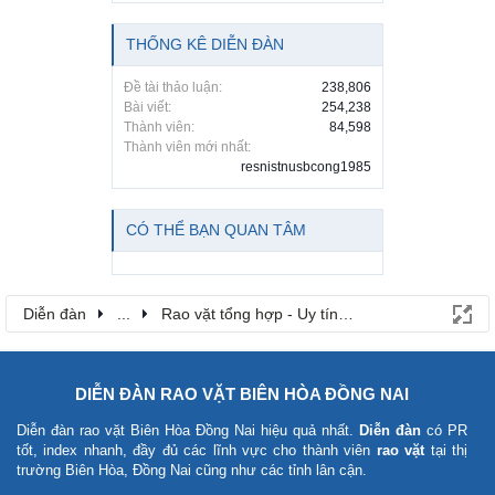
THỐNG KÊ DIỄN ĐÀN
Đề tài thảo luận:
238,806
Bài viết:
254,238
Thành viên:
84,598
Thành viên mới nhất:
resnistnusbcong1985
CÓ THỂ BẠN QUAN TÂM
Diễn đàn
...
Rao vặt tổng hợp - Uy tín - Miễn phí
DIỄN ĐÀN RAO VẶT BIÊN HÒA ĐỒNG NAI
Diễn đàn rao vặt Biên Hòa Đồng Nai
hiệu quả nhất.
Diễn đàn
có PR
tốt, index nhanh, đầy đủ các lĩnh vực cho thành viên
rao vặt
tại thị
trường Biên Hòa, Đồng Nai cũng như các tỉnh lân cận.