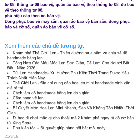
tư 08, thông tư 08 bảo vệ, quần áo bảo vệ theo thông tư 08, đồ baỏ
vệ theo thông tư 08.
phù hiệu cấp theo áo bảo vệ.
Đồng phục bảo vệ may sẵn, quần áo bảo vệ bán sẵn, đồng phục
bảo vệ cỡ số, quần áo bảo vệ cỡ số.
Xem thêm các chủ đề tương tự:
Khám phá Thế Giới Len - Thiên đường mua sắm và chia sẻ đồ
handmade bằng len...
Tổng Hợp Các Mẫu Móc Len Đơn Giản, Dễ Làm Cho Người Bắt
Đầu, Năm 2026
Túi Len Handmade– Xu Hướng Phụ Kiện Thời Trang Được Yêu
Thích Nhất Hiện Nay
Thế Giới Len - Địa chỉ cung cấp hoa len mini handmade xinh xắn,
giá rẻ tại...
Cách làm đồ handmade bằng len đơn giản
Cẩm nang về len
Cách làm đồ handmade bằng len đơn giản
Bí Quyết Móc Hoa Len Mini Nhanh, Đẹp Và Không Tốn Nhiều Thời
Gian
Đi học đi chơi mặc gì cho thoải mái? Khám phá ngay tủ đồ cơ bản
từ Xing Store
Phụ kiện tóc – Bí quyết giúp nàng nổi bật mỗi ngày
21/9/16