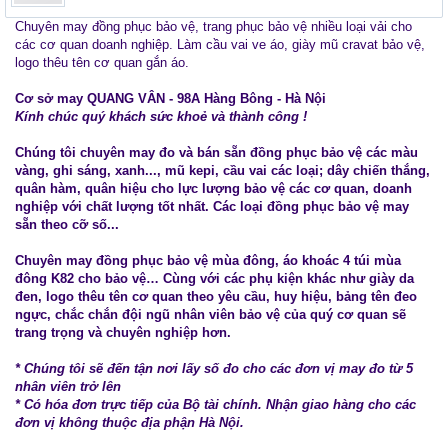
Chuyên may đồng phục bảo vệ, trang phục bảo vệ nhiều loại vải cho
các cơ quan doanh nghiệp. Làm cầu vai ve áo, giày mũ cravat bảo vệ,
logo thêu tên cơ quan gắn áo.
Cơ sở may QUANG VÂN - 98A Hàng Bông - Hà Nội
Kính chúc quý khách sức khoẻ và thành công !
Chúng tôi chuyên may đo và bán sẵn đồng phục bảo vệ các màu
vàng, ghi sáng, xanh..., mũ kepi, cầu vai các loại; dây chiến thắng,
quân hàm, quân hiệu cho lực lượng bảo vệ các cơ quan, doanh
nghiệp với chất lượng tốt nhất. Các loại đồng phục bảo vệ may
sẵn theo cỡ số...
Chuyên may đồng phục bảo vệ mùa đông, áo khoác 4 túi mùa
đông K82 cho bảo vệ… Cùng với các phụ kiện khác như giày da
đen, logo thêu tên cơ quan theo yêu cầu, huy hiệu, bảng tên đeo
ngực, chắc chắn đội ngũ nhân viên bảo vệ của quý cơ quan sẽ
trang trọng và chuyên nghiệp hơn.
* Chúng tôi sẽ đến tận nơi lấy số đo cho các đơn vị may đo từ 5
nhân viên trở lên
* Có hóa đơn trực tiếp của Bộ tài chính. Nhận giao hàng cho các
đơn vị không thuộc địa phận Hà Nội.