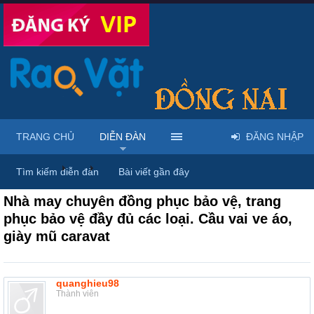
TRANG CHỦ
DIỄN ĐÀN
ĐĂNG NHẬP
Diễn đàn
...
Mua bán thời trang nam nữ
Tìm kiếm diễn đàn
Bài viết gần đây
Nhà may chuyên đồng phục bảo vệ, trang
phục bảo vệ đầy đủ các loại. Cầu vai ve áo,
giày mũ caravat
quanghieu98
Thành viên