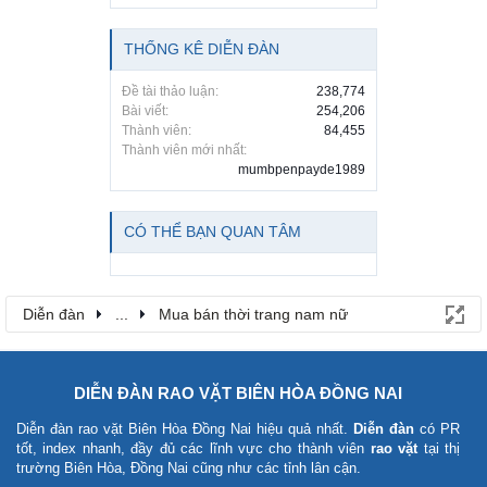
THỐNG KÊ DIỄN ĐÀN
Đề tài thảo luận:
238,774
Bài viết:
254,206
Thành viên:
84,455
Thành viên mới nhất:
mumbpenpayde1989
CÓ THỂ BẠN QUAN TÂM
Diễn đàn
...
Mua bán thời trang nam nữ
DIỄN ĐÀN RAO VẶT BIÊN HÒA ĐỒNG NAI
Diễn đàn rao vặt Biên Hòa Đồng Nai
hiệu quả nhất.
Diễn đàn
có PR
tốt, index nhanh, đầy đủ các lĩnh vực cho thành viên
rao vặt
tại thị
trường Biên Hòa, Đồng Nai cũng như các tỉnh lân cận.