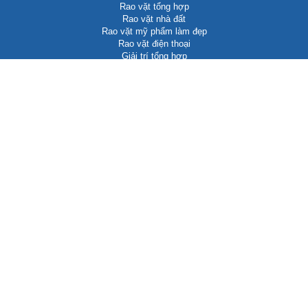
Rao vặt tổng hợp
Rao vặt nhà đất
Rao vặt mỹ phẩm làm đẹp
Rao vặt điện thoại
Giải trí tổng hợp
CÁC ĐỐI TÁC
Seo WEB Biên Hòa Đồng Nai
Bánh cuốn Nhung Ken
NhungKen Shop
Trần Hướng Group
Updating...
LIÊN HỆ QUẢNG CÁO BANNER & TEXTLINK
Biên Hòa, Đồng Nai, Việt Nam
info@dongnairaovat.com
dongnairaovat.com@gmail.com
https://dongnairaovat.com
Rao vặt Đồng Nai
Zalo: 0937 734 799
Telegram: TranHuongCloud