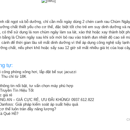
h rất ngọt và bỗ dưỡng, chỉ cần mỗi ngày dùng 2 chén canh rau Chùm Ngâ
ưỡng chất thiết yếu cho cơ thể, đặc biệt tốt cho trẻ em suy dinh dưỡng và n
ị, có thể sử dụng lá non chùm ngây làm sa lát, xào thịt hoặc xay thành bột p
nh bằng là Chùm ngây sau khi sôi mới bỏ rau vào tránh đun nhiệt độ cao sẽ m
 cành để thời gian lâu sẽ mất dinh dưỡng vì thế áp dụng công nghệ sấy lạn
ưỡng chất, nếu phơi khô hoặc sấy sau 12 giờ sẽ mất nhiều giá trị của loại câ
ng tự:
hi công phòng xông hơi, lắp đặt bể sục jacuzzi
a Thu chỉ từ 18K
thông tin nổi bật, tư vấn chọn máy phù hợp
ruyền Tín Hiệu Tốt
 giá rẻ
G AN – GIÁ CỰC RẺ, ƯU ĐÃI KHỦNG! 0937.612.822
anfoss: Giải pháp kiểm soát áp suất hiệu quả
 cơ thể luôn tràn đầy năng lượng?
Và Quẻ Hỗ?
Ch