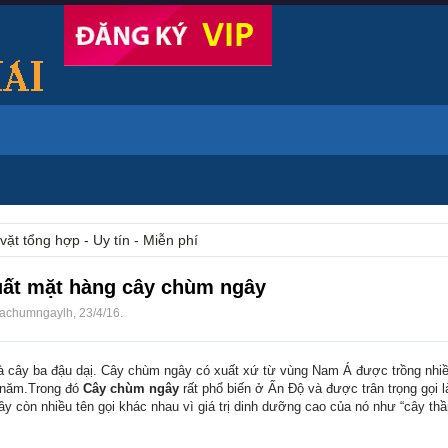
vặt tổng hợp - Uy tín - Miễn phí
uất mặt hàng cây chùm ngây
rachumngaylh
,
23/4/16
.
à cây ba đậu dạị. Cây chùm ngây có xuất xứ từ vùng Nam Á được trồng nhi
n năm.Trong đó
Cây chùm ngây
rất phổ biến ở Ấn Độ và được trân trọng gọi 
gây còn nhiều tên gọi khác nhau vì giá trị dinh dưỡng cao của nó như “cây thầ