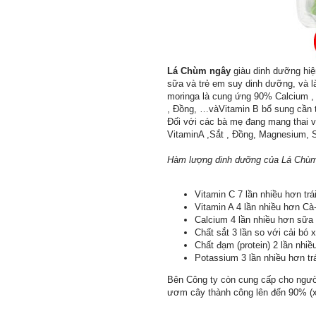
Lá Chùm ngây
giàu dinh dưỡng hiệ
sữa và trẻ em suy dinh dưỡng, và là 
moringa là cung ứng 90% Calcium ,
, Đồng, …vàVitamin B bổ sung cần th
Đối với các bà mẹ đang mang thai v
VitaminA ,Sắt , Đồng, Magnesium, Su
Hàm lượng dinh dưỡng của Lá Chùm N
Vitamin C 7 lần nhiều hơn tr
Vitamin A 4 lần nhiều hơn Cà-
Calcium 4 lần nhiều hơn sữa
Chất sắt 3 lần so với cải bó x
Chất đạm (protein) 2 lần nhi
Potassium 3 lần nhiều hơn trá
Bên Công ty còn cung cấp cho người 
ươm cây thành công lên đến 90% (x