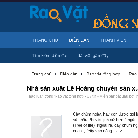
TRANG CHỦ
DIỄN ĐÀN
THÀNH VIÊN
Tìm kiếm diễn đàn
Bài viết gần đây
Trang chủ
Diễn đàn
Rao vặt tổng hợp
Rao 
Nhà sản xuất Lê Hoàng chuyên sản x
Thảo luận trong '
Rao vặt tổng hợp - Uy tín - Miễn phí
' bắt đầu bởi
t
Cây chùm ngây, hay còn được gọi l
và châu Phi với lịch sử hơn 4 ngà
(Tree of life). Ngoài ra, cây chùm n
quan” , “cây vạn năng” ,v..v..