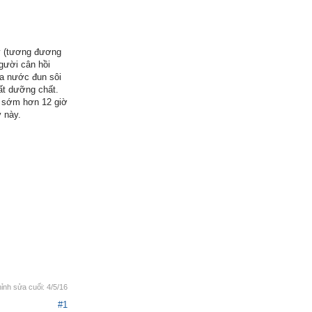
y (tương đương
gười cân hồi
ha nước đun sôi
ất dưỡng chất.
h sớm hơn 12 giờ
y này.
ỉnh sửa cuối:
4/5/16
#1