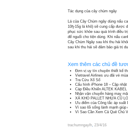
Tác dụng của cây chùm ngây
Lá của Cây Chùm ngây dùng nấu can
10ɧ-15g lá khô) sẽ cung cấp được d
phục sức khỏe sau quá trình điều tr
để nguổi cho tiện dùng. Khi nấu ca
Cây Chùm Ngây sau khi thu hái khỏi
sau khi thu hái sẽ đảm bảo giá trị d
Xem thêm các chủ đề tươ
Đơn vị uy tín chuyên thiết kế t
Vietravel Airlines ưu đãi vé mù
Tra Cứu Xổ Số
Cấu hình iPhone 18 – Cập nhật 
Cáp Điều Khiển ALTEK KABEL T
Nhận vận chuyển hàng may mặc
XẢ KHO PALLET NHỰA CŨ LON
Ưu điểm của Công tắc áp suất D
Vì sao lối sống lành mạnh giúp
Vì Sao Cần Xem Cả Quẻ Chủ 
trachumngaylh
,
23/4/16