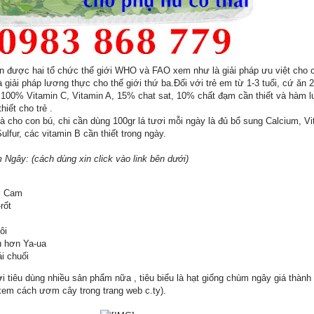
n được hai tổ chức thế giới WHO và FAO xem như là giải pháp ưu việt cho 
giải pháp lương thực cho thế giới thứ ba.Đối với trẻ em từ 1-3 tuổi, cứ ăn 2
 100% Vitamin C, Vitamin A, 15% chat sat, 10% chất đạm cần thiết và hàm 
iết cho trẻ .
à cho con bú, chi cần dùng 100gr lá tươi mỗi ngày là đủ bổ sung Calcium, Vi
lfur, các vitamin B cần thiết trong ngày.
gây: (cách dùng xin click vào link bên dưới)
ái Cam
rốt
ôi
ều hơn Ya-ua
i chuối
tiêu dùng nhiều sản phẩm nữa , tiêu biểu là hạt giống chùm ngây giá thành 
em cách ươm cây trong trang web c.ty).