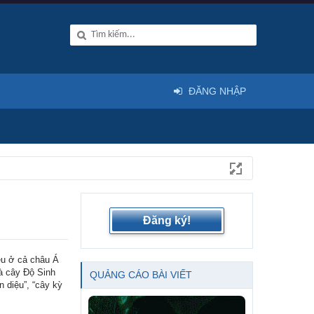
ĐĂNG NHẬP
Đăng ký!
ều ở cả châu Á
là cây Độ Sinh
QUẢNG CÁO BÀI VIẾT
n diệu”, “cây kỳ