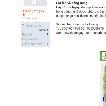
Lợi ích và công dụng :
Cây Chùm Ngây
Moringa Oleifera hi
trachumngayl
trong công nghệ dược phẩm, mỹ phẩ
h
dụng moriga như dược liệu kỳ diệu
Thành viên
Xin liên hê : Công ty Lê Hoàng
Tham gia ngày:
Tel: ( 08) 667 668 63 - 0983868779
22/4/16
web ; caychumngay .com - caythuoc
Bài viết:
7
Đã được thích:
0
Điểm thành tích:
7