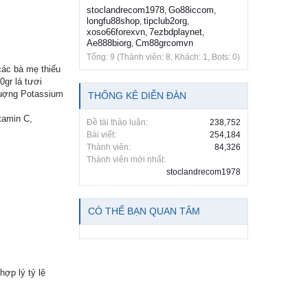
stoclandrecom1978
Go88iccom
,
,
longfu88shop
tipclub2org
,
,
xoso66forexvn
7ezbdplaynet
,
,
Ae888biorg
Cm88grcomvn
,
Tổng: 9 (Thành viên: 8, Khách: 1, Bots: 0)
các bà mẹ thiếu
0gr lá tươi
luợng Potassium
THỐNG KÊ DIỄN ĐÀN
tamin C,
Đề tài thảo luận:
238,752
Bài viết:
254,184
Thành viên:
84,326
Thành viên mới nhất:
stoclandrecom1978
CÓ THỂ BẠN QUAN TÂM
hợp lý tỷ lệ