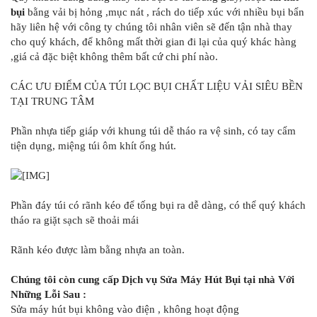
bụi
bằng vải bị hỏng ,mục nát , rách do tiếp xúc với nhiều bụi bẩn
hãy liên hệ với công ty chúng tôi nhân viên sẽ đến tận nhà thay
cho quý khách, để không mất thời gian đi lại của quý khác hàng
,giá cả đặc biệt không thêm bất cứ chi phí nào.
CÁC ƯU ĐIỂM CỦA TÚI LỌC BỤI CHẤT LIỆU VẢI SIÊU BỀN
TẠI TRUNG TÂM
Phần nhựa tiếp giáp với khung túi dễ tháo ra vệ sinh, có tay cẩm
tiện dụng, miệng túi ôm khít ống hút.
Phần đáy túi có rãnh kéo để tống bụi ra dễ dàng, có thể quý khách
tháo ra giặt sạch sẽ thoải mái
Rãnh kéo được làm bằng nhựa an toàn.
Chúng tôi còn cung cấp Dịch vụ Sửa Máy Hút Bụi tại nhà Với
Những Lỗi Sau :
Sửa máy hút bụi không vào điện , không hoạt động