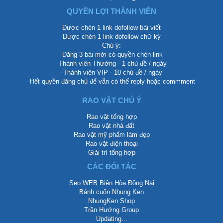
QUYỀN LỢI THÀNH VIÊN
Được chèn 1 link dofollow bài viết
Được chèn 1 link dofollow chữ ký
Chú ý:
-Đăng 3 bài mới có quyền chèn link
-Thành viên Thường - 1 chủ đề / ngày
-Thành viên VIP - 10 chủ đề / ngày
-Hết quyền đăng chủ để vẫn có thể reply hoặc commment
RAO VẶT CHÚ Ý
Rao vặt tổng hợp
Rao vặt nhà đất
Rao vặt mỹ phẩm làm đẹp
Rao vặt điện thoại
Giải trí tổng hợp
CÁC ĐỐI TÁC
Seo WEB Biên Hòa Đồng Nai
Bánh cuốn Nhung Ken
NhungKen Shop
Trần Hướng Group
Updating...