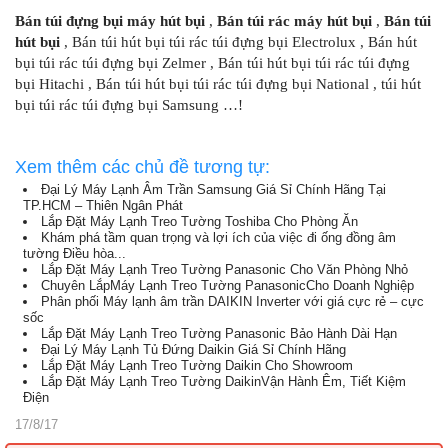
Bán túi đựng bụi máy hút bụi
,
Bán túi rác máy hút bụi
,
Bán túi
hút bụi
, Bán túi hút bụi túi rác túi đựng bụi Electrolux , Bán hút
bụi túi rác túi đựng bụi Zelmer , Bán túi hút bụi túi rác túi đựng
bụi Hitachi , Bán túi hút bụi túi rác túi đựng bụi National , túi hút
bụi túi rác túi đựng bụi Samsung …!
Xem thêm các chủ đề tương tự:
Đại Lý Máy Lạnh Âm Trần Samsung Giá Sỉ Chính Hãng Tại
TP.HCM – Thiên Ngân Phát
Lắp Đặt Máy Lạnh Treo Tường Toshiba Cho Phòng Ăn
Khám phá tầm quan trọng và lợi ích của việc đi ống đồng âm
tường Điều hòa...
Lắp Đặt Máy Lạnh Treo Tường Panasonic Cho Văn Phòng Nhỏ
Chuyên LắpMáy Lạnh Treo Tường PanasonicCho Doanh Nghiệp
Phân phối Máy lạnh âm trần DAIKIN Inverter với giá cực rẻ – cực
sốc
Lắp Đặt Máy Lạnh Treo Tường Panasonic Bảo Hành Dài Hạn
Đại Lý Máy Lạnh Tủ Đứng Daikin Giá Sỉ Chính Hãng
Lắp Đặt Máy Lạnh Treo Tường Daikin Cho Showroom
Lắp Đặt Máy Lạnh Treo Tường DaikinVận Hành Êm, Tiết Kiệm
Điện
17/8/17