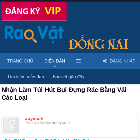
TRANG CHỦ
DIỄN ĐÀN
ĐĂNG NHẬP
Diễn đàn
...
Mua bán & sửa điện tử, điện lạnh
Tìm kiếm diễn đàn
Bài viết gần đây
Nhận Làm Túi Hút Bụi Đựng Rác Bằng Vải
Các Loại
auyeuch
Thành viên xây dựng 4rum