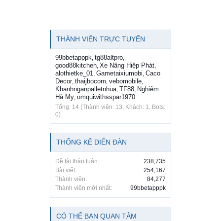
THÀNH VIÊN TRỰC TUYẾN
99bbetapppk
tg88altpro
,
,
good88kitchen
Xe Nâng Hiệp Phát
,
,
alothietke_01
Gametaixiumobi
Caco
,
,
Decor
thaijbocom
vebomobile
,
,
,
Khanhnganpalletnhua
TF88
Nghiêm
,
,
Hà My
omquiwithsspar1970
,
Tổng: 14 (Thành viên: 13, Khách: 1, Bots:
0)
THỐNG KÊ DIỄN ĐÀN
Đề tài thảo luận:
238,735
Bài viết:
254,167
Thành viên:
84,277
Thành viên mới nhất:
99bbetapppk
CÓ THỂ BẠN QUAN TÂM