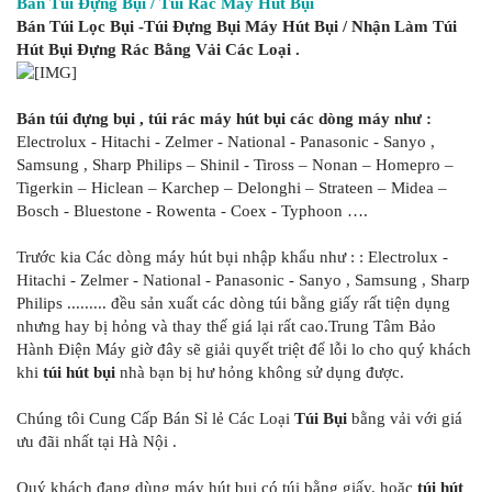
Bán Túi Đựng Bụi / Túi Rác Máy Hút Bụi
Bán Túi Lọc Bụi -Túi Đựng Bụi Máy Hút Bụi / Nhận Làm Túi
Hút Bụi Đựng Rác Bằng Vải Các Loại .
Bán túi đựng bụi , túi rác máy hút bụi các dòng máy như :
Electrolux - Hitachi - Zelmer - National - Panasonic - Sanyo ,
Samsung , Sharp Philips – Shinil - Tiross – Nonan – Homepro –
Tigerkin – Hiclean – Karchep – Delonghi – Strateen – Midea –
Bosch - Bluestone - Rowenta - Coex - Typhoon ….
Trước kia Các dòng máy hút bụi nhập khẩu như : : Electrolux -
Hitachi - Zelmer - National - Panasonic - Sanyo , Samsung , Sharp
Philips ......... đều sản xuất các dòng túi bằng giấy rất tiện dụng
nhưng hay bị hỏng và thay thế giá lại rất cao.Trung Tâm Bảo
Hành Điện Máy giờ đây sẽ giải quyết triệt để lỗi lo cho quý khách
khi
túi hút bụi
nhà bạn bị hư hỏng không sử dụng được.
Chúng tôi Cung Cấp Bán Sỉ lẻ Các Loại
Túi Bụi
bằng vải với giá
ưu đãi nhất tại Hà Nội .
Quý khách đang dùng máy hút bụi có túi bằng giấy, hoặc
túi hút