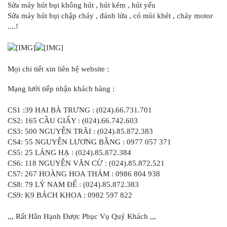
Sửa máy hút bụi không hút , hút kém , hút yếu
Sửa máy hút bụi chập cháy , đánh lửa , có mùi khét , cháy motor
....!
Mọi chi tiết xin liên hệ website :
Mạng lưới tiếp nhận khách hàng :
CS1 :39 HAI BÀ TRƯNG : (024).66.731.701
CS2: 165 CẦU GIẤY : (024).66.742.603
CS3: 500 NGUYỄN TRÃI : (024).85.872.383
CS4: 55 NGUYỄN LƯƠNG BẰNG : 0977 057 371
CS5: 25 LÁNG HẠ : (024).85.872.384
CS6: 118 NGUYỄN VĂN CỪ : (024).85.872.521
CS7: 267 HOÀNG HOA THÁM : 0986 804 938
CS8: 79 LÝ NAM ĐẾ : (024).85.872.383
CS9: K9 BÁCH KHOA : 0982 597 822
,,, Rất Hân Hạnh Được Phục Vụ Quý Khách ,,,