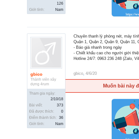
126
Giới tính:
Nam
Chuyên thanh lý phòng nét, máy tí
Quận 1, Quận 2, Quận 9, Quận 11, Q
- Báo giá nhanh trong ngày
- Chiết khấu cao cho người giới thi
Hotline 24/7: 0963 236 248 (Zalo, Vi
gbico
,
4/6/20
gbico
Thành viên xây
dựng 4rum
Muốn bài này 
Tham gia ngày:
2/10/18
Bài viết:
373
Đã được thích:
0
Điểm thành tích:
36
Giới tính:
Nam