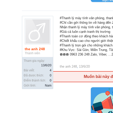
#Thanh lý máy tính văn phòng, than
#Chỉ cần gởi thông tin về hàng đến 
Nhận thanh lý máy tính văn phòng, t
#Giá cả luôn cạnh tranh thị trường
#Thanh toán cơ động theo khách hàn
#Chiết khấu cao cho người giới thiệ
#Thanh lý trọn gói cho những khách
the anh 248
#Khu Vực: Sài Gòn, Miền Trung, T
Thành viên
☎️☎️☎️ 0963 236 248 Zalo, Viber, …2
Tham gia ngày:
13/6/20
the anh 248
,
13/6/20
Bài viết:
4
Đã được thích:
0
Muốn bài này 
Điểm thành tích:
0
Giới tính:
Nam