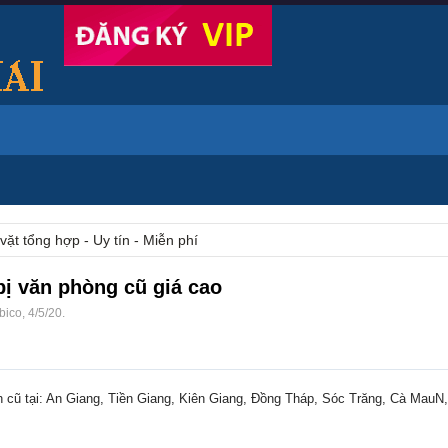
vặt tổng hợp - Uy tín - Miễn phí
 bị văn phòng cũ giá cao
bico
,
4/5/20
.
h cũ tại: An Giang, Tiền Giang, Kiên Giang, Đồng Tháp, Sóc Trăng, Cà MauN