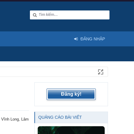
ĐĂNG NHẬP
Đăng ký!
QUẢNG CÁO BÀI VIẾT
, Vĩnh Long, Lâm