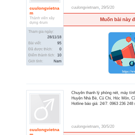
cuulongvietnam
,
29/5/20
cuulongvietna
m
Thành viên xây
Muốn bài này 
dựng 4rum
Tham gia ngày:
28/11/18
Bài viết:
95
Đã được thích:
0
Điểm thành tích:
10
Giới tính:
Nam
Chuyên thanh lý phòng nét, máy tín
Huyện Nhà Bè, Củ Chi, Hóc Môn, Cầ
Hotline báo giá: 24/7: 0963 236 248 
cuulongvietnam
,
30/5/20
cuulongvietna
m