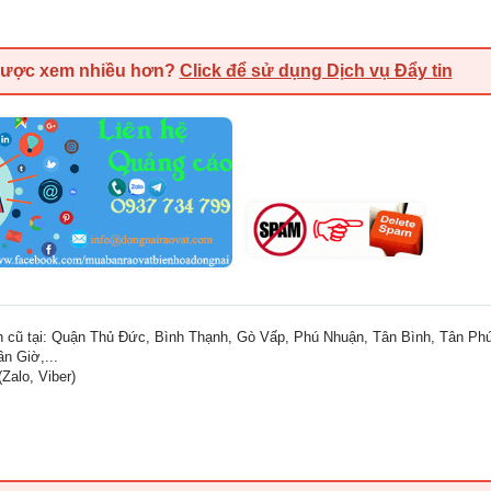
được xem nhiều hơn?
Click để sử dụng Dịch vụ Đẩy tin
h cũ tại: Quận Thủ Đức, Bình Thạnh, Gò Vấp, Phú Nhuận, Tân Bình, Tân Phú
n Giờ,...
(Zalo, Viber)