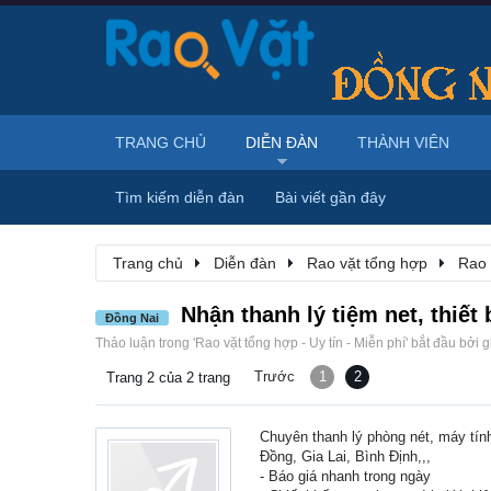
TRANG CHỦ
DIỄN ĐÀN
THÀNH VIÊN
Tìm kiếm diễn đàn
Bài viết gần đây
Trang chủ
Diễn đàn
Rao vặt tổng hợp
Rao 
Nhận thanh lý tiệm net, thiết
Đồng Nai
Thảo luận trong '
Rao vặt tổng hợp - Uy tín - Miễn phí
' bắt đầu bởi
g
Trước
1
2
Trang 2 của 2 trang
Chuyên thanh lý phòng nét, máy tín
Đồng, Gia Lai, Bình Định,,,
- Báo giá nhanh trong ngày