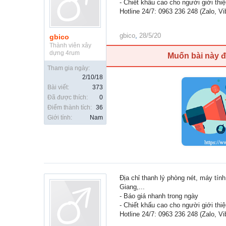
- Chiết khấu cao cho người giới thi
Hotline 24/7: 0963 236 248 (Zalo, Vi
gbico
,
28/5/20
gbico
Thành viên xây
dựng 4rum
Muốn bài này 
Tham gia ngày:
2/10/18
Bài viết:
373
Đã được thích:
0
Điểm thành tích:
36
Giới tính:
Nam
Địa chỉ thanh lý phòng nét, máy tín
Giang,...
- Báo giá nhanh trong ngày
- Chiết khấu cao cho người giới thi
Hotline 24/7: 0963 236 248 (Zalo, Vi