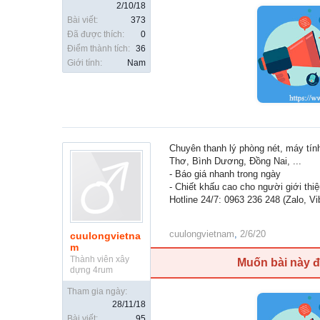
2/10/18
Bài viết:
373
Đã được thích:
0
Điểm thành tích:
36
Giới tính:
Nam
Chuyên thanh lý phòng nét, máy tí
Thơ, Bình Dương, Đồng Nai, ...
- Báo giá nhanh trong ngày
- Chiết khấu cao cho người giới thi
Hotline 24/7: 0963 236 248 (Zalo, Vi
cuulongvietnam
,
2/6/20
cuulongvietna
m
Thành viên xây
Muốn bài này 
dựng 4rum
Tham gia ngày:
28/11/18
Bài viết:
95