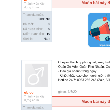
Muốn bài này 
Thành viên xây
dựng 4rum
Tham gia ngày:
28/11/18
Bài viết:
95
Đã được thích:
0
Điểm thành tích:
10
Giới tính:
Nam
Chuyên thanh lý phòng nét, máy tí
Quận Gò Vấp, Quận Phú Nhuận, Quậ
- Báo giá nhanh trong ngày
- Chiết khấu cao cho người giới thi
Hotline 24/7: 0963 236 248 (Zalo, Vi
gbico
,
1/6/20
gbico
Thành viên xây
dựng 4rum
Muốn bài này 
Tham gia ngày: