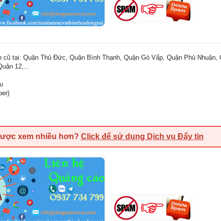
nh cũ tại: Quận Thủ Đức, Quận Bình Thạnh, Quận Gò Vấp, Quận Phú Nhuận,
uận 12,...
ệu
ber)
được xem nhiều hơn?
Click để sử dụng Dịch vụ Đẩy tin