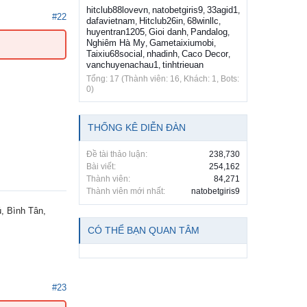
hitclub88lovevn
natobetgiris9
33agid1
,
,
,
#22
dafavietnam
Hitclub26in
68winllc
,
,
,
huyentran1205
Gioi danh
Pandalog
,
,
,
Nghiêm Hà My
Gametaixiumobi
,
,
Taixiu68social
nhadinh
Caco Decor
,
,
,
vanchuyenachau1
tinhtrieuan
,
Tổng: 17 (Thành viên: 16, Khách: 1, Bots:
0)
THỐNG KÊ DIỄN ĐÀN
Đề tài thảo luận:
238,730
Bài viết:
254,162
Thành viên:
84,271
Thành viên mới nhất:
natobetgiris9
, Bình Tân,
CÓ THỂ BẠN QUAN TÂM
#23