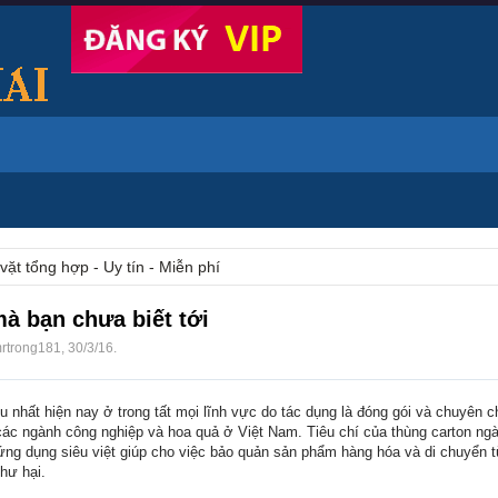
vặt tổng hợp - Uy tín - Miễn phí
à bạn chưa biết tới
rtrong181
,
30/3/16
.
 nhất hiện nay ở trong tất mọi lĩnh vực do tác dụng là đóng gói và chuyên 
 các ngành công nghiệp và hoa quả ở Việt Nam. Tiêu chí của thùng carton ng
 ứng dụng siêu việt giúp cho việc bảo quản sản phẩm hàng hóa và di chuyển t
hư hại.