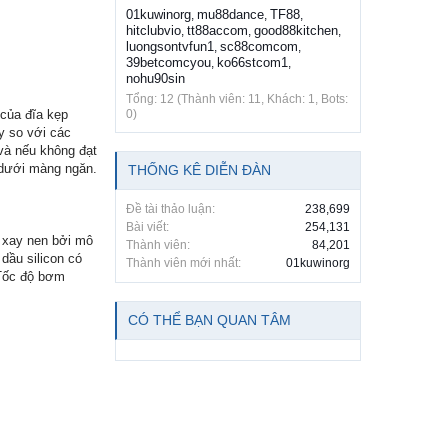
01kuwinorg
mu88dance
TF88
,
,
,
hitclubvio
tt88accom
good88kitchen
,
,
,
luongsontvfun1
sc88comcom
,
,
39betcomcyou
ko66stcom1
,
,
nohu90sin
Tổng: 12 (Thành viên: 11, Khách: 1, Bots:
 của đĩa kẹp
0)
y so với các
và nếu không đạt
o dưới màng ngăn.
THỐNG KÊ DIỄN ĐÀN
Đề tài thảo luận:
238,699
Bài viết:
254,131
 xay nen bởi mô
Thành viên:
84,201
 dầu silicon có
Thành viên mới nhất:
01kuwinorg
 Tốc độ bơm
CÓ THỂ BẠN QUAN TÂM