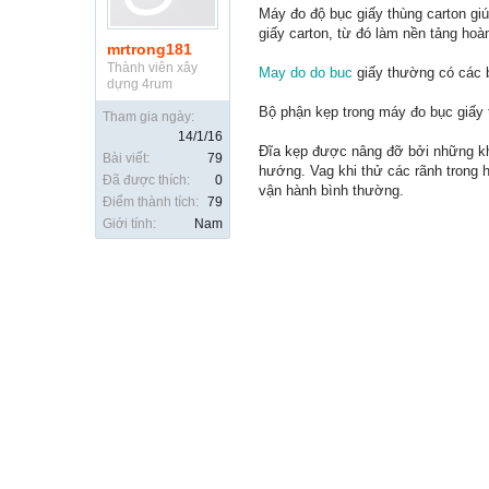
Máy đo độ bục giấy thùng carton gi
giấy carton, từ đó làm nền tảng hoà
mrtrong181
Thành viên xây
May do do buc
giấy thường có các b
dựng 4rum
Bộ phận kẹp trong máy đo bục giấy 
Tham gia ngày:
14/1/16
Đĩa kẹp được nâng đỡ bởi những kh
Bài viết:
79
hướng. Vag khi thử các rãnh trong
Đã được thích:
0
vận hành bình thường.
Điểm thành tích:
79
Giới tính:
Nam