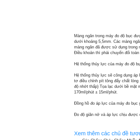
Màng ngăn trong máy đo độ bục được
dưới khoảng 5,5mm. Các màng ngăn 
màng ngăn đã được sử dụng trong m
Điều khoản thì phải chuyển đổi toàn
Hệ thống thủy lực của máy đo độ b
Hệ thống thủy lực sẽ công dụng áp
tơ điều chỉnh pít tông đẩy chất lỏng
độ nhớt thấp) Tọa lạc dưới bề mặt 
170ml/phút ± 15ml/phút.
Đồng hồ đo áp lực của máy đo bục g
Đo độ giãn nở và áp lực chịu được c
Xem thêm các chủ đề tươ