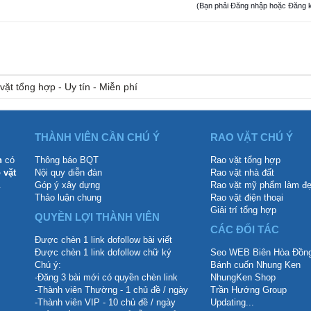
(Bạn phải Đăng nhập hoặc Đăng ký đ
vặt tổng hợp - Uy tín - Miễn phí
THÀNH VIÊN CẦN CHÚ Ý
RAO VẶT CHÚ Ý
n
có
Thông báo BQT
Rao vặt tổng hợp
 vặt
Nội quy diễn đàn
Rao vặt nhà đất
.
Góp ý xây dựng
Rao vặt mỹ phẩm làm đ
Thảo luận chung
Rao vặt điện thoại
Giải trí tổng hợp
QUYỀN LỢI THÀNH VIÊN
CÁC ĐỐI TÁC
Được chèn 1 link dofollow bài viết
Được chèn 1 link dofollow chữ ký
Seo WEB Biên Hòa Đồng
Chú ý:
Bánh cuốn Nhung Ken
-Đăng 3 bài mới có quyền chèn link
NhungKen Shop
-Thành viên Thường - 1 chủ đề / ngày
Trần Hướng Group
-Thành viên VIP - 10 chủ đề / ngày
Updating...