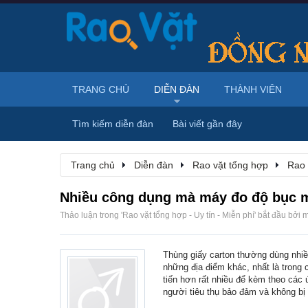
TRANG CHỦ
DIỄN ĐÀN
THÀNH VIÊN
Tìm kiếm diễn đàn
Bài viết gần đây
Trang chủ
Diễn đàn
Rao vặt tổng hợp
Rao 
Nhiều công dụng mà máy đo độ bục m
Thảo luận trong '
Rao vặt tổng hợp - Uy tín - Miễn phí
' bắt đầu bởi
m
Thùng giấy carton thường dùng nhiều
những địa điểm khác, nhất là trong
tiến hơn rất nhiều để kèm theo các
người tiêu thụ bảo đảm và không bị 