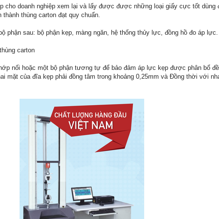
úp cho doanh nghiệp xem lại và lấy được được những loại giấy cực tốt dùng 
n thành thùng carton đạt quy chuẩn.
ộ phận sau: bộ phận kẹp, màng ngăn, hệ thống thủy lực, đồng hồ đo áp lực.
thùng carton
ớp nối hoặc một bộ phận tương tự để bảo đảm áp lực kẹp được phân bổ đều
 hai mặt của đĩa kẹp phải đồng tâm trong khoảng 0,25mm và Đồng thời với 