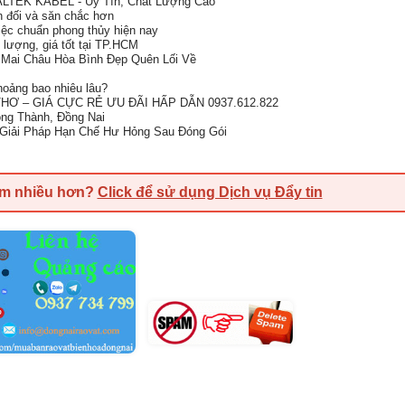
ALTEK KABEL - Uy Tín, Chất Lượng Cao
ân đối và săn chắc hơn
việc chuẩn phong thủy hiện nay
 lượng, giá tốt tại TP.HCM
Mai Châu Hòa Bình Đẹp Quên Lối Về
oảng bao nhiêu lâu?
Ơ – GIÁ CỰC RẺ ƯU ĐÃI HẤP DẪN 0937.612.822
ong Thành, Đồng Nai
Giải Pháp Hạn Chế Hư Hỏng Sau Đóng Gói
em nhiều hơn?
Click để sử dụng Dịch vụ Đẩy tin