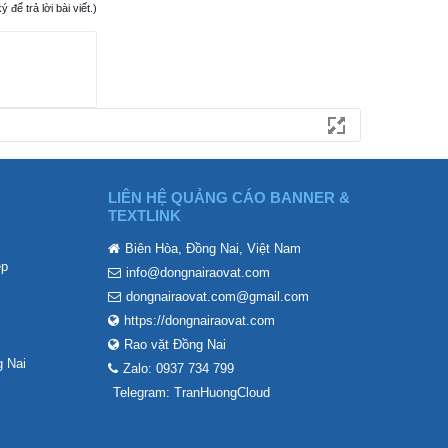
ể trả lời bài viết.)
LIÊN HỆ QUẢNG CÁO BANNER &
TEXTLINK
Biên Hòa, Đồng Nai, Việt Nam
ẹp
info@dongnairaovat.com
dongnairaovat.com@gmail.com
https://dongnairaovat.com
Rao vặt Đồng Nai
 Nai
Zalo: 0937 734 799
Telegram: TranHuongCloud