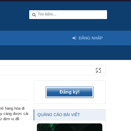
ĐĂNG NHẬP
Đăng ký!
chở hàng hóa đi
ày càng được cải
QUẢNG CÁO BÀI VIẾT
ừ đơn vị đề