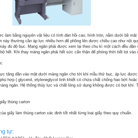
 làm bằng nguyên vật liệu có tính đàn hồi cao, hình tròn, nằm dưới bề mặt
này thường cần áp lực nhiều hơn để phồng lên được chiều cao như nội qu
áy đo độ bục. Mang ngăn phải được xem lại theo chu kì một cách đều đặn 
 bộ hết. Khi thay màng ngăn phải hết sức cẩn thận để phòng thời tiết lọt và
ục
 lực tăng dần vào mặt dưới màng ngăn cho tới khi mẫu thử bục, áp lực được
 phù hợp ( glycerol, etyleneglycol tinh khiết có chứa chất chống hao bớt hoặc
màng ngăn. Hệ thống thủy lực và chất lỏng sử dụng không được có bọt khí.
iấy thùng carton
ủa giấy làm thùng carton xác định tốt nhất từng loại giấy theo quy chuẩn.
ng tự: