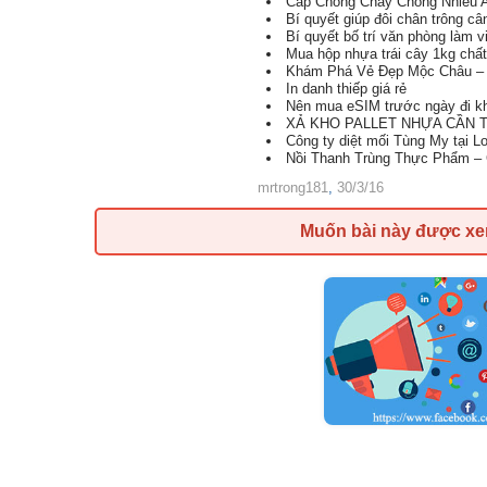
Cáp Chống Cháy Chống Nhiễu 
Bí quyết giúp đôi chân trông c
Bí quyết bố trí văn phòng làm 
Mua hộp nhựa trái cây 1kg chất
Khám Phá Vẻ Đẹp Mộc Châu – 
In danh thiếp giá rẻ
Nên mua eSIM trước ngày đi kh
XẢ KHO PALLET NHỰA CẦN TH
Công ty diệt mối Tùng My tại L
Nồi Thanh Trùng Thực Phẩm – 
mrtrong181
,
30/3/16
Muốn bài này được x