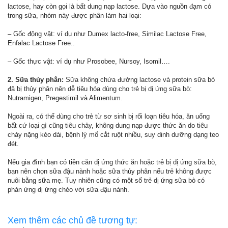
lactose, hay còn gọi là bất dung nạp lactose. Dựa vào nguồn đạm có
trong sữa, nhóm này được phân làm hai loại:
– Gốc động vật: ví dụ như Dumex lacto-free, Similac Lactose Free,
Enfalac Lactose Free..
– Gốc thực vật: ví dụ như Prosobee, Nursoy, Isomil….
2. Sữa thủy phân:
Sữa không chứa đường lactose và protein sữa bò
đã bị thủy phân nên dễ tiêu hóa dùng cho trẻ bị dị ứng sữa bò:
Nutramigen, Pregestimil và Alimentum.
Ngoài ra, có thể dùng cho trẻ từ sơ sinh bị rối loạn tiêu hóa, ăn uống
bất cứ loại gì cũng tiêu chảy, không dung nạp được thức ăn do tiêu
chảy nặng kéo dài, bệnh lý mổ cắt ruột nhiều, suy dinh dưỡng dạng teo
đét.
Nếu gia đình bạn có tiền căn dị ứng thức ăn hoặc trẻ bị dị ứng sữa bò,
bạn nên chọn sữa đậu nành hoặc sữa thủy phân nếu trẻ không được
nuôi bằng sữa mẹ. Tuy nhiên cũng có một số trẻ dị ứng sữa bò có
phản ứng dị ứng chéo với sữa đậu nành.
Xem thêm các chủ đề tương tự: