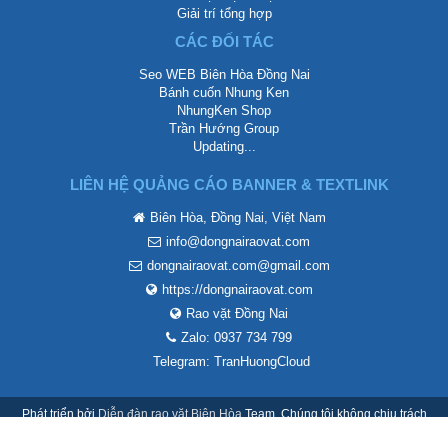
Giải trí tổng hợp
CÁC ĐỐI TÁC
Seo WEB Biên Hòa Đồng Nai
Bánh cuốn Nhung Ken
NhungKen Shop
Trần Hướng Group
Updating...
LIÊN HỆ QUẢNG CÁO BANNER & TEXTLINK
Biên Hòa, Đồng Nai, Việt Nam
info@dongnairaovat.com
dongnairaovat.com@gmail.com
https://dongnairaovat.com
Rao vặt Đồng Nai
Zalo: 0937 734 799
Telegram: TranHuongCloud
Phát triển bởi
Diễn đàn rao vặt Biên Hòa
Team. Chúng tôi không chịu trách
nhiệm mội nội dung thành viên đăng lên.
Tiếng Việt
Quy định và Nội quy
Liên hệ
Trợ giúp