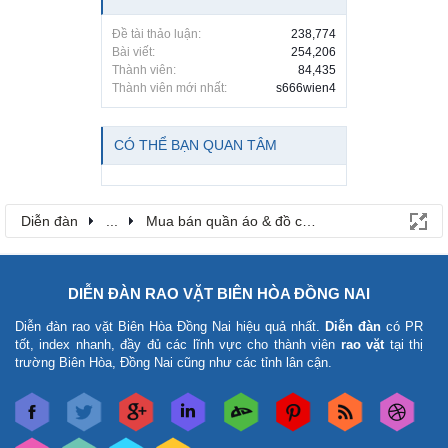
Đề tài thảo luận:
238,774
Bài viết:
254,206
Thành viên:
84,435
Thành viên mới nhất:
s666wien4
CÓ THỂ BẠN QUAN TÂM
Diễn đàn
...
Mua bán quần áo & đồ cho bé
DIỄN ĐÀN RAO VẶT BIÊN HÒA ĐỒNG NAI
Diễn đàn rao vặt Biên Hòa Đồng Nai
hiệu quả nhất.
Diễn đàn
có PR
tốt, index nhanh, đầy đủ các lĩnh vực cho thành viên
rao vặt
tại thị
trường Biên Hòa, Đồng Nai cũng như các tỉnh lân cận.