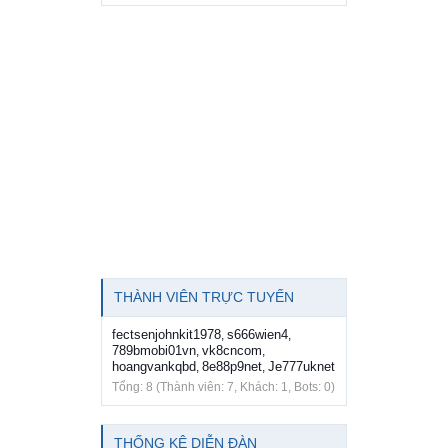
THÀNH VIÊN TRỰC TUYẾN
fectsenjohnkit1978
s666wien4
,
,
789bmobi01vn
vk8cncom
,
,
hoangvankqbd
8e88p9net
Je777uknet
,
,
Tổng: 8 (Thành viên: 7, Khách: 1, Bots: 0)
THỐNG KÊ DIỄN ĐÀN