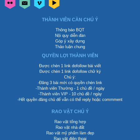
THÀNH VIÊN CẦN CHÚ Ý
Thông báo BQT
Nội quy diễn đàn
Góp ý xây dựng
Thảo luận chung
QUYỀN LỢI THÀNH VIÊN
Được chèn 1 link dofollow bài viết
Được chèn 1 link dofollow chữ ký
Chú ý:
-Đăng 3 bài mới có quyền chèn link
-Thành viên Thường - 1 chủ đề / ngày
-Thành viên VIP - 10 chủ đề / ngày
-Hết quyền đăng chủ để vẫn có thể reply hoặc commment
RAO VẶT CHÚ Ý
Rao vặt tổng hợp
Rao vặt nhà đất
Rao vặt mỹ phẩm làm đẹp
Rao vặt điện thoại