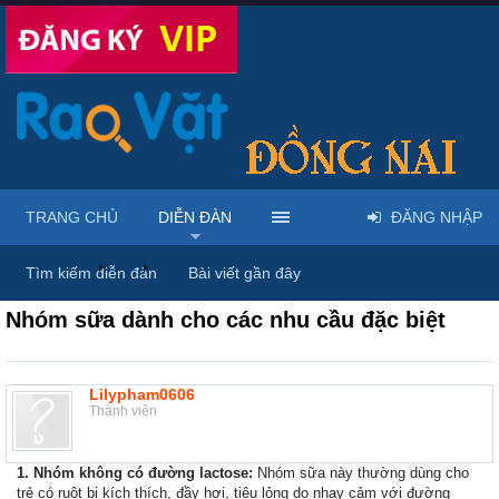
TRANG CHỦ
DIỄN ĐÀN
ĐĂNG NHẬP
Diễn đàn
...
Mua bán quần áo & đồ cho bé
Tìm kiếm diễn đàn
Bài viết gần đây
Nhóm sữa dành cho các nhu cầu đặc biệt
Lilypham0606
Thành viên
1. Nhóm không có đường lactose:
Nhóm sữa này thường dùng cho
trẻ có ruột bị kích thích, đầy hơi, tiêu lỏng do nhạy cảm với đường