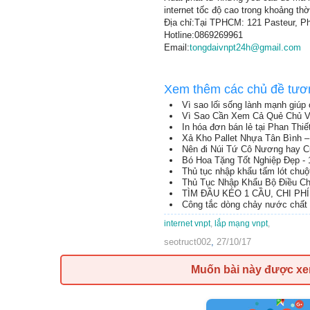
internet tốc độ cao trong khoảng thờ
Địa chỉ:Tại TPHCM: 121 Pasteur, P
Hotline:0869269961
Email:
tongdaivnpt24h@gmail.com
Xem thêm các chủ đề tươ
Vì sao lối sống lành mạnh giúp
Vì Sao Cần Xem Cả Quẻ Chủ 
In hóa đơn bán lẻ tại Phan Thiế
Xả Kho Pallet Nhựa Tân Bình 
Nên đi Núi Tứ Cô Nương hay C
Bó Hoa Tặng Tốt Nghiệp Đẹp -
Thủ tục nhập khẩu tấm lót chuộ
Thủ Tục Nhập Khẩu Bộ Điều Ch
TÌM ĐẦU KÉO 1 CẦU, CHI P
Công tắc dòng chảy nước chất
internet vnpt
,
lắp mạng vnpt
,
seotruct002
,
27/10/17
Muốn bài này được x