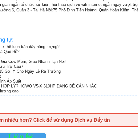
i gian ngắn tổ chức sự kiện, hội thảo dịch vụ wifi internet ngắn ngày vượt trội
hường 6, Quận 3 - Tại Hà Nội:75 Phố Đinh Tiên Hoàng, Quận Hoàn Kiếm, Th
ng tự:
 cơ thể luôn tràn đầy năng lượng?
Và Quẻ Hỗ?
t
– Giá Cực Mềm, Giao Nhanh Tận Nơi!
ửu Trại Câu?
 15 Gợi Ý Cho Ngày Lễ Ra Trường
t
ỉnh Áp Suất
HÍ HỢP LÝ? HOWO V5-X 310HP ĐÁNG ĐỂ CÂN NHẮC
 lượng cao
em nhiều hơn?
Click để sử dụng Dịch vụ Đẩy tin