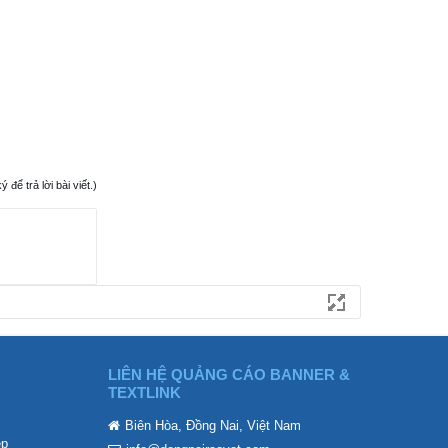
ể trả lời bài viết.)
LIÊN HỆ QUẢNG CÁO BANNER &
TEXTLINK
Biên Hòa, Đồng Nai, Việt Nam
ẹp