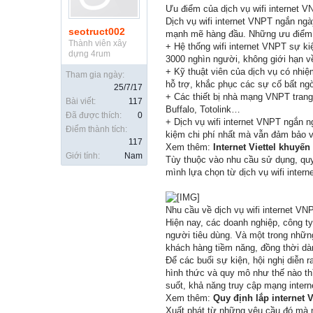
Ưu điểm của dịch vụ wifi internet 
Dịch vụ wifi internet VNPT ngắn ng
seotruct002
mạnh mẽ hàng đầu. Những ưu điểm mà
Thành viên xây
+ Hệ thống wifi internet VNPT sự k
dựng 4rum
3000 nghìn người, không giới hạn về
+ Kỹ thuật viên của dịch vụ có nhiệ
Tham gia ngày:
hỗ trợ, khắc phục các sự cố bất ng
25/7/17
+ Các thiết bị nhà mạng VNPT trang 
Bài viết:
117
Buffalo, Totolink…
Đã được thích:
0
+ Dịch vụ wifi internet VNPT ngắn n
Điểm thành tích:
kiệm chi phí nhất mà vẫn đảm bảo v
117
Xem thêm:
Internet Viettel khuyến
Giới tính:
Nam
Tùy thuộc vào nhu cầu sử dụng, quy
mình lựa chọn từ dịch vụ wifi in
Nhu cầu về dịch vụ wifi internet V
Hiện nay, các doanh nghiệp, công ty
người tiêu dùng. Và một trong những 
khách hàng tiềm năng, đồng thời dàn
Để các buổi sự kiện, hội nghị diễn r
hình thức và quy mô như thế nào thì
suốt, khả năng truy cập mạng intern
Xem thêm:
Quy định lắp internet
Xuất phát từ những yêu cầu đó mà