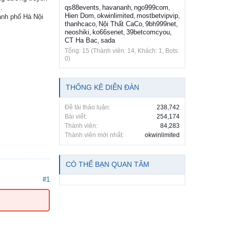
.
qs88events
havananh
ngo999com
,
,
,
Hien Dom
okwinlimited
mostbetvipvip
,
,
,
ành phố Hà Nội
thanhcaco
Nội Thất CaCo
9bh999net
,
,
,
neoshiki
ko66senet
39betcomcyou
,
,
,
CT Ha Bac
sada
,
Tổng: 15 (Thành viên: 14, Khách: 1, Bots:
0)
THỐNG KÊ DIỄN ĐÀN
Đề tài thảo luận:
238,742
Bài viết:
254,174
Thành viên:
84,283
Thành viên mới nhất:
okwinlimited
CÓ THỂ BẠN QUAN TÂM
#1