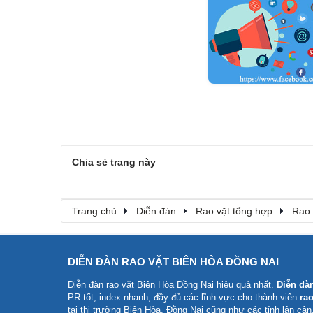
Chia sẻ trang này
Trang chủ
Diễn đàn
Rao vặt tổng hợp
Rao 
DIỄN ĐÀN RAO VẶT BIÊN HÒA ĐỒNG NAI
Diễn đàn rao vặt Biên Hòa Đồng Nai
hiệu quả nhất.
Diễn đà
PR tốt, index nhanh, đầy đủ các lĩnh vực cho thành viên
rao
tại thị trường Biên Hòa, Đồng Nai cũng như các tỉnh lân cận