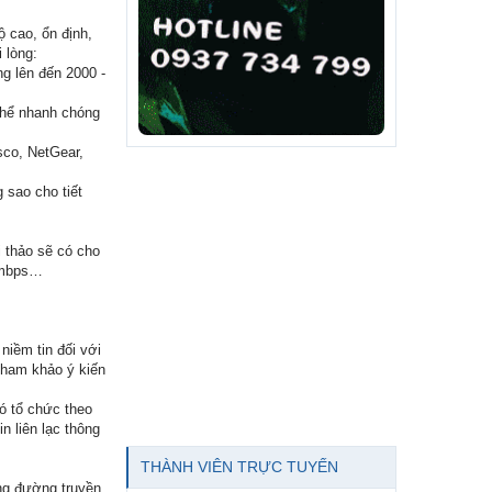
 cao, ổn định,
 lòng:
g lên đến 2000 -
 thể nhanh chóng
sco, NetGear,
 sao cho tiết
 thảo sẽ có cho
00mbps…
niềm tin đối với
 tham khảo ý kiến
có tổ chức theo
n liên lạc thông
THÀNH VIÊN TRỰC TUYẾN
ng đường truyền