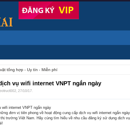
vặt tổng hợp - Uy tín - Miễn phí
ịch vụ wifi internet VNPT ngắn ngày
eotruct002
,
27/10/17
.
 wifi internet VNPT ngắn ngày
ững đơn vị tiên phong về hoạt động cung cấp dịch vụ wifi internet ngắn ngà
 thị trường Việt Nam. Hãy cùng tìm hiểu về nhu cầu đăng ký sử dụng dịch vụ w
é!