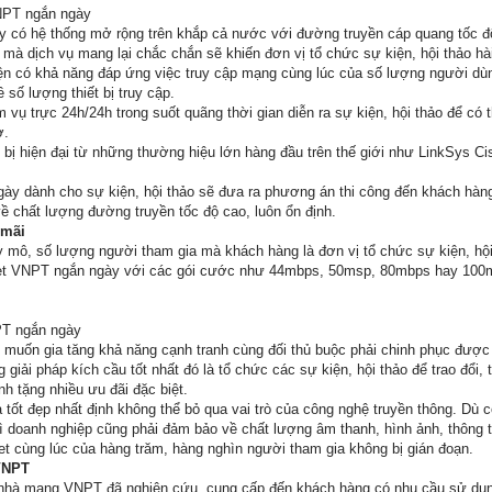
VNPT ngắn ngày
ày có hệ thống mở rộng trên khắp cả nước với đường truyền cáp quang tốc độ
 dịch vụ mang lại chắc chắn sẽ khiến đơn vị tổ chức sự kiện, hội thảo hài
iện có khả năng đáp ứng việc truy cập mạng cùng lúc của số lượng người dùn
 số lượng thiết bị truy cập.
m vụ trực 24h/24h trong suốt quãng thời gian diễn ra sự kiện, hội thảo để có
ờ.
bị hiện đại từ những thường hiệu lớn hàng đầu trên thế giới như LinkSys Ci
gày dành cho sự kiện, hội thảo sẽ đưa ra phương án thi công đến khách hàng
ề chất lượng đường truyền tốc độ cao, luôn ổn định.
 mãi
 mô, số lượng người tham gia mà khách hàng là đơn vị tổ chức sự kiện, hội
ternet VNPT ngắn ngày với các gói cước như 44mbps, 50msp, 80mbps hay 1
NPT ngắn ngày
 muốn gia tăng khả năng cạnh tranh cùng đối thủ buộc phải chinh phục được 
giải pháp kích cầu tốt nhất đó là tổ chức các sự kiện, hội thảo để trao đổi,
h tặng nhiều ưu đãi đặc biệt.
a tốt đẹp nhất định không thể bỏ qua vai trò của công nghệ truyền thông. Dù 
 doanh nghiệp cũng phải đảm bảo về chất lượng âm thanh, hình ảnh, thông ti
et cùng lúc của hàng trăm, hàng nghìn người tham gia không bị gián đoạn.
 VNPT
 nhà mạng VNPT đã nghiên cứu, cung cấp đến khách hàng có nhu cầu sử dụ