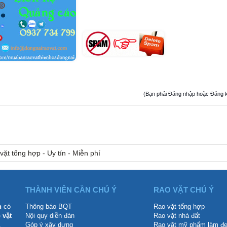
(Bạn phải Đăng nhập hoặc Đăng ký đ
vặt tổng hợp - Uy tín - Miễn phí
THÀNH VIÊN CẦN CHÚ Ý
RAO VẶT CHÚ Ý
n
có
Thông báo BQT
Rao vặt tổng hợp
 vặt
Nội quy diễn đàn
Rao vặt nhà đất
.
Góp ý xây dựng
Rao vặt mỹ phẩm làm đ