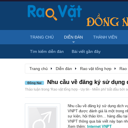
TRANG CHỦ
DIỄN ĐÀN
THÀNH VIÊN
Tìm kiếm diễn đàn
Bài viết gần đây
Trang chủ
Diễn đàn
Rao vặt tổng hợp
Rao 
Nhu cầu về đăng ký sử dụng d
Đồng Nai
Thảo luận trong '
Rao vặt tổng hợp - Uy tín - Miễn phí
' bắt đầu bởi
s
Nhu cầu về đăng ký sử dụng dịch vụ
VNPT được đánh giá là một trong nh
sự kiện, hội thảo lớn… hàng đầu tại
VNPT thông qua bài viết này bạn nh
Xem thêm:
Internet VNPT