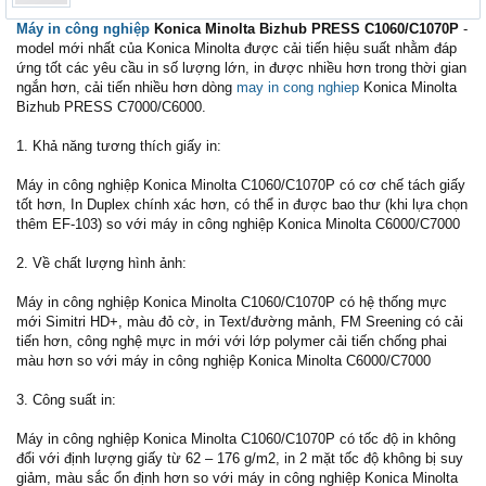
Máy in công nghiệp
Konica Minolta Bizhub PRESS C1060/C1070P
-
model mới nhất của Konica Minolta được cải tiến hiệu suất nhằm đáp
ứng tốt các yêu cầu in số lượng lớn, in được nhiều hơn trong thời gian
ngắn hơn, cải tiến nhiều hơn dòng
may in cong nghiep
Konica Minolta
Bizhub PRESS C7000/C6000.
1. Khả năng tương thích giấy in:
Máy in công nghiệp Konica Minolta C1060/C1070P có cơ chế tách giấy
tốt hơn, In Duplex chính xác hơn, có thể in được bao thư (khi lựa chọn
thêm EF-103) so với máy in công nghiệp Konica Minolta C6000/C7000
2. Về chất lượng hình ảnh:
Máy in công nghiệp Konica Minolta C1060/C1070P có hệ thống mực
mới Simitri HD+, màu đỏ cờ, in Text/đường mảnh, FM Sreening có cải
tiến hơn, công nghệ mực in mới với lớp polymer cải tiến chống phai
màu hơn so với máy in công nghiệp Konica Minolta C6000/C7000
3. Công suất in:
Máy in công nghiệp Konica Minolta C1060/C1070P có tốc độ in không
đổi với định lượng giấy từ 62 – 176 g/m2, in 2 mặt tốc độ không bị suy
giảm, màu sắc ổn định hơn so với máy in công nghiệp Konica Minolta