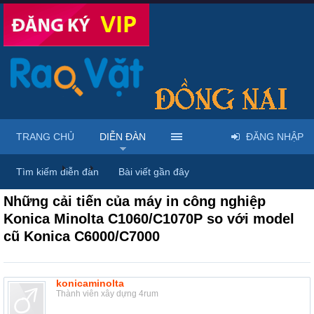
TRANG CHỦ
DIỄN ĐÀN
ĐĂNG NHẬP
Diễn đàn
...
Máy móc & thiết bị công nông nghiệp
Tìm kiếm diễn đàn
Bài viết gần đây
Những cải tiến của máy in công nghiệp
Konica Minolta C1060/C1070P so với model
cũ Konica C6000/C7000
konicaminolta
Thành viên xây dựng 4rum