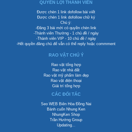
QUYỀN LỢI THÀNH VIÊN
Được chèn 1 link dofollow bài viết
Được chèn 1 link dofollow chữ ký
Chú ý:
-Đăng 3 bài mới có quyền chèn link
-Thành viên Thường - 1 chủ đề / ngày
-Thành viên VIP - 10 chủ đề / ngày
-Hết quyền đăng chủ để vẫn có thể reply hoặc commment
RAO VẶT CHÚ Ý
Rao vặt tổng hợp
Rao vặt nhà đất
Rao vặt mỹ phẩm làm đẹp
Rao vặt điện thoại
Giải trí tổng hợp
CÁC ĐỐI TÁC
Seo WEB Biên Hòa Đồng Nai
Bánh cuốn Nhung Ken
NhungKen Shop
Trần Hướng Group
Updating...