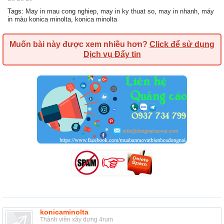
Tags
:
May in mau cong nghiep
,
may in ky thuat so
,
may in nhanh
,
máy
in màu konica minolta
,
konica minolta
Muốn bài này được xem nhiều hơn?
Click để sử dụng
Dịch vụ Đẩy tin
konicaminolta
Thành viên xây dựng 4rum