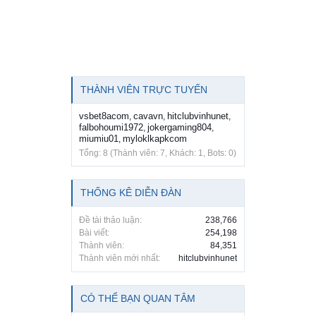
THÀNH VIÊN TRỰC TUYẾN
vsbet8acom
cavavn
hitclubvinhunet
,
,
,
falbohoumi1972
jokergaming804
,
,
miumiu01
myloklkapkcom
,
Tổng: 8 (Thành viên: 7, Khách: 1, Bots: 0)
THỐNG KÊ DIỄN ĐÀN
Đề tài thảo luận:
238,766
Bài viết:
254,198
Thành viên:
84,351
Thành viên mới nhất:
hitclubvinhunet
CÓ THỂ BẠN QUAN TÂM