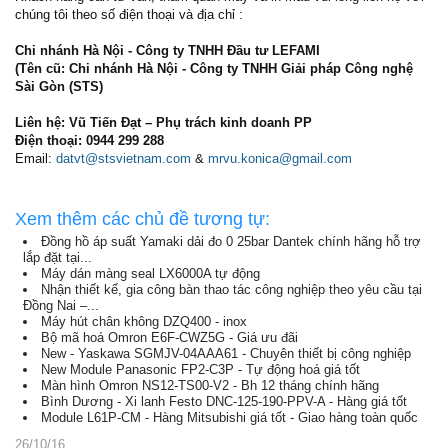
chúng tôi theo số điện thoại và địa chỉ :
Chi nhánh Hà Nội - Công ty TNHH Đầu tư LEFAMI
(Tên cũ: Chi nhánh Hà Nội - Công ty TNHH Giải pháp Công nghệ
Sài Gòn (STS)
Liên hệ: Vũ Tiến Đạt – Phụ trách kinh doanh PP
Điện thoại: 0944 299 288
Email:
datvt@stsvietnam.com
&
mrvu.konica@gmail.com
Xem thêm các chủ đề tương tự:
Đồng hồ áp suất Yamaki dải đo 0 25bar Dantek chính hãng hỗ trợ
lắp đặt tại...
Máy dán màng seal LX6000A tự động
Nhận thiết kế, gia công bàn thao tác công nghiệp theo yêu cầu tại
Đồng Nai –...
Máy hút chân không DZQ400 - inox
Bộ mã hoá Omron E6F-CWZ5G - Giá ưu đãi
New - Yaskawa SGMJV-04AAA61 - Chuyên thiết bị công nghiệp
New Module Panasonic FP2-C3P - Tự động hoá giá tốt
Màn hình Omron NS12-TS00-V2 - Bh 12 tháng chính hãng
Bình Dương - Xi lanh Festo DNC-125-190-PPV-A - Hàng giá tốt
Module L61P-CM - Hàng Mitsubishi giá tốt - Giao hàng toàn quốc
26/10/16