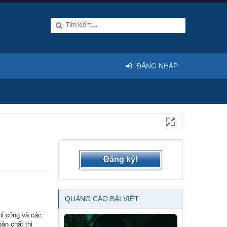
ĐĂNG NHẬP
Đăng ký!
QUẢNG CÁO BÀI VIẾT
hi công và các
ản chất thi