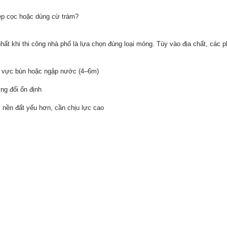
ép cọc hoặc dùng cừ tràm?
hất khi thi công nhà phố là lựa chọn đúng loại móng. Tùy vào địa chất, các
u vực bùn hoặc ngập nước (4–6m)
ng đối ổn định
i nền đất yếu hơn, cần chịu lực cao