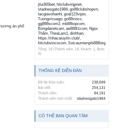
jita365bet
hitclubvinjpnet
,
,
stadnesgato1984
go88clubshopvn
,
,
tacgiavohanhi
goal123vipio
,
,
Tuongvicuago
go88viocc
,
,
gg888scom2
mb88topcom
,
,
 phương án phổ
Bongdanetcam
ae888t1com
Ngọc
,
,
Thắm
TheaLam1
dinhhan
,
,
,
https://nhacaiuytin.club/
,
hitclubvincocom
Soicaumienphi888org
,
Tổng: 19 (Thành viên: 18, Khách: 1, Bots:
0)
THỐNG KÊ DIỄN ĐÀN
Đề tài thảo luận:
238,699
Bài viết:
254,131
Thành viên:
84,191
Thành viên mới nhất:
stadnesgato1984
CÓ THỂ BẠN QUAN TÂM