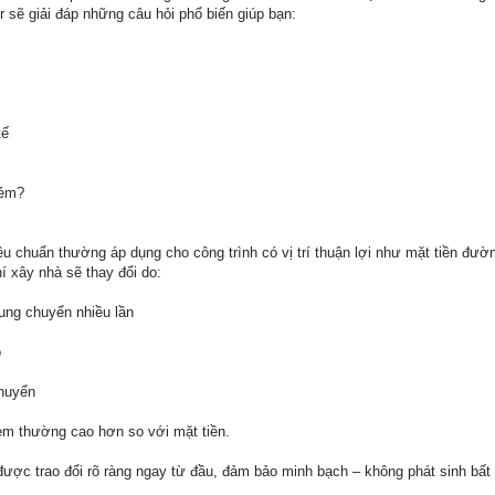
r sẽ giải đáp những câu hỏi phổ biến giúp bạn:
tế
hẻm?
u chuẩn thường áp dụng cho công trình có vị trí thuận lợi như mặt tiền đườ
í xây nhà sẽ thay đổi do:
rung chuyển nhiều lần
p
chuyển
hẻm thường cao hơn so với mặt tiền.
được trao đổi rõ ràng ngay từ đầu, đảm bảo minh bạch – không phát sinh bất