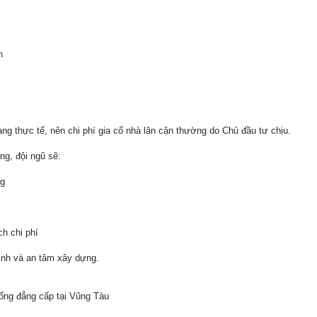
h
ạng thực tế, nên chi phí gia cố nhà lân cận thường do Chủ đầu tư chịu.
ng, đội ngũ sẽ:
ng
h chi phí
ính và an tâm xây dựng.
ống đẳng cấp tại Vũng Tàu