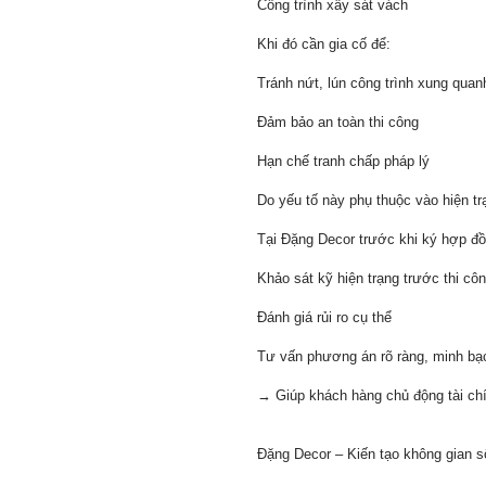
Công trình xây sát vách
Khi đó cần gia cố để:
Tránh nứt, lún công trình xung quan
Đảm bảo an toàn thi công
Hạn chế tranh chấp pháp lý
Do yếu tố này phụ thuộc vào hiện tr
Tại Đặng Decor trước khi ký hợp đồ
Khảo sát kỹ hiện trạng trước thi cô
Đánh giá rủi ro cụ thể
Tư vấn phương án rõ ràng, minh bạc
→ Giúp khách hàng chủ động tài ch
Đặng Decor – Kiến tạo không gian s