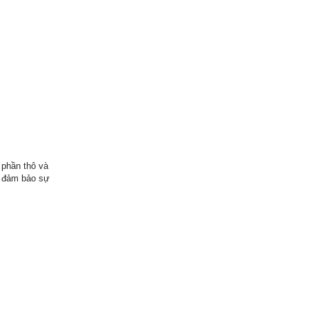
 phần thô và
y đảm bảo sự