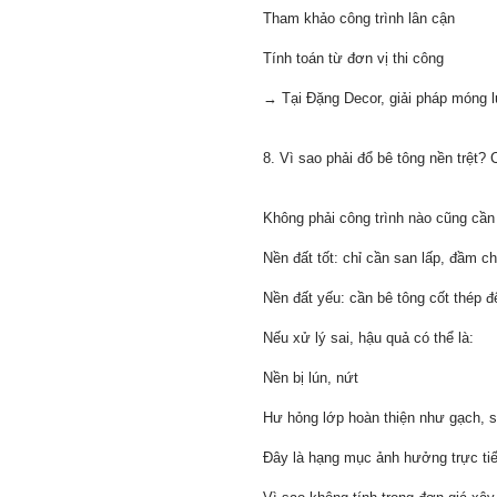
Tham khảo công trình lân cận
Tính toán từ đơn vị thi công
→ Tại Đặng Decor, giải pháp móng luô
8. Vì sao phải đổ bê tông nền trệt?
Không phải công trình nào cũng cần 
Nền đất tốt: chỉ cần san lấp, đầm ch
Nền đất yếu: cần bê tông cốt thép đ
Nếu xử lý sai, hậu quả có thể là:
Nền bị lún, nứt
Hư hỏng lớp hoàn thiện như gạch, 
Đây là hạng mục ảnh hưởng trực tiế