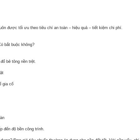
n được tối ưu theo tiêu chí an toàn – hiệu quả – tiết kiệm chi phí.
 Có bắt buộc không?
đổ bê tông nền trệt.
ặt
ể gia cố
sàn
p đến độ bền công trình.