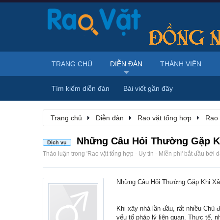
TRANG CHỦ
DIỄN ĐÀN
THÀNH VIÊN
Tìm kiếm diễn đàn
Bài viết gần đây
Trang chủ
Diễn đàn
Rao vặt tổng hợp
Rao 
Những Câu Hỏi Thường Gặp Kh
Dịch vụ
Thảo luận trong '
Rao vặt tổng hợp - Uy tín - Miễn phí
' bắt đầu bởi
d
Những Câu Hỏi Thường Gặp Khi Xâ
Khi xây nhà lần đầu, rất nhiều Chủ 
yếu tố pháp lý liên quan. Thực tế, 