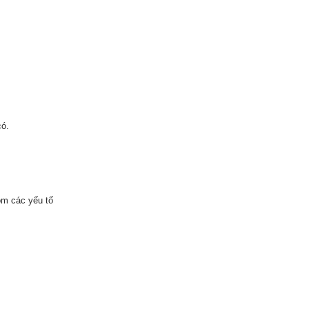
có.
ồm các yếu tố