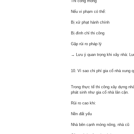
Thi công móng
Nếu vi phạm có thể:
Bị xử phạt hành chính
Bị đình chỉ thi công
Gặp rủi ro pháp lý
→ Lưu ý quan trọng khi xây nhà: Luô
10. Vì sao chi phí gia cố nhà xung 
Trong thực tế thi công xây dựng nh
phát sinh như gia cố nhà lân cận.
Rủi ro cao khi:
Nền đất yếu
Nhà bên cạnh móng nông, nhà cũ