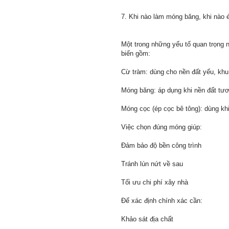
7. Khi nào làm móng băng, khi nào 
Một trong những yếu tố quan trọng n
biến gồm:
Cừ tràm: dùng cho nền đất yếu, kh
Móng băng: áp dụng khi nền đất tươ
Móng cọc (ép cọc bê tông): dùng kh
Việc chọn đúng móng giúp:
Đảm bảo độ bền công trình
Tránh lún nứt về sau
Tối ưu chi phí xây nhà
Để xác định chính xác cần:
Khảo sát địa chất