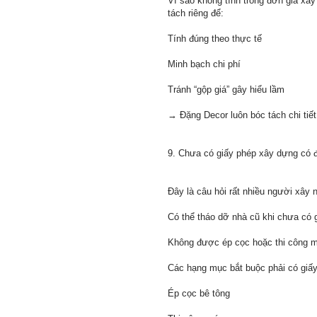
Vì sao không tính trong đơn giá xâ
tách riêng để:
Tính đúng theo thực tế
Minh bạch chi phí
Tránh “gộp giá” gây hiểu lầm
→ Đặng Decor luôn bóc tách chi tiế
9. Chưa có giấy phép xây dựng có 
Đây là câu hỏi rất nhiều người xây 
Có thể tháo dỡ nhà cũ khi chưa có 
Không được ép cọc hoặc thi công m
Các hạng mục bắt buộc phải có giấy
Ép cọc bê tông