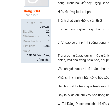
công. Trong bài viết này, Đặng Deco
dang2804
Hiểu rõ từng loại chi phí
Thành viên
Tránh phát sinh không cần thiết
Tham gia ngày:
28/4/26
Có thêm kinh nghiệm xây nhà thực 
Bài viết:
21
Đã được thích:
0
Điểm thành tích:
1
6. Vì sao có chi phí thi công trong 
Giới tính:
Nam
Nơi ở:
33B Bế Văn Đàn,
Trong đơn giá xây dựng, mức giá tiê
Vũng Tàu
nhiên, với nhà trong hẻm nhỏ, chi ph
Vận chuyển vật tư khó khăn, phải t
Phát sinh chi phí nhân công bốc xế
Hao hụt vật tư trong quá trình vận 
Đây là lý do chi phí xây nhà trong 
→ Tại Đặng Decor, mọi chi phí đều 