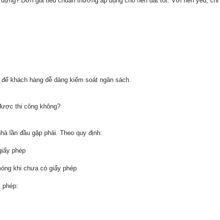
y dựng? Đơn giá tiêu chuẩn thường áp dụng cho nền đất tốt. Với nền yếu, ch
t để khách hàng dễ dàng kiểm soát ngân sách.
được thi công không?
nhà lần đầu gặp phải. Theo quy định:
giấy phép
óng khi chưa có giấy phép
 phép: