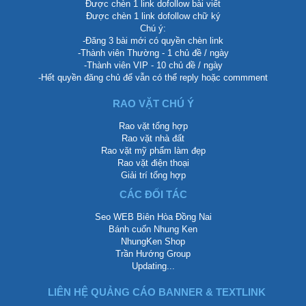
Được chèn 1 link dofollow bài viết
Được chèn 1 link dofollow chữ ký
Chú ý:
-Đăng 3 bài mới có quyền chèn link
-Thành viên Thường - 1 chủ đề / ngày
-Thành viên VIP - 10 chủ đề / ngày
-Hết quyền đăng chủ để vẫn có thể reply hoặc commment
RAO VẶT CHÚ Ý
Rao vặt tổng hợp
Rao vặt nhà đất
Rao vặt mỹ phẩm làm đẹp
Rao vặt điện thoại
Giải trí tổng hợp
CÁC ĐỐI TÁC
Seo WEB Biên Hòa Đồng Nai
Bánh cuốn Nhung Ken
NhungKen Shop
Trần Hướng Group
Updating...
LIÊN HỆ QUẢNG CÁO BANNER & TEXTLINK