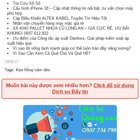
Tra Cứu Xổ Số
Cấu hình iPhone 18 – Cập nhật thông tin nổi bật, tư vấn chọn máy
phù hợp
Cáp Điều Khiển ALTEK KABEL Truyền Tín Hiệu Tốt
Nhận vận chuyển hàng may mặc giá rẻ
XẢ KHO PALLET NHỰA CŨ LONG AN – GIÁ CỰC RẺ, ƯU ĐÃI
KHỦNG! 0937.612.822
Ưu điểm của Công tắc áp suất Danfoss: Giải pháp kiểm soát áp
suất hiệu quả
Vì sao lối sống lành mạnh giúp cơ thể luôn tràn đầy năng lượng?
Vì Sao Cần Xem Cả Quẻ Chủ Và Quẻ Hỗ?
18/8/17
Tags
:
Kẹo hồng sâm dẻo
Muốn bài này được xem nhiều hơn?
Click để sử dụng
Dịch vụ Đẩy tin