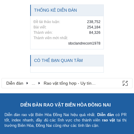
THỐNG KÊ DIỄN ĐÀN
Đề tài thảo luận:
238,752
Bài viết:
254,184
Thành viên:
84,326
Thành viên mới nhất:
stoclandrecom1978
CÓ THỂ BẠN QUAN TÂM
Diễn đàn
...
Rao vặt tổng hợp - Uy tín - Miễn phí
DIỄN ĐÀN RAO VẶT BIÊN HÒA ĐỒNG NAI
Diễn đàn rao vặt Biên Hòa Đồng Nai
hiệu quả nhất.
Diễn đàn
có PR
tốt, index nhanh, đầy đủ các lĩnh vực cho thành viên
rao vặt
tại thị
trường Biên Hòa, Đồng Nai cũng như các tỉnh lân cận.