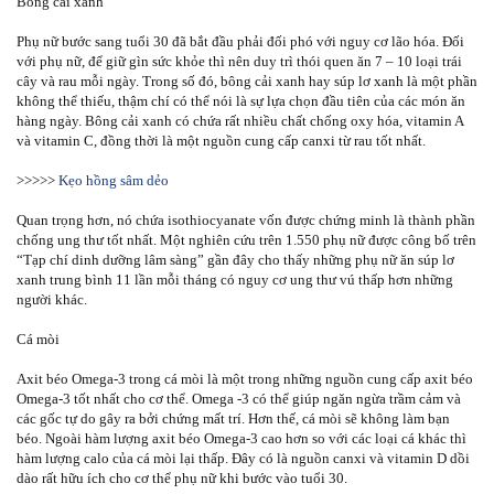
Bông cài xanh
Phụ nữ bước sang tuổi 30 đã bắt đầu phải đối phó với nguy cơ lão hóa. Đối
với phụ nữ, để giữ gìn sức khỏe thì nên duy trì thói quen ăn 7 – 10 loại trái
cây và rau mỗi ngày. Trong số đó, bông cải xanh hay súp lơ xanh là một phần
không thể thiếu, thậm chí có thể nói là sự lựa chọn đầu tiên của các món ăn
hàng ngày. Bông cải xanh có chứa rất nhiều chất chống oxy hóa, vitamin A
và vitamin C, đồng thời là một nguồn cung cấp canxi từ rau tốt nhất.
>>>>>
Kẹo hồng sâm dẻo
Quan trọng hơn, nó chứa isothiocyanate vốn được chứng minh là thành phần
chống ung thư tốt nhất. Một nghiên cứu trên 1.550 phụ nữ được công bố trên
“Tạp chí dinh dưỡng lâm sàng” gần đây cho thấy những phụ nữ ăn súp lơ
xanh trung bình 11 lần mỗi tháng có nguy cơ ung thư vú thấp hơn những
người khác.
Cá mòi
Axit béo Omega-3 trong cá mòi là một trong những nguồn cung cấp axit béo
Omega-3 tốt nhất cho cơ thể. Omega -3 có thể giúp ngăn ngừa trầm cảm và
các gốc tự do gây ra bởi chứng mất trí. Hơn thế, cá mòi sẽ không làm bạn
béo. Ngoài hàm lượng axit béo Omega-3 cao hơn so với các loại cá khác thì
hàm lượng calo của cá mòi lại thấp. Đây có là nguồn canxi và vitamin D dồi
dào rất hữu ích cho cơ thể phụ nữ khi bước vào tuổi 30.