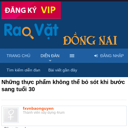
TRANG CHỦ
DIỄN ĐÀN
ĐĂNG NHẬP
Diễn đàn
...
Rao vặt tổng hợp - Uy tín - Miễn phí
Tìm kiếm diễn đàn
Bài viết gần đây
Những thực phẩm không thể bỏ sót khi bước
sang tuổi 30
fxvnbaonguyen
Thành viên xây dựng 4rum