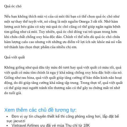
Quả óc chó
Nếu bạn không thích mùi vị của cá mòi thì bạn có thể chọn quả óc chó như
một sự thay thế tuyệt vời, nó cũng là một nguồn Omega 3 rất tốt. Nhờ hàm
lượng axit béo giàu có này mà quả óc chó cũng có thể giúp ngăn ngừa bệnh
tim giống như cá mòi. Tuy nhiên, quả óc chó đóng vai trò quan trong hơn
khi chứa chất chống oxy hóa độc đáo. Chính vì thế nên dù quả óc chó chứa
hàm lượng calo cao nhưng với những ưu điểm về lợi ích sức khỏe mà nó vẫn
trở thành lựa chọn thực phẩm của nhiều chị em.
Quả việt quất
Không giống như quả dâu tây màu đỏ tươi hay quả việt quất có màu tối, quả
việt quất có màu tím chính là ngụ ý khả năng chống oxy hóa đặc biệt của nó.
Giống như rau bina, quả việt quất giúp tăng cường tế bào thần kinh não hoạt
động, do đó giúp tăng cường khả năng tập trung. Trong thực tế, quả việt quất
có thể giúp mọi người tránh tổn thương não có thể gây ra chứng mất trí nhớ
do tuổi già.
Xem thêm các chủ đề tương tự:
Đơn vị uy tín chuyên thiết kế thi công phòng xông hơi, lắp đặt bể
sục jacuzzi
Vietravel Airlines ưu đãi vé mùa Thu chỉ từ 18K