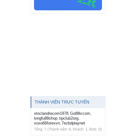
THÀNH VIÊN TRỰC TUYẾN
stoclandrecom1978
Go88iccom
,
,
longfu88shop
tipclub2org
,
,
xoso66forexvn
7ezbdplaynet
,
Tổng: 7 (Thành viên: 6, Khách: 1, Bots: 0)