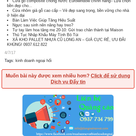
Cửa gỗ composite chống nước Eurowindow chính hãng– Lựa chọn
bền đẹp cho...
Cửa nhôm giả gỗ cao cấp – Vẻ đẹp sang trọng, bền vững cho nhà
ở hiện đại
Bàn Làm Việc Giúp Tăng Hiệu Suất
Ngực sau sinh nên nâng hay treo?
Tự tay làm hoa tặng mẹ 20-10: Gửi trao chân thành tại Maison
Thủ Tục Nhập Khẩu Máy Tính Bỏ Túi
XẢ KHO PALLET NHỰA CŨ LONG AN – GIÁ CỰC RẺ, ƯU ĐÃI
KHỦNG! 0937.612.822
4/7/17
Tags
:
kinh doanh ngoại hối
Muốn bài này được xem nhiều hơn?
Click để sử dụng
Dịch vụ Đẩy tin