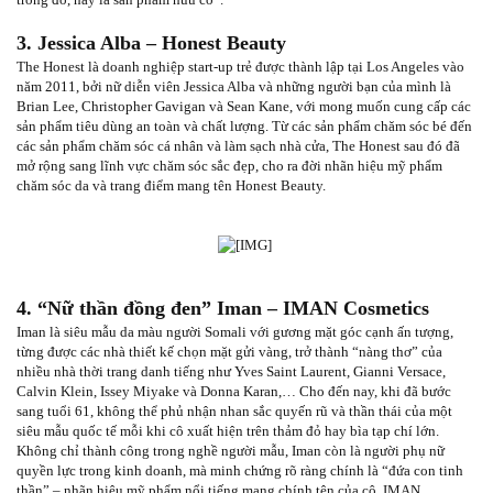
3. Jessica Alba – Honest Beauty
The Honest là doanh nghiệp start-up trẻ được thành lập tại Los Angeles vào
năm 2011, bởi nữ diễn viên Jessica Alba và những người bạn của mình là
Brian Lee, Christopher Gavigan và Sean Kane, với mong muốn cung cấp các
sản phẩm tiêu dùng an toàn và chất lượng. Từ các sản phẩm chăm sóc bé đến
các sản phẩm chăm sóc cá nhân và làm sạch nhà cửa, The Honest sau đó đã
mở rộng sang lĩnh vực chăm sóc sắc đẹp, cho ra đời nhãn hiệu mỹ phẩm
chăm sóc da và trang điểm mang tên Honest Beauty.
4. “Nữ thần đồng đen” Iman – IMAN Cosmetics
Iman là siêu mẫu da màu người Somali với gương mặt góc cạnh ấn tượng,
từng được các nhà thiết kế chọn mặt gửi vàng, trở thành “nàng thơ” của
nhiều nhà thời trang danh tiếng như Yves Saint Laurent, Gianni Versace,
Calvin Klein, Issey Miyake và Donna Karan,… Cho đến nay, khi đã bước
sang tuổi 61, không thể phủ nhận nhan sắc quyến rũ và thần thái của một
siêu mẫu quốc tế mỗi khi cô xuất hiện trên thảm đỏ hay bìa tạp chí lớn.
Không chỉ thành công trong nghề người mẫu, Iman còn là người phụ nữ
quyền lực trong kinh doanh, mà minh chứng rõ ràng chính là “đứa con tinh
thần” – nhãn hiệu mỹ phẩm nổi tiếng mang chính tên của cô, IMAN