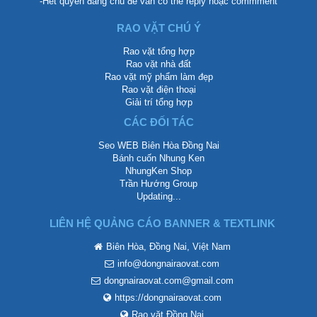
-Hết quyền đăng chủ để vẫn có thể reply hoặc commment
RAO VẶT CHÚ Ý
Rao vặt tổng hợp
Rao vặt nhà đất
Rao vặt mỹ phẩm làm đẹp
Rao vặt điện thoại
Giải trí tổng hợp
CÁC ĐỐI TÁC
Seo WEB Biên Hòa Đồng Nai
Bánh cuốn Nhung Ken
NhungKen Shop
Trần Hướng Group
Updating...
LIÊN HỆ QUẢNG CÁO BANNER & TEXTLINK
Biên Hòa, Đồng Nai, Việt Nam
info@dongnairaovat.com
dongnairaovat.com@gmail.com
https://dongnairaovat.com
Rao vặt Đồng Nai