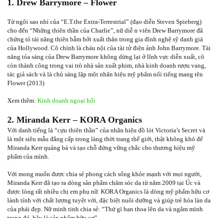
1. Drew Barrymore – Flower
Từ ngôi sao nhí của “E.T.the Extra-Terrestrial” (đạo diễn Steven Spieberg)
cho đến “Những thiên thần của Charlie”, nữ diễ n viên Drew Barrymore đã
chứng tỏ tài năng thiên bẫm bởi xuất thân trong gia đình nghệ sỹ danh giá
của Hollywood. Cô chính là cháu nội của tài tử điện ảnh John Barrymore. Tài
năng tỏa sáng của Drew Barrymore không dừng lại ở lĩnh vực diễn xuất, cô
còn thành công trong vai trò nhà sản xuất phim, nhà kinh doanh rượu vang,
tác giả sách và là chủ sáng lập một nhãn hiệu mỹ phẩm nổi tiếng mang tên
Flower (2013)
Xem thêm:
Kinh doanh ngoại hối
2. Miranda Kerr – KORA Organics
Với danh tiếng là “cựu thiên thần” của nhãn hiệu đồ lót Victoria’s Secret và
là một siêu mẫu đẳng cấp trong làng thời trang thế giới, thật không khó để
Miranda Kerr quảng bá và tạo chỗ đứng vững chắc cho thương hiệu mỹ
phẩm của mình.
Với mong muốn được chia sẻ phong cách sống khỏe mạnh với mọi người,
Miranda Kerr đã tạo ra dòng sản phẩm chăm sóc da từ năm 2009 tại Úc và
được lòng rất nhiều chị em phụ nữ. KORA Organics là dòng mỹ phẩm hữu cơ
lành tính với chất lượng tuyệt vời, đặc biệt nuôi dưỡng và giúp trẻ hóa làn da
của phái đẹp. Nữ minh tinh chia sẻ: “Thứ gì bạn thoa lên da và ngâm mình
trong đó, hãy là sản phẩm hữu cơ”.