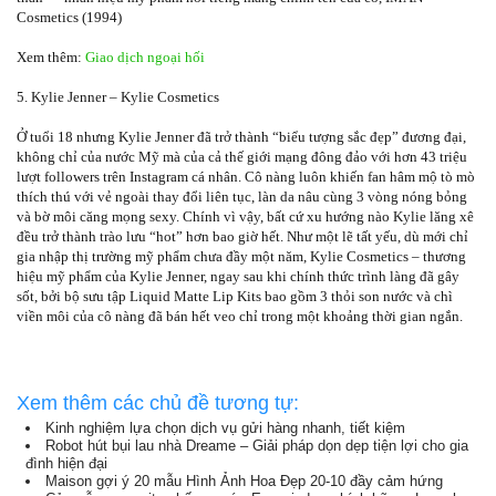
Cosmetics (1994)
Xem thêm:
Giao dịch ngoại hối
5. Kylie Jenner – Kylie Cosmetics
Ở tuổi 18 nhưng Kylie Jenner đã trở thành “biểu tượng sắc đẹp” đương đại,
không chỉ của nước Mỹ mà của cả thế giới mạng đông đảo với hơn 43 triệu
lượt followers trên Instagram cá nhân. Cô nàng luôn khiến fan hâm mộ tò mò
thích thú với vẻ ngoài thay đổi liên tục, làn da nâu cùng 3 vòng nóng bỏng
và bờ môi căng mọng sexy. Chính vì vậy, bất cứ xu hướng nào Kylie lăng xê
đều trở thành trào lưu “hot” hơn bao giờ hết. Như một lẽ tất yếu, dù mới chỉ
gia nhập thị trường mỹ phẩm chưa đầy một năm, Kylie Cosmetics – thương
hiệu mỹ phẩm của Kylie Jenner, ngay sau khi chính thức trình làng đã gây
sốt, bởi bộ sưu tập Liquid Matte Lip Kits bao gồm 3 thỏi son nước và chì
viền môi của cô nàng đã bán hết veo chỉ trong một khoảng thời gian ngắn.
Xem thêm các chủ đề tương tự:
Kinh nghiệm lựa chọn dịch vụ gửi hàng nhanh, tiết kiệm
Robot hút bụi lau nhà Dreame – Giải pháp dọn dẹp tiện lợi cho gia
đình hiện đại
Maison gợi ý 20 mẫu Hình Ảnh Hoa Đẹp 20-10 đầy cảm hứng