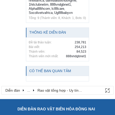
nh88africa
danhbaidoithuongme
,
,
1hitclubnetim
888vndgbnet1
,
,
Alpha88thcom
lc88care
,
,
Socolivetvafrica
Ug88babyvn
,
Tổng: 9 (Thành viên: 8, Khách: 1, Bots: 0)
THỐNG KÊ DIỄN ĐÀN
Đề tài thảo luận:
238,781
Bài viết:
254,213
Thành viên:
84,523
Thành viên mới nhất:
888vndgbnet1
CÓ THỂ BẠN QUAN TÂM
Diễn đàn
...
Rao vặt tổng hợp - Uy tín - Miễn phí
DIỄN ĐÀN RAO VẶT BIÊN HÒA ĐỒNG NAI