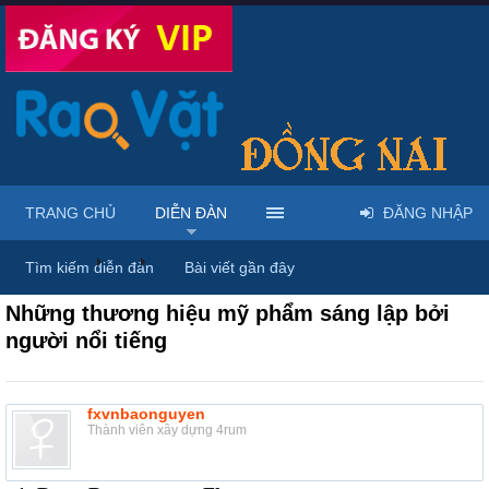
TRANG CHỦ
DIỄN ĐÀN
ĐĂNG NHẬP
Diễn đàn
...
Rao vặt tổng hợp - Uy tín - Miễn phí
Tìm kiếm diễn đàn
Bài viết gần đây
Những thương hiệu mỹ phẩm sáng lập bởi
người nổi tiếng
fxvnbaonguyen
Thành viên xây dựng 4rum