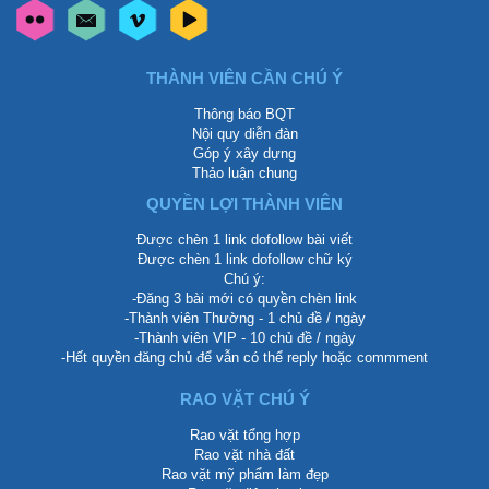
THÀNH VIÊN CẦN CHÚ Ý
Thông báo BQT
Nội quy diễn đàn
Góp ý xây dựng
Thảo luận chung
QUYỀN LỢI THÀNH VIÊN
Được chèn 1 link dofollow bài viết
Được chèn 1 link dofollow chữ ký
Chú ý:
-Đăng 3 bài mới có quyền chèn link
-Thành viên Thường - 1 chủ đề / ngày
-Thành viên VIP - 10 chủ đề / ngày
-Hết quyền đăng chủ để vẫn có thể reply hoặc commment
RAO VẶT CHÚ Ý
Rao vặt tổng hợp
Rao vặt nhà đất
Rao vặt mỹ phẩm làm đẹp