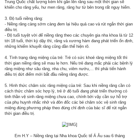
Trung Quốc chất lượng kém khi gắn lên răng sau một thời gian sẽ
khiến cho răng yếu, hư men răng, răng hư từ bên trong rất nguy hiểm.
3. Độ tuổi niềng răng:
- Niềng răng càng sớm càng đem lại hiệu quả cao và rút ngắn thời gian
điều trị.
- Độ tuổi tuyệt vời để niềng răng theo các chuyên gia nha khoa là từ 12
tới 18 tuổi, thời kỳ dậy thì, răng và xương hàm đang phát triển ổn định,
những khiếm khuyết răng cũng dần thể hiện rõ.
4. Tình trạng răng miệng của trẻ: Trẻ có sức khoẻ răng miệng tốt thì
thời gian niềng răng sẽ mau lẹ hơn. Nếu trẻ đang mắc phải các bệnh lý
răng miệng như sâu răng, nha chu, viêm nướu,... thì phải tiến hành
điều trị dứt điểm mới bắt đầu niềng răng được.
5. Hình thức chăm sóc răng miệng của trẻ: Sau khi niềng răng cần có
cách thức chăm sóc hợp lý, trẻ ở độ tuổi đang phát triển thường có
tinh thần vệ sinh răng miệng chưa cao, chính bởi vậy cần sự hỗ trợ
của phụ huynh nhắc nhở và đôn đốc các bé chăm sóc vệ sinh răng
miệng đúng phương pháp theo đúng chỉ định của bác sĩ để rút ngắn
thời gian điều trị.
Em H.Y – Niềng răng tại Nha khoa Quốc tế Á Âu sau 6 tháng​