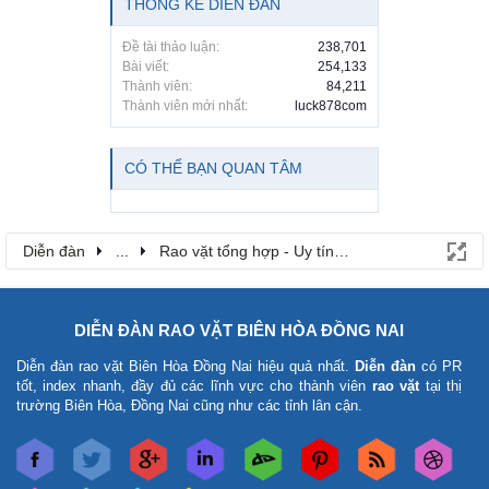
THỐNG KÊ DIỄN ĐÀN
Đề tài thảo luận:
238,701
Bài viết:
254,133
Thành viên:
84,211
Thành viên mới nhất:
luck878com
CÓ THỂ BẠN QUAN TÂM
Diễn đàn
...
Rao vặt tổng hợp - Uy tín - Miễn phí
DIỄN ĐÀN RAO VẶT BIÊN HÒA ĐỒNG NAI
Diễn đàn rao vặt Biên Hòa Đồng Nai
hiệu quả nhất.
Diễn đàn
có PR
tốt, index nhanh, đầy đủ các lĩnh vực cho thành viên
rao vặt
tại thị
trường Biên Hòa, Đồng Nai cũng như các tỉnh lân cận.