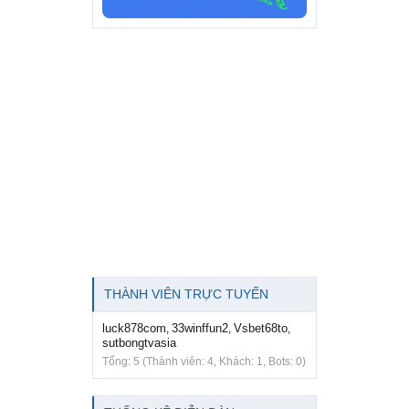
THÀNH VIÊN TRỰC TUYẾN
luck878com
33winffun2
Vsbet68to
,
,
,
sutbongtvasia
Tổng: 5 (Thành viên: 4, Khách: 1, Bots: 0)