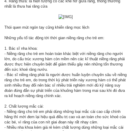
4. Răng thưa: là hiện tượng có các khe hở giữa răng, thông thường
nhất là thưa hai răng cửa
Thói quen mút ngón tay cũng khiến răng mọc lệch
Những yếu tố tác động tới thời gian niềng răng cho trẻ em:
1. Bác sĩ nha khoa:
- Niềng răng cho trẻ em hoàn toàn khác biệt với niềng răng cho người
lớn, do cấu trúc xương hàm còn mềm nên các kĩ thuật niềng răng phải
được thực hiện chuyên biệt để giảm thiểu gây nên những tổn thương
đến sức khoẻ răng nướu.
- Bác sĩ niềng răng phải là người được huấn luyện chuyên sâu về niềng
răng cho trẻ em, do trong thời kỳ phát triển này xương hàm có thể phát
sinh nhiều thay đổi nên bác sĩ nhiều trải nghiệm mới đủ kỹ năng suy
đoán đúng đắn sự phát triển của khuông hàm trong mai sau khi đó đưa
ra kế hoạch niềng răng chính xác.
2. Chất lượng mắc cài:
- Niềng răng cho trẻ em phải dùng những loại mắc cài cao cấp chính
hãng thì mới đem lại hiệu quả điều trị cao và an toàn cho sức khoẻ của
các bé, vì răng của con nít giai đoạn này rất nhạy cảm.
- Nhiều nha khoa kém giá rẻ kém chất lượng dùng những loại mắc cài