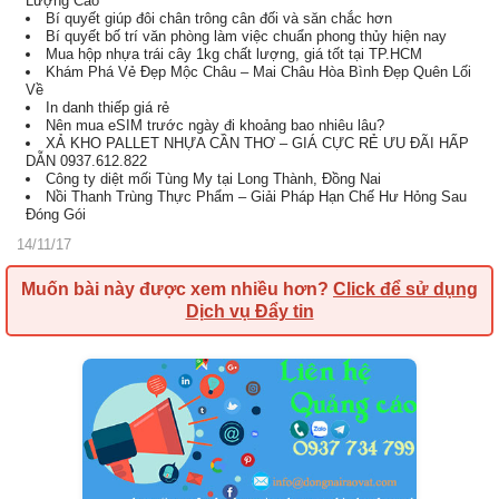
Lượng Cao
Bí quyết giúp đôi chân trông cân đối và săn chắc hơn
Bí quyết bố trí văn phòng làm việc chuẩn phong thủy hiện nay
Mua hộp nhựa trái cây 1kg chất lượng, giá tốt tại TP.HCM
Khám Phá Vẻ Đẹp Mộc Châu – Mai Châu Hòa Bình Đẹp Quên Lối
Về
In danh thiếp giá rẻ
Nên mua eSIM trước ngày đi khoảng bao nhiêu lâu?
XẢ KHO PALLET NHỰA CẦN THƠ – GIÁ CỰC RẺ ƯU ĐÃI HẤP
DẪN 0937.612.822
Công ty diệt mối Tùng My tại Long Thành, Đồng Nai
Nồi Thanh Trùng Thực Phẩm – Giải Pháp Hạn Chế Hư Hỏng Sau
Đóng Gói
14/11/17
Muốn bài này được xem nhiều hơn?
Click để sử dụng
Dịch vụ Đẩy tin