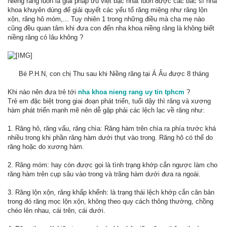
Niềng răng luôn là giải pháp ưu việt bậc nhất luôn được các bác sĩ nha
khoa khuyên dùng để giải quyết các yếu tố răng miệng như răng lộn
xộn, răng hô móm,... Tuy nhiên 1 trong những điều mà cha mẹ nào
cũng đều quan tâm khi đưa con đến nha khoa niềng răng là không biết
niềng răng có lâu không ?
Bé P.H.N, con chị Thu sau khi Niềng răng tại Á Âu được 8 tháng​
Khi nào nên đưa trẻ tới
nha khoa nieng rang uy tin tphcm
?
Trẻ em đặc biệt trong giai đoạn phát triển, tuổi dậy thì răng và xương
hàm phát triển mạnh mẽ nên dễ gặp phải các lệch lạc về răng như:
1. Răng hô, răng vẩu, răng chìa: Răng hàm trên chìa ra phía trước khá
nhiều trong khi phần răng hàm dưới thụt vào trong. Răng hô có thể do
răng hoặc do xương hàm.
2. Răng móm: hay còn được gọi là tình trạng khớp cắn ngược làm cho
răng hàm trên cụp sâu vào trong và trăng hàm dưới đưa ra ngoài.
3. Răng lộn xộn, răng khấp khểnh: là trạng thái lệch khớp cắn căn bản
trong đó răng mọc lộn xộn, không theo quy cách thông thường, chồng
chéo lên nhau, cái trên, cái dưới.