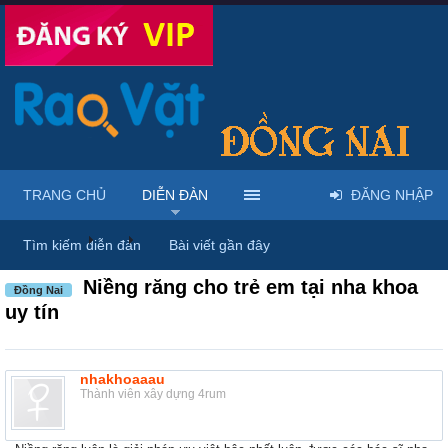
TRANG CHỦ
DIỄN ĐÀN
ĐĂNG NHẬP
Diễn đàn
...
Rao vặt tổng hợp - Uy tín - Miễn phí
Tìm kiếm diễn đàn
Bài viết gần đây
Niềng răng cho trẻ em tại nha khoa
Đồng Nai
uy tín
nhakhoaaau
Thành viên xây dựng 4rum