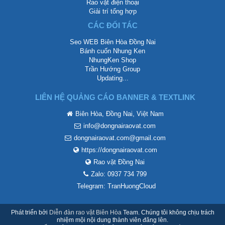
Rao vặt điện thoại
Giải trí tổng hợp
CÁC ĐỐI TÁC
Seo WEB Biên Hòa Đồng Nai
Bánh cuốn Nhung Ken
NhungKen Shop
Trần Hướng Group
Updating...
LIÊN HỆ QUẢNG CÁO BANNER & TEXTLINK
Biên Hòa, Đồng Nai, Việt Nam
info@dongnairaovat.com
dongnairaovat.com@gmail.com
https://dongnairaovat.com
Rao vặt Đồng Nai
Zalo: 0937 734 799
Telegram: TranHuongCloud
Phát triển bởi
Diễn đàn rao vặt Biên Hòa
Team. Chúng tôi không chịu trách
nhiệm mội nội dung thành viên đăng lên.