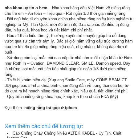
nha khoa uy tin o hcm
– Nha khoa hàng đầu Việt Nam về niềng răng
cho trẻ em – An toàn – Hiệu quả - Rút ngắn 1/3 thời gian niềng răng
- Đội ngũ bác sĩ chuyên khoa chỉnh nha niềng răng nhiều kinh nghiệm tu
nghiệp từ Mỹ, Hàn Quốc mới đủ trình độ đưa ra phác đồ điều trị đúng
đắn, hiệu quả, khoa học và tiết kiệm chi phí nhất.
- Bác sĩ thấu hiểu tâm lý, thường xuyên trò chuyện giúp trẻ dễ dàng
vượt qua sự cản trở tâm lý. Bác sĩ giỏi nắm vững cấu trúc xương hàm
của trẻ khi đó giúp niềng răng hiệu quả, nhẹ nhàng, không đau đớn ê
buốt.
- Sử dụng các loại mắc cài cao cấp từ nhà sản xuất nhập khẩu từ Đức
như Roth In – Ovation, DAMOND CLEAR, SMILE, Damon speed. Đây
là những loại mắc cài tiên tiến nhất giúp rút ngắn 1/3 thời gian niềng
răng.
- Thiết bị khám hiện đại (X-quang Smile Care, máy CONE BEAM CT
3D) giúp bác sĩ nha khoa bình chọn đúng đắn về trạng thái của bé, từ
đó đưa ra kế hoạch niềng răng chính xác, hiệu quả, tiết kiệm chi phí.
- Quy trình niềng răng khoa học, khép kín theo chuẩn FDA (Mỹ)
Đọc thêm:
niềng răng trả góp ở tphcm
Xem thêm các chủ đề tương tự:
Cáp Chống Cháy Chống Nhiễu ALTEK KABEL - Uy Tín, Chất