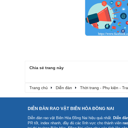
Chia sẻ trang này
Trang chủ
Diễn đàn
Thời trang - Phụ kiện - T
DIỄN ĐÀN RAO VẶT BIÊN HÒA ĐỒNG NAI
Diễn đàn rao vặt Biên Hòa Đồng Nai
hiệu quả nhất.
Diễn đà
PR tốt, index nhanh, đầy đủ các lĩnh vực cho thành viên
rao