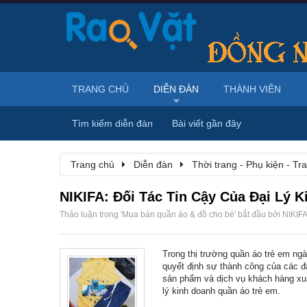
TRANG CHỦ
DIỄN ĐÀN
THÀNH VIÊN
Tìm kiếm diễn đàn
Bài viết gần đây
Trang chủ
Diễn đàn
Thời trang - Phụ kiện - T
NIKIFA: Đối Tác Tin Cậy Của Đại Lý 
Thảo luận trong '
Mua bán quần áo & đồ cho bé
' bắt đầu bởi
NIKIF
Trong thị trường quần áo trẻ em ngày
quyết định sự thành công của các đ
sản phẩm và dịch vụ khách hàng xuất
lý kinh doanh quần áo trẻ em.