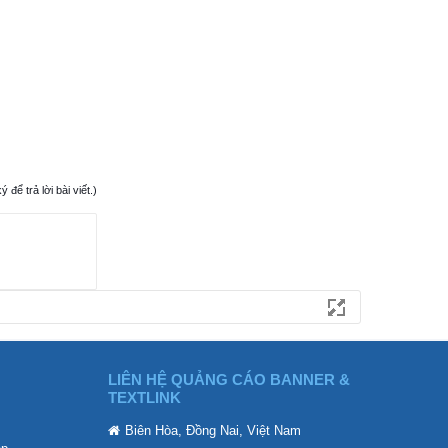
ể trả lời bài viết.)
LIÊN HỆ QUẢNG CÁO BANNER &
TEXTLINK
Biên Hòa, Đồng Nai, Việt Nam