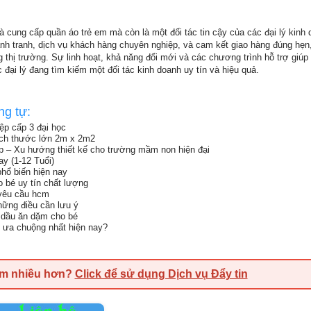
à cung cấp quần áo trẻ em mà còn là một đối tác tin cậy của các đại lý kinh 
h tranh, dịch vụ khách hàng chuyên nghiệp, và cam kết giao hàng đúng hẹn
g thị trường. Sự linh hoạt, khả năng đổi mới và các chương trình hỗ trợ giúp
đại lý đang tìm kiếm một đối tác kinh doanh uy tín và hiệu quả.
ng tự:
ệp cấp 3 đại học
ch thước lớn 2m x 2m2
 – Xu hướng thiết kế cho trường mầm non hiện đại
ay (1-12 Tuổi)
phổ biến hiện nay
o bé uy tín chất lượng
 yêu cầu hcm
hững điều cần lưu ý
 dầu ăn dặm cho bé
 ưa chuộng nhất hiện nay?
em nhiều hơn?
Click để sử dụng Dịch vụ Đẩy tin