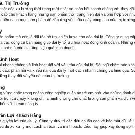
ầu Thị Trường
nhật các xu hướng thời trang mới nhất và phản hồi nhanh chóng với thay đổi
g cấp cho khách hàng những sản phẩm thời trang hiện đại và phù hợp với nhu 
i tiến danh mục sản phẩm để đáp ứng yêu cầu ngày càng cao của thị trường
ý
ản phẩm mà còn là đối tác hỗ trợ chiến lược cho các đại lý. Công ty cung c
và các công cụ bán hàng giúp đại lý tối ưu hóa hoạt động kinh doanh. Những
chi phí mà còn gia tăng hiệu quả kinh doanh.
inh Hoạt
i nhanh chóng và linh hoạt đối với yêu cầu của đại lý. Đội ngũ chăm sóc kh
 cầu, phản hồi và khiếu nại của đại lý một cách nhanh chóng và hiệu quả. Sự
hững thay đổi và yêu cầu của thị trường.
ng
g vững chắc trong ngành công nghiệp quần áo trẻ em nhờ vào những đánh gi
ồi tích cực này không chỉ là minh chứng cho chất lượng sản phẩm và dịch 
n bền vững của công ty.
yền Lợi Khách Hàng
 quyền lợi của đại lý. Công ty duy trì các tiêu chuẩn cao về bảo mật dữ liệ
đều được xử lý một cách an toàn và minh bạch. Điều này giúp xây dựng sự ti