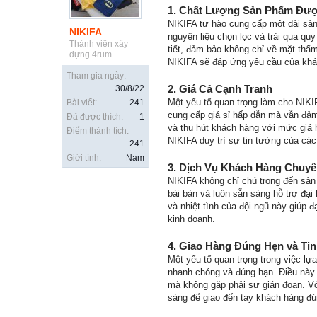
1.
Chất Lượng Sản Phẩm Đư
NIKIFA tự hào cung cấp một dải sả
NIKIFA
nguyên liệu chọn lọc và trải qua qu
Thành viên xây
tiết, đảm bảo không chỉ về mặt thẩ
dựng 4rum
NIKIFA sẽ đáp ứng yêu cầu của khác
Tham gia ngày:
2.
Giá Cả Cạnh Tranh
30/8/22
Một yếu tố quan trọng làm cho NIKIF
Bài viết:
241
cung cấp giá sỉ hấp dẫn mà vẫn đảm
Đã được thích:
1
và thu hút khách hàng với mức giá h
Điểm thành tích:
NIKIFA duy trì sự tin tưởng của các 
241
Giới tính:
Nam
3.
Dịch Vụ Khách Hàng Chuyê
NIKIFA không chỉ chú trọng đến sả
bài bản và luôn sẵn sàng hỗ trợ đại
và nhiệt tình của đội ngũ này giúp đ
kinh doanh.
4.
Giao Hàng Đúng Hẹn và Tin
Một yếu tố quan trọng trong việc lự
nhanh chóng và đúng hạn. Điều này 
mà không gặp phải sự gián đoạn. Vớ
sàng để giao đến tay khách hàng đú