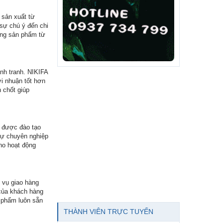
 sản xuất từ
 sự chú ý đến chi
ằng sản phẩm từ
ạnh tranh. NIKIFA
ợi nhuận tốt hơn
 chốt giúp
A được đào tạo
 Sự chuyên nghiệp
cho hoạt động
h vụ giao hàng
 của khách hàng
n phẩm luôn sẵn
THÀNH VIÊN TRỰC TUYẾN