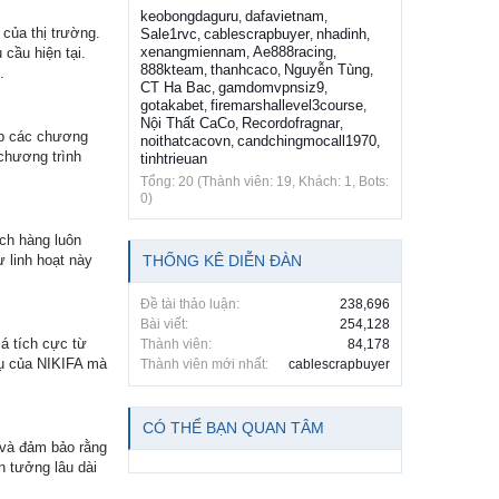
keobongdaguru
dafavietnam
,
,
 của thị trường.
Sale1rvc
cablescrapbuyer
nhadinh
,
,
,
xenangmiennam
Ae888racing
cầu hiện tại.
,
,
888kteam
thanhcaco
Nguyễn Tùng
,
,
,
.
CT Ha Bac
gamdomvpnsiz9
,
,
gotakabet
firemarshallevel3course
,
,
Nội Thất CaCo
Recordofragnar
,
,
ấp các chương
noithatcacovn
candchingmocall1970
,
,
 chương trình
tinhtrieuan
Tổng: 20 (Thành viên: 19, Khách: 1, Bots:
0)
ách hàng luôn
 linh hoạt này
THỐNG KÊ DIỄN ĐÀN
Đề tài thảo luận:
238,696
Bài viết:
254,128
á tích cực từ
Thành viên:
84,178
vụ của NIKIFA mà
Thành viên mới nhất:
cablescrapbuyer
CÓ THỂ BẠN QUAN TÂM
u và đảm bảo rằng
n tưởng lâu dài