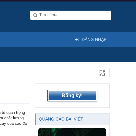
ĐĂNG NHẬP
Đăng ký!
u tố quan trọng
ữa chất lượng
QUẢNG CÁO BÀI VIẾT
 cậy của các đại