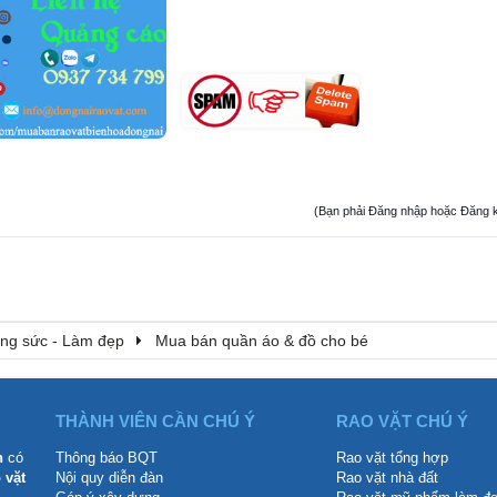
(Bạn phải Đăng nhập hoặc Đăng ký đ
rang sức - Làm đẹp
Mua bán quần áo & đồ cho bé
THÀNH VIÊN CẦN CHÚ Ý
RAO VẶT CHÚ Ý
n
có
Thông báo BQT
Rao vặt tổng hợp
 vặt
Nội quy diễn đàn
Rao vặt nhà đất