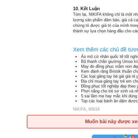
10.
Kết Luận
Tóm lại, NIKIFA không chỉ là một nh
lượng sản phẩm đảm bảo, giá cả cạn
chứng tỏ được giá trị của mình tron
thành sự lựa chọn hàng đầu cho các 
Xem thêm các chủ đề tươ
Áo mũ cử nhân quốc tế tốt nghi
Bộ thanh chắn giường Umoo kí
May đo đồng phục mầm non đẹp
Kem đánh răng Bristik thuần ch
Các loại găng tay bé gái giá rẻ 
Địa chỉ mua găng tay trẻ em ch
Đồng phục tốt nghiệp đẹp theo
Phơi nắng cho trẻ sơ sinh và n
5 sai lầm mẹ hay mắc khi dùng
Top các loại bánh ăn dặm được
NIKIFA
,
9/8/24
Muốn bài này được x