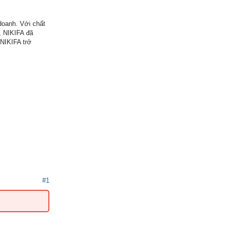
doanh. Với chất
, NIKIFA đã
 NIKIFA trở
#1