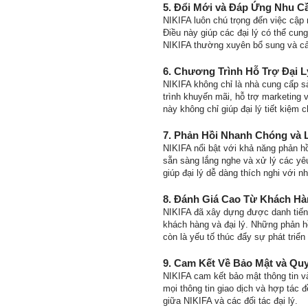
5.
Đổi Mới và Đáp Ứng Nhu C
NIKIFA luôn chú trọng đến việc cập 
Điều này giúp các đại lý có thể cun
NIKIFA thường xuyên bổ sung và cả
6.
Chương Trình Hỗ Trợ Đại L
NIKIFA không chỉ là nhà cung cấp s
trình khuyến mãi, hỗ trợ marketing 
này không chỉ giúp đại lý tiết kiệm 
7.
Phản Hồi Nhanh Chóng và L
NIKIFA nổi bật với khả năng phản hồ
sẵn sàng lắng nghe và xử lý các yêu
giúp đại lý dễ dàng thích nghi với n
8.
Đánh Giá Cao Từ Khách Hà
NIKIFA đã xây dựng được danh tiến
khách hàng và đại lý. Những phản h
còn là yếu tố thúc đẩy sự phát triể
9.
Cam Kết Về Bảo Mật và Qu
NIKIFA cam kết bảo mật thông tin và
mọi thông tin giao dịch và hợp tác 
giữa NIKIFA và các đối tác đại lý.