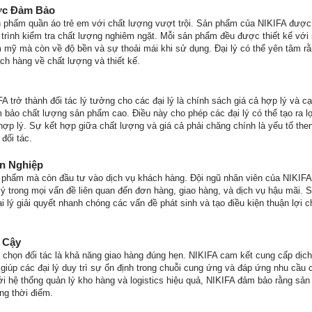
ợc Đảm Bảo
n phẩm quần áo trẻ em với chất lượng vượt trội. Sản phẩm của NIKIFA được
y trình kiểm tra chất lượng nghiêm ngặt. Mỗi sản phẩm đều được thiết kế với
m mỹ mà còn về độ bền và sự thoải mái khi sử dụng. Đại lý có thể yên tâm r
h hàng về chất lượng và thiết kế.
A trở thành đối tác lý tưởng cho các đại lý là chính sách giá cả hợp lý và c
 bảo chất lượng sản phẩm cao. Điều này cho phép các đại lý có thể tạo ra l
ợp lý. Sự kết hợp giữa chất lượng và giá cả phải chăng chính là yếu tố then
đối tác.
n Nghiệp
n phẩm mà còn đầu tư vào dịch vụ khách hàng. Đội ngũ nhân viên của NIKIF
 lý trong mọi vấn đề liên quan đến đơn hàng, giao hàng, và dịch vụ hậu mãi.
ại lý giải quyết nhanh chóng các vấn đề phát sinh và tạo điều kiện thuận lợi 
 Cậy
a chọn đối tác là khả năng giao hàng đúng hẹn. NIKIFA cam kết cung cấp dịc
giúp các đại lý duy trì sự ổn định trong chuỗi cung ứng và đáp ứng nhu cầu
i hệ thống quản lý kho hàng và logistics hiệu quả, NIKIFA đảm bảo rằng sả
ng thời điểm.