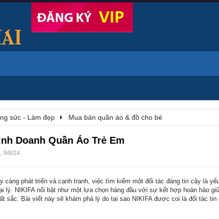
rang sức - Làm đẹp
Mua bán quần áo & đồ cho bé
Kinh Doanh Quần Áo Trẻ Em
A
,
9/8/24
.
 càng phát triển và cạnh tranh, việc tìm kiếm một đối tác đáng tin cậy là yế
ại lý. NIKIFA nổi bật như một lựa chọn hàng đầu với sự kết hợp hoàn hảo gi
 sắc. Bài viết này sẽ khám phá lý do tại sao NIKIFA được coi là đối tác tin