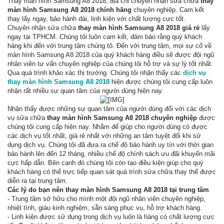
Thay màn hình Samsung A8 2018, địa chỉ chuyên nhận sửa chữa
thay
màn hình Samsung A8 2018 chính hãng
chuyên nghiệp. Cam kết
thay lấy ngay, bảo hành dài, linh kiện với chất lượng cực tốt.
Chuyên nhận sửa chữa
thay màn hình Samsung A8 2018 giá rẻ
lấy
ngay tại TPHCM. Chúng tôi luôn cam kết, đảm bảo rằng quý khách
hàng khi đến với trung tâm chúng tô. Đến với trung tâm, mọi sự cố về
màn hình Samsung A8 2018 của quý khách hàng điều sẽ được đội ngũ
nhân viên tư vấn chuyên nghiệp của chúng tôi hỗ trợ và sự lý tốt nhất.
Qua quá trình khảo xác thị trường. Chúng tôi nhận thấy các
dịch vụ
thay màn hình Samsung A8 2018
hiện được chúng tôi cung cấp luôn
nhận rất nhiều sự quan tâm của người dùng hiện nay.
Nhận thấy được những sự quan tâm của người dùng đối với các dịch
vụ sửa chữa
thay màn hình Samsung A8 2018 chuyên nghiệp
được
chúng tôi cung cấp hiện nay. Nhằm để giúp cho người dùng có được
các dịch vụ tốt nhất, giá rẻ nhất với những an tâm tuyệt đối khi sử
dụng dịch vụ. Chúng tôi đã đưa ra chế độ bảo hành uy tín với thời gian
bảo hành lên đến 12 tháng, nhiều chế độ chính sách ưu đãi khuyến mãi
cực hấp dẫn. Bên cạnh đó chúng tôi còn tạo điều kiện giúp cho quý
khách hàng có thể trực tiếp quan sát quá trình sửa chữa thay thế được
diễn ra tại trung tâm.
Các lý do bạn nên thay màn hình Samsung A8 2018 tại trung tâm
- Trung tâm sở hữu cho mình một đội ngũ nhân viên chuyên nghiệp,
nhiệt tình, giàu kinh nghiệm, sẵn sàng phục vụ, hỗ trợ khách hàng.
- Linh kiện được sử dụng trong dịch vụ luôn là hàng có chất lượng cực