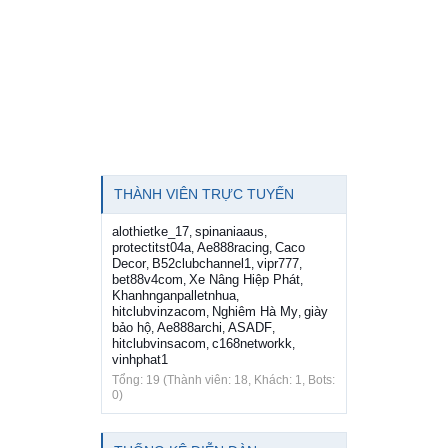
THÀNH VIÊN TRỰC TUYẾN
alothietke_17
spinaniaaus
,
,
protectitst04a
Ae888racing
Caco
,
,
Decor
B52clubchannel1
vipr777
,
,
,
bet88v4com
Xe Nâng Hiệp Phát
,
,
Khanhnganpalletnhua
,
hitclubvinzacom
Nghiêm Hà My
giày
,
,
bảo hộ
Ae888archi
ASADF
,
,
,
hitclubvinsacom
c168networkk
,
,
vinhphat1
Tổng: 19 (Thành viên: 18, Khách: 1, Bots:
0)