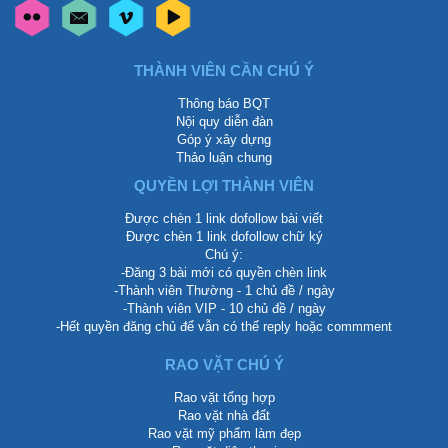
THÀNH VIÊN CẦN CHÚ Ý
Thông báo BQT
Nội quy diễn đàn
Góp ý xây dựng
Thảo luận chung
QUYỀN LỢI THÀNH VIÊN
Được chèn 1 link dofollow bài viết
Được chèn 1 link dofollow chữ ký
Chú ý:
-Đăng 3 bài mới có quyền chèn link
-Thành viên Thường - 1 chủ đề / ngày
-Thành viên VIP - 10 chủ đề / ngày
-Hết quyền đăng chủ để vẫn có thể reply hoặc commment
RAO VẶT CHÚ Ý
Rao vặt tổng hợp
Rao vặt nhà đất
Rao vặt mỹ phẩm làm đẹp