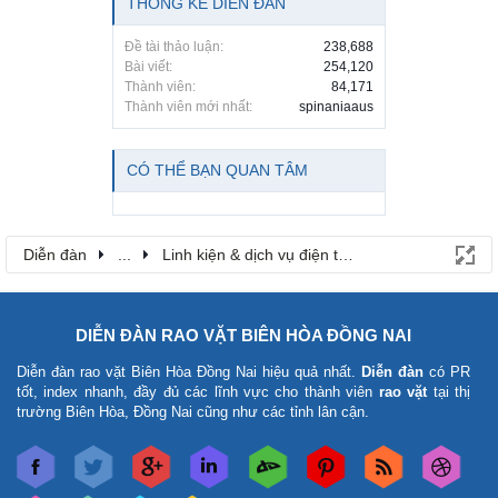
THỐNG KÊ DIỄN ĐÀN
Đề tài thảo luận:
238,688
Bài viết:
254,120
Thành viên:
84,171
Thành viên mới nhất:
spinaniaaus
CÓ THỂ BẠN QUAN TÂM
Diễn đàn
...
Linh kiện & dịch vụ điện thoại
DIỄN ĐÀN RAO VẶT BIÊN HÒA ĐỒNG NAI
Diễn đàn rao vặt Biên Hòa Đồng Nai
hiệu quả nhất.
Diễn đàn
có PR
tốt, index nhanh, đầy đủ các lĩnh vực cho thành viên
rao vặt
tại thị
trường Biên Hòa, Đồng Nai cũng như các tỉnh lân cận.