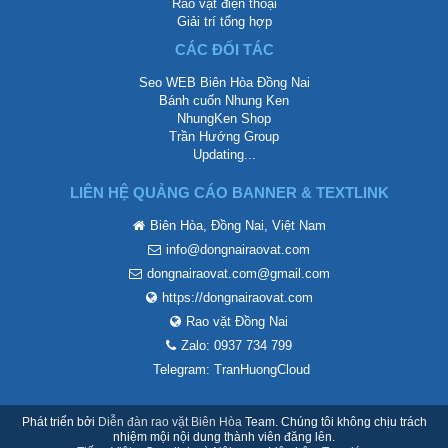
Rao vặt điện thoại
Giải trí tổng hợp
CÁC ĐỐI TÁC
Seo WEB Biên Hòa Đồng Nai
Bánh cuốn Nhung Ken
NhungKen Shop
Trần Hướng Group
Updating...
LIÊN HỆ QUẢNG CÁO BANNER & TEXTLINK
Biên Hòa, Đồng Nai, Việt Nam
info@dongnairaovat.com
dongnairaovat.com@gmail.com
https://dongnairaovat.com
Rao vặt Đồng Nai
Zalo: 0937 734 799
Telegram: TranHuongCloud
Phát triển bởi
Diễn đàn rao vặt Biên Hòa
Team. Chúng tôi không chịu trách
nhiệm mội nội dung thành viên đăng lên.