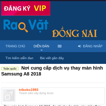
TRANG CHỦ
DIỄN ĐÀN
ĐĂNG NHẬP
Diễn đàn
...
Linh kiện & dịch vụ điện thoại
Tìm kiếm diễn đàn
Bài viết gần đây
Nơi cung cấp dịch vụ thay màn hình
Toàn quốc
Samsung A8 2018
tribobo1993
Thành viên xây dựng 4rum