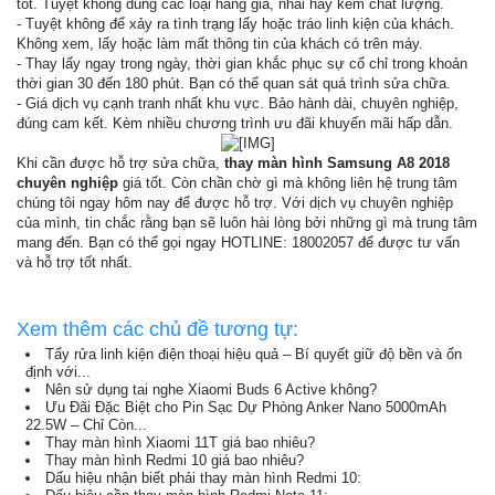
tốt. Tuyệt không dùng các loại hàng giả, nhái hay kém chất lượng.
- Tuyệt không để xảy ra tình trạng lấy hoặc tráo linh kiện của khách.
Không xem, lấy hoặc làm mất thông tin của khách có trên máy.
- Thay lấy ngay trong ngày, thời gian khắc phục sự cố chỉ trong khoản
thời gian 30 đến 180 phút. Bạn có thể quan sát quá trình sửa chữa.
- Giá dịch vụ cạnh tranh nhất khu vực. Bảo hành dài, chuyên nghiệp,
đúng cam kết. Kèm nhiều chương trình ưu đãi khuyến mãi hấp dẫn.
Khi cần được hỗ trợ sửa chữa,
thay màn hình Samsung A8 2018
chuyên nghiệp
giá tốt. Còn chần chờ gì mà không liên hệ trung tâm
chúng tôi ngay hôm nay để được hỗ trợ. Với dịch vụ chuyên nghiệp
của mình, tin chắc rằng bạn sẽ luôn hài lòng bởi những gì mà trung tâm
mang đến. Bạn có thể gọi ngay HOTLINE: 18002057 để được tư vấn
và hỗ trợ tốt nhất.
Xem thêm các chủ đề tương tự:
Tẩy rửa linh kiện điện thoại hiệu quả – Bí quyết giữ độ bền và ổn
định với...
Nên sử dụng tai nghe Xiaomi Buds 6 Active không?
Ưu Đãi Đặc Biệt cho Pin Sạc Dự Phòng Anker Nano 5000mAh
22.5W – Chỉ Còn...
Thay màn hình Xiaomi 11T giá bao nhiêu?
Thay màn hình Redmi 10 giá bao nhiêu?
Dấu hiệu nhận biết phải thay màn hình Redmi 10: