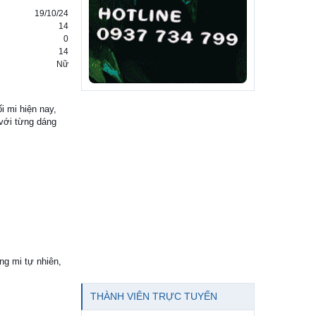
19/10/24
14
0
14
Nữ
i mi hiện nay,
 với từng dáng
ng mi tự nhiên,
THÀNH VIÊN TRỰC TUYẾN