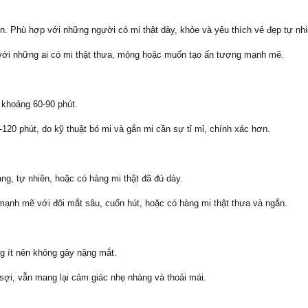
ên. Phù hợp với những người có mi thật dày, khỏe và yêu thích vẻ đẹp tự nhi
với những ai có mi thật thưa, mỏng hoặc muốn tạo ấn tượng mạnh mẽ.
 khoảng 60-90 phút.
-120 phút, do kỹ thuật bó mi và gắn mi cần sự tỉ mỉ, chính xác hơn.
ng, tự nhiên, hoặc có hàng mi thật đã đủ dày.
nh mẽ với đôi mắt sâu, cuốn hút, hoặc có hàng mi thật thưa và ngắn.
ng ít nên không gây nặng mắt.
sợi, vẫn mang lại cảm giác nhẹ nhàng và thoải mái.