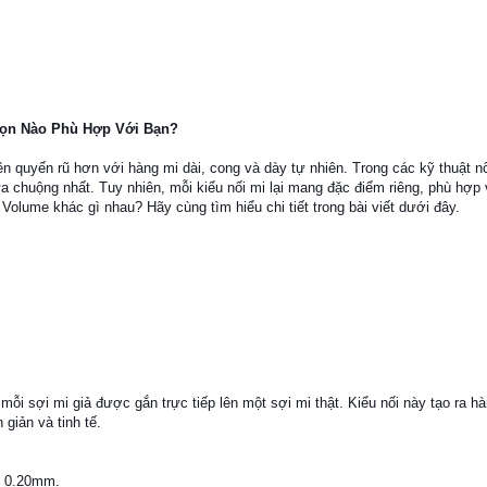
họn Nào Phù Hợp Với Bạn?
n quyến rũ hơn với hàng mi dài, cong và dày tự nhiên. Trong các kỹ thuật nố
a chuộng nhất. Tuy nhiên, mỗi kiểu nối mi lại mang đặc điểm riêng, phù hợp
Volume khác gì nhau? Hãy cùng tìm hiểu chi tiết trong bài viết dưới đây.
mỗi sợi mi giả được gắn trực tiếp lên một sợi mi thật. Kiểu nối này tạo ra hà
giản và tinh tế.
n 0.20mm.