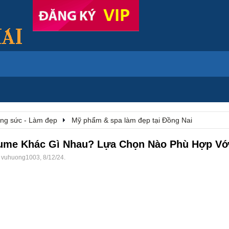
rang sức - Làm đẹp
Mỹ phẩm & spa làm đẹp tại Đồng Nai
olume Khác Gì Nhau? Lựa Chọn Nào Phù Hợp Vớ
i
vuhuong1003
,
8/12/24
.