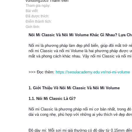
vuhuong1003
Thành viên
Tham gia ngày:
Bài viết:
Đã được thích:
Điểm thành tích:
Giới tính:
Nối Mi Classic Và Nối Mi Volume Khác Gì Nhau? Lựa C
Nối mi là phương pháp làm đẹp phổ biến, giúp đôi mắt trở nê
nối mi Classic và nối mi Volume là hai phương pháp được ư
mắt và phong cách khác nhau. Vậy nối mi Classic và nối mi 
>>> Đọc thêm:
https://seoulacademy.edu.vn/noi-mi-volume
1. Giới Thiệu Về Nối Mi Classic Và Nối Mi Volume
1.1. Nối Mi Classic Là Gì?
Nối mi Classic là phương pháp nối mi cơ bản nhất, trong đó 
dài và cong nhẹ, phù hợp với những ai yêu thích vẻ đẹp đơn 
Độ dày mi: Mỗi sợi mi giả thường có độ dày từ 0.15mm đế