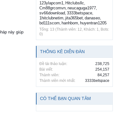
123ylapcom1
Hitclubsllc
,
,
Cm88grcomvn
neucaguga1977
,
,
sv66download
3333betspace
,
,
1hitclubnetim
jita365bet
danaseo
,
,
,
bd111scom
hanhbom
huyentran1205
,
,
Tổng: 13 (Thành viên: 12, Khách: 1, Bots:
pháp này giúp
0)
THỐNG KÊ DIỄN ĐÀN
Đề tài thảo luận:
238,725
Bài viết:
254,157
Thành viên:
84,257
Thành viên mới nhất:
3333betspace
CÓ THỂ BẠN QUAN TÂM