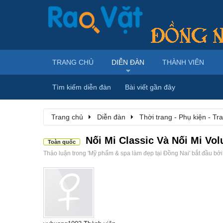
TRANG CHỦ
DIỄN ĐÀN
THÀNH VIÊN
Tìm kiếm diễn đàn
Bài viết gần đây
Trang chủ
Diễn đàn
Thời trang - Phụ kiện - T
Nối Mi Classic Và Nối Mi V
Toàn quốc
Thảo luận trong '
Mỹ phẩm & spa làm đẹp tại Đồng Nai
' bắt đầu bở