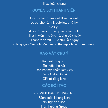
Thảo luận chung
QUYỀN LỢI THÀNH VIÊN
Được chèn 1 link dofollow bài viết
Được chèn 1 link dofollow chữ ký
Chú ý:
-Đăng 3 bài mới có quyền chèn link
-Thành viên Thường - 1 chủ đề / ngày
-Thành viên VIP - 10 chủ đề / ngày
-Hết quyền đăng chủ để vẫn có thể reply hoặc commment
RAO VẶT CHÚ Ý
Rao vặt tổng hợp
Rao vặt nhà đất
Rao vặt mỹ phẩm làm đẹp
Rao vặt điện thoại
Giải trí tổng hợp
CÁC ĐỐI TÁC
Seo WEB Biên Hòa Đồng Nai
Bánh cuốn Nhung Ken
NhungKen Shop
Trần Hướng Group