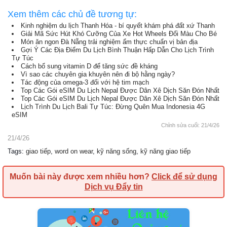
Xem thêm các chủ đề tương tự:
Kinh nghiệm du lịch Thanh Hóa - bí quyết khám phá đất xứ Thanh
Giải Mã Sức Hút Khó Cưỡng Của Xe Hot Wheels Đổi Màu Cho Bé
Món ăn ngon Đà Nẵng trải nghiệm ẩm thực chuẩn vị bản địa
Gợi Ý Các Địa Điểm Du Lịch Bình Thuận Hấp Dẫn Cho Lịch Trình
Tự Túc
Cách bổ sung vitamin D để tăng sức đề kháng
Vì sao các chuyên gia khuyên nên đi bộ hằng ngày?
Tác động của omega-3 đối với hệ tim mạch
Top Các Gói eSIM Du Lịch Nepal Được Dân Xê Dịch Săn Đón Nhất
Top Các Gói eSIM Du Lịch Nepal Được Dân Xê Dịch Săn Đón Nhất
Lịch Trình Du Lịch Bali Tự Túc: Đừng Quên Mua Indonesia 4G
eSIM
Chỉnh sửa cuối:
21/4/26
21/4/26
Tags
:
giao tiếp
,
word on wear
,
kỹ năng sống
,
kỹ năng giao tiếp
Muốn bài này được xem nhiều hơn?
Click để sử dụng
Dịch vụ Đẩy tin