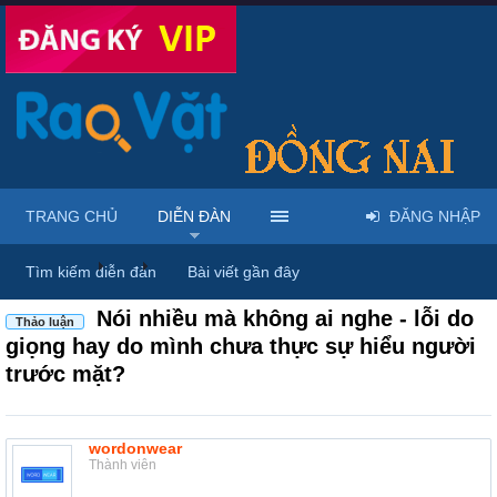
TRANG CHỦ
DIỄN ĐÀN
ĐĂNG NHẬP
Diễn đàn
...
Thảo luận chung & chia sẻ kinh nghiệm
Tìm kiếm diễn đàn
Bài viết gần đây
Nói nhiều mà không ai nghe - lỗi do
Thảo luận
giọng hay do mình chưa thực sự hiểu người
trước mặt?
wordonwear
Thành viên