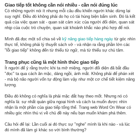
Giao tiếp tốt không cần nói nhiều - cần nói đúng lúc
Có những người nói ít nhưng mỗi câu đều khiến người khác dừng lại
suy nghĩ. Điều đó không phải do họ có tài hùng biện bẩm sinh. Đó là kết
quả của việc quan sát - quan sát cảm xúc của người đối diện, quan sát
nhịp của cuộc trò chuyện, quan sát khoảnh khắc nào phù hợp để nói.
Mình đã đọc một số chia sẻ về
kỹ năng giao tiếp hàng ngày
từ góc nhìn
thực tế, không phải lý thuyết sách vở - và nhận ra rằng phần lớn các
"lỗi giao tiếp" không đến từ thiếu từ ngữ, mà từ thiếu sự chú tâm.
Trang phục cũng là một hình thức giao tiếp
Ít người để ý rằng trước khi ta mở miệng, người đối diện đã bắt đầu
"đọc" ta qua cách ăn mặc, dáng ngồi, ánh mắt. Không phải để phán xét
- mà bộ não người vốn tự động làm vậy như một cơ chế tiết kiệm năng
lượng.
Điều đó không có nghĩa là phải mặc đắt hay theo mốt. Nhưng nó có
nghĩa là: sự nhất quán giữa ngoại hình và cách ta muốn được nhìn
nhận là một phần của giao tiếp tổng thể. Trang web Word On Wear có
nhiều góc nhìn thú vị về chủ đề này nếu bạn muốn khám phá thêm.
Câu hỏi để lại: Lần cuối ai đó thực sự "nghe" mình là khi nào - và lúc
đó mình đã làm gì khác so với bình thường?