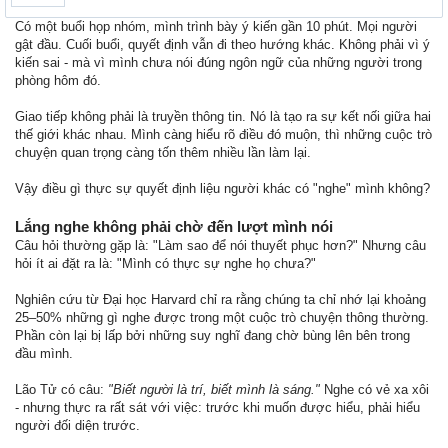
Có một buổi họp nhóm, mình trình bày ý kiến gần 10 phút. Mọi người
gật đầu. Cuối buổi, quyết định vẫn đi theo hướng khác. Không phải vì ý
kiến sai - mà vì mình chưa nói đúng ngôn ngữ của những người trong
phòng hôm đó.
Giao tiếp không phải là truyền thông tin. Nó là tạo ra sự kết nối giữa hai
thế giới khác nhau. Mình càng hiểu rõ điều đó muộn, thì những cuộc trò
chuyện quan trọng càng tốn thêm nhiều lần làm lại.
Vậy điều gì thực sự quyết định liệu người khác có "nghe" mình không?
Lắng nghe không phải chờ đến lượt mình nói
Câu hỏi thường gặp là: "Làm sao để nói thuyết phục hơn?" Nhưng câu
hỏi ít ai đặt ra là: "Mình có thực sự nghe họ chưa?"
Nghiên cứu từ Đại học Harvard chỉ ra rằng chúng ta chỉ nhớ lại khoảng
25–50% những gì nghe được trong một cuộc trò chuyện thông thường.
Phần còn lại bị lấp bởi những suy nghĩ đang chờ bùng lên bên trong
đầu mình.
Lão Tử có câu:
"Biết người là trí, biết mình là sáng."
Nghe có vẻ xa xôi
- nhưng thực ra rất sát với việc: trước khi muốn được hiểu, phải hiểu
người đối diện trước.