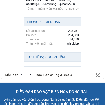
iwinclubp
kuwinuno1
rr88bvcom
,
,
,
ao88orguk
kubetwang1
quechi2020
,
,
Tổng: 7 (Thành viên: 6, Khách: 1, Bots: 0)
THỐNG KÊ DIỄN ĐÀN
Đề tài thảo luận:
238,751
Bài viết:
254,183
Thành viên:
84,310
Thành viên mới nhất:
iwinclubp
CÓ THỂ BẠN QUAN TÂM
Diễn đàn
...
Thảo luận chung & chia sẻ kinh nghiệm
DIỄN ĐÀN RAO VẶT BIÊN HÒA ĐỒNG NAI
Diễn đàn rao vặt Biên Hòa Đồng Nai
hiệu quả nhất.
Diễn đàn
có PR
tốt, index nhanh, đầy đủ các lĩnh vực cho thành viên
rao vặt
tại thị