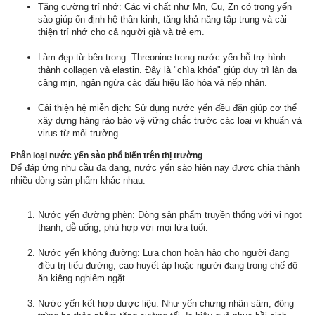
Tăng cường trí nhớ: Các vi chất như Mn, Cu, Zn có trong yến
sào giúp ổn định hệ thần kinh, tăng khả năng tập trung và cải
thiện trí nhớ cho cả người già và trẻ em.
Làm đẹp từ bên trong: Threonine trong nước yến hỗ trợ hình
thành collagen và elastin. Đây là "chìa khóa" giúp duy trì làn da
căng mịn, ngăn ngừa các dấu hiệu lão hóa và nếp nhăn.
Cải thiện hệ miễn dịch: Sử dụng nước yến đều đặn giúp cơ thể
xây dựng hàng rào bảo vệ vững chắc trước các loại vi khuẩn và
virus từ môi trường.
Phân loại nước yến sào phổ biến trên thị trường
Để đáp ứng nhu cầu đa dạng, nước yến sào hiện nay được chia thành
nhiều dòng sản phẩm khác nhau:
Nước yến đường phèn: Dòng sản phẩm truyền thống với vị ngọt
thanh, dễ uống, phù hợp với mọi lứa tuổi.
Nước yến không đường: Lựa chọn hoàn hảo cho người đang
điều trị tiểu đường, cao huyết áp hoặc người đang trong chế độ
ăn kiêng nghiêm ngặt.
Nước yến kết hợp dược liệu: Như yến chưng nhân sâm, đông