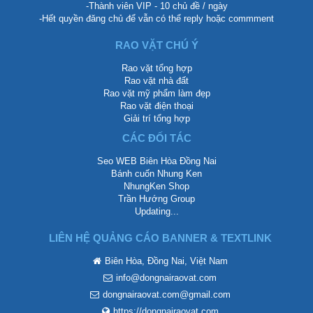
-Thành viên VIP - 10 chủ đề / ngày
-Hết quyền đăng chủ để vẫn có thể reply hoặc commment
RAO VẶT CHÚ Ý
Rao vặt tổng hợp
Rao vặt nhà đất
Rao vặt mỹ phẩm làm đẹp
Rao vặt điện thoại
Giải trí tổng hợp
CÁC ĐỐI TÁC
Seo WEB Biên Hòa Đồng Nai
Bánh cuốn Nhung Ken
NhungKen Shop
Trần Hướng Group
Updating...
LIÊN HỆ QUẢNG CÁO BANNER & TEXTLINK
Biên Hòa, Đồng Nai, Việt Nam
info@dongnairaovat.com
dongnairaovat.com@gmail.com
https://dongnairaovat.com