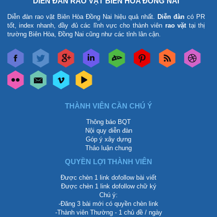
DIỄN ĐÀN RAO VẶT BIÊN HÒA ĐỒNG NAI
Diễn đàn rao vặt Biên Hòa Đồng Nai
hiệu quả nhất.
Diễn đàn
có PR
tốt, index nhanh, đầy đủ các lĩnh vực cho thành viên
rao vặt
tại thị
trường Biên Hòa, Đồng Nai cũng như các tỉnh lân cận.
THÀNH VIÊN CẦN CHÚ Ý
Thông báo BQT
Nội quy diễn đàn
Góp ý xây dựng
Thảo luận chung
QUYỀN LỢI THÀNH VIÊN
Được chèn 1 link dofollow bài viết
Được chèn 1 link dofollow chữ ký
Chú ý:
-Đăng 3 bài mới có quyền chèn link
-Thành viên Thường - 1 chủ đề / ngày