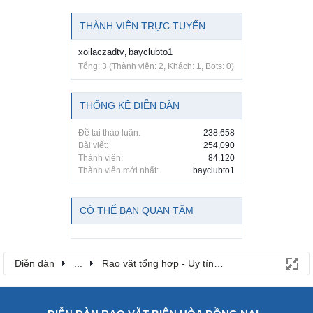
THÀNH VIÊN TRỰC TUYẾN
xoilaczadtv
bayclubto1
,
Tổng: 3 (Thành viên: 2, Khách: 1, Bots: 0)
THỐNG KÊ DIỄN ĐÀN
Đề tài thảo luận:
238,658
Bài viết:
254,090
Thành viên:
84,120
Thành viên mới nhất:
bayclubto1
CÓ THỂ BẠN QUAN TÂM
Diễn đàn
...
Rao vặt tổng hợp - Uy tín - Miễn phí