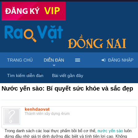
TRANG CHỦ
DIỄN ĐÀN
ĐĂNG NHẬP
Diễn đàn
...
Rao vặt tổng hợp - Uy tín - Miễn phí
Tìm kiếm diễn đàn
Bài viết gần đây
Nước yến sào: Bí quyết sức khỏe và sắc đẹp
kenhdaovat
Thành viên xây dựng 4rum
Trong danh sách các loại thực phẩm bồi bổ cơ thể,
nước yến sào
luôn
đứng đầu nhờ giá trị dinh dưỡng đặc biệt và tính tiện lợi cao. Không