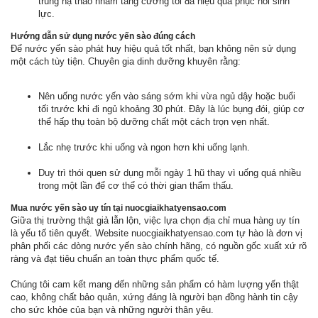
trùng hạ thảo nhằm tăng cường tối đa hiệu quả phục hồi sinh
lực.
Hướng dẫn sử dụng nước yến sào đúng cách
Để nước yến sào phát huy hiệu quả tốt nhất, bạn không nên sử dụng
một cách tùy tiện. Chuyên gia dinh dưỡng khuyên rằng:
Nên uống nước yến vào sáng sớm khi vừa ngủ dậy hoặc buổi
tối trước khi đi ngủ khoảng 30 phút. Đây là lúc bụng đói, giúp cơ
thể hấp thụ toàn bộ dưỡng chất một cách trọn vẹn nhất.
Lắc nhẹ trước khi uống và ngon hơn khi uống lạnh.
Duy trì thói quen sử dụng mỗi ngày 1 hũ thay vì uống quá nhiều
trong một lần để cơ thể có thời gian thẩm thấu.
Mua nước yến sào uy tín tại nuocgiaikhatyensao.com
Giữa thị trường thật giả lẫn lộn, việc lựa chọn địa chỉ mua hàng uy tín
là yếu tố tiên quyết. Website nuocgiaikhatyensao.com tự hào là đơn vị
phân phối các dòng nước yến sào chính hãng, có nguồn gốc xuất xứ rõ
ràng và đạt tiêu chuẩn an toàn thực phẩm quốc tế.
Chúng tôi cam kết mang đến những sản phẩm có hàm lượng yến thật
cao, không chất bảo quản, xứng đáng là người bạn đồng hành tin cậy
cho sức khỏe của bạn và những người thân yêu.