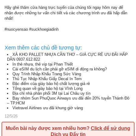
Hãy ghé thăm cửa hàng trực tuyến của chúng tôi ngay hôm nay để
nhận được những tư vấn chi tiết và các chương trình ưu đãi hấp dẫn
nhất!
#nuocyensao #suckhoegiadinh
Xem thêm các chủ đề tương tự:
XẢ KHO PALLET NHỰA CẦN THƠ – GIÁ CỰC RẺ ƯU ĐÃI HẤP
DẪN 0937.612.822
In thẻ nhựa, thẻ vip tại Phan Thiết
Cài eSIM du lịch cần phải gỡ eSIM di động ra không?
Quy Trình Nhập Khẩu Trang Sức Vàng
Thủ Tục Nhập Khẩu Giấy Decal In Tem
Đặc điểm của giày bảo hộ chất lượng giá rẻ
Tổng quan về giày bảo hộ tại Vĩnh Long
Địa chỉ nhà phân phối 3M tại Lai Châu uy tín
Bay nhóm Sun PhuQuoc Airways ưu đãi đến 20% tuyến Thành Đô
– TP.HCM
Vietravel Airlines ưu đãi khung giờ vàng
12/5/26
Muốn bài này được xem nhiều hơn?
Click để sử dụng
Dịch vụ Đẩy tin