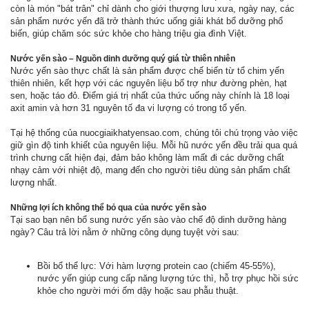
còn là món "bát trân" chỉ dành cho giới thượng lưu xưa, ngày nay, các
sản phẩm nước yến đã trở thành thức uống giải khát bổ dưỡng phổ
biến, giúp chăm sóc sức khỏe cho hàng triệu gia đình Việt.
Nước yến sào – Nguồn dinh dưỡng quý giá từ thiên nhiên
Nước yến sào thực chất là sản phẩm được chế biến từ tổ chim yến
thiên nhiên, kết hợp với các nguyên liệu bổ trợ như đường phèn, hạt
sen, hoặc táo đỏ. Điểm giá trị nhất của thức uống này chính là 18 loại
axit amin và hơn 31 nguyên tố đa vi lượng có trong tổ yến.
Tại hệ thống của nuocgiaikhatyensao.com, chúng tôi chú trọng vào việc
giữ gìn độ tinh khiết của nguyên liệu. Mỗi hũ nước yến đều trải qua quá
trình chưng cất hiện đại, đảm bảo không làm mất đi các dưỡng chất
nhạy cảm với nhiệt độ, mang đến cho người tiêu dùng sản phẩm chất
lượng nhất.
Những lợi ích không thể bỏ qua của nước yến sào
Tại sao bạn nên bổ sung nước yến sào vào chế độ dinh dưỡng hàng
ngày? Câu trả lời nằm ở những công dụng tuyệt vời sau:
Bồi bổ thể lực: Với hàm lượng protein cao (chiếm 45-55%),
nước yến giúp cung cấp năng lượng tức thì, hỗ trợ phục hồi sức
khỏe cho người mới ốm dậy hoặc sau phẫu thuật.