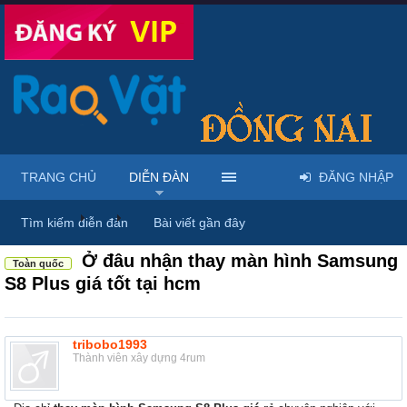
TRANG CHỦ
DIỄN ĐÀN
ĐĂNG NHẬP
Diễn đàn
...
Linh kiện & dịch vụ điện thoại
Tìm kiếm diễn đàn
Bài viết gần đây
Ở đâu nhận thay màn hình Samsung
Toàn quốc
S8 Plus giá tốt tại hcm
tribobo1993
Thành viên xây dựng 4rum