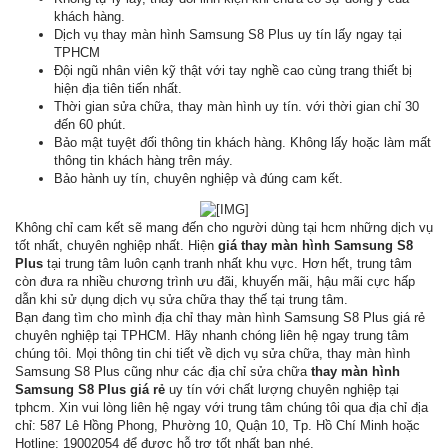
khách hàng.
Dịch vụ thay màn hình Samsung S8 Plus uy tín lấy ngay tại
TPHCM
Đội ngũ nhân viên kỹ thật với tay nghề cao cùng trang thiết bị
hiện địa tiên tiến nhất.
Thời gian sửa chữa, thay màn hình uy tín. với thời gian chỉ 30
đến 60 phút.
Bảo mật tuyệt đối thông tin khách hàng. Không lấy hoặc làm mất
thông tin khách hàng trên máy.
Bảo hành uy tín, chuyên nghiệp và đúng cam kết.
Không chỉ cam kết sẽ mang đến cho người dùng tại hcm những dịch vụ
tốt nhất, chuyên nghiệp nhất. Hiện
giá thay màn hình Samsung S8
Plus
tại trung tâm luôn cạnh tranh nhất khu vực. Hơn hết, trung tâm
còn đưa ra nhiều chương trình ưu đãi, khuyến mãi, hậu mãi cực hấp
dẫn khi sử dụng dịch vụ sửa chữa thay thế tại trung tâm.
Bạn đang tìm cho mình địa chỉ thay màn hình Samsung S8 Plus giá rẻ
chuyên nghiệp tại TPHCM. Hãy nhanh chóng liên hệ ngay trung tâm
chúng tôi. Mọi thông tin chi tiết về dịch vụ sửa chữa, thay màn hình
Samsung S8 Plus cũng như các địa chỉ sửa chữa
thay màn hình
Samsung S8 Plus giá rẻ
uy tín với chất lượng chuyên nghiệp tại
tphcm. Xin vui lòng liên hệ ngay với trung tâm chúng tôi qua địa chỉ địa
chỉ: 587 Lê Hồng Phong, Phường 10, Quận 10, Tp. Hồ Chí Minh hoặc
Hotline: 19002054 để được hỗ trợ tốt nhất bạn nhé.