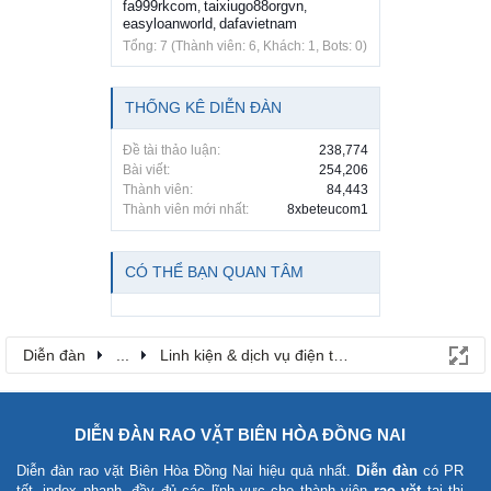
fa999rkcom
taixiugo88orgvn
,
,
easyloanworld
dafavietnam
,
Tổng: 7 (Thành viên: 6, Khách: 1, Bots: 0)
THỐNG KÊ DIỄN ĐÀN
Đề tài thảo luận:
238,774
Bài viết:
254,206
Thành viên:
84,443
Thành viên mới nhất:
8xbeteucom1
CÓ THỂ BẠN QUAN TÂM
Diễn đàn
...
Linh kiện & dịch vụ điện thoại
DIỄN ĐÀN RAO VẶT BIÊN HÒA ĐỒNG NAI
Diễn đàn rao vặt Biên Hòa Đồng Nai
hiệu quả nhất.
Diễn đàn
có PR
tốt, index nhanh, đầy đủ các lĩnh vực cho thành viên
rao vặt
tại thị