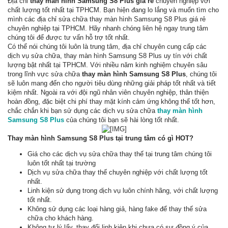
Địa chỉ
thay màn hình Samsung S8 Plus giá rẻ
chuyên nghiệp với
chất lượng tốt nhất tại TPHCM. Bạn hiện đang lo lắng và muốn tìm cho
mình các địa chỉ sửa chữa thay màn hình Samsung S8 Plus giá rẻ
chuyên nghiệp tại TPHCM. Hãy nhanh chóng liên hệ ngay trung tâm
chúng tôi để được tư vấn hỗ trợ tốt nhất.
Có thể nói chúng tôi luôn là trung tâm, địa chỉ chuyên cung cấp các
dịch vụ sửa chữa, thay màn hình Samsung S8 Plus uy tín với chất
lượng bật nhất tại TPHCM. Với nhiều năm kinh nghiệm chuyên sâu
trong lĩnh vực sửa chữa
thay màn hình Samsung S8 Plus
, chúng tôi
sẽ luôn mang đến cho người tiêu dùng những giải pháp tốt nhất và tiết
kiệm nhất. Ngoài ra với đội ngũ nhân viên chuyên nghiệp, thân thiện
hoàn đồng, đặc biệt chi phí thay mặt kính cảm ứng không thể tốt hơn,
chắc chắn khi bạn sử dụng các dịch vụ sửa chữa
thay màn hình
Samsung S8 Plus
của chúng tôi bạn sẽ hài lòng tốt nhất.
Thay màn hình Samsung S8 Plus tại trung tâm có gì HOT?
Giá cho các dịch vụ sửa chữa thay thế tại trung tâm chúng tôi
luôn tốt nhất tại trường
Dịch vụ sửa chữa thay thế chuyên nghiệp với chất lượng tốt
nhất.
Linh kiện sử dụng trong dịch vụ luôn chính hãng, với chất lượng
tốt nhất.
Không sử dụng các loại hàng giả, hàng fake để thay thế sửa
chữa cho khách hàng.
Không tự lý lấy, thay đổi linh kiện khi chưa có sự đồng ý của