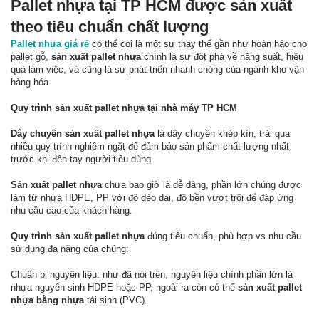
Pallet nhựa tại TP HCM được sản xuất
theo tiêu chuẩn chất lượng
Pallet nhựa giá rẻ
có thể coi là một sự thay thế gần như hoàn hảo cho
pallet gỗ,
sản xuất pallet nhựa
chính là sự đột phá về năng suất, hiệu
quả làm việc, và cũng là sự phát triển nhanh chóng của ngành kho vận
hàng hóa.
Quy trình sản xuất pallet nhựa tại nhà máy TP HCM
Dây chuyền sản xuất pallet nhựa
là dây chuyền khép kín, trải qua
nhiều quy trính nghiêm ngặt để đảm bảo sản phẩm chất lượng nhất
trước khi đến tay người tiêu dùng.
Sản xuất pallet nhựa
chưa bao giờ là dễ dàng, phần lớn chúng được
làm từ nhựa HDPE, PP với độ dẻo dai, độ bền vượt trội để đáp ứng
nhu cầu cao của khách hàng.
Quy trình sản xuất pallet nhựa
đúng tiêu chuẩn, phù hợp vs nhu cầu
sử dụng đa năng của chúng:
Chuẩn bị nguyên liệu: như đã nói trên, nguyên liệu chính phần lớn là
nhựa nguyên sinh HDPE hoặc PP, ngoài ra còn có thể
sản xuất pallet
nhựa bằng nhựa
tái sinh (PVC).