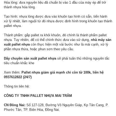
Hóa lỏng: đưa nguyên liệu đã chuẩn bị vào 1 đầu của máy ép để trở
thành nhựa hóa lỏng.
Tạo hình: nhựa lỏng được đưa vào khuôn tạo hình có sẵn, tiến hành
xử lý nhiệt, làm nguội từ đó nhựa được định hình trong khuôn tạo thành
pallet nhựa.
Thành phẩm: gắp pallet ra khỏi khuôn, đó chính là thành phẩm pallet
nhựa. Tuy nhiên, để có thể chính thức đưa vào sử dụng,
nhà máy sản
xuất pallet nhựa
còn thực hiện một vài bước như là mài cạnh, xử lý
phần nhựa thừa, hoặc phun sơn theo yêu cầu.
Dây chuyền sản xuất pallet nhựa
sẽ phải tuân thủ những nguyên tắc
tiêu chuẩn khắc khe
Xem thêm:
Pallet nhựa giảm giá mạnh chỉ còn từ 100k, liên hệ
0937612822 (24/7)
Thông tin liên hệ:
CÔNG TY TNHH PALLET NHỰA MAI TRÂM
CN Đồng Nai:
Số 127-128, Đường Võ Nguyên Giáp, Kp Tân Cang, P.
Phước Tân, TP. Biên Hòa, Đồng Nai.