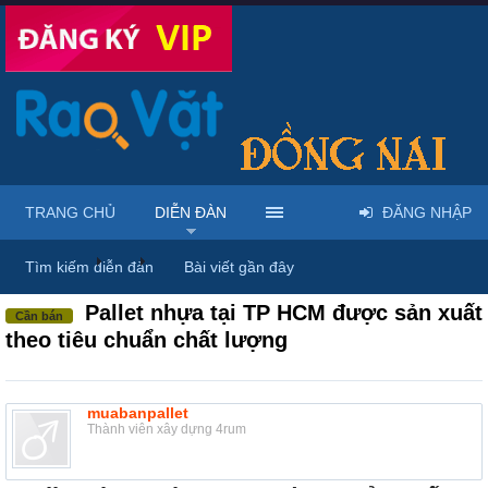
TRANG CHỦ
DIỄN ĐÀN
ĐĂNG NHẬP
Diễn đàn
...
Rao vặt tổng hợp - Uy tín - Miễn phí
Tìm kiếm diễn đàn
Bài viết gần đây
Pallet nhựa tại TP HCM được sản xuất
Cần bán
theo tiêu chuẩn chất lượng
muabanpallet
Thành viên xây dựng 4rum