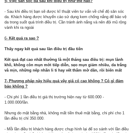
5- Việc săn sóc da sau khi điều trị như thế nào?
- Sau khi điều trị bạn sẽ được kĩ thuật viên tư vấn về chế độ săn sóc
da. Khách hàng được khuyến cáo sử dụng kem chống nắng để bảo vệ
da trong suốt quá trình điều trị. Cần tránh ánh nắng và nên đội mũ rộng
vành khi ra ngoài
6-
Kết quả ra sao ?
Thấy ngay kết quả sau lần điều trị đầu tiên
Kết quả đạt cao nhất thường là một tháng sau điều trị: mụn lành
khô, không còn mụn mới tiếp diễn, sẹo mụn giảm nhiều, da trắng
và mịn, những nếp nhăn li ti hay vết thâm mờ dần, rồi biến mất
7- Phương pháp này hiệu quả vậy giá có cao không ? Có gì đảm
bảo không ?
- Chi phí 1 lần điều trị giá thị trường hiện nay từ 600.000 -
1.000.000/lần.
Nhưng do mặt bằng nhà, không mất tiền thuê mặt bằng, chi phí cho 1
lần điều trị chỉ 350.000.
- Mỗi lần điều trị khách hàng được chụp hình lại để so sánh với lần điều