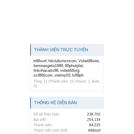
THÀNH VIÊN TRỰC TUYẾN
tr88surf
hitclubvincncom
Vsbet86site
,
,
,
tiemeasgeta1989
90phutplat
,
,
linknhacaitx88
vsbet68org
,
,
sc88t6com
vietmy03
lv88ph
,
,
Tổng: 11 (Thành viên: 10, Khách: 1, Bots:
0)
THỐNG KÊ DIỄN ĐÀN
Đề tài thảo luận:
238,702
Bài viết:
254,134
Thành viên:
84,225
Thành viên mới nhất:
tr88surf