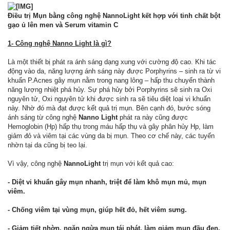
Điều trị Mụn bằng công nghệ NannoLight
kết hợp với tinh chất bột
gạo ủ lên men và Serum vitamin C
1- Công nghệ Nanno Light là gì?
Là một thiết bị phát ra ánh sáng dạng xung với cường độ cao. Khi tác
động vào da, năng lượng ánh sáng này được Porphyrins – sinh ra từ vi
khuẩn P.Acnes gây mụn nằm trong nang lông – hấp thu chuyển thành
năng lượng nhiệt phá hủy. Sự phá hủy bởi Porphyrins sẽ sinh ra Oxi
nguyên tử, Oxi nguyên tử khi được sinh ra sẽ tiêu diệt loại vi khuẩn
này. Nhờ đó mà đạt được kết quả trị mụn. Bên cạnh đó, bước sóng
ánh sáng từ công nghệ
Nanno Light
phát ra này cũng được
Hemoglobin (Hp) hấp thụ trong máu hấp thụ và gây phân hủy Hp, làm
giảm đỏ và viêm tại các vùng da bị mụn. Theo cơ chế này, các tuyến
nhờn tại da cũng bị teo lại.
Vì vậy, công nghệ
NannoLight
trị mụn với kết quả cao:
- Diệt vi khuẩn gây mụn nhanh, triệt để làm khô mụn mủ, mụn
viêm.
- Chống viêm tại vùng mụn, giúp hết đỏ, hết viêm sưng.
- Giảm tiết nhờn, ngăn ngừa mụn tái phát, làm giảm mụn đầu đen.