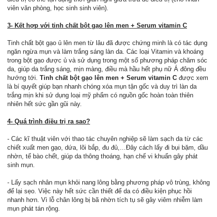
viên văn phòng, học sinh sinh viên).
3- Kết hợp với tinh chất bột gạo lên men + Serum vitamin C
Tinh chất bột gạo ủ lên men từ lâu đã được chứng minh là có tác dụng
ngăn ngừa mụn và làm trắng sáng làn da. Các loại Vitamin và khoáng
trong bột gạo được ủ và sử dụng trong một số phương pháp chăm sóc
da, giúp da trắng sáng, mịn màng, điều mà hầu hết phụ nữ Á đông đều
hướng tới.
Tinh chất bột gạo lên men + Serum vitamin C
được xem
là bí quyết giúp bạn nhanh chóng xóa mụn tận gốc và duy trì làn da
trắng mịn khi sử dụng loại mỹ phẩm có nguồn gốc hoàn toàn thiên
nhiên hết sức gần gũi này.
4- Quá trình điều trị ra sao?
- Các kĩ thuật viên với thao tác chuyên nghiệp sẽ làm sạch da từ các
chiết xuất men gạo, dứa, lõi bắp, đu đủ,…Đây cách lấy đi bụi bặm, dầu
nhờn, tế bào chết, giúp da thông thoáng, hạn chế vi khuẩn gây phát
sinh mụn.
- Lấy sạch nhân mụn khỏi nang lông bằng phương pháp vô trùng, không
để lại sẹo. Việc này hết sức cần thiết để da có điều kiện phục hồi
nhanh hơn. Vì lỗ chân lông bị bã nhờn tích tụ sẽ gây viêm nhiễm làm
mụn phát tán rộng.