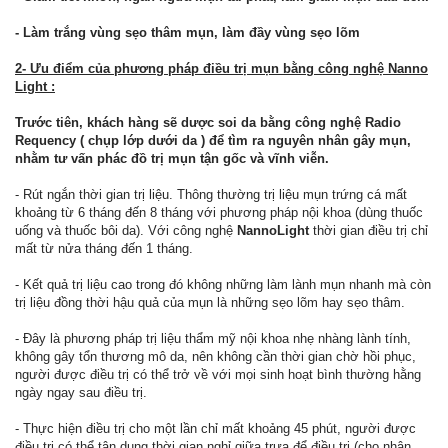
- Làm trắng vùng sẹo thâm mụn, làm đầy vùng sẹo lõm
2- Ưu điểm của phương pháp điều trị mụn bằng công nghệ Nanno
Light :
Trước tiên, khách hàng sẽ dược soi da bằng công nghệ Radio
Requency ( chụp lớp dưới da ) để tìm ra nguyên nhân gây mụn,
nhằm tư vấn phác đồ trị mụn tận gốc và vĩnh viễn.
- Rút ngắn thời gian trị liệu. Thông thường trị liệu mụn trứng cá mất
khoảng từ 6 tháng đến 8 tháng với phương pháp nội khoa (dùng thuốc
uống và thuốc bôi da). Với công nghệ
NannoLight
thời gian điều trị chỉ
mất từ nửa tháng đến 1 tháng.
- Kết quả trị liệu cao trong đó không những làm lành mụn nhanh mà còn
trị liệu đồng thời hậu quả của mụn là những sẹo lõm hay sẹo thâm.
- Đây là phương pháp trị liệu thẩm mỹ nội khoa nhẹ nhàng lành tính,
không gây tổn thương mô da, nên không cần thời gian chờ hồi phục,
người được điều trị có thể trở về với mọi sinh hoạt bình thường hằng
ngày ngay sau điều trị.
- Thực hiện điều trị cho một lần chỉ mất khoảng 45 phút, người được
điều trị có thể tận dụng thời gian nghỉ giữa trưa để điều trị (cho nhân