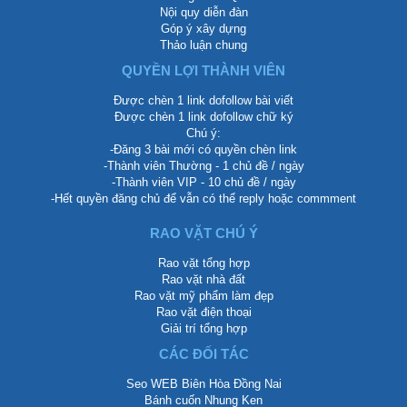
Nội quy diễn đàn
Góp ý xây dựng
Thảo luận chung
QUYỀN LỢI THÀNH VIÊN
Được chèn 1 link dofollow bài viết
Được chèn 1 link dofollow chữ ký
Chú ý:
-Đăng 3 bài mới có quyền chèn link
-Thành viên Thường - 1 chủ đề / ngày
-Thành viên VIP - 10 chủ đề / ngày
-Hết quyền đăng chủ để vẫn có thể reply hoặc commment
RAO VẶT CHÚ Ý
Rao vặt tổng hợp
Rao vặt nhà đất
Rao vặt mỹ phẩm làm đẹp
Rao vặt điện thoại
Giải trí tổng hợp
CÁC ĐỐI TÁC
Seo WEB Biên Hòa Đồng Nai
Bánh cuốn Nhung Ken