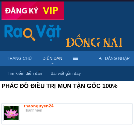
TRANG CHỦ
DIỄN ĐÀN
ĐĂNG NHẬP
Diễn đàn
...
Mỹ phẩm & spa làm đẹp tại Đồng Nai
Tìm kiếm diễn đàn
Bài viết gần đây
PHÁC ĐỒ ĐIỀU TRỊ MỤN TẬN GỐC 100%
thaonguyen24
Thành viên