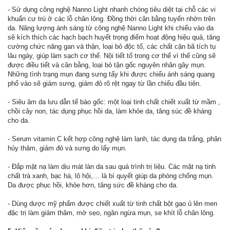
- Sử dụng công nghệ Nanno Light nhanh chóng tiêu diệt tại chỗ các vi
khuẩn cư trú ở các lỗ chân lông. Đồng thời cân bằng tuyến nhờn trên
da. Năng lượng ánh sáng từ công nghệ Nanno Light khi chiếu vào da
sẽ kích thích các hạch bạch huyết trọng điểm hoạt động hiệu quả, tăng
cường chức năng gan và thận, loại bỏ độc tố, các chất cặn bã tích tụ
lâu ngày, giúp làm sạch cơ thể. Nội tiết tố trong cơ thể vì thế cũng sẽ
được điều tiết và cân bằng, loại bỏ tận gốc nguyên nhân gây mụn.
Những tình trạng mụn đang sưng tấy khi được chiếu ánh sáng quang
phổ vào sẽ giảm sưng, giảm đỏ rõ rệt ngay từ lần chiếu đầu tiên.
- Siêu âm da lưu dẫn tế bào gốc: một loại tinh chất chiết xuất từ mầm ,
chồi cây non, tác dụng phục hồi da, làm khỏe da, tăng súc đề kháng
cho da.
- Serum vitamin C kết hợp công nghệ làm lạnh, tác dụng da trắng, phân
hủy thâm, giảm đỏ và sưng do lấy mụn.
- Đắp mặt nạ làm dịu mát làn da sau quá trình trị liệu. Các mặt nạ tinh
chất trà xanh, bạc hà, lô hội,… là bí quyết giúp da phòng chống mụn.
Da được phục hồi, khỏe hơn, tăng sức đề kháng cho da.
- Dùng dược mỹ phẩm được chiết xuất từ tinh chất bột gạo ủ lên men
đặc trị làm giảm thâm, mờ sẹo, ngăn ngừa mụn, se khít lỗ chân lông.