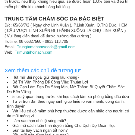
trị trước, nếu thấy không hiệu quả, sẽ được hoàn 100% tiền và điều trị
miễn phí đến khi khách hàng hài lòng.
TRUNG TÂM CHĂM SÓC DA ĐẶC BIỆT
Đ/c: 65/68/7/2 ( Ngay chợ Linh Xuân ), P.Linh Xuân, Q.Thủ Đức, HCM
( CẦU VƯỢT LINH XUÂN ĐI THẲNG XUỐNG LÀ CHỢ LINH XUÂN )
( Vui lòng điện thoại để được hướng dẫn đường )
Hotline: 08 66827560 - 0933.113.705
Email:
Trungtamchamsocda@gmail.com
Web:
Trimuntrihoinach.com
Xem thêm các chủ đề tương tự:
Hút mỡ đùi ngoài giữ dáng lâu không?
Bố Trí Văn Phòng Để Công Việc Thuận Lợi
Bột Gạo Làm Đẹp Da Sáng Mịn, Mờ Thâm: Bí Quyết Chăm Sóc
Da Bền Vững
5 lưu ý quan trọng trước khi học cách làm xà phòng bằng dầu dừa
Tử vi trọn đời theo ngày sinh giúp hiểu rõ vận mệnh, công danh,
tình duyên
Vật liệu có độ mềm phù hợp thường được cân nhắc cho người có
da mũi mỏng vì...
Làm sao hạn chế lộ sóng mũi?
Giải mã cách luận tình duyên bằng Chu Dịch Dự Đoán Học
Sụn tai hay vách ngăn tốt hơn?